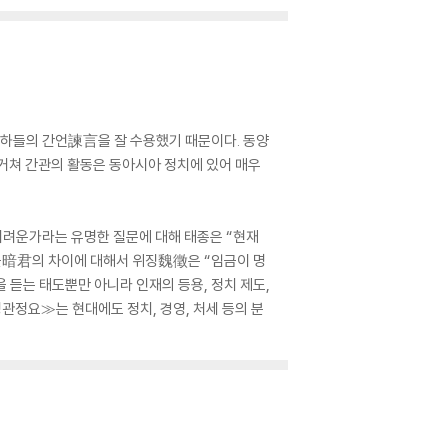
신하들의 간언諫言을 잘 수용했기 때문이다. 동양
쳐 간관의 활동은 동아시아 정치에 있어 매우
어려운가라는 유명한 질문에 대해 태종은 “현재
군暗君의 차이에 대해서 위징魏徵은 “임금이 명
 듣는 태도뿐만 아니라 인재의 등용, 정치 제도,
관정요≫는 현대에도 정치, 경영, 처세 등의 분