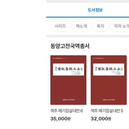
도서정보
시리즈
책소개
목차
저자 소
동양고전국역총서
역주 예기집설대전 6
역주 예기집설대전 5
35,000
32,000
원
원