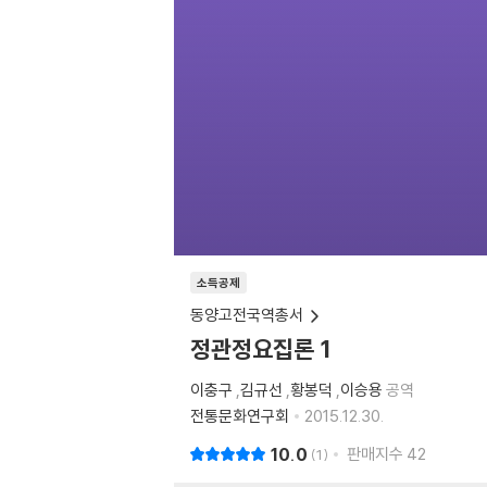
소득공제
동양고전국역총서
정관정요집론 1
이충구
,
김규선
,
황봉덕
,
이승용
공역
전통문화연구회
2015.12.30.
10.0
판매지수
42
1