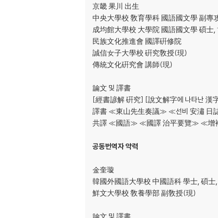
京畿 果川 出生
附錄
中央大學校 敎育學科 國語國文學 副專
640년경 唐나라 영역도?
成均館大學校 大學院 國語國文學 碩士,
民族文化推進會 國譯硏修院
誠信女子大學校 硏究敎授(現)
傳統文化硏究會 講師(現)
論文 및 譯書
[經書諺解 硏究] [說文解字에 나타난 漢字
譯書 ≪東山先生奏議≫ ≪선비 安潚 日
共譯 ≪國語≫ ≪國譯 治平要覽≫ ≪增
공동번역자 약력
金奎璇
韓國外國語大學校 中國語科 學士, 碩士,
鮮文大學校 敎養學部 副敎授(現)
論文 및 譯書