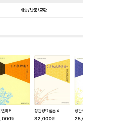
배송/반품/교환
연의 5
정관정요집론 4
정관정요집론 3
정관정요
,000
32,000
25,000
5
24
%
원
원
원