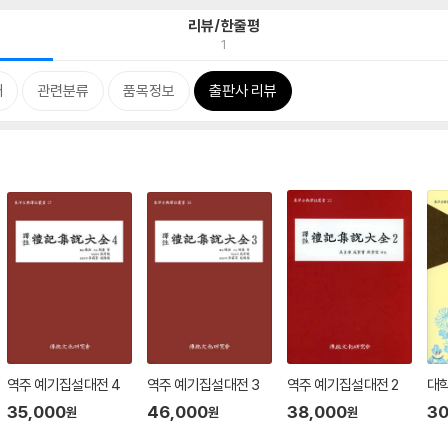
리뷰/한줄평
1
개
관련분류
품목정보
출판사 리뷰
역주 예기집설대전 4
역주 예기집설대전 3
역주 예기집설대전 2
대학
35,000
46,000
38,000
30
원
원
원