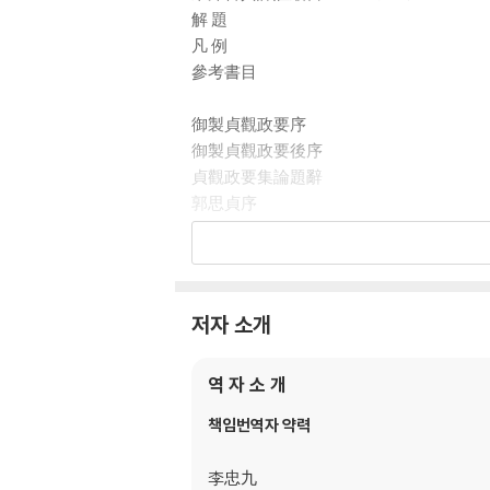
解 題
凡 例
參考書目
御製貞觀政要序
御製貞觀政要後序
貞觀政要集論題辭
郭思貞序
戈直序
貞觀政要序
集論諸儒姓氏
저자 소개
제1편 論君道 임금 도리를 논하다
제2편 論政體 정치 체제를 논하다
역 자 소 개
제3편 論任賢 어진 신하의 임용을 논하다
제4편 論求諫 간언을 구하는 것을 논하다
책임번역자 약력
제5편 論納諫 간언을 받아들이는 것을 논하다
直諫 바르게 간언하다
李忠九