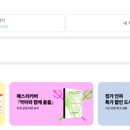
팔기
내 
900원