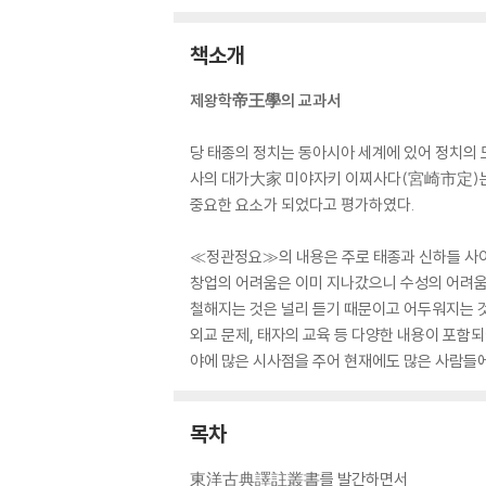
책소개
제왕학帝王學의 교과서
당 태종의 정치는 동아시아 세계에 있어 정치의 
사의 대가大家 미야자키 이찌사다(宮崎市定)는 
중요한 요소가 되었다고 평가하였다.
≪정관정요≫의 내용은 주로 태종과 신하들 사이
창업의 어려움은 이미 지나갔으니 수성의 어려움
철해지는 것은 널리 듣기 때문이고 어두워지는 것
외교 문제, 태자의 교육 등 다양한 내용이 포함
야에 많은 시사점을 주어 현재에도 많은 사람들
목차
東洋古典譯註叢書를 발간하면서