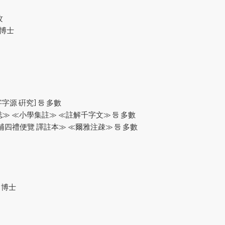
攻
 博士
字源 硏究] 등 多數
誌≫ ≪小學集註≫ ≪註解千字文≫ 등 多數
補四禮便覽 譯註本≫ ≪爾雅注疎≫ 등 多數
 博士