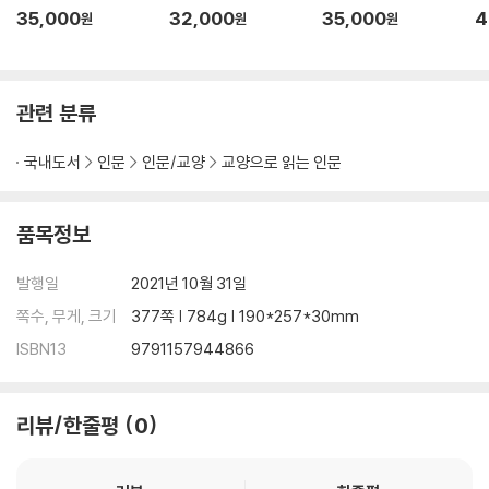
35,000
32,000
35,000
4
원
원
원
관련 분류
국내도서
인문
인문/교양
교양으로 읽는 인문
품목정보
발행일
2021년 10월 31일
쪽수, 무게, 크기
377쪽 | 784g | 190*257*30mm
ISBN13
9791157944866
리뷰/한줄평
0