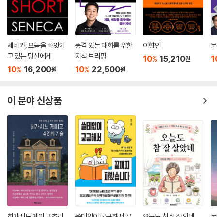
세네카, 오늘을 빼앗기
품격 있는 대화를 위한
이향인
문
고 있는 당신에게
지식 브리핑
10
15,210
1
%
원
10
16,200
10
22,500
%
%
원
원
이 분야 신상품
히가시노 게이고 추리
쓸데없이 궁금해서 끝
오늘도 참 잘 살았네
논