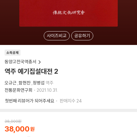
사이즈비교
공유하기
소득공제
동양고전국역총서
역주 예기집설대전 2
오규근
,
함현찬
,
정병섭
역주
전통문화연구회
2021.10.31.
첫번째 리뷰어가 되어주세요
판매지수
24
38,000
원
38,000