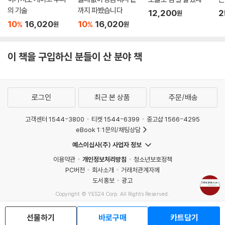
의 기술
까지 파봤습니다
12,200
2
원
10
16,020
10
16,020
%
%
원
원
이 책을 구입하신 분들이 산 분야 책
로그인
최근 본 상품
주문/배송
고객센터 1544-3800
티켓 1544-6399
중고샵 1566-4295
eBook 1:1문의/채팅상담
예스이십사(주) 사업자 정보
이용약관
개인정보처리방침
청소년보호정책
PC버전
회사소개
거래처관계자께
도서홍보
광고
Copyright © YES24 Corp. All Rights Reserved.
MATOM2
선물하기
바로구매
카트담기