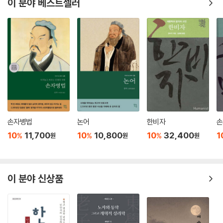
이 분야 베스트셀러
손자병법
논어
한비자
손
10
11,700
10
10,800
10
32,400
1
%
%
%
원
원
원
이 분야 신상품