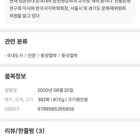
현재 성균관대 문과대학 문헌정보하과 교수로 재직 중이다. 전통문화
연구회 이사와 한국서지학회회장, 서울시 및 경기도 문화재위원회
위원을 맡고 있다.
관련 분류
국내도서
인문
동양철학
중국철학
품목정보
발행일
2005년 08월 20일
쪽수, 무게, 크기
382쪽 | 870g | 크기확인중
ISBN13
9788985395809
리뷰/한줄평
3