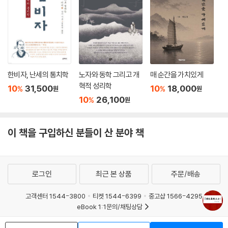
한비자, 난세의 통치학
노자와 동학 그리고 개
매 순간을 가치있게
혁적 성리학
10
31,500
10
18,000
%
%
원
원
10
26,100
%
원
이 책을 구입하신 분들이 산 분야 책
로그인
최근 본 상품
주문/배송
고객센터 1544-3800
티켓 1544-6399
중고샵 1566-4295
eBook 1:1문의/채팅상담
예스이십사(주) 사업자 정보