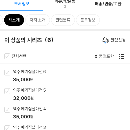
리뷰/한줄평
도서정보
배송/반품/교환
3
책소개
저자 소개
관련분류
품목정보
이 상품의 시리즈
6
알림신청
전체선택
품절포함
역주 예기집설대전 6
35,000
원
역주 예기집설대전 5
32,000
원
역주 예기집설대전 4
35,000
원
역주 예기집설대전 3