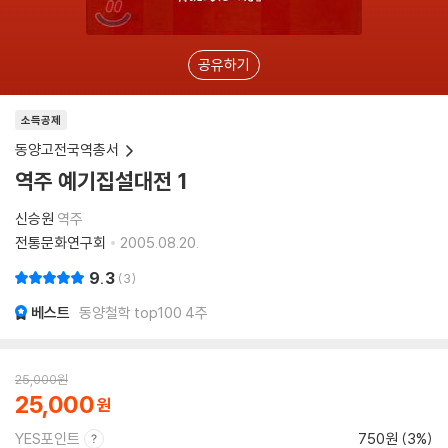
공유하기
소득공제
동양고전국역총서
역주 예기집설대전 1
신승원
역주
전통문화연구회
2005.08.20.
9.3
3
베스트
동양철학 top100 4주
25,000
원
25,000
YES포인트
750원 (3%)