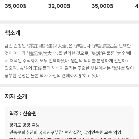
35,000
32,000
35,000
4
원
원
원
책소개
금번 간행된 『譯註 禮記集說大全』은 『禮記』나 『禮記集說』을 번역한
것이 아니라 『禮記集說大全』을 번역한 것으로, ‘集說’은 물론 ‘大全’에
서 채택된 주석까지 모두 번역하였다. 원문의 의미를 분명하게 전달하고
있으며, 古註와 宋儒들의 해석이 갈리는 주요한 부분에서는 譯註를 달아
풍부한 설명은 물론 역자 자신의 견해까지 밝히고 있다.
저자 소개
역주 : 신승원
경기도 양평 출생.
민족문화추진회 국역연구부장, 편찬실장, 국역연수원 교수 역임.