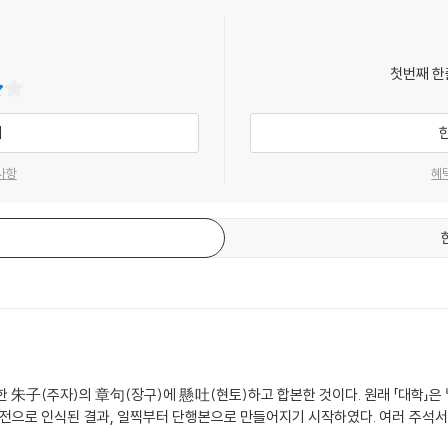
첫번째 한
기
사항
혜
한 朱子(주자)의 章句(장구)에 懸吐(현토)하고 합본한 것이다. 원래 「대학」은 『
경전으로 인식된 결과, 일찍부터 단행본으로 만들어지기 시작하였다. 여러 주석서