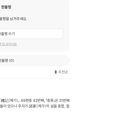
한줄평
줄평을 남겨주세요.
한줄평 쓰기
택 및 유의사항
한줄평
0
추천순
禮記(예기)』 49편중 42번째, 「중용」은 31번째
들이 있으나 주자가 諸家(제가)의 설을 종합, 절