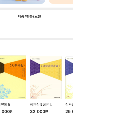
배송/반품/교환
연의 5
정관정요집론 4
정관정요집론 3
정관정요
,000
32,000
25,000
5
24
%
원
원
원