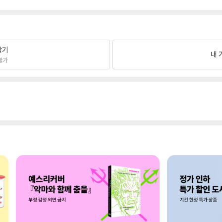
팔기
내 
불가