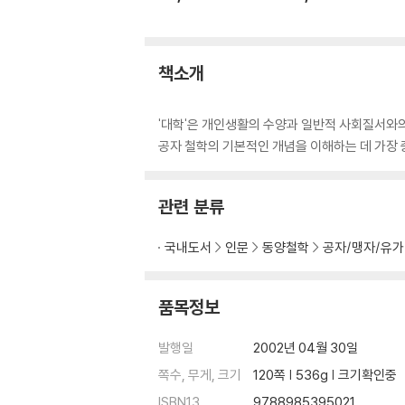
책소개
'대학'은 개인생활의 수양과 일반적 사회질서와의
공자 철학의 기본적인 개념을 이해하는 데 가장 
관련 분류
국내도서
인문
동양철학
공자/맹자/유가
품목정보
발행일
2002년 04월 30일
쪽수, 무게, 크기
120쪽 | 536g | 크기확인중
ISBN13
9788985395021