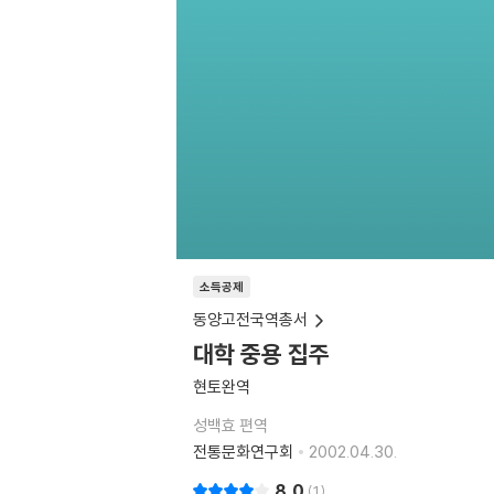
소득공제
동양고전국역총서
대학 중용 집주
현토완역
성백효 편역
전통문화연구회
2002.04.30.
8.0
1