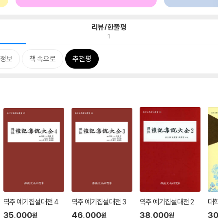
리뷰/한줄평
1
정보
책 속으로
추천평
역주 예기집설대전 4
역주 예기집설대전 3
역주 예기집설대전 2
대학
35,000
46,000
38,000
30
원
원
원