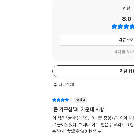
리뷰
8.0
리뷰 쓰
혜택 및 유의
리뷰
1
리뷰전체
종이책
'큰 가르침'과 '가운데 처함'
이 책은 『大學(대학)』·『中庸(중용)』과 이에 대
로 들어있었다. 그러나 이 두 편은 유교의 주요
충하여 「大學章句(대학장구