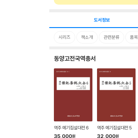
도서정보
시리즈
책소개
관련분류
품목
동양고전국역총서
역주 예기집설대전 6
역주 예기집설대전 5
35,000
32,000
원
원