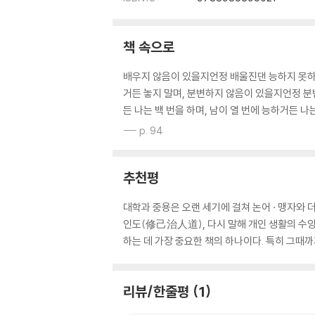
책 속으로
배우지 않음이 있을지언정 배울진댄 능하지 못하
거든 놓지 말며, 분변하지 않음이 있을지언정 분
든 나는 백 번을 하며, 남이 열 번에 능하거든 나
--- p. 94
추천평
대학과 중용은 오랜 세기에 걸쳐 논어 · 맹자와
인도(修己治人道), 다시 말해 개인 생활의 수양
하는 데 가장 중요한 책의 하나이다. 특히 그때
리뷰/한줄평
1