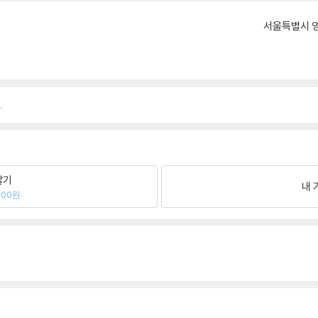
서울특별시 영
.
팔기
내 
000원