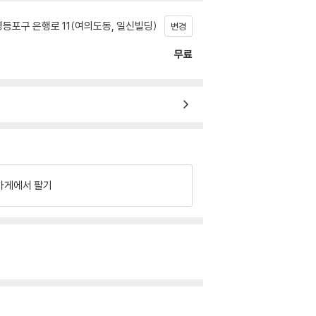
등포구 은행로 11(여의도동, 일신빌딩)
변경
무료
가게에서 팔기