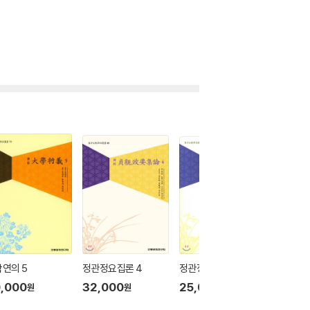
연의 5
정관정요집론 4
정관정요집론 3
정관정요
,000
32,000
25,000
5
24
%
원
원
원