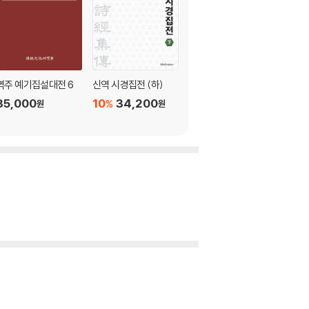
역주 예기집설대전 6
신역 시경집전 (하)
신역 시경집전 (중)
35,000
10
34,200
10
34,200
%
%
원
원
원