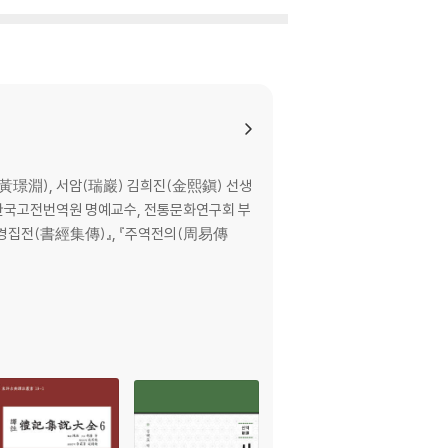
黃璟淵), 서암(瑞巖) 김희진(金熙鎭) 선생
 한국고전번역원 명예교수, 전통문화연구회 부
서경집전(書經集傳)』, 『주역전의(周易傳