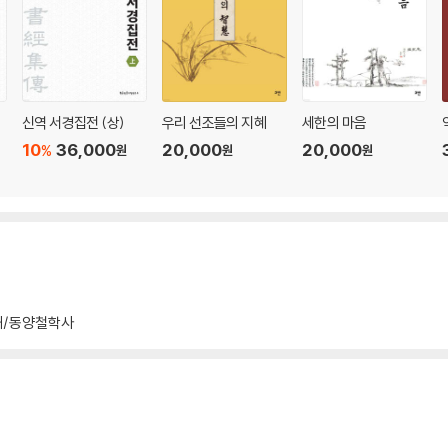
신역 서경집전 (상)
우리 선조들의 지혜
세한의 마음
10
36,000
20,000
20,000
%
원
원
원
해/동양철학사