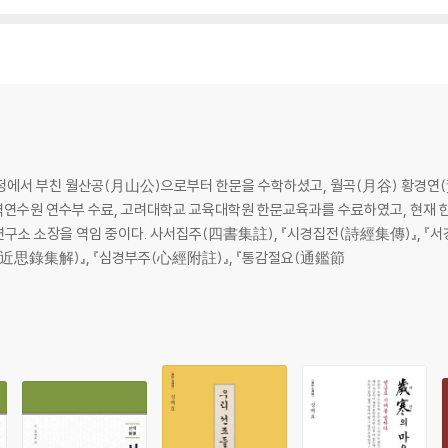
정에서 부친 월산공(月山公)으로부터 한문을 수학하셨고, 월곡(月谷) 황경연(
역연수원 연수부 수료, 고려대학교 교육대학원 한문교육과를 수료하였고, 현재
구소 소장을 역임 중이다. 사서집주(四書集註), 『시경집전(詩經集傳)』, 『
해(近思錄集解)』, 『심경부주(心經附註)』, 『통감절요(通鑑節