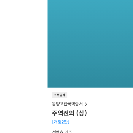
소득공제
동양고전국역총서
주역전의 (상)
개정2판
성백효
역주