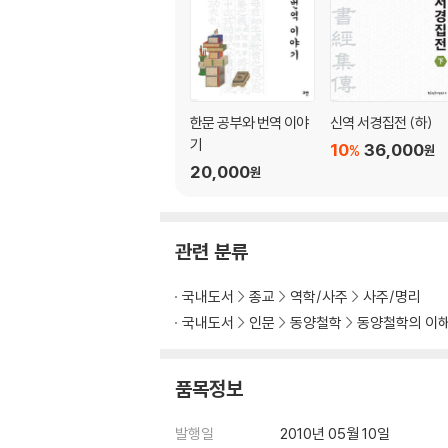
한문 공부와 번역 이야
신역 서경집전 (하)
기
10
36,000
%
원
20,000
원
관련 분류
국내도서
종교
역학/사주
사주/명리
국내도서
인문
동양철학
동양철학의 이
품목정보
발행일
2010년 05월 10일