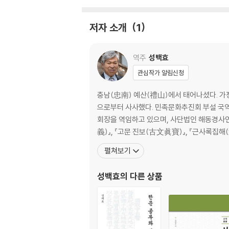
저자 소개
1
역주
성백효
관심작가 알림신청
충남(忠南) 예산(禮山)에서 태어나셨다. 가
으로부터 사사했다. 민족문화추진회 부설 국
회장을 역임하고 있으며, 사단법인 해동경사연
義)』, 『고문 진보(古文眞寶)』, 『근사록집
펼쳐보기
성백효
의 다른 상품