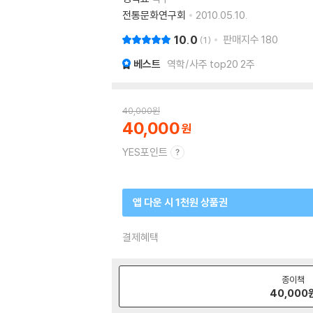
전통문화연구회
2010.05.10.
10.0
판매지수
180
1
베스트
역학/사주 top20 2주
40,000
원
40,000
YES포인트
앱 다운 시 1천원 상품권
결제혜택
종이책
40,000