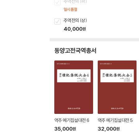
주역전의 (하)
일시품절
주역전의 (상)
40,000
원
동양고전국역총서
역주 예기집설대전 6
역주 예기집설대전 5
35,000
32,000
원
원