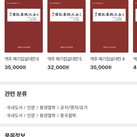
역주 예기집설대전 6
역주 예기집설대전 5
역주 예기집설대전 4
역
35,000
32,000
35,000
4
원
원
원
관련 분류
국내도서
인문
동양철학
공자/맹자/유가
국내도서
인문
동양철학
중국철학
품목정보