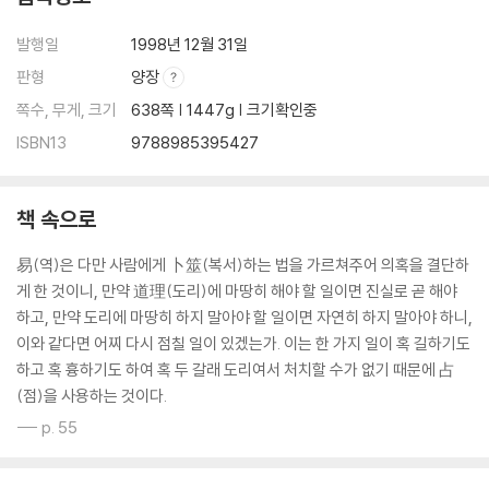
발행일
1998년 12월 31일
판형
양장
쪽수, 무게, 크기
638쪽 | 1447g | 크기확인중
ISBN13
9788985395427
책 속으로
易(역)은 다만 사람에게 卜筮(복서)하는 법을 가르쳐주어 의혹을 결단하
게 한 것이니, 만약 道理(도리)에 마땅히 해야 할 일이면 진실로 곧 해야
하고, 만약 도리에 마땅히 하지 말아야 할 일이면 자연히 하지 말아야 하니,
이와 같다면 어찌 다시 점칠 일이 있겠는가. 이는 한 가지 일이 혹 길하기도
하고 혹 흉하기도 하여 혹 두 갈래 도리여서 처치할 수가 없기 때문에 占
(점)을 사용하는 것이다.
--- p. 55