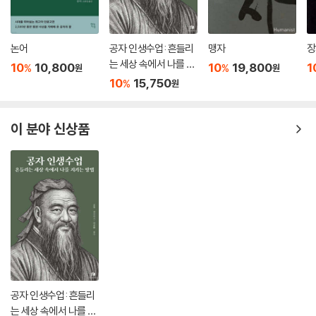
논어
공자 인생수업: 흔들리
맹자
장
는 세상 속에서 나를 지
10
10,800
10
19,800
1
%
%
원
원
키는 방법
10
15,750
%
원
이 분야 신상품
공자 인생수업: 흔들리
는 세상 속에서 나를 지