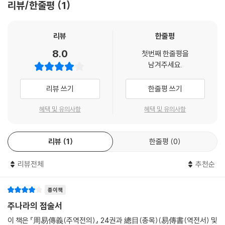
리뷰/한줄평
1
리뷰
한줄평
8.0
첫번째 한줄평을
남겨주세요.
리뷰 쓰기
한줄평 쓰기
혜택 및 유의사항
혜택 및 유의사항
리뷰
1
한줄평
0
리뷰전체
추천순
종이책
주나라의 점술서
이 책은 『周易傳義(주역전의)』 24권과 總目(총목)(易傳書(역전서) 및