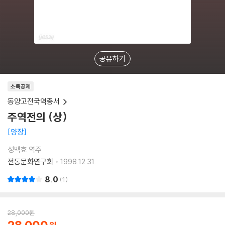
공유하기
소득공제
동양고전국역총서
주역전의 (상)
양장
성백효 역주
전통문화연구회
1998.12.31.
8.0
1
28,000
원