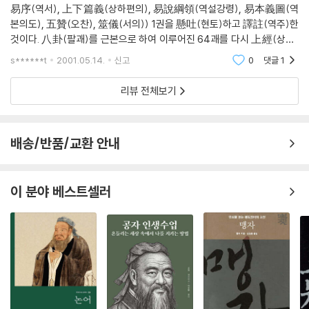
易序(역서), 上下篇義(상하편의), 易說綱領(역설강령), 易本義圖(역
본의도), 五贊(오찬), 筮儀(서의)) 1권을 懸吐(현토)하고 譯註(역주)한
것이다. 八卦(팔괘)를 근본으로 하여 이루어진 64괘를 다시 上經(상경)
과 下經(하경)으로 나누고, 여기에 十翼(십익) 즉 「彖傳(단전)」 上下(상
s******t
2001.05.14.
신고
0
댓글
1
하), 「象傳(상전)」 上下(상
리뷰 전체보기
배송/반품/교환 안내
이 분야 베스트셀러