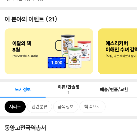
이 분야의 이벤트
21
리뷰/한줄평
도서정보
배송/반품/교환
1
시리즈
관련분류
품목정보
책 속으로
동양고전국역총서