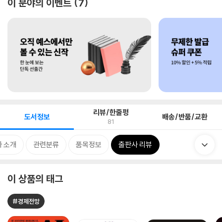
이 분야의 이벤트
7
리뷰/한줄평
도서정보
배송/반품/교환
81
 소개
관련분류
품목정보
출판사 리뷰
이 상품의 태그
#경제전망