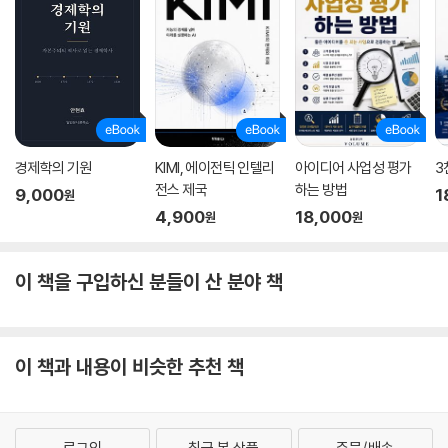
경제학의 기원
KIMI, 에이전틱 인텔리
아이디어 사업성 평가
3
전스 제국
하는 방법
9,000
1
원
4,900
18,000
원
원
이 책을 구입하신 분들이 산 분야 책
이 책과 내용이 비슷한 추천 책
로그인
최근 본 상품
주문/배송