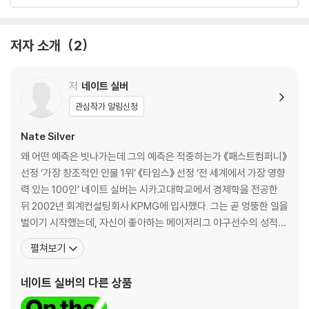
게 생각하면 할수록, 그리고 자기가 저지르는 실수에서 기꺼이 더 많은 것
불행에 관한 최악의 예측｜“그들은 음악이 멈추길 바라지 않았던 거
을 배우려는 마음먹을수록, 더 많은 정보를 지식으로 바꿀 수 있고 우리 손
죠”｜신용평가사들이 일을 제대로 망친 방법｜1막: 주택 거품, 내 집을 둘
에 있는 데이터는 미래를 내다보는 통찰로 바뀔 것이라고 네이트 실버는
러싼 환상｜2막: 레버리지, 하우스푸어를 양산하다｜인터미션: ‘공포’는
저자 소개
2
다시 한번 강조한다.
‘탐욕’의 새 이름｜3막: 파멸, 새로운 상황이 펼쳐지다｜네 가지 예측 실패
의 공통점｜실패한 예측의 공식: 표본 외 예측의 문제｜무엇을 배울 수 있
분명하게 밝히지만 내가 이 책에서 주장하려는 것은 누군가가 나서서 코로
을까
저
네이트 실버
나19가 전 세계적인 팬데믹 재앙이 될 것임을 여러 달 전에 예측했어야 한
관심작가 알림신청
다거나 트럼프의 승리가 확실하다고 예측했어야 한다는 게 아니다. 매우
2. 정치│내가 선거 결과를 맞힌 비법
중요한 결과가 빚어질 일들이 일어날 가능성이 상당히 높은데도 이런 리스
정치학자들은 TV에 나오는 전문가 패널들보다 나을까?｜더 나은 예측을
Nate Silver
크들이 거의 대부분 무시되고 만다는 것이 내가 주장하려는 점이다. 이렇
위한 올바른 태도: 여우가 돼라｜왜 고슴도치는 TV 패널로 더 환영받을
왜 어떤 예측은 빗나가는데 그의 예측은 적중하는가 《패스트컴퍼니》
게 되는 이유가 뭘까?
까?｜엉터리 예측이 횡행하는 이유｜정치 예측에 뛰어들다｜여우의 원
선정 ‘가장 창조적인 인물 1위’ 《타임스》 선정 ‘전 세계에서 가장 영향
칙 1: 확률적으로 생각하라｜여우의 원칙 2: 날마다 새로운 예측을 하라｜
력 있는 100인’ 네이트 실버는 시카고대학교에서 경제학을 전공한
여우의 원칙 3: 합의를 구하라｜‘마법의 탄환’식 예측을 믿지 마라｜질적
뒤 2002년 회계컨설팅회사 KPMG에 입사했다. 그는 곧 엉뚱한 일을
정보에 가중치를 두는 방법｜객관적이 되기는 쉽지 않다
벌이기 시작했는데, 자신이 좋아하는 메이저리그 야구선수의 성적을
예측하는 시스템인 페코타PECOTA를 개발한 것이다. 놀라운 적중
펼쳐보기
3. 야구│야구 경기는 왜 모든 ‘예측’의 모델이 되는가
률로 명성을 얻은 실버는 카지노에서 통계 확률 기법을 전략적으로
야구 예측 시스템을 구축하다｜세상에서 가장 풍성한 데이터세트｜노화
이용해 단번에 1만 5천 달러를 따고 회사를 그만뒀다. 이후 포커판에
네이트 실버
의 다른 상품
곡선: 그 선수는 언제까지 뛸 수 있을까｜‘계산기’와 ‘직감’의 싸움｜페코
서 수십만 달러를 긁어모으고는,
타 대 스카우터: 스카우터 승｜보이지 않는 요소｜빨리 달리고 세게 던진