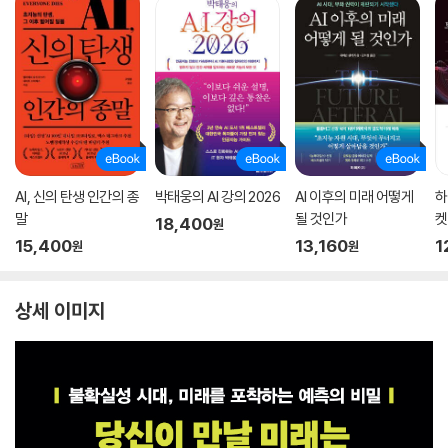
AI, 신의 탄생 인간의 종
박태웅의 AI 강의 2026
AI 이후의 미래 어떻게
하
말
될 것인가
켓
18,400
원
15,400
13,160
1
원
원
상세 이미지