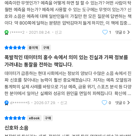
예측이란 무엇인가? 예측을 어떻게 하면 잘 할 수 있는가? 어떤 사람이 탁
월한 예측을 하는가? 예측에 사용할 수 있는 도구에는 무엇이 있는가? 신
호와 소음은 예측에 대해 일반인들이 가질만 한 모든 질문에 답변하는 책
이다. 약 800쪽에 달하는 분량은 압박감마저 들게 하지만, 이 책에 집중하
는 순간부터 800쪽이라는 방대한 분량도 아쉬워진다. 현대 사회는 그 어
r*****2
2021.08.24.
신고
1
댓글
0
떤 때보다
종이책
구매
폭발적인 데이터의 홍수 속에서 의미 있는 진실과 가짜 정보를
가려내는 통찰을 전하는 책입니다.
데이터가 급증하는 현대 사회에서는 정보의 양보다 수많은 소음 속에서 진
짜 신호를 찾아내는 능력이 훨씬 중요해졌습니다. 저자는 예측 모델링과
통계학의 실제 사례를 바탕으로 기상 예측, 금융 위기, 스포츠 분석 등 다양
한 분야에서 일어난 실패와 성공의 원인을 면밀히 파헤칩니다. 확신에 찬
단순한 예측의 위험성을 경고하고, 베이즈 정리처럼 새로운 정보에 맞춰
d*******5
2026.07.29.
신고
0
댓글
0
끊임없이 나의
eBook
구매
신호와 소음