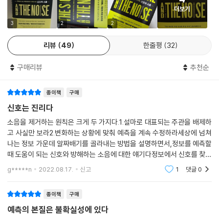
관해 ‘크게 생각하기’｜왜 쇼핑몰은 공격하지 않을까｜테러 예방을 위한
더보기
이스라엘의 전략｜테러리스트의 신호를 읽는 법
3
2
2
｜나가며｜예측은 어떻게 가능한가
리뷰
49
한줄평
32
확률적 사고: 베이즈주의에 익숙해지기｜출발점을 인식하고 편견을 줄여
구매리뷰
추천순
나가라｜시도하고, 실수하라｜예측 가능성에 대한 인식
｜옮긴이의 말｜세상을 바라보는 새로운 눈
｜주석｜
종이책
구매
신호는 진리다
소음을 제거하는 원칙은 크게 두 가지다.1.설마로 대표되는 주관을 배제하
고 사실만 보라2.변화하는 상황에 맞춰 예측을 계속 수정하라세상에 넘쳐
나는 정보 가운데 알짜배기를 골라내는 방법을 설명하면서,정보를 예측할
때 도움이 되는 신호와 방해하는 소음에 대한 얘기다정보에서 신호를 찾으
려면 소음을 제거해야 한다이것이 데이터를 통한 추론이다전문가의 예측
g*****n
2022.08.17.
신고
1
댓글
0
이 실패하는 이유는
종이책
구매
예측의 본질은 불확실성에 있다