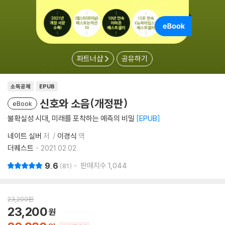
파트너샵
공유하기
소득공제
EPUB
신호와 소음(개정판)
eBook
불확실성 시대, 미래를 포착하는 예측의 비밀
EPUB
네이트 실버
저
이경식
역
더퀘스트
2021.02.02.
9.6
판매지수
1,044
81
23,200
원
23,200