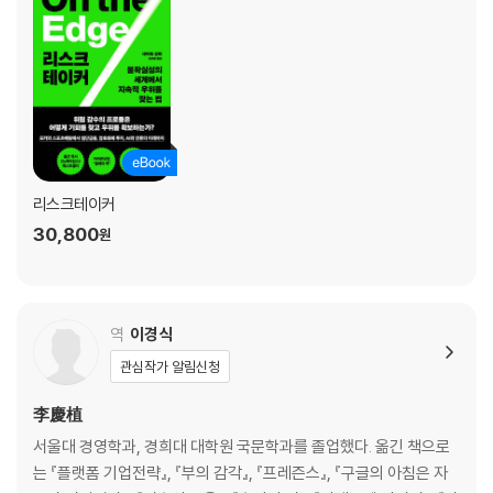
다고 이기는 건 아니다｜게임의 이름은 ‘정보’｜페드로이아의 미래가 어
두웠던 이유｜그리고 그는 어떻게 역경을 이겨냈나｜머니볼의 진정한 교
훈과 야구의 미래
Ⅱ. 움직이는 과녁을 맞혀라!
4. 기상│예측의 성공 스토리, 기상 예보의 진전
슈퍼컴퓨터는 정말 쓸모가 있을까｜기상 예보의 아주 간략한 역사｜매트
릭스, 새로운 기상 예측법의 탄생｜토네이도와 농구 선수의 공통점｜사
리스크테이커
람의 눈은 아직 중요하다｜기상청의 성공과 민간업체의 도전｜더 나은 예
30,800
원
측은 어떻게 만들어지는가?｜경쟁이 예측을 더 엉망으로 만들 때｜오차
보정이 필요한 순간｜태풍의 눈과 카오스의 원뿔
5. 지진│필사적으로, 신호를 찾아서
역
이경식
발밑이 흔들릴 때 우리가 하는 일｜마법의 두꺼비와 성배 찾기｜지진은
관심작가 알림신청
어떻게 움직이는가: 멱법칙 분포｜소음 속에서 우리를 유혹하는 신호｜
실패한 예측의 행진｜진퇴양난｜과적합에 주목하라｜동일본 대지진은
李慶植
과적합의 대표 사례｜우리는 지진에 관해 어디까지 알 수 있을까｜신호와
서울대 경영학과, 경희대 대학원 국문학과를 졸업했다. 옮긴 책으로
소음이 빚어내는 아름다움｜과학은 언제나 시험 중이다
는 『플랫폼 기업전략』, 『부의 감각』, 『프레즌스』, 『구글의 아침은 자