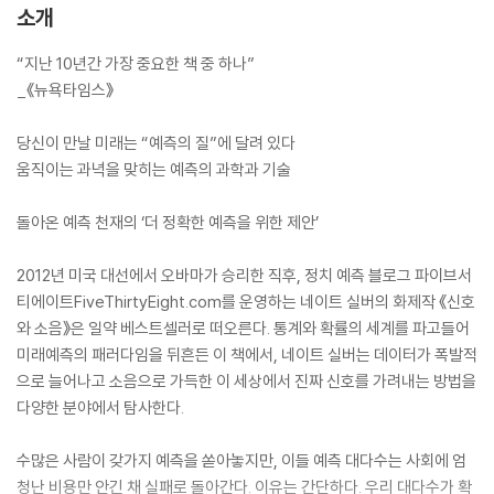
소개
“지난 10년간 가장 중요한 책 중 하나”
_《뉴욕타임스》
당신이 만날 미래는 “예측의 질”에 달려 있다
움직이는 과녁을 맞히는 예측의 과학과 기술
돌아온 예측 천재의 ‘더 정확한 예측을 위한 제안’
2012년 미국 대선에서 오바마가 승리한 직후, 정치 예측 블로그 파이브서
티에이트FiveThirtyEight.com를 운영하는 네이트 실버의 화제작 《신호
와 소음》은 일약 베스트셀러로 떠오른다. 통계와 확률의 세계를 파고들어
미래예측의 패러다임을 뒤흔든 이 책에서, 네이트 실버는 데이터가 폭발적
으로 늘어나고 소음으로 가득한 이 세상에서 진짜 신호를 가려내는 방법을
다양한 분야에서 탐사한다.
수많은 사람이 갖가지 예측을 쏟아놓지만, 이들 예측 대다수는 사회에 엄
청난 비용만 안긴 채 실패로 돌아간다. 이유는 간단하다. 우리 대다수가 확