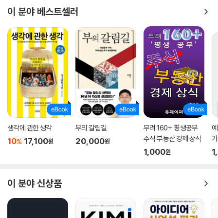
이 분야 베스트셀러
생각에 관한 생각
부의 갈림길
무려 160+ 평생공부
예
주식 부동산 경제 상식
가
10
17,100
20,000
%
원
원
1,000
1
원
이 분야 신상품