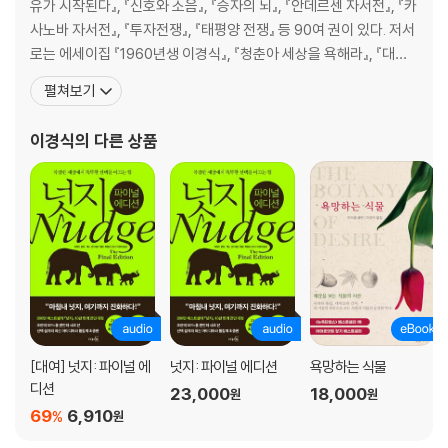
유가 시작된다』, 『신호와 소음』, 『승자의 뇌』, 『안데르센 자서전』, 『카
6. 경제 예측│불확실성, 변동성, 편향에 대처하는 법
사노바 자서전』, 『투자전쟁』, 『태평양 전쟁』 등 90여 권이 있다. 저서
불확실성에 관해 얘기해야 하는 이유｜경제학자들은 이성적인가?｜“그
로는 에세이집 『1960년생 이경식』, 『청춘아 세상을 욕해라』, 『대한
누구도 단서를 가지고 있지 않습니다”｜인과관계 없는 상관관계｜경제
민국 깡통경제학』, 『미쳐서 살고 정신 들어 죽다』, 『나는 아버지다』,
예측은 움직이는 표적을 맞히는 문제｜소음투성이 경제 데이터｜나비효
펼쳐보기
소설 『상인의 전쟁』, 평전 『이건희 스토리』 등이 있고, 영화 「개 같은
과｜편향이 합리적 선택일 때｜편향에 대처하는 두 가지 대안
날의 오후」, 「나에게 오라」, TV 드라마 「선감도」, 연극 「동팔이의 꿈
이경식
의 다른 상품
7. 전염병│모든 모델은 빗나가지만 몇몇 모델은 유용하다
‘신종플루 대실패’의 후속편인가?｜외삽이 위험해질 때｜자기충족적 예
측과 자기부정적 예측｜‘정교한’ 단순함｜심플루SimFlu｜예측이 빗나
갈 수밖에 없을 때 해야 할 일
Ⅲ. 예측의 질을 높여 미래를 포착하는 법
8. 베이즈 정리│조금씩 조금씩 덜 틀리는 법
이기는 도박꾼은 어떻게 베팅하는가｜토머스 베이즈의 별난 유산｜확률
과 진보｜베이즈 정리의 간단한 수학｜거짓 양성 문제｜빈도주의가 베이
[대여] 넛지: 파이널 에
넛지: 파이널 에디션
욕망하는 식물
즈주의를 반박하다｜맥락 없는 데이터는 무용지물이다｜베이즈주의 도
디션
23,000
18,000
원
원
박사, 밥｜진리로 수렴하는 베이즈주의
69
6,910
%
원