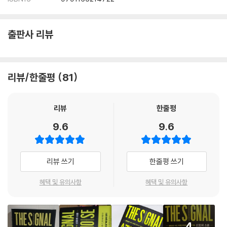
계검정｜효율적 시장이 비이성적 과열을 만나다｜대세 편승｜왜 우리는
다른 사람을 따르는가?｜자기과신과 승자의 저주｜왜 거품은 쉽게 꺼지
지 않을까｜가격은 옳지 않다｜소음 트레이더｜착시와 패턴｜인지적 지
출판사 리뷰
름길｜질서와 무질서의 투쟁
12. 지구온난화│건강한 회의론의 풍토가 필요하다
리뷰/한줄평
81
인과관계를 찾아서｜온실효과는 존재한다｜“로켓공학처럼 복잡한 얘기
가 아니라고요”｜세 가지 회의론｜지구온난화 예측에 관한 예측가 비평
｜모든 기후학자들이 동의하는 것｜컴퓨터 예측 모델을 의심하다｜기후
리뷰
한줄평
과학과 복잡성｜모델은 얼마만큼 복잡해야 할까?｜기후 예측의 불확실
9.6
9.6
성 요소 세 가지｜관측과 기록｜‘뜨거운 여름’이 올 것입니다｜불확실성
은 예측의 본질이다｜‘지구냉각화’가 알려주는 것｜예측과 과학은 긴밀하
게 연결된다｜기온 기록에 관한 불편한 진실｜불확실성 추정이 필수인 또
리뷰 쓰기
한줄평 쓰기
한 가지 이유｜“우리는 길거리 패싸움 중입니다”｜과학과 정치 사이에서
혜택 및 유의사항
혜택 및 유의사항
13. 테러│진주만 공습과 9·11테러의 공통점
신호는 있었지만 무엇을 뜻하는지 몰랐다｜‘낯선 것’과 ‘있을 법하지 않은
것’｜9·11테러는 ‘알려진 미지’였을까?｜엄청난 대규모 공격｜테러의 수
학: 멱법칙 분포｜테러를 정의하고 측정하다｜진도 9짜리 테러｜테러에
4