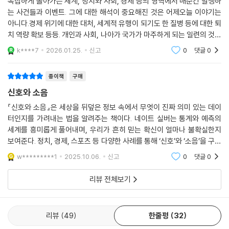
복잡하게 돌아가는 세계, 정치와 사회, 경제 등의 영역에서 매순간 발생하
는 사건들과 이벤트. 그에 대한 해석이 중요해진 것은 어제오늘 이야기는
아니다.경제 위기에 대한 대처, 세계적 유행이 되기도 한 질병 등에 대한 퇴
치 역량 확보 등등. 개인과 사회, 나아가 국가가 마주하게 되는 일련의 것들
은 점점 더 빨라지고 예상을 뛰어넘는 경우가 많아진 상황. 그러다 보니 이
k****7
2026.01.25.
신고
0
댓글
0
에 대응하
종이책
구매
신호와 소음
『신호와 소음』은 세상을 뒤덮은 정보 속에서 무엇이 진짜 의미 있는 데이
터인지를 가려내는 법을 알려주는 책이다. 네이트 실버는 통계와 예측의
세계를 흥미롭게 풀어내며, 우리가 흔히 믿는 확신이 얼마나 불확실한지
보여준다. 정치, 경제, 스포츠 등 다양한 사례를 통해 ‘신호’와 ‘소음’을 구분
하는 통찰을 전한다. 숫자와 데이터가 단순한 계산이 아니라 사고의 도구
w*********1
2025.10.06.
신고
0
댓글
0
임을 깨닫
리뷰 전체보기
리뷰
49
한줄평
32