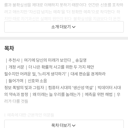
률과 불확실성을 제대로 이해하지 못하기 때문이다. 인간은 신호를 포착하
려고 애쓰지만 ‘자신감 넘치는 예측’을 ‘더 정확한 예측’으로 착각한다. 하
지만 때로 자기과신은 실패의 원인이 된다. 불확실성을 지금보다 더 온전
하게 이해한다면, 우리의 예측은 한결 정확해질 것이다. 족집게 같은 예측
소개 더보기
을 선보이며 ‘예측의 천재’로 급부상한 네이트 실버도 2016년 트럼프의 대
선 승리로 그 명성이 한차례 흔들렸다. 힐러리를 공개 지지하던 실버는 타
매체나 조사기관에 비해 트럼프의 당선 가능성을 상대적으로 높게(28.
목차
6%) 예측하며 끊임없이 ‘트럼프가 판을 뒤집을 가능성’을 경고했으나 극
적인 반전을 결정적으로 내다보지는 못했다. 이번 개정판의 서문에는 당시
｜추천사｜여기에 당신의 미래가 보인다 _ 송길영
의 과정과 더불어 본격적인 팬데믹의 시기에 예측 전문가로서 갖는 소회와
｜개정 서문｜더 나은 확률적 사고를 위한 두 가지 제안
성찰, 각오가 드러나 있다.
필수지만 어려운 일, ‘느리게 생각하기’｜대세 편승을 경계하라
｜들어가며｜신호와 소음
2020년에 이르러 전 세계를 휩쓴 코로나19 팬데믹을 목도하며, 실버는 다
정보 폭발의 빛과 그림자｜컴퓨터 시대의 ‘생산성 역설’｜빅데이터 시대
시 한번 뼈아프게 《신호와 소음》 초판에 담았던 예의 질문을 던진다. “전문
의 약속과 함정｜왜 미래는 늘 우리를 놀래는가｜예측을 위한 해법｜우
가의 예측은 왜 이토록 자주 빗나가며, 어떻게 하면 좀 더 신뢰할 수 있는
리가 다룰 것들
예측이 가능할까?” 이어 개정판 서문을 통해 ‘좀 더 나은 확률적 사고’에 필
요한 것으로 ‘느리게 생각하기thinking slow’와 ‘대세 편승을 경계하기’라
Ⅰ. 예측에 대한 근본적인 의문들
는 두 가지 역량을 꼽는다. 예측은 역설적이다. 자신의 예측 능력을 겸손하
1. 금융위기│경제 붕괴를 둘러싼 예측의 대실패
목차 더보기