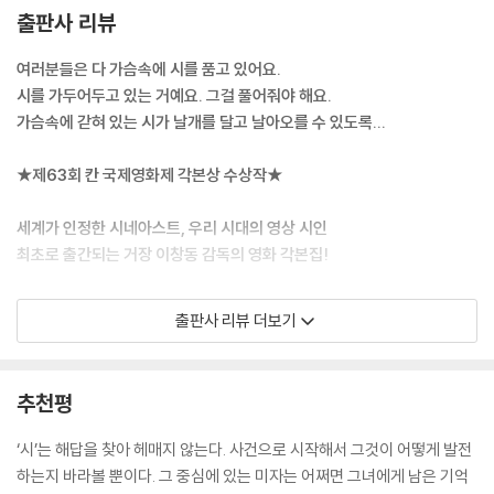
일이 끝난다고 안심하는 학부형들과 달리 미자의 마음은 불편하기만 하다.
출판사 리뷰
중에서
그날 밤 형사들이 찾아오고, 미자는 마침내 시 한 편을 완성한다.
여러분들은 다 가슴속에 시를 품고 있어요.
영화 ‘시’는 시를 정의하지 않았고 희화화하지 않았으며 어떠한 과장도 지
시를 가두어두고 있는 거예요. 그걸 풀어줘야 해요.
어내지 않았습니다. 다만 시가 아닌 것들을 말하는 방식으로 시를 느끼고
가슴속에 갇혀 있는 시가 날개를 달고 날아오를 수 있도록...
자 했습니다. 저는 오늘 글로 쓰인 ‘시’의 각본을 다시 읽으며 시를 새로 느
낍니다. 분명 영화보다 먼저 놓인 것이지만 지금은 영화 너머에 있습니다.
★제63회 칸 국제영화제 각본상 수상작★
“어느 햇빛 맑은 아침 다시 깨어나 부신 눈으로 머리맡에 선” 이 아름다움
을 당신도 만날 수 있기를.
세계가 인정한 시네아스트, 우리 시대의 영상 시인
--- 「시인 박준_추천의 글 “이 아름다움을 당신도 만날 수 있기를”」 중에
최초로 출간되는 거장 이창동 감독의 영화 각본집!
서
+ 칸 국제영화제 각본상에 빛나는 ‘시’ 오리지널 시나리오
이 영화는 공기처럼 가볍고도 고통스런 영화이다. 영화의 매 순간을 몸으
출판사 리뷰 더보기
+ 이창동 감독의 서문, 초기 구상이 담긴 작가 노트
로 느껴야 한다. 순간과 순간을 이어주는 유동적인 내적 관계 속에서 영화
+ 전 세계를 감동시킨 마지막 장면, ‘배드민턴 씬’ 콘티
는 관객을 사로잡는다. (...) 시는 이 영화 속 곳곳에 존재한다. 또한 연결의
+ 배우 윤정희의 놀라운 연기가 탄생한 ‘시’ 촬영 현장 스틸
역할을 한다. 인물과 인물이 서로 융합될 정도로. ‘아녜스의 노래’는 미자의
추천평
+ 시인 박준, 영화평론가 이동진, 문학평론가 신형철의 글과 인터뷰
목소리에서 소녀의 목소리로 넘어간다. 죽은 소녀는 다시 살아나서 관객을
+ 프랑스 시인 클로드 무샤르와의 칸 현지 인터뷰
똑바로 바라본다. 그 아이의 얼굴에 어렴풋한 미소가 보이기도 한다. 영화
‘시’는 해답을 찾아 헤매지 않는다. 사건으로 시작해서 그것이 어떻게 발전
+ 특별 부록, 미공개 ‘시놉시스’와 ‘트리트먼트’ 전문까지
전체에 강한 알레고리의 힘이 퍼져 있다. 말로 옮길 수 없고 마음으로 담아
하는지 바라볼 뿐이다. 그 중심에 있는 미자는 어쩌면 그녀에게 남은 기억