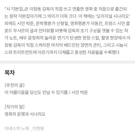
『시 각본집』은 이창동 감독이 직접 쓰고 연출한 영화 중 처음으로 출간되
는 원작 각본집이기에 그 의미가 더욱 크다. 이 책에는 ‘오리지널 시나리오’
외에도 시인 박준, 문학평론가 신형철, 영화평론가 이동진, 프랑스 시인 클
로드 무샤르의 글과 인터뷰를 비롯해 감독의 초기 구상을 엿볼 수 있는 작
가 노트, 배우 윤정희의 놀라운 연기가 탄생한 현장 스틸, 촬영 현장에서 이
창동 감독이 직접 스케치한 마지막 배드민턴 장면의 콘티, 그리고 시놉시
스와 트리트먼트에 이르기까지 다채롭고 풍성한 자료들을 수록했다.
목차
[추천의 글]
이 아름다움을 당신도 만날 수 있기를 / 시인 박준
[작가의 말]
영화의 운명과 시나리오
아녜스의 노래 _이창동