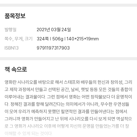
품목정보
발행일
2021년 03월 24일
쪽수, 무게, 크기
324쪽 | 506g | 140*215*19mm
ISBN13
9791197317903
책 속으로
영화란 시나리오를 바탕으로 해서 스태프와 배우들의 헌신과 창의성, 그리
고 제작 과정에서 만들고 선택된 공간, 날씨, 햇빛 등등 모든 것들의 총합이
이루어내는 결과물이다. 그런 점에서 영화는 어떤 창작물보다 더 운명적이
다. 정해진 결과를 향해 달려간다는 의미에서가 아니라, 무수한 우연성들
이 모여 우리가 예측하지 못했던 필연적인 결과를 만들어낸다는 점에서.
그러니까 영화가 만들어지고 난 뒤에 시나리오를 다시 보게 되면 역설적으
로 그 영화가 시나리오 이후에 어떻게 자신의 운명을 만들었는가를 더 잘
이해할 수 있게 되는 것이다.