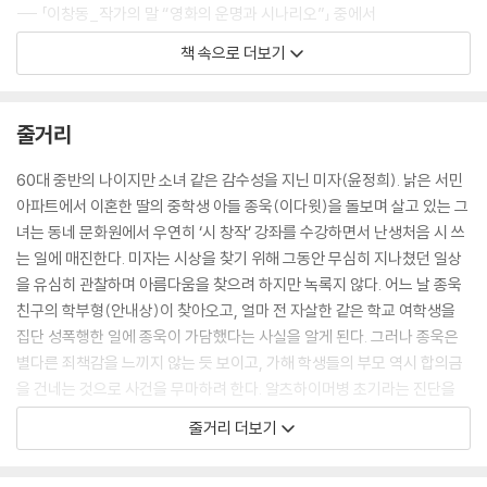
--- 「이창동_작가의 말 “영화의 운명과 시나리오”」 중에서
책 속으로 더보기
극장을 나선 직후에는 그 쓸쓸한 감동을 홀로 간직한 채 고개를 숙이고 집
으로 터벅터벅 돌아가고 싶게 만들지만, 며칠이 지나면 결국 내가 느낀 것
과 다른 이가 느낀 것에 대해 한없이 이야기를 나누고 싶어지는 작품이다.
줄거리
그와의 긴 인터뷰는 ‘시’가 얼마나 훌륭하면서 깊은 작품이고, ‘시’를 만든
감독이 얼마나 영화라는 매체에 대해 철저하면서 동시에 스스로에게 엄격
60대 중반의 나이지만 소녀 같은 감수성을 지닌 미자(윤정희). 낡은 서민
한 연출가인지를 새삼 절실히 느끼게 해주었다.
아파트에서 이혼한 딸의 중학생 아들 종욱(이다윗)을 돌보며 살고 있는 그
--- 「영화평론가 이동진_인터뷰 “‘시’가 도달한 깊이, 그 아름다움에 대하
녀는 동네 문화원에서 우연히 ‘시 창작’ 강좌를 수강하면서 난생처음 시 쓰
여”」 중에서
는 일에 매진한다. 미자는 시상을 찾기 위해 그동안 무심히 지나쳤던 일상
을 유심히 관찰하며 아름다움을 찾으려 하지만 녹록지 않다. 어느 날 종욱
이 영화는 양미자의 단 한 편의 시를 통해 ‘시적인 것’에 대한 소박하고도
친구의 학부형(안내상)이 찾아오고, 얼마 전 자살한 같은 학교 여학생을
두려운 정의를 제시한다. 시는 진실 혹은 진심과 더불어 써야 한다는 것. 너
집단 성폭행한 일에 종욱이 가담했다는 사실을 알게 된다. 그러나 종욱은
무나 당연해서 대개 잊어버렸고 이제는 오히려 우스워진 정의. 고리타분하
별다른 죄책감을 느끼지 않는 듯 보이고, 가해 학생들의 부모 역시 합의금
고 억압적인 정의라고 반발하면서도 속으로는 죄책감과 수치심을 느끼게
을 건네는 것으로 사건을 무마하려 한다. 알츠하이머병 초기라는 진단을
되는, 바로 그 정의. 이런 의미에서 이 영화는 ‘시란 무엇인가’를 묻는 척하
받은 미자는 피해 여학생의 추모 미사에 참석하고, 그녀의 마지막 행적을
줄거리 더보기
면서 ‘우리는 누구이며 지금은 어떤 시대인가’를 묻는다. 이 물음의 가치는
더듬어 따라가 보기도 한다. 그리고 자신이 간병하고 있는 강노인(김희라)
지난 십 년 동안 조금도 약화되지 않았다.
으로부터 돈을 구해 종욱의 합의금을 마련하지만, 합의금만 전달하면 모든
--- 「문학평론가 신형철_에세이 “시를 쓴 사람은 양미자 씨밖에 없네요”」