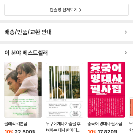
_《스크린 인터내셔널 Screen International》
한줄평 전체보기
서사가 저절로 부풀어 오르면서 이야기의 모든 요소들을 무차별적으로 쌓
아올리는 것 같아 보이나, 이렇게 냉담한 서사의 축적 뒤에는 엄청나게 강
력한 효과를 갖는 검은 불꽃이 지펴진다.
배송/반품/교환 안내
_《카이에 뒤 시네마 Cahiers du Cinema》
서로 다른 두 개의 이야기가 중첩돼 있다가 하나로 귀결되는 이야기 방식
이 분야 베스트셀러
이 매우 인상적이다. 특히 미자와 형사가 배드민턴을 치는 마지막 장면은
비극적 상황을 고양시키는 탁월하면서도 천재적인 명장면이다.
_《타게스슈피겔 Der Tagesspiegel》
클래식 각본집
누구에게나 가슴을 후
중국어 명대사 필사집
모
벼파는 대사 한마디가
함
10
22,500
10
17,820
%
%
원
원