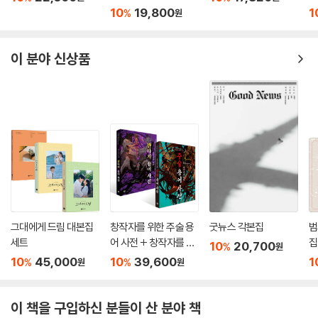
있다
집
10
19,800
1
%
원
이 분야 신상품
그대에게 드림 대본집
창작자를 위한 주술 용
굿뉴스 각본집
범
세트
어 사전 + 창작자를 위
집
10
20,700
%
원
한 판타지 용어 사전 세
10
45,000
10
39,600
1
%
%
원
원
트
이 책을 구입하신 분들이 산 분야 책