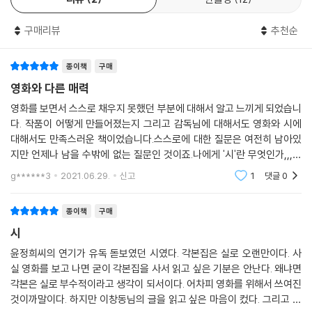
도 깊은 인터뷰, 프랑스의 저명한 시인 클로드 무샤르와 칸 현지에서 나눈
인터뷰 등은 ‘시’라는 영화가 가지는 작가적 문제의식의 근원뿐만 아니라
구매리뷰
추천순
여전히 퇴색되지 않은 현재적 의미까지도 충실히 이해하도록 돕는다. 영화
를 이미 감상한 독자라면 영화가 남기고 간 아련하고 복잡 미묘했던 감정
종이책
구매
을 되새길 수 있을 것이며, 영화를 아직 감상하지 못했더라도 영화를 또 다
영화와 다른 매력
른 차원에서 더욱 깊이 볼 수 있을 것이다.
감독의 초기 구상을 엿볼 수 있는 작가 노트, 배우 윤정희의 놀라운 연기가
영화를 보면서 스스로 채우지 못했던 부분에 대해서 알고 느끼게 되었습니
탄생한 현장 스틸, 촬영 현장에서 이창동 감독이 직접 스케치한 마지막 배
다. 작품이 어떻게 만들어졌는지 그리고 감독님에 대해서도 영화와 시에
드민턴 장면의 콘티도 시선을 끈다. 그중에서도 ‘작가 노트’와 ‘배드민턴 씬
대해서도 만족스러운 책이었습니다.스스로에 대한 질문은 여전히 남아있
지만 언제나 남을 수밖에 없는 질문인 것이죠.나에게 '시'란 무엇인가,,,답
콘티’는 이창동 감독이 이 책을 위해 특별히 제공한 것으로 지금까지 어디
을 찾기 보다는 그때 그때마다 질문을 하고 뭔가 문장을 내놓는 다면 그러
서도 공개된 적 없는 자료이다. 영화 ‘시’를 기억하고 이창동 감독의 작품을
g******3
2021.06.29.
신고
1
댓글
0
다 보면 스스로에
사랑하는 시네필들에게 더할 나위 없이 반갑고 소중한 선물이다.
마지막으로 이 책의 부록에는 ‘시놉시스’와 ‘트리트먼트(줄거리)’가 특별
종이책
구매
수록되어 있다. 시놉시스가 짤막한 요약본 기획서라면, 트리트먼트는 본격
시
적인 시나리오 작업 전에 조금 더 긴 줄거리를 쓴 것으로, 사건들이 유기적
윤정희씨의 연기가 유독 돋보였던 시였다. 각본집은 실로 오랜만이다. 사
으로 연결되고 있는가를 확인하게 해주는 기능을 갖는다. 영화감독이나 시
실 영화를 보고 나면 굳이 각본집을 사서 읽고 싶은 기분은 안난다. 왜냐면
나리오 작가를 꿈꾸는 독자들이라면 ‘작가 노트 - 시놉시스 - 트리트먼트
각본은 실로 부수적이라고 생각이 되서이다. 어차피 영화를 위해서 쓰여진
- 최종 시나리오’로 이어지는 책 속 자료들을 활용해 최초의 아이디어가 어
것이까말이다. 하지만 이창동님의 글을 읽고 싶은 마음이 컸다. 그리고 군
떻게 영화로 발전해나가는지 더욱 심층적으로 공부할 수 있을 것이다.