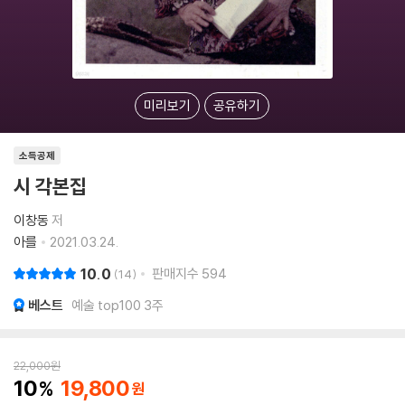
미리보기
공유하기
소득공제
시 각본집
이창동
저
아를
2021.03.24.
10.0
판매지수
594
14
베스트
예술 top100 3주
22,000
원
10
19,800