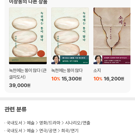
이창동
의 다른 상품
다. 1997년 국내외에서 크게 주목받
녹천에는 똥이 많다 (큰
녹천에는 똥이 많다
소지
글자도서)
10
15,300
10
16,200
%
%
원
원
39,000
원
관련 분류
국내도서
예술
영화/드라마
시나리오/연출
국내도서
예술
연극/공연
희곡/연기