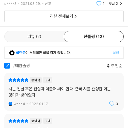
데 군데 실린 인터뷰집과 사진도 궁금했고 말이다. 윤정희씨의 연기가 유
s****3
2021.03.29.
신고
1
댓글
2
독 돋보였던
우리가 지금 다시, ‘시’를 읽는 이유
리뷰 전체보기
‘시’의 시나리오는 2004년 밀양에서 실제로 일어난 10대 남자아이들의
여중생 집단 성폭행 사건에서 출발했다. 이창동 감독은 ‘작가의 말’에 이렇
리뷰
2
한줄평
12
게 밝히고 있다. “나는 그 사건이 우리 사회의 일상적 도덕성에 대해 질문
하고 있다고 생각했고, 나 자신에게는 문학과 영화 같은 예술의(영화가 예
술일 수 있다면) 역할에 대한 질문으로 받아들였다. 그것은 내가 작가로서
클린봇
이 부적절한 글을 감지 중입니다.
설정
글을 쓰고 영화를 만들면서 끊임없이 나 자신에게 물었던 본질적인 질문이
구매한줄평
추천순
라 할 수 있다. 예술은 현실의 고통과 어떤 관계에 있는가. 예술은 현실을
바꾸게 할 수 있는가.”
그러나 영화는 명확한 결말을 보여주지 않은 채 주인공 미자가 쓴 아름다
종이책
구매
운 시 한 편(‘아녜스의 노래’)으로 끝을 맺는다. 일상의 도덕성과 고통스럽
시는 진실 혹은 진심과 더불어 써야 한다. 결국 시를 완성한 이는
고 부조리한 세계 사이에서 아름다움을 찾는다는 것은 무엇인가, 그리고
양미자 뿐이었다.
그것은 과연 성취 가능한 아름다움인가라는 근원적 질문에 대한 답은 관객
w***4
2022.01.17.
3
몫으로 남겨졌다. “여백이 많은 영화”(175쪽)라는 작가 노트 속 메모 한
줄이 영화에 그대로 반영된 것이다. 이처럼 작품 곳곳에 남겨진 행간과 여
백은 오랜 시간이 흘렀음에도 이 영화를 오로지 현재에 있도록 한다.
종이책
구매
문학평론가 신형철은 이 책에 담긴 에세이에서 “이 영화는 ‘시란 무엇인