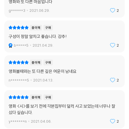
영화와 또 다른 마음입니다
가’를 묻는 척하면서 ‘우리는 누구이며 지금은 어떤 시대인가’를 묻는다. 이
g******3
2021.06.29.
2
물음의 가치는 지난 십 년 동안 조금도 약화되지 않았다.”라고 썼다. 영화
의 주인공 미자가 아름다운 것들 속에서 아름다움을 찾은 것이 아니듯, 관
객과 독자들 또한 자기만의 아름다움을 길어 올릴 때 이 영화의 감동과 여
종이책
구매
운은 더욱 깊어질 것이다. 그러한 계기가 마련됐다는 것만으로도, 지금
구성이 정말 알차고 좋습니다. 강추!
‘시’를 다시 만나야 할 이유는 충분하다.
b*****5
2021.04.29.
2
‘시’는 꼭 두 눈으로 봐야 하는 대담한 영화이다. 한쪽 눈으론 인간의 최악
을, 다른 한쪽 눈으론 그 반대인 최상을. 그리고 이창동 감독은 우리에게 제
종이책
구매
3의 눈으로 마지막을 보라고 권유한다.
영화볼때와는 또 다른 깊은 여운이 남네요
_《르몽드 Le Monde》
n********5
2021.04.13.
2
드러나지 않는 뛰어남을 보여주는, 이창동 감독의 조용하면서도 잊을 수
없는 영화. 이 영화로 이창동 감독은 한국에서 가장 뛰어난 시나리오 작가
종이책
구매
이자 감독 중 한 명임을 재확인시켰다.
영화 <시>를 보기 전에 각본집부터 덜컥 사고 보았는데 너무나 잘
_《버라이어티 Variety》
샀다 싶습니다.
y*******n
2021.04.06.
2
이창동 감독의 가장 조용하지만, 가장 주제적으로 완결된 영화.