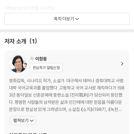
시Poetry 오리지널 시나리오
목차 더보기
[작가 노트×현장 스틸]
한 편의 ‘시’가 피어나던 순간들
저자 소개
1
[영화평론가 이동진×이창동 감독 인터뷰]
‘시’가 도달한 깊이, 그 아름다움에 대하여
저
이창동
[문학평론가 신형철 에세이]
관심작가 알림신청
“시를 쓴 사람은 양미자 씨밖에 없네요.”
영화감독, 시나리오 작가, 소설가. 대구에서 태어나 경북대학교 사범
[시인 클로드 무샤르×이창동 감독 인터뷰]
대학 국어교육과를 졸업했다. 고등학교 국어 교사로 재직하다가 198
대담한 고요
3년 동아일보 신춘문예에 중편소설 〈전리戰利〉가 당선되어 등단했
다. 평범한 사람들의 상처받은 삶과 인간애에 대한 믿음을 아름다운
[부록]
문장으로 현실성 있게 그려냈으며, 소설집 《소지》(1987), 《녹천에
시놉시스
는 똥이 많다》(1992)를 펴냈다. 1990년대 초반 박광수 감독의 권유
펼쳐보기
트리트먼트
로 ‘그 섬에 가고 싶다’(1993)의 각본을 쓰고 조연출을 맡으면서 영
이창동 필모그래피
화계에 입문한 뒤 이어서 ‘아름다운 청년 전태일’(1995)의 각본을 썼