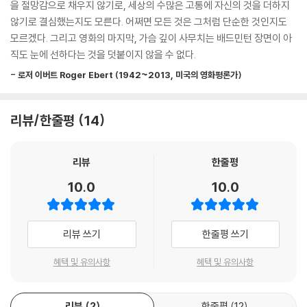
야 하는 하나의 질문 같다고나 할까.
을 절망감으로 채우지 않기로, 세상의 수많은 고통에 자신의 것을 더하지
‘시’의 감동과 여운을 간직하는
않기로 결심했는지도 모른다. 어쩌면 모든 것은 그처럼 단순한 것인지도
--- 「클로드 무샤르_인터뷰 “대담한 고요”」 중에서
가장 완벽하고 아름다운 방법!
모르겠다. 그리고 영화의 마지막, 가슴 깊이 사무치는 배드민턴 장면이 아
직도 눈에 선하다는 것을 덧붙이지 않을 수 없다.
‘한국 영화에 내려진 축복’, ‘리얼리즘의 대가’, 거장 이창동 감독의 영화
- 로저 이버트 Roger Ebert (1942~2013, 미국의 영화평론가)
‘시’(2010)가 개봉 10년 만에 원작 시나리오를 담은 단행본으로 다시 태어
났다. 개봉 당시 배우 윤정희가 16년 만에 스크린으로 복귀해 화제가 되기
도 했던 영화 ‘시’는 “이창동의 작품 중 가장 조용하지만 주제적으로 가장
리뷰/한줄평
14
완결된 영화”, “서사적 완결성과 완성도가 뛰어난 작품”이라는 평가를 받
으며 제63회 칸 국제영화제 각본상을 수상하는 영예를 안았다. 그와 동시
리뷰
한줄평
에 국내외 유수의 영화제에서 최우수작품상, 감독상, 각본상, 여우주연상
을 다수 수상하며 2010년대 최고의 한국 영화로 손꼽히는 작품이다.
10.0
10.0
《시 각본집》은 이창동 감독이 직접 쓰고 연출한 영화 중 처음으로 출간되
는 원작 각본집이기에 그 의미가 더욱 크다. 이 책에는 세계적으로 인정받
는 영화감독이자 뛰어난 시나리오 작가 이창동의 진면목을 다시금 확인할
리뷰 쓰기
한줄평 쓰기
수 있는 ‘오리지널 시나리오’를 포함해 작가가 직접 쓴 서문, 그리고 다채롭
고 풍성한 볼거리와 읽을거리가 함께 수록되어 있다.
혜택 및 유의사항
혜택 및 유의사항
우선, 시인 박준과 문학평론가 신형철의 아름다우면서도 영화의 본질을 꿰
뚫는 글들, 영화평론가 이동진과 이창동 감독이 다섯 시간에 걸쳐 나눈 심
리뷰
2
한줄평
12