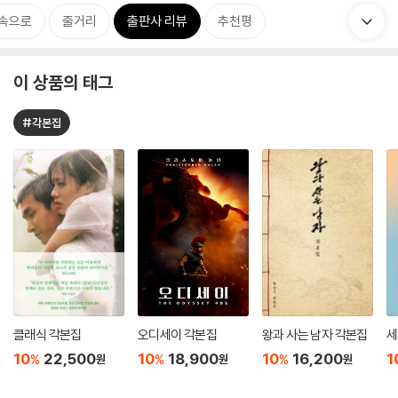
 속으로
줄거리
출판사 리뷰
추천평
이 상품의 태그
#각본집
클래식 각본집
오디세이 각본집
왕과 사는 남자 각본집
세
10
22,500
10
18,900
10
16,200
1
%
%
%
원
원
원