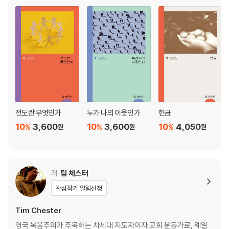
e for Contemporary
전도란 무엇인가
누가 나의 이웃인가
헌금
10
3,600
10
3,600
10
4,050
%
%
%
원
원
원
저
팀 체스터
관심작가 알림신청
Tim Chester
영국 복음주의가 주목하는 차세대 지도자이자 교회 운동가로, 웨일