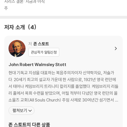
시리즈 결론: 지금과 아직
주
저자 소개
4
저
존 스토트
관심작가 알림신청
John Robert Walmsley Stott
현대 기독교 지성을 대표하는 복음주의자이자 신약학자요, 저술가
다. 20세기 최고의 설교자 가운데 한 사람으로, 1921년 영국 런던에
서 태어나 케임브리지 트리니티 칼리지를 졸업했다. 케임브리지 리들
리 홀에서 목회 수련을 받았으며, 어릴 적부터 다녔던 영국 런던의 올
소울즈 교회(All Souls Church) 주임 사제로 30여년간 섬기면서 강
력하고 혁신적인 목회 사역을 수행했다. 영국을 비롯한 범세계적인
펼쳐보기
복음주의권 지도자로서 로잔 언약(1974)을 입안했고, 그 후로도 로
잔 운동에 적극 몸담았다. 런던현대기독교연구소(London Institut
존 스토트
의 다른 상품