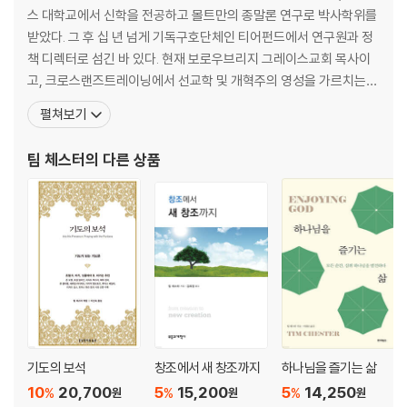
스 대학교에서 신학을 전공하고 몰트만의 종말론 연구로 박사학위를
받았다. 그 후 십 년 넘게 기독구호단체인 티어펀드에서 연구원과 정
책 디렉터로 섬긴 바 있다. 현재 보로우브리지 그레이스교회 목사이
고, 크로스랜즈트레이닝에서 선교학 및 개혁주의 영성을 가르치는
부교수로 있다. 또한 영국 셰필드에 교회 개척 단체인 크라우디드 하
펼쳐보기
우스를 공동 설립하여 활발하게 활동하고 있으며, 매년 교회, 선교,
공동체를 주제로 많은 강연을 하고 있다. 블로그(timchester.word
팀 체스터
의 다른 상품
press.com)를 통해 사람들과 소통하기를 좋아
기도의 보석
창조에서 새 창조까지
하나님을 즐기는 삶
10
20,700
5
15,200
5
14,250
%
%
%
원
원
원