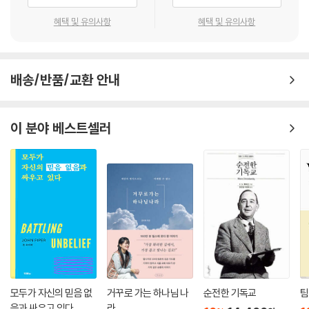
그분을 밀어내려고 해서는 안 된다. 우리의 소명, 즉 하나님의 부르심에는
제로 주의 깊게 개정된 것은 감격스러운 일이다. 이 책을 읽을 때, 우리가
이런 것들이 포함되어 있다는 것을 기억해야 한다. 이런 것들 안에서 우리
혜택 및 유의사항
혜택 및 유의사항
잘 들을 수 있기를!
는 하나님을 섬기고 그분께 영광을 돌리는 것이다.
- 마크 메이넬 (랭엄 파트너십 랭엄 설교사역 유럽 및 카리브해 지역 책임자, Cross
---「3 인도, 소명, 사역」중에서
-Examined, When Darkness Seems My Closest Friend 저자)
배송/반품/교환 안내
셋째, 사랑은 행동을 낳는다. 사랑이 성령의 첫 번째 열매이고 희락과 화평
존 스토트의 글을 읽으면 언제나 마음이 산뜻해지고, 깨달음과 도전을 얻
이 그 뒤를 좇는다면, 그다음에는 “오래 참음과 자비와 양선”이 나오기 때
는다. 그의 가장 중요한 저술 중 하나를 계속 접할 수 있으리라는 것이 정말
문이다. 사랑은 성애(性愛)이기는커녕 단순한 낭만도 아니다. 그것은 심
이 분야 베스트셀러
기쁘며, 앞으로도 수십 년은 더 그러기를 바란다. 스토트가 하나님의 말씀
지어 순수한 감상이나 감정도 아니다. 추상적으로 들리지만 그것은 적극적
에 신실한 동시에, 하나님의 일하심이라는 드라마가 상연되는 그분의 세상
인 태도와 구체적인 행동, 즉 ‘오래 참음’ ‘자비’ ‘양선’으로 이끈다. 그리고
곧 세속화된 서구 사회에 적실하고자 분투하는 방식은 우리에게 모범이 된
러시아 소설가 표도르 도스토옙스키(Fyodor Dostoyevsky)가 썼다고
다. 특히 우리가 처한 다양한 상황 속에서 교회를 섬기도록 안수받은 사람
생각되는 말처럼, “행동하는 사랑은 꿈꾸는 사랑보다 훨씬 더 굉장한 것이
들에게는 더욱 그렇다. 저자와 동일하게, 하나님의 말씀과 하나님의 세상
다.” 사랑은 개인적인 대가를 얼마나 지불하든 언제나 다른 사람의 진정한
에 집중적으로 귀를 기울이며 하나님의 음성을 듣고 하나님께 순종하려는
행복을 추구하는 것이기 때문이다.
모든 이에게 『시대를 사는 그리스도인』 시리즈를 적극 추천한다.
---「4 성령의 첫 번째 열매」중에서
- 데이비드 색 니링기예 (The Church: God’s Pilgrim People 저자)
이 책을 결론 맺으면서 나는 균형 잡힌 성경적 기독교에 초점을 맞추고자
한다. 요즘은 어느 영역에서나 균형을 찾아보기 힘들다. 특히 그리스도를
어린아이가 수백 개의 퍼즐 조각 앞에서 기가 질린 모습을 상상해 보라. 도
모두가 자신의 믿음 없
거꾸로 가는 하나님 나
순전한 기독교
팀
따른다고 고백하는 우리 가운데서는 더욱 그렇다.??마귀에 대한 한 가지
저히 그 조각들을 맞출 수가 없다! 그런데 어느 친절한 아저씨가 와서 퍼즐
음과 싸우고 있다
라