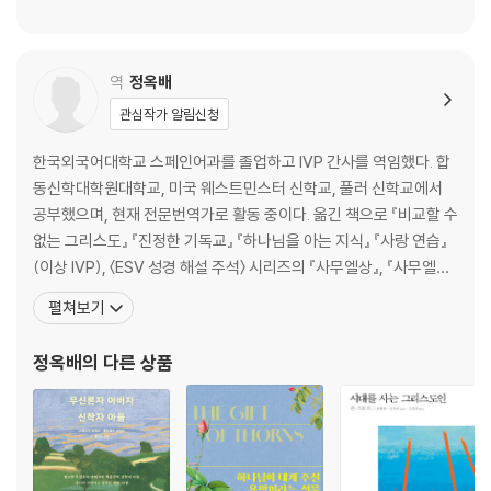
역
정옥배
관심작가 알림신청
한국외국어대학교 스페인어과를 졸업하고 IVP 간사를 역임했다. 합
동신학대학원대학교, 미국 웨스트민스터 신학교, 풀러 신학교에서
공부했으며, 현재 전문번역가로 활동 중이다. 옮긴 책으로 『비교할 수
없는 그리스도』 『진정한 기독교』 『하나님을 아는 지식』 『사랑 연습』
(이상 IVP), 〈ESV 성경 해설 주석〉 시리즈의 『사무엘상』, 『사무엘하』
및 공역한 『무디 성경 주석』(이상 국제제자훈련원), 『하나님을 아는
펼쳐보기
지식』, 『시대를 사는 그리스도인』 및 〈BST〉 시리즈의 『로마서』, 『신
명기』, 『에스겔』(이상 IVP ), 『NICNT 에베소서』, 〈BECNT〉 시리즈
정옥배
의 다른 상품
의 『유다서