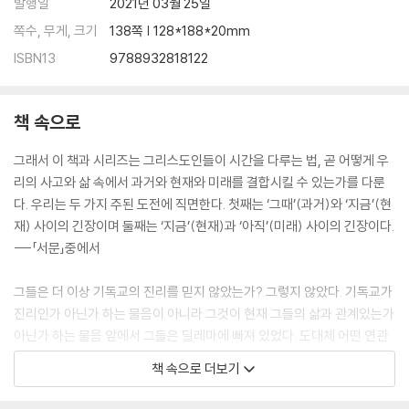
발행일
2021년 03월 25일
쪽수, 무게, 크기
138쪽 | 128*188*20mm
ISBN13
9788932818122
책 속으로
그래서 이 책과 시리즈는 그리스도인들이 시간을 다루는 법, 곧 어떻게 우
리의 사고와 삶 속에서 과거와 현재와 미래를 결합시킬 수 있는가를 다룬
다. 우리는 두 가지 주된 도전에 직면한다. 첫째는 ‘그때’(과거)와 ‘지금’(현
재) 사이의 긴장이며 둘째는 ‘지금’(현재)과 ‘아직’(미래) 사이의 긴장이다.
---「서문」중에서
그들은 더 이상 기독교의 진리를 믿지 않았는가? 그렇지 않았다. 기독교가
진리인가 아닌가 하는 물음이 아니라 그것이 현재 그들의 삶과 관계있는가
아닌가 하는 물음 앞에서 그들은 딜레마에 빠져 있었다. 도대체 어떤 연관
성이 있겠는가? 그들은 이어서 기독교는 오래전에 생겨난 팔레스타인의
책 속으로 더보기
원시 종교라고 말했다. 그렇다면 흥미진진한 현대 세계에 살고 있는 그들
에게 기독교가 도대체 무엇을 제시할 수 있다는 말인가?