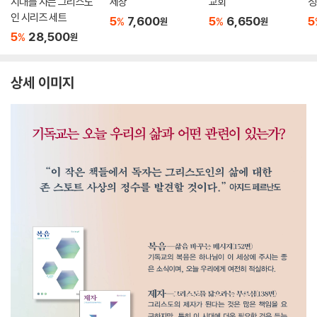
시대를 사는 그리스도
세상
교회
성
인 시리즈 세트
5
7,600
5
6,650
5
%
%
원
원
5
28,500
%
원
상세 이미지