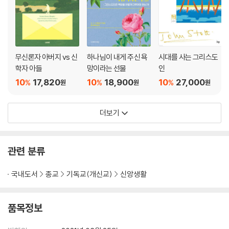
무신론자 아버지 vs 신
하나님이 내게 주신 욕
시대를 사는 그리스도
학자 아들
망이라는 선물
인
10
17,820
10
18,900
10
27,000
%
%
%
원
원
원
더보기
관련 분류
국내도서
종교
기독교(개신교)
신앙생활
품목정보