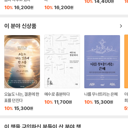
10
14,400
1
%
원
사실은 그가 광적이며 모든 상식과 중용과 균형의 원수라는 점이다. 그가
전체를 한 조각 한 조각 맞출 수 있도록 옆에서 도와준다고 생각해 보라. 존
10
16,200
10
16,200
%
%
원
원
좋아하는 소일거리 중 하나는 그리스도인들이 균형을 잃도록 하는 것이다.
스토트의 『시대를 사는 그리스도인』을 읽을 때 바로 그런 느낌이 든다. 우
그리스도를 부인하도록 우리를 꾈 수 없다면, 그 대신 마귀는 우리가 그리
리가 사는 세계는 고사하고, 우리가 읽는 성경조차 이해할 수 없다고 느끼
스도를 왜곡하도록 할 것이다. 그 결과, 한쪽으로 치우친 기독교가 널리 퍼
이 분야 신상품
는 사람들에게, 그는 곁에서 동행하면서 명확함과 통찰이라는 그의 어마어
졌다. 그래서 우리는 진리의 한 측면만 지나치게 강조하고 다른 측면은 충
마한 은사를 가지고 한 걸음 한 걸음 우리를 도와 성경의 렌즈를 통해 세상
분히 강조하지 않는다. 지금과 아직 사이의 긴장을 균형 있게 파악하는 것
을 이해한다는 것이 무슨 의미인지 밝혀내게 해 준다. 각 장 끝에 팀 체스터
은 기독교가 하나 되는 데, 특히 복음주의 신자들이 좀더 아름다운 조화를
의 질문들이 실린 것은 큰 축복이다. 그 질문들은 우리가 내딛는 한 걸음 한
이루는 데 매우 도움이 될 것이다.
걸음을 충분히 생각하고 내면화시키도록 도와준다.
---「시리즈 결론」중에서
- 리코 타이스 (런던 랭엄 플레이스 올 소울스 교회의 복음전도 담당 선임 사역자,『기
독교 탐사』 공동저자)
새로운 세대가 이제 이 풍성한 가르침의 유익을 누릴 수 있으리라는 것이
기쁘다. 처음 나왔을 때 나에게 많은 도움을 주었던 책이다. 존 스토트가 언
오늘도 나는, 결혼에 한
예수로 충분하다
나를 무너트리는 은혜
아
제나 그렇듯이, 이 책은 성경에 대한 신실한 해설, 세상에 대한 철저한 참
표를 던진다
회
10
11,700
10
15,300
%
%
원
원
여, 우리 삶을 위한 도전적 적용의 멋진 혼합이다.
10
15,300
5
%
원
- 본 로버츠 (옥스퍼드 세인트 에브스 교회 관할 사제, 『세상과 나를 위한 하나님의 디
자인』 저자)
이 책을 구입하신 분들이 산 분야 책