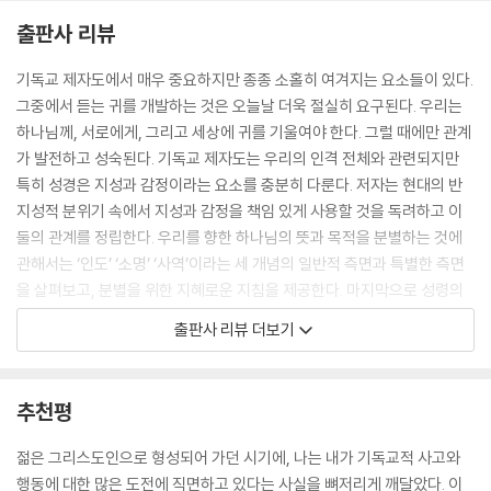
---「시리즈 서론」중에서
출판사 리뷰
우리는 ‘이중 귀 기울임’(double-listening)을 개발해야 한다. 그것은 두
기독교 제자도에서 매우 중요하지만 종종 소홀히 여겨지는 요소들이 있다.
음성, 곧 성경을 통해 말씀하시는 하나님의 음성과 주위 사람들의 음성을
그중에서 듣는 귀를 개발하는 것은 오늘날 더욱 절실히 요구된다. 우리는
동시에 듣는 능력이다. 이 두 음성은 종종 서로 모순되지만, 우리는 둘 모두
하나님께, 서로에게, 그리고 세상에 귀를 기울여야 한다. 그럴 때에만 관계
를 듣고 이 둘이 서로 어떻게 관련되는지 발견해야 한다. 이중 귀 기울임은
가 발전하고 성숙된다. 기독교 제자도는 우리의 인격 전체와 관련되지만
그리스도인의 제자도와 기독교 선교에서 필수 불가결하다. ‘현대를 사는
특히 성경은 지성과 감정이라는 요소를 충분히 다룬다. 저자는 현대의 반
그리스도인’이 되는 것은 이런 이중 귀 기울임을 훈련함으로써만 가능하
지성적 분위기 속에서 지성과 감정을 책임 있게 사용할 것을 독려하고 이
다. 참되고도 새로운 좋은 소식을 전파하면서 하나님의 말씀을 세상에 적
둘의 관계를 정립한다. 우리를 향한 하나님의 뜻과 목적을 분별하는 것에
용하는 법을 배울 때, 우리는 ‘역사적’이라는 말과 ‘현대적’이라는 말을 결
관해서는 ‘인도’ ‘소명’ ‘사역’이라는 세 개념의 일반적 측면과 특별한 측면
합시킨다.
을 살펴보고, 분별을 위한 지혜로운 지침을 제공한다. 마지막으로 성령의
---「시리즈 서론」중에서
첫 번째 열매인 사랑을 숙고하면서 성령의 열매가 그리스도를 닮는 것이라
출판사 리뷰 더보기
면, 그리스도를 닮는 것은 모든 백성 개개인을 향한 하나님의 목적이라고
누군가에게 귀 기울이지 않는 것은 그를 무시한다는 뚜렷한 표시다. 만일
단언한다.
우리가 누군가에게 귀 기울이기를 거부한다면 우리는 그를 귀 기울일 만한
추천평
가치가 없는 사람으로 여긴다고 말하는 셈이다. 하지만 귀 기울일 가치가
‘시대를 산다’(contemporary)는 것은 현재 속에서 산다는 뜻이다. 그러
없는 자라는 측면에서 우리가 귀 기울이기를 거부해야 하는 유일한 존재가
나 존 스토트의 『시대를 사는 그리스도인』은 출간된 지 사반세기 이상 지
젊은 그리스도인으로 형성되어 가던 시기에, 나는 내가 기독교적 사고와
있다. 바로 마귀와 그의 추종자들이다. 분별력과 판단력을 가지고 귀 기울
난 이후의 독자들에게는 더 이상 시대를 사는 것처럼 보이지 않을 수도 있
행동에 대한 많은 도전에 직면하고 있다는 사실을 뼈저리게 깨달았다. 이
이며, 누구의 말을 들을지 주의 깊게 선택하는 것이 지혜의 본질이다. 그렇