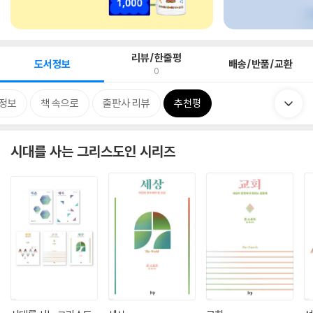
리뷰/한줄평
도서정보
배송/반품/교환
0
정보
책 속으로
출판사 리뷰
추천평
시대를 사는 그리스도인 시리즈