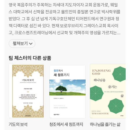
영국 복음주의가 주목하는 차세대 지도자이자 교회 운동가로, 웨일
스 대학교에서 신학을 전공하고 몰트만의 종말론 연구로 박사학위를
받았다. 그 후 십 년 넘게 기독구호단체인 티어펀드에서 연구원과 정
책 디렉터로 섬긴 바 있다. 현재 보로우브리지 그레이스교회 목사이
고, 크로스랜즈트레이닝에서 선교학 및 개혁주의 영성을 가르치는
부교수로 있다. 또한 영국 셰필드에 교회 개척 단체인 크라우디드 하
펼쳐보기
우스를 공동 설립하여 활발하게 활동하고 있으며, 매년 교회, 선교,
공동체를 주제로 많은 강연을 하고 있다. 블로그(timchester.word
팀 체스터
의 다른 상품
press.com)를 통해 사람들과 소통하기를 좋아
기도의 보석
창조에서 새 창조까지
하나님을 즐기는 삶