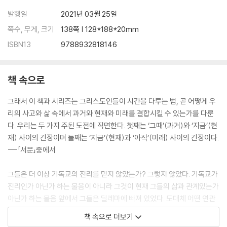
발행일
2021년 03월 25일
쪽수, 무게, 크기
138쪽 | 128*188*20mm
ISBN13
9788932818146
책 속으로
그래서 이 책과 시리즈는 그리스도인들이 시간을 다루는 법, 곧 어떻게 우
리의 사고와 삶 속에서 과거와 현재와 미래를 결합시킬 수 있는가를 다룬
다. 우리는 두 가지 주된 도전에 직면한다. 첫째는 ‘그때’(과거)와 ‘지금’(현
재) 사이의 긴장이며 둘째는 ‘지금’(현재)과 ‘아직’(미래) 사이의 긴장이다.
---「서문」중에서
그들은 더 이상 기독교의 진리를 믿지 않았는가? 그렇지 않았다. 기독교가
진리인가 아닌가 하는 물음이 아니라 그것이 현재 그들의 삶과 관계있는가
아닌가 하는 물음 앞에서 그들은 딜레마에 빠져 있었다. 도대체 어떤 연관
성이 있겠는가? 그들은 이어서 기독교는 오래전에 생겨난 팔레스타인의
책 속으로 더보기
원시 종교라고 말했다. 그렇다면 흥미진진한 현대 세계에 살고 있는 그들