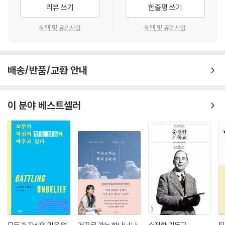
어떤 교회들은 진리(교리적 정통성)에 몰두하는데, 때로 그 과정에서 무미
사는 그리스도인』이 새로운 세대의 독자들을 위해 시리즈라는 새로운 체
리뷰 쓰기
한줄평 쓰기
건조하고 가혹하며 사랑이 없게 되어, 진리가 거룩함으로 아름답게 장식되
제로 주의 깊게 개정된 것은 감격스러운 일이다. 이 책을 읽을 때, 우리가
어야 한다는 것을 잊어버린다.
혜택 및 유의사항
혜택 및 유의사항
잘 들을 수 있기를!
---「3 교회 갱신의 차원들」중에서
- 마크 메이넬 (랭엄 파트너십 랭엄 설교사역 유럽 및 카리브해 지역 책임자, Cross
-Examined, When Darkness Seems My Closest Friend 저자)
오늘날 서구의 맥 빠진 교회에서든 많은 개발도상국들의 활기찬 교회에서
배송/반품/교환 안내
든, 강대상에서 신실하고 체계적으로 성경을 강해하는 일보다 더 필요한
존 스토트의 글을 읽으면 언제나 마음이 산뜻해지고, 깨달음과 도전을 얻
것은 없다. 예수님은 베드로에게 “네가 나를 사랑하느냐?”라고 물으셨다.
는다. 그의 가장 중요한 저술 중 하나를 계속 접할 수 있으리라는 것이 정말
그러고는 “내 양을 먹이라”고 말씀하셨다. 너무나 많은 회중이 하나님의
이 분야 베스트셀러
기쁘며, 앞으로도 수십 년은 더 그러기를 바란다. 스토트가 하나님의 말씀
말씀이라는 “단단한 음식”이 부족해 굶주리고 있다. 우리 목회 사역의 궁
에 신실한 동시에, 하나님의 일하심이라는 드라마가 상연되는 그분의 세상
극적 목표는 “각 사람을 그리스도 안에서 완전한 자로 세우는” 것이며 또
곧 세속화된 서구 사회에 적실하고자 분투하는 방식은 우리에게 모범이 된
한 “성도를 온전하게 하여 봉사의 일을 하게 하는” 것이다. 우리의 가르치
다. 특히 우리가 처한 다양한 상황 속에서 교회를 섬기도록 안수받은 사람
는 사역을 통해 하나님의 백성을 성숙함과 사역으로 이끄는 것보다 더 고
들에게는 더욱 그렇다. 저자와 동일하게, 하나님의 말씀과 하나님의 세상
상한 야망은 생각하기 어려울 것이다.
에 집중적으로 귀를 기울이며 하나님의 음성을 듣고 하나님께 순종하려는
---「4 교회의 목회자」중에서
모든 이에게 『시대를 사는 그리스도인』 시리즈를 적극 추천한다.
- 데이비드 색 니링기예 (The Church: God’s Pilgrim People 저자)
이 책을 결론 맺으면서 나는 균형 잡힌 성경적 기독교에 초점을 맞추고자
한다. 요즘은 어느 영역에서나 균형을 찾아보기 힘들다. 특히 그리스도를
따른다고 고백하는 우리 가운데서는 더욱 그렇다. 마귀에 대한 한 가지 사
어린아이가 수백 개의 퍼즐 조각 앞에서 기가 질린 모습을 상상해 보라. 도