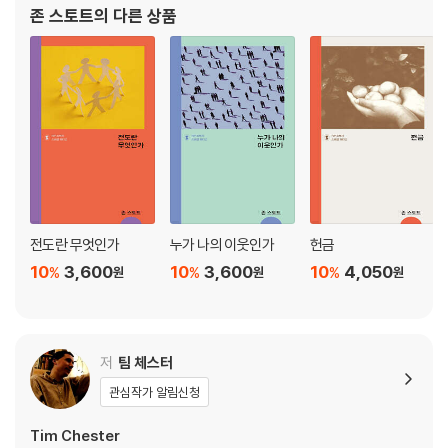
잔 운동에 적극 몸담았다. 런던현대기독교연구소(London Institut
존 스토트
의 다른 상품
e for Contemporary
전도란 무엇인가
누가 나의 이웃인가
헌금
10
3,600
10
3,600
10
4,050
%
%
%
원
원
원
저
팀 체스터
관심작가 알림신청
Tim Chester