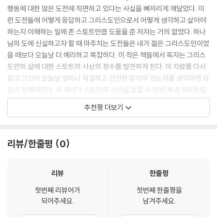
가지로 오늘날에도 전적으로 적실하다. 문제는 어떻게 새 세대의 독자들이
행동에 대한 많은 도전에 직면하고 있다는 사실을 뼈저리게 깨달았다. 이
것이다. 그래서 사람들은 도처에서 사랑을 찾고 있다.
이 중대한 저술에 접근하기 쉽도록 만들 것인가였다. 이 시리즈는 기존 책
런 도전들에 어떻게 응답하고 그리스도인으로서 어떻게 생각하고 살아야
---「1 교회에 대한 세상의 도전」중에서
을 다섯 가지 주요 주제에 기초하여 여러 권의 작은 책들로 나누고, 21세기
하는지 이해하는 일에 존 스토트만큼 도움을 준 저자는 거의 없었다. 하나
독자가 공감할 수 있는 최신 단어들로 개정하면서도 원본에 있는 저자의
님의 도에 신실하고자 할 때 마주치는 도전들은 내가 젊은 그리스도인이었
오랜 교회사에서 교회가 거룩한 세속성이라는 하나님이 주신 이중 정체성
사고 흐름과 문체를 유지하기 위해 매우 주의를 기울였다. 그리고 반성과
을 때보다 오늘날 더 예리하고 복잡하다. 이 작은 책들에서 독자는 그리스
을 제대로 보존한 적은 거의 없다. 대신, 양극단 사이를 왔다 갔다 하는 경
응답을 돕기 위해 각 장 끝에 현재 기독교 베스트셀러 저자 팀 체스터가 만
도인의 삶에 대한 스토트의 사상의 정수를 발견하게 된다. 이 자료를 다시
향이 있었다. 때로 자신의 거룩함을 지나치게 강조한 나머지, 교회는 세상
든 질문들을 덧붙였다.
읽고 그것이 오늘날 얼마나 적절하고 건전한 유익이 있는지를 생각하면 마
에서 한발 물러서서 자신의 사명을 매우 소홀히 했다. 때로는 자신의 세속
음이 상쾌해진다. 새 세대가 스토트의 사상을 접할 수 있게 해 준 IVP와 팀
성을 지나치게 강조한 나머지, 세상에 순응하면서 세상의 견해와 가치관에
이 시리즈는 시대를 사는 그리스도인들이 시간을 다루는 법, 곧 어떻게 우
체스터에게 감사한다.
동화되어 자신의 거룩함을 너무나 소홀히 했다. 하지만 교회는 선교를 감
추천평 더보기
리의 사고와 삶 속에서 과거와 현재와 미래를 결합시킬 수 있는지를 다루
당하기 위해 두 가지 부르심 모두에 신실하게 반응해야 하고, 정체성의 양
- 아지드 페르난도 (스리랑카 Youth for Christ 교육 책임자)
며, 그에 덧붙여 그리스도인들이 더 적게 말하고 더 많이 들어야 할 필요성
측면을 신실하게 보존해야 한다.
을 강조한다. 저자는 우리가 이중 귀 기울임의 능력을 개발함으로써 말씀
---「2 지역 교회를 통한 복음 전도」중에서
과학기술의 발달로 이전 어느 때보다 더 많은 음성이 우리의 주의를 끌기
리뷰/한줄평
0
에 대한 불성실함과 현대 세계에서의 부적실성을 피하고 오늘날 하나님의
위해 소란스럽게 외쳐 댄다. 하지만 동시에 사람들이 주의 깊게 경청하는
세상에 하나님의 말씀을 효과적으로 전할 것을 도전한다.
현대 교회의 비극 가운데 하나는 이런 그리스도의 총체적인 비전을 세분화
능력은 이전 어느 때보다 저하된 듯하다. 존 스토트의 강연과 저술은 특히
리뷰
한줄평
해서 그분의 관심사 중 이것 혹은 저것을 택하고 다른 것들은 제외시켜 버
두 가지 면에서 유명하다. 스토트는 하나님을 위해 신실하게 살기 위해 하
리는 것이다.…20세기의 교회들이 주로 몰두해 온 일은 구조적 연합을 추
나님께 주의 깊게 귀 기울이는 법을 가르쳤다. 그리고 스토트는 하나님의
첫번째 리뷰어가
첫번째 한줄평을
구하는 것이었다. 그러나 그들은 종종 진정한 연합을 이루어 주는, 그리고
목적들을 명료하게 전달하기 위해 세상에 민감하게 귀 기울이는 법에 대한
되어주세요.
남겨주세요.
그 연합을 자라게 하는 수단인 진리와 생명은 그만큼 추구하지 않았다. 또
모범이 되었다. 스토트는 우리에게 듣는 법을 가르쳤다. 이 때문에 『시대를