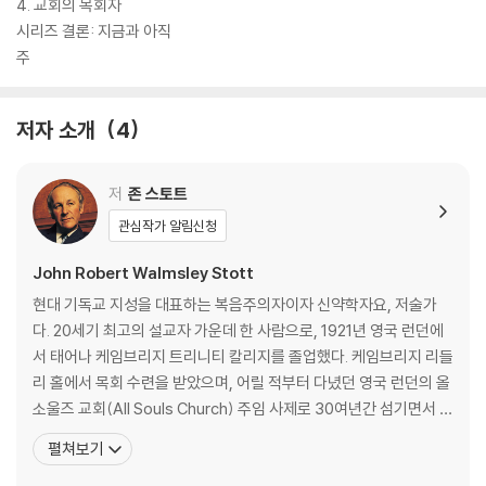
4. 교회의 목회자
시리즈 결론: 지금과 아직
주
저자 소개
4
저
존 스토트
관심작가 알림신청
John Robert Walmsley Stott
현대 기독교 지성을 대표하는 복음주의자이자 신약학자요, 저술가
다. 20세기 최고의 설교자 가운데 한 사람으로, 1921년 영국 런던에
서 태어나 케임브리지 트리니티 칼리지를 졸업했다. 케임브리지 리들
리 홀에서 목회 수련을 받았으며, 어릴 적부터 다녔던 영국 런던의 올
소울즈 교회(All Souls Church) 주임 사제로 30여년간 섬기면서 강
력하고 혁신적인 목회 사역을 수행했다. 영국을 비롯한 범세계적인
펼쳐보기
복음주의권 지도자로서 로잔 언약(1974)을 입안했고, 그 후로도 로