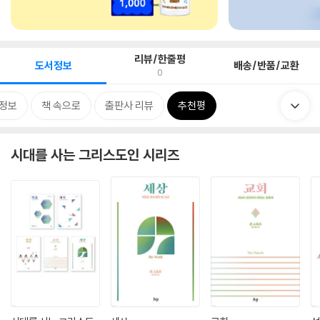
리뷰/한줄평
도서정보
배송/반품/교환
0
정보
책 속으로
출판사 리뷰
추천평
시대를 사는 그리스도인 시리즈