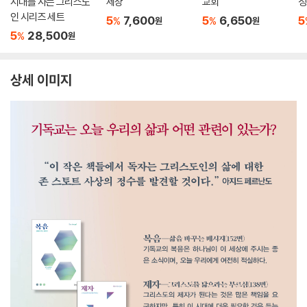
시대를 사는 그리스도
세상
교회
성
인 시리즈 세트
5
7,600
5
6,650
5
%
%
원
원
5
28,500
%
원
상세 이미지