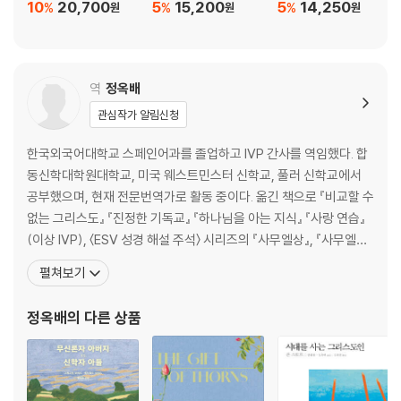
10
20,700
5
15,200
5
14,250
%
%
%
원
원
원
역
정옥배
관심작가 알림신청
한국외국어대학교 스페인어과를 졸업하고 IVP 간사를 역임했다. 합
동신학대학원대학교, 미국 웨스트민스터 신학교, 풀러 신학교에서
공부했으며, 현재 전문번역가로 활동 중이다. 옮긴 책으로 『비교할 수
없는 그리스도』 『진정한 기독교』 『하나님을 아는 지식』 『사랑 연습』
(이상 IVP), 〈ESV 성경 해설 주석〉 시리즈의 『사무엘상』, 『사무엘하』
및 공역한 『무디 성경 주석』(이상 국제제자훈련원), 『하나님을 아는
펼쳐보기
지식』, 『시대를 사는 그리스도인』 및 〈BST〉 시리즈의 『로마서』, 『신
명기』, 『에스겔』(이상 IVP ), 『NICNT 에베소서』, 〈BECNT〉 시리즈
정옥배
의 다른 상품
의 『유다서