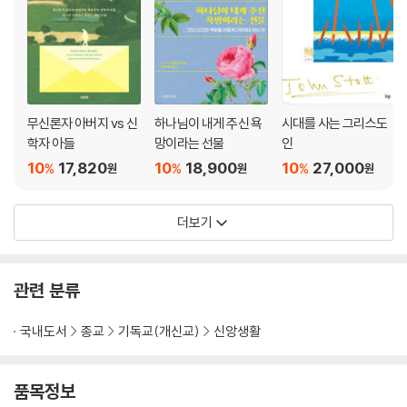
무신론자 아버지 vs 신
하나님이 내게 주신 욕
시대를 사는 그리스도
학자 아들
망이라는 선물
인
10
17,820
10
18,900
10
27,000
%
%
%
원
원
원
더보기
관련 분류
국내도서
종교
기독교(개신교)
신앙생활
품목정보