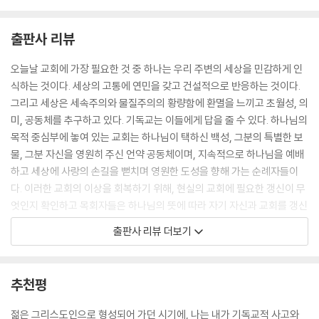
에게 기독교가 도대체 무엇을 제시할 수 있다는 말인가?
---「시리즈 서론」중에서
출판사 리뷰
우리는 ‘이중 귀 기울임’(double-listening)을 개발해야 한다. 그것은 두
오늘날 교회에 가장 필요한 것 중 하나는 우리 주변의 세상을 민감하게 인
음성, 곧 성경을 통해 말씀하시는 하나님의 음성과 주위 사람들의 음성을
식하는 것이다. 세상의 고통에 연민을 갖고 건설적으로 반응하는 것이다.
동시에 듣는 능력이다. 이 두 음성은 종종 서로 모순되지만, 우리는 둘 모두
그리고 세상은 세속주의와 물질주의의 황량함에 환멸을 느끼고 초월성, 의
를 듣고 이 둘이 서로 어떻게 관련되는지 발견해야 한다. 이중 귀 기울임은
미, 공동체를 추구하고 있다. 기독교는 이들에게 답을 줄 수 있다. 하나님의
그리스도인의 제자도와 기독교 선교에서 필수 불가결하다. ‘현대를 사는
목적 중심부에 놓여 있는 교회는 하나님이 택하신 백성, 그분의 특별한 보
그리스도인’이 되는 것은 이런 이중 귀 기울임을 훈련함으로써만 가능하
물, 그분 자신을 영원히 주신 언약 공동체이며, 지속적으로 하나님을 예배
다. 참되고도 새로운 좋은 소식을 전파하면서 하나님의 말씀을 세상에 적
하고 세상에 사랑의 손길을 뻗치며 영원한 도성을 향해 가는 순례자들이
용하는 법을 배울 때, 우리는 ‘역사적’이라는 말과 ‘현대적’이라는 말을 결
다. 이러한 교회의 이상을 회복하기 위해, 현실의 교회에 필요한 갱신이 무
합시킨다.
엇인지 확인하고 목회자들은 하나님의 뜻에 따라 자기 자신과 교회를 갱신
---「시리즈 서론」중에서
해 나가야 한다.
출판사 리뷰 더보기
초월성과 의미를 파괴하는 현대 기술주의 사회는 공동체도 파괴한다. 우리
‘시대를 산다’(contemporary)는 것은 현재 속에서 산다는 뜻이다. 그러
는 사회가 붕괴되는 시대에 살고 있다. 사람들은 서로 관계 맺는 게 점점 더
나 존 스토트의 『시대를 사는 그리스도인』은 출간된 지 사반세기 이상 지
추천평
어렵다는 것을 발견한다. 그렇지만 우리는 쉽게 찾을 수 없는 바로 그것―
난 이후의 독자들에게는 더 이상 시대를 사는 것처럼 보이지 않을 수도 있
사랑 없는 세계에서의 사랑―을 계속해서 추구한다.…우리는 사랑이 우리
다. 하지만 이 책에서 존 스토트가 다루는 쟁점들은 처음 쓰였을 때와 마찬
젊은 그리스도인으로 형성되어 가던 시기에, 나는 내가 기독교적 사고와
의 인간됨에 필수 불가결하다는 것을 본능적으로 안다. 사랑은 삶의 모든