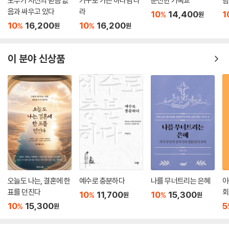
모두가 자신의 믿음 없
거꾸로 가는 하나님 나
순전한 기독교
팀
실은 그가 광적이며 모든 상식과 중용과 균형의 원수라는 점이다. 그가 좋
저히 그 조각들을 맞출 수가 없다! 그런데 어느 친절한 아저씨가 와서 퍼즐
음과 싸우고 있다
라
10
14,400
1
%
원
아하는 소일거리 중 하나는 그리스도인들이 균형을 잃도록 하는 것이다.
전체를 한 조각 한 조각 맞출 수 있도록 옆에서 도와준다고 생각해 보라. 존
10
16,200
10
16,200
%
%
원
원
그리스도를 부인하도록 우리를 꾈 수 없다면, 그 대신 마귀는 우리가 그리
스토트의 『시대를 사는 그리스도인』을 읽을 때 바로 그런 느낌이 든다. 우
스도를 왜곡하도록 할 것이다. 그 결과, 한쪽으로 치우친 기독교가 널리 퍼
리가 사는 세계는 고사하고, 우리가 읽는 성경조차 이해할 수 없다고 느끼
졌다. 그래서 우리는 진리의 한 측면만 지나치게 강조하고 다른 측면은 충
이 분야 신상품
는 사람들에게, 그는 곁에서 동행하면서 명확함과 통찰이라는 그의 어마어
분히 강조하지 않는다. 지금과 아직 사이의 긴장을 균형 있게 파악하는 것
마한 은사를 가지고 한 걸음 한 걸음 우리를 도와 성경의 렌즈를 통해 세상
은 기독교가 하나 되는 데, 특히 복음주의 신자들이 좀더 아름다운 조화를
을 이해한다는 것이 무슨 의미인지 밝혀내게 해 준다. 각 장 끝에 팀 체스터
이루는 데 매우 도움이 될 것이다.
의 질문들이 실린 것은 큰 축복이다. 그 질문들은 우리가 내딛는 한 걸음 한
걸음을 충분히 생각하고 내면화시키도록 도와준다.
---「시리즈 결론」중에
- 리코 타이스 (런던 랭엄 플레이스 올 소울스 교회의 복음전도 담당 선임 사역자,『기
독교 탐사』 공동저자)
새로운 세대가 이제 이 풍성한 가르침의 유익을 누릴 수 있으리라는 것이
기쁘다. 처음 나왔을 때 나에게 많은 도움을 주었던 책이다. 존 스토트가 언
오늘도 나는, 결혼에 한
예수로 충분하다
나를 무너트리는 은혜
아
제나 그렇듯이, 이 책은 성경에 대한 신실한 해설, 세상에 대한 철저한 참
표를 던진다
회
10
11,700
10
15,300
%
%
원
원
여, 우리 삶을 위한 도전적 적용의 멋진 혼합이다.
10
15,300
5
%
원
- 본 로버츠 (옥스퍼드 세인트 에브스 교회 관할 사제, 『세상과 나를 위한 하나님의 디
자인』 저자)