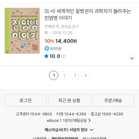
세계적인 질병관리 과학자가 들려주는
[도서]
전염병 이야기
전혜영
역
권오길
감수
톡
2016.12.25.
10
14,400
%
원
800원
10.0
(
2
)
1
2
3
4
로그인
최근 본 상품
주문/배송
고객센터 1544-3800
티켓 1544-6399
중고샵 1566-4295
eBook 1:1문의/채팅상담
예스이십사(주) 사업자 정보
이용약관
개인정보처리방침
청소년보호정책