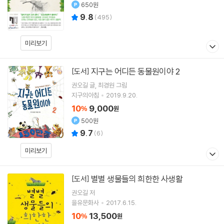
650원
9.8
(
495
)
미리보기
지구는 어디든 동물원이야 2
[도서]
권오길
글
최경원
그림
지구의아침
2019.9.20.
10
9,000
%
원
500원
9.7
(
6
)
미리보기
별별 생물들의 희한한 사생활
[도서]
권오길
저
을유문화사
2017.6.15.
10
13,500
%
원