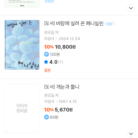
개정판
바람에 실려 온 페니실린
[도서]
[
]
양장
권오길
저
지성사
2004.12.24.
10
10,800
%
원
120원
4.0
(
1
)
절판
개눈과 틀니
[도서]
권오길
저
지성사
1997.4.15.
10
5,670
%
원
60원