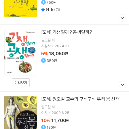
750원
9.5
(
76
)
기생일까? 공생일까?
[도서]
권오길
저
지성사
2024.3.8.
5
18,050
%
원
380원
미리보기
권오길 교수의 구석구석 우리 몸 산책
[도서]
권오길
저
이치
2009.6.25.
10
11,700
%
원
130원