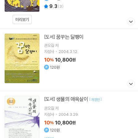
9.3
(
3
)
미리보기
꿈꾸는 달팽이
[도서]
권오길
저
지성사
2004.3.12.
10
10,800
%
원
120원
생물의 애옥살이
[도서]
[
]
개정판
권오길
저
지성사
2004.3.29.
10
10,800
%
원
120원