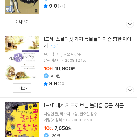
9.0
(
21
)
미리보기
스물다섯 가지 동물들의 가슴 찡한 이야
[도서]
기
[
]
양장
유근택
그림
권오길
감수
살림어린이
2008.12.15.
10
10,800
%
원
600원
9.9
(
20
)
미리보기
세계 지도로 보는 놀라운 동물, 식물
[도서]
이향안
글
박수지
그림
권오길
감수
계림(계림북스)
2008.12.20.
10
7,650
%
원
420원