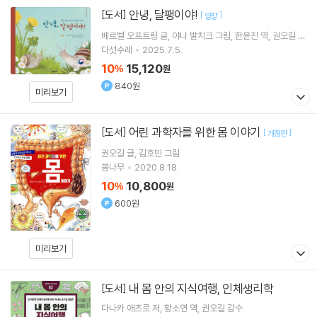
안녕, 달팽이야!
[도서]
[
]
양장
베르벨 오프트링
글
야나 발치크
그림
한윤진
역
권오길
감
수
다섯수레
2025.7.5.
10
15,120
%
원
840원
미리보기
어린 과학자를 위한 몸 이야기
[도서]
[
]
개정판
권오길
글
김호민
그림
봄나무
2020.8.18.
10
10,800
%
원
600원
미리보기
내 몸 안의 지식여행, 인체생리학
[도서]
다나카 애츠로
저
황소연
역
권오길
감수