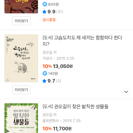
800원
9.9
(
21
)
일시품절
미리보기
고슴도치도 제 새끼는 함함하다 한다
[도서]
지?
권오길
저
지성사
2015.3.25.
10
13,050
%
원
140원
9.7
(
3
)
미리보기
권오길이 찾은 발칙한 생물들
[도서]
권오길
저
을유문화사
2015.7.25.
10
11,700
%
원