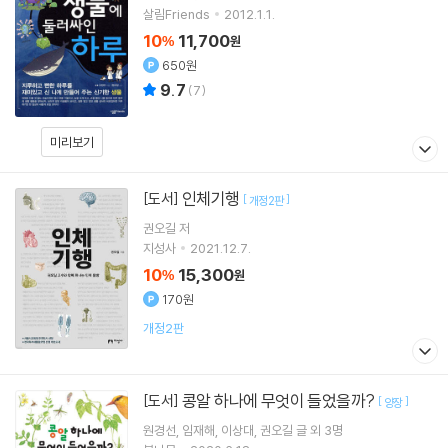
살림Friends
2012.1.1.
10
11,700
%
원
650원
9.7
(
7
)
미리보기
인체기행
[도서]
[
]
개정2판
권오길
저
지성사
2021.12.7.
10
15,300
%
원
170원
개정2판
콩알 하나에 무엇이 들었을까?
[도서]
[
]
양장
원경선
임재해
이상대
권오길
글 외 3명