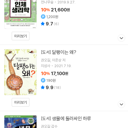
전나무숲
2019.9.27.
10
21,600
%
원
1,200원
9.7
(
6
)
미리보기
달팽이는 왜?
[도서]
권오길
이준상
저
지성사
2021.7.19.
10
17,100
%
원
190원
9.9
(
18
)
미리보기
생물에 둘러싸인 하루
[도서]
권오길
감수