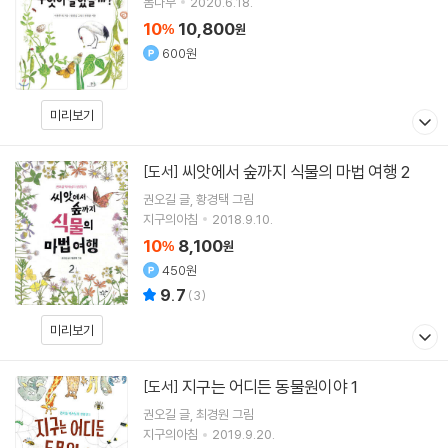
봄나무
2020.6.18.
10
10,800
%
원
600원
미리보기
씨앗에서 숲까지 식물의 마법 여행 2
[도서]
권오길
글
황경택
그림
지구의아침
2018.9.10.
10
8,100
%
원
450원
9.7
(
3
)
미리보기
지구는 어디든 동물원이야 1
[도서]
권오길
글
최경원
그림
지구의아침
2019.9.20.