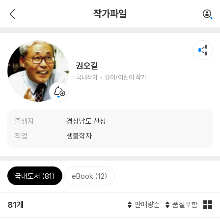
작가파일
권오길
국내작가
유아/어린이 작가
출생지
경상남도 산청
직업
생물학자
국내도서 (81)
eBook (12)
81개
판매량순
품절포함