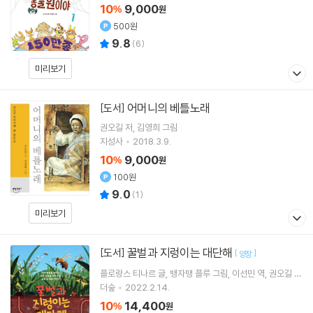
10
9,000
%
원
500원
9.8
(
6
)
미리보기
어머니의 베틀노래
[도서]
권오길
저
김영희
그림
지성사
2018.3.9.
10
9,000
%
원
100원
9.0
(
1
)
미리보기
꿀벌과 지렁이는 대단해
[도서]
[
]
양장
플로랑스 티나르
글
뱅자맹 플루
그림
이선민
역
권오길
감
수
더숲
2022.2.14.
10
14,400
%
원