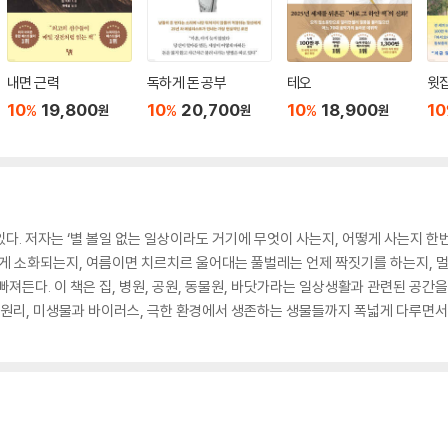
내면 근력
독하게 돈 공부
테오
윗집
10
19,800
10
20,700
10
18,900
10
%
%
%
원
원
원
있다. 저자는 ‘별 볼일 없는 일상이라도 거기에 무엇이 사는지, 어떻게 사는지 한
떻게 소화되는지, 여름이면 치르치르 울어대는 풀벌레는 언제 짝짓기를 하는지, 
져든다. 이 책은 집, 병원, 공원, 동물원, 바닷가라는 일상생활과 관련된 공간을
 원리, 미생물과 바이러스, 극한 환경에서 생존하는 생물들까지 폭넓게 다루면서