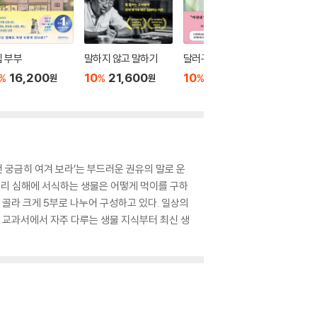
 부부
말하지 않고 말하기
달러구트 꿈 백화점 0
위버멘
16,200
10
21,600
10
16,020
10
1
%
%
%
%
원
원
원
번 궁금히 여겨 보라’는 부드러운 권유의 말로 운
멀리 심해에 서식하는 생물은 어떻게 먹이를 구하
 골라 크게 5부로 나누어 구성하고 있다. 일상의
 교과서에서 자주 다루는 생물 지식부터 최신 생