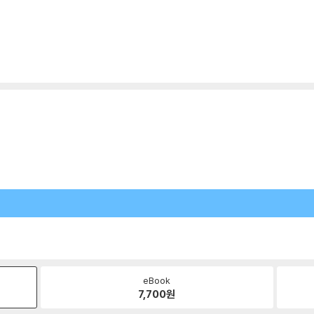
eBook
7,700
원