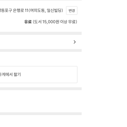
등포구 은행로 11(여의도동, 일신빌딩)
변경
유료
(도서 15,000원 이상 무료)
가게에서 팔기