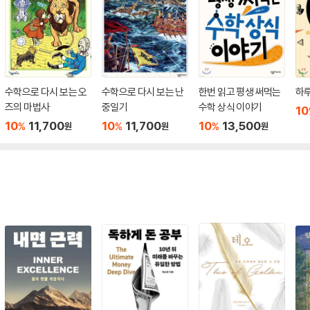
수학으로 다시 보는 오
수학으로 다시 보는 난
한번 읽고 평생 써먹는
하루
즈의 마법사
중일기
수학 상식 이야기
10
10
11,700
10
11,700
10
13,500
%
%
%
원
원
원