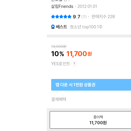
살림Friends
2012.01.01.
9.7
판매지수
228
7
베스트
청소년 top100 1주
13,000
원
10
11,700
YES포인트
앱 다운 시 1천원 상품권
결제혜택
종이책
11,700
원