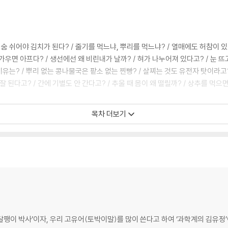
없이 숨 쉬어야 김치가 된다? / 줄기를 먹느냐, 뿌리를 먹느냐? / 열매에도 허참이 
가우면 아프다? / 생선에선 왜 비린내가 날까? / 혀가 나누어져 있다고? / 눈 뜨
 이유는? / 뿌리 없는 콩나물국은 팥소 없는 찐빵? / 살찌는 것도 유전자 탓이라고
잘 된다고? / 간에 기별도 안 간다고? / 추울 때 몸이 왜 떨릴까? / 상추를 먹
목차 더보기
이 산다 / 기생충으로 다이어트를 한다고? / 네가 지난밤에 한 일을 모른다고? /
 같은 여자, 여자 같은 남자의 비밀은 호르몬 / 멘델도 몰랐던 AB형 / 세포도 자살
없는 방귀 냄새가 더 지독하다 / 아킬레스건이 치명적이라고? / 영구는 벽 없~다? / 
고? / 내 목소리가 이상하다? / 숨 쉬는 것도 내외한다? /하품을 하면 눈물이 
다? / 이무기의 정체는 수달이었다? / 호랑이를 잡으려면 호랑이 굴로 가라? 
팽이 박사’이자, 우리 고유어(토박이말)를 많이 쓴다고 하여 ‘과학계의 김유정