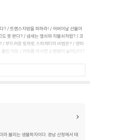
있다? / 트랜스지방을 피하라! / 어버이날 선물이
고도 못 본다? / 냄새는 열쇠와 자물쇠처럼? / 코
? / 부드러운 토마토 스파게티의 비법은? / 양파
으면 졸린 이유 / 커피를 마시면 소변량이 늘어난다?
 겨드랑이 냄새는 땀 냄새가 아니다? / 제리가 겁
한다 / 치질은 인류의 운명? / 여름 감기는 개도
내 몸에 발전소 있다? / 게놈? 지놈? 진? / 내
나는 이유 / 밥은 뇌가 먹는다? / 변성기는 남자
/ 판다는 초식성? 육식성? / 말하는 동물이 있다
’이라 불리는 생물학자이다. 경남 산청에서 태