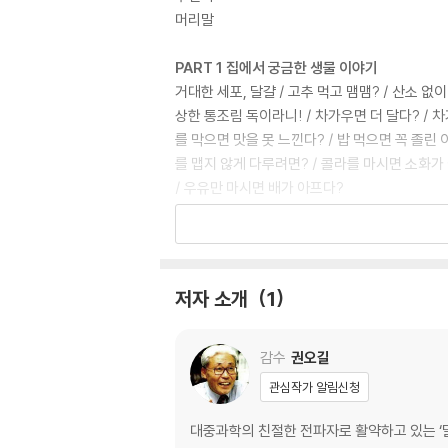
머리말
PART 1 집에서 궁금한 생물 이야기
거대한 세포, 달걀 / 고추 먹고 맴맴? / 산소 
상한 통조림 독이라니! / 차가우면 더 달다? / 차
를 막으면 맛을 못 느낀다? / 밥 먹으면 꼭 졸린
를 맵지 않게 다루려면? / 콜라를 마시면 소화가 
/ 우유만 마시면 배가 아프다?
PART 2 병원에서 궁금한 생물 이야기
바이러스, 박테리아, 미생물 / 위 속에도 미생물
없는 이유는? / 담배 연기에도 급이 있다 / 남자
저자 소개
1
안 걸린다고? / 내 맘대로 안 되는 심장 / 소리 
입술에 바이러스 있다? / 우성이 열성보다 뛰어나다
만 온다고?
감수
권오길
관심작가 알림신청
PART 3 동물원에서 궁금한 생물 이야기
새대가리라고? / 암컷이냐 수컷이냐 온도가 문제로
대중과학의 친절한 전파자로 활약하고 있는 ‘달