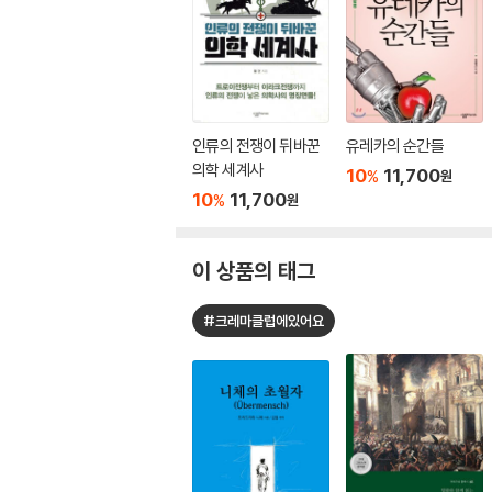
인류의 전쟁이 뒤바꾼
유레카의 순간들
의학 세계사
10
11,700
%
원
10
11,700
%
원
이 상품의 태그
#크레마클럽에있어요