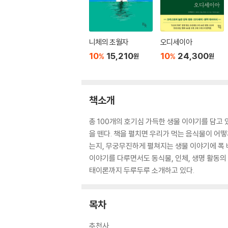
니체의 초월자
오디세이아
10
15,210
10
24,300
%
%
원
원
책소개
총 100개의 호기심 가득한 생물 이야기를 담고 
을 뗀다. 책을 펼치면 우리가 먹는 음식물이 어
는지, 무궁무진하게 펼쳐지는 생물 이야기에 폭 빠
이야기를 다루면서도 동식물, 인체, 생명 활동의
태이론까지 두루두루 소개하고 있다.
목차
추천사