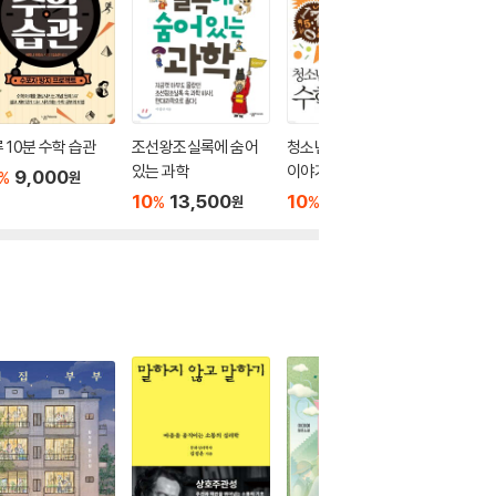
 10분 수학 습관
조선왕조실록에 숨어
청소년을 위한 수학자
리처드 
있는 과학
이야기
로 배우
9,000
%
원
10
13,500
10
9,900
10
9
%
%
%
원
원