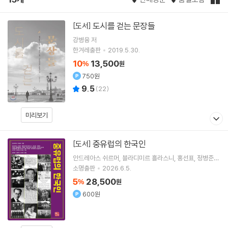
도시를 걷는 문장들
[도서]
강병융
저
한겨레출판
2019.5.30.
10
13,500
%
원
750원
9.5
(
22
)
미리보기
중유럽의 한국인
[도서]
안드레아스 쉬르머
블라디미르 흘라스니
홍선표
정병준
저 외 11명
소명출판
2026.6.5.
5
28,500
%
원
600원