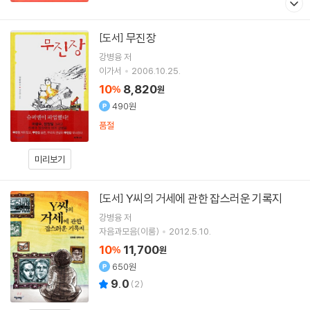
무진장
[도서]
강병융
저
이가서
2006.10.25.
10
8,820
%
원
490원
품절
미리보기
Y씨의 거세에 관한 잡스러운 기록지
[도서]
강병융
저
자음과모음(이룸)
2012.5.10.
10
11,700
%
원
650원
9.0
(
2
)