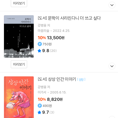
미리보기
문학이 사라진다니 더 쓰고 싶다
[도서]
강병융
저
마음의숲
2022.4.25.
10
13,500
%
원
750원
9.8
(
20
)
미리보기
상상 인간 이야기
[도서]
[
]
양장
강병융
저
이가서
2005.6.15.
10
8,820
%
원
490원
9.7
(
3
)