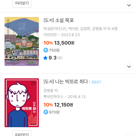
미리보기
소설 목포
[도서]
박생강(박진규)
백이원
김경희
강병융
저 외 4명
아르띠잔
2023.8.23.
10
13,500
%
원
750원
9.3
(
6
)
나는 빅또르 최다
[도서]
[
]
개정판
강병융
저
뿌쉬낀하우스
2018.4.13.
10
12,150
%
원
670원
미리보기