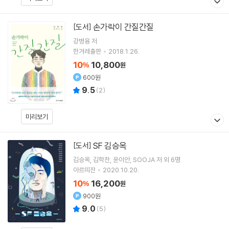
손가락이 간질간질
[도서]
강병융
저
한겨레출판
2018.1.26.
10
10,800
%
원
600원
9.5
(
2
)
미리보기
SF 김승옥
[도서]
김승옥
김학찬
윤이안
SOOJA
저 외 6명
아르띠잔
2020.10.20.
10
16,200
%
원
900원
9.0
(
5
)