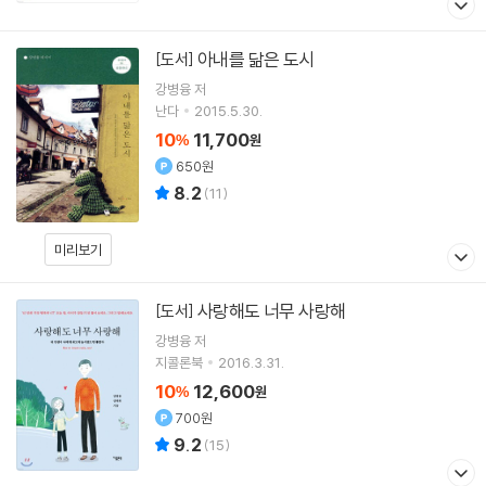
아내를 닮은 도시
[도서]
강병융
저
난다
2015.5.30.
10
11,700
%
원
650원
8.2
(
11
)
미리보기
사랑해도 너무 사랑해
[도서]
강병융
저
지콜론북
2016.3.31.
10
12,600
%
원
700원
9.2
(
15
)