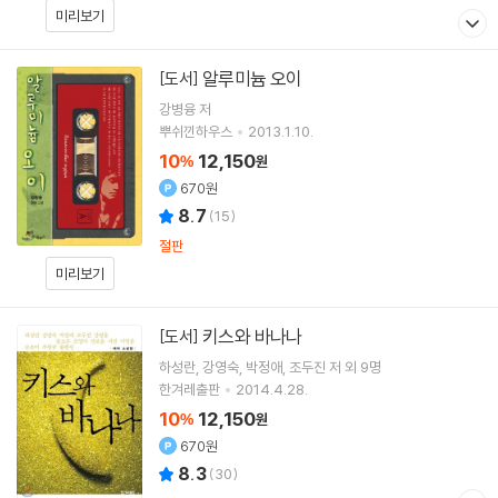
미리보기
알루미늄 오이
[도서]
강병융
저
뿌쉬낀하우스
2013.1.10.
10
12,150
%
원
670원
8.7
(
15
)
절판
미리보기
키스와 바나나
[도서]
하성란
강영숙
박정애
조두진
저 외 9명
한겨레출판
2014.4.28.
10
12,150
%
원
670원
8.3
(
30
)