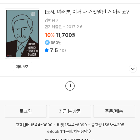
여러분, 이거 다 거짓말인 거 아시죠?
[도서]
강병융
저
한겨레출판
2017.2.6.
10
11,700
%
원
650원
7.5
(
10
)
미리보기
1
로그인
최근 본 상품
주문/배송
고객센터 1544-3800
티켓 1544-6399
중고샵 1566-4295
eBook 1:1문의/채팅상담