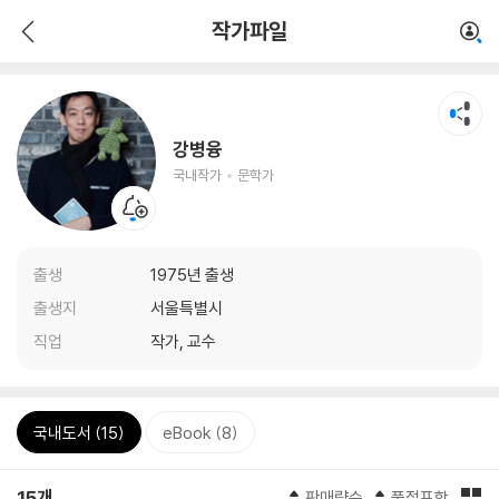
작가파일
강병융
국내작가
문학가
출생
1975년 출생
출생지
서울특별시
직업
작가, 교수
국내도서 (15)
eBook (8)
15개
판매량순
품절포함