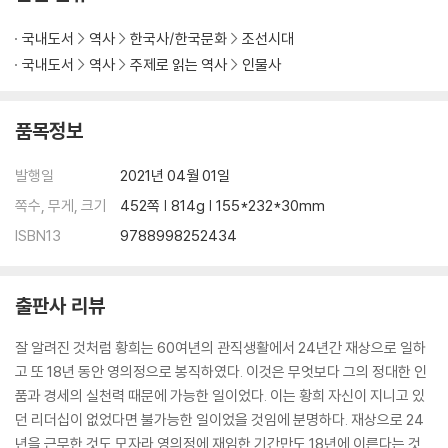
국내도서
역사
한국사/한국문화
조선시대
국내도서
역사
주제로 읽는 역사
인물사
품목정보
발행일
2021년 04월 01일
쪽수, 무게, 크기
452쪽 | 814g | 155*232*30mm
ISBN13
9788998252434
출판사 리뷰
잘 알려진 것처럼 황희는 60여년의 관직생활에서 24년간 재상으로 일하
고 또 18년 동안 영의정으로 봉직하였다. 이것은 무엇보다 그의 정대한 인
품과 경세의 실천력 때문에 가능한 일이었다. 이는 황희 자신이 지니고 있
던 리더십이 없었다면 불가능한 일이었을 것임에 분명하다. 재상으로 24
년을 근무한 것도 모자라 영의정에 재임한 기간만도 18년에 이른다는 것