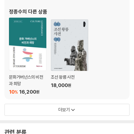
정종수
의 다른 상품
문화거버넌스의 비전
조선 왕릉 사전
과 희망
18,000
원
10
16,200
%
원
더보기
관련 분류