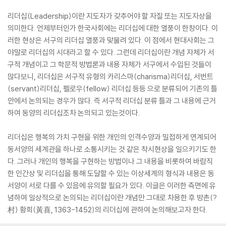
리더십(Leadership)이란 지도자가 갖추어야 할 자질 또는 지도자상을
의미한다. 언제부터인가 한국사회에는 리더십에 대한 열풍이 한창이다. 이
러한 현상은 서구의 리더십 열풍과 맞물려 있다. 이 점에서 현대사회는 그
야말로 리더십의 시대라고 할 수 있다. 그런데 리더십이란 개념 자체가 서
구적 개념이고 그 학문적 방법론과 내용 자체가 서구에서 수입된 것들이
많다보니, 리더십은 서구적 유형의 카리스마(charisma)리더십, 서번트
(servant)리더십, 펠로우(fellow) 리더십 등등 으로 분류되어 기존의 틀
안에서 논의되는 경우가 많다. 즉 서구적 리더십 분류 틀과 그 내용에 근거
하여 동양의 리더십조차 논의되고 있는것이다.
리더십은 행복의 가치 구현을 위한 개인의 인격수양과 밀접하게 연계되어
동서양의 세계관을 하나로 소통시키는 것 같은 착시현상을 일으키기도 한
다. 그러나 개인의 행복을 구현하는 방법이나 그 내용을 비롯하여 바람직
한 인간상 및 리더십을 통해 도달할 수 있는 이상세계의 형식과 내용은 동
서양이 서로 다를 수 있음에 유의할 필요가 있다. 이글은 이러한 측면에 유
념하여 일상적으로 논의되는 리더십이란 개념만 그대로 차용한 후 방촌(?
村) 황희(黃喜, 1363-1452)의 리더십에 관하여 논의해보고자 한다.