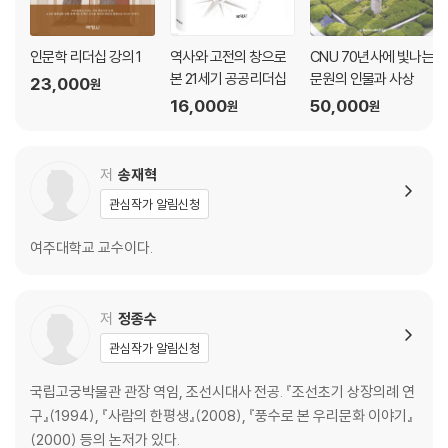
인문학 리더십 강의 1
역사와 고전의 창으로
CNU 70년사에 빛나는
본 21세기 공공리더십
문원의 인물과 사상
23,000
원
16,000
50,000
원
원
저
송재혁
관심작가 알림신청
여주대학교 교수이다.
저
정종수
관심작가 알림신청
국립고궁박물관 관장 역임, 조선시대사 전공. 『조선초기 상장의례 연
구』(1994), 『사람의 한평생』(2008), 『풍수로 본 우리문화 이야기』
(2000) 등의 논저가 있다.