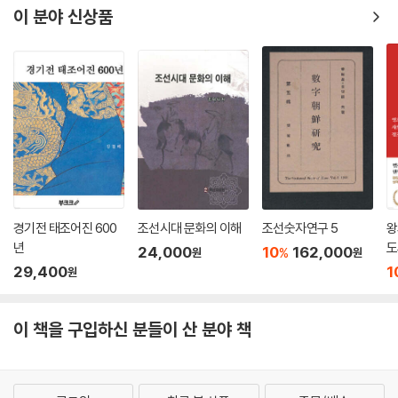
이 분야 신상품
경기전 태조어진 600
조선시대 문화의 이해
조선숫자연구 5
왕
년
도
24,000
10
162,000
%
원
원
29,400
1
원
이 책을 구입하신 분들이 산 분야 책