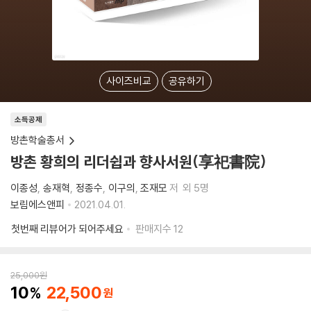
사이즈비교
공유하기
소득공제
방촌학술총서
방촌 황희의 리더쉽과 향사서원(享祀書院)
이종성
송재혁
정종수
이구의
조재모
저
외 5명
보림에스앤피
2021.04.01.
첫번째 리뷰어가 되어주세요
판매지수
12
25,000
원
10
22,500