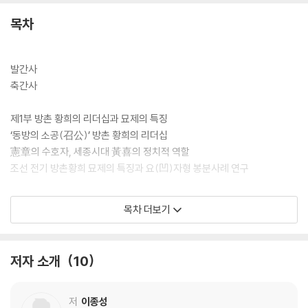
목차
발간사
축간사
제1부 방촌 황희의 리더십과 묘제의 특징
‘동방의 소공(召公)’ 방촌 황희의 리더십
憲章의 수호자, 세종시대 黃喜의 정치적 역할
조선 전기 방촌황희 묘제의 특징과 요(凹)자형 봉분사례 연구
제2부 방촌 황희 향사서원의 역사와 그 문화재적 가치(1)
목차 더보기
玉洞書院의 문화재적 가치
玉洞書院 淸越樓 吟詠詩人과 작품세계
상주 옥동서원의 건축과 청월루
저자 소개
10
제3부 방촌 황희 향사서원의 역사와 그 문화재적 가치(2)
華山서원의 역사와 문화적 가치
저
이종성