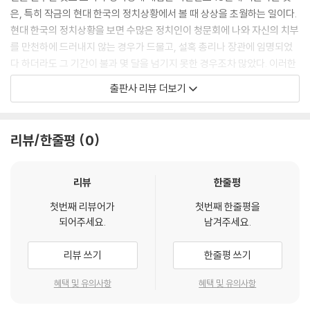
은, 특히 작금의 현대 한국의 정치상황에서 볼 때 상상을 초월하는 일이다.
현대 한국의 정치상황을 보면 수많은 정치인이 청문회에 나와 자신의 치부
를 만천하에 드러내지 않는 경우가 드물고, 설혹 총리나 장관에 임명되었
다 하더라도 그 기간이 불과 몇 달을 넘기지 못한 경우조차 많았다. 이러한
정황에 비춰볼 때 황희에게는 분명 타의 추종을 불허하는 특별한 리더십이
출판사 리뷰 더보기
있었을 가능성이 높다. 작금의 정치현실에서 반드시 짚고 넘어가야 모범적
요소가 황희의 리더십에 내재되어 있다면, 이에 대한 철학적 반추가 요청
된다.
리뷰/한줄평
0
황희 관련 몇 가지 상징요소들에 주목하고 이에 대한 철학적 해석을 중심
으로 황희의 리더십을 살펴보고자 한다. 주목하는 상징요소는 대체로 황희
의 시호인 ‘익성’(翼成)에 내재된 철학적 의미 분석을 통해 황희의 인품과
리뷰
한줄평
리더십의 핵심내용에 다가가보는 일이다. 그리고 ‘소공대’(召公臺)와 거
첫번째 리뷰어가
첫번째 한줄평을
기에 세워진 ‘소공대비’(召公臺碑)라는 역사유적을 통해 황희 리더십의
되어주세요.
남겨주세요.
새로운 위상을 모색해보고, 이를 근거로 그동안 망각되어온 ‘동방의 소공
(召公)’ 황희의 면모를 복권시켜보고자 한다. 또한 파주에 세워진 ‘반구
리뷰 쓰기
한줄평 쓰기
정’(伴鷗亭)의 존재를 통해 황희 리더십의 또 하나의 특징을 살펴본 후,
남원에 건립된 ‘광한루’의 전신인 ‘광통루’(廣通樓)를 통해 황희 리더십의
혜택 및 유의사항
혜택 및 유의사항
이상적 목표가 무엇이었는지를 확인해보고자 한다.