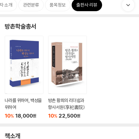
자 소개
관련분류
품목정보
출판사 리뷰
방촌학술총서
나라를 위하여, 백성을
방촌 황희의 리더쉽과
위하여
향사서원(享祀書院)
10
18,000
10
22,500
%
%
원
원
책소개