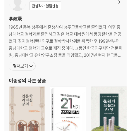
龍津서원의 역사와 문화적 가치
관심작가 알림신청
남원 楓溪서원의 역사와 문화적 가치
滄溪서원의 역사와 현황
李鍾晟
山陽서원의 역사와 문화적 가치
1965년 충북 청주에서 출생하여 청주고등학교를 졸업했다. 이후 충
남대학교 철학과를 졸업하고 같은 학교 대학원에서 동양철학을 전공
〈부록〉
했다. 장자철학관련 연구로 철학박사학위를 취득한 후 1999년부터
1. 방촌 황희 연보(年譜)
충남대학교 철학과 교수로 재직 중이다. 그동안 한국연구재단 전문위
2. 열성공 황수신 지석(誌石)
원, 충남대학교 유학연구소장 등을 역임했고, 2017년 현재 한국동서
3. 방촌 황희 학술연구목록
철학회, 새한철학회, 율곡학회 등의 부회장 및 한국도교문화학회 편
펼쳐보기
집위원장으로 활동하고 있다. 지은 책으로는 『도가철학의 문제들』,
『믿음이란 무엇인가』(2015년 세종도서교양부분 우수도서), 『율곡
이종성
의 다른 상품
과 노자』(2017년 세종도서학술부분 우수도서), 『맨얼