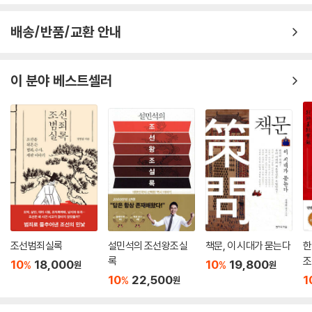
배송/반품/교환 안내
이 분야 베스트셀러
조선범죄실록
설민석의 조선왕조실
책문, 이 시대가 묻는다
한
록
조
10
18,000
10
19,800
%
%
원
원
10
22,500
1
%
원