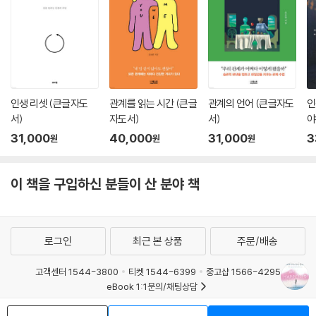
마지막이 될지 모를 어머니와의 만남에서 말 한마디 꺼내지 못한 채 집으
그보다 심리 치료는 새로운 연상들을 구축하고, 새롭고 건강한 기본 경로
로 돌아가던 오프라는 결국 용기를 내어 발길을 돌렸다. 그리고 어머니 앞
를 만드는 일에 더 가까워요. 마치 2차선 비포장도로로 달리면서 그 옆에
에서 마침내 오랫동안 준비했던 말을 꺼냈다. 자신은 “괜찮다”고. “그러니
나란히 4차선 고속도로를 새로 놓는 일과 비슷하죠. 예전 도로는 여전히
이제 내가 괜찮다는 걸 알고 떠나셔도 된다”라고. 그렇게 과거의 죄책감에
남아 있지만 이제 그 길을 예전처럼 많이 쓰지 않게 되는 겁니다.
서 어머니를 놓아 주기 위해, 오프라는 그보다 먼저 자기 자신을 고통스러
--- p.255~256
운 기억과 감정에서 풀어 주었다. 저자들은 부서진 마음을 안고 힘들어하
는 이들이 이 책을 읽고 자신에게 ‘괜찮다’고 말해 줄 수 있기를 바란다. 때
인생 리셋 (큰글자도
관계를 읽는 시간 (큰글
관계의 언어 (큰글자도
인
일곱 번째 대화: 트라우마에서 얻은 지혜
서)
자도서)
서)
야
로는 다정한 위로를, 때로는 냉철한 과학적 조언을 건네는 이 책은 자신에
서
게 일어났던 일을 이해하고, 흘려보내고, 마침내 앞으로 나아가고 싶은 이
31,000
40,000
31,000
3
원
원
원
우리는 종종 다른 사람이 ‘회복탄력성’이 있을 거라는 믿음을 우리 감정을
들에게 꼭 필요한 안내서가 될 것이다.
보호하는 방패로 사용합니다. 그들의 트라우마 앞에서 우리가 느끼는 불편
함, 혼란, 막막함에서 우리 자신을 보호하려는 것이죠. 이는 일종의 외면입
이 책을 구입하신 분들이 산 분야 책
니다.
--- p.258~259
로그인
최근 본 상품
주문/배송
수만 년 동안 인류는 여러 세대로 구성된 작은 집단을 이루어 살았습니다.
정신병원은 없었지만 트라우마는 아주 많았죠. 저는 우리 조상들 중에도
고객센터 1544-3800
티켓 1544-6399
중고샵 1566-4295
불안이나 우울, 수면 장애 같은 외상 후 문제를 겪은 사람들이 많았을 거라
eBook 1:1문의/채팅상담
고 생각해요. 하지만 그와 동시에 그들은 치유도 경험했을 거라고 생각합
예스이십사(주) 사업자 정보