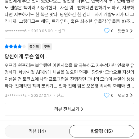
당신에게 무슨 일이 있었나요는 정신병 1위라는 한국에서 누구한테 권해
--- p.113
“넌 대체 뭐가 잘못된 거야?”
도 괜찮은 책이라고 생각한다. 사실 뭐... 뻔하다면 뻔하기도 하고, 지루하
답을 찾고 싶다면 질문을 바꿔야 한다.
다면 지루하기도 한 책은 맞다. 당연하긴 한 건데... 자기 개발도서가 다 그
네 번째 대화: 트라우마라 부르는 것들
“당신에게 무슨 일이 있었나요?”
러니까. 그렇다고는 해도, 트라우마, 혹은 최소한 우울감(우울증 X)조차
없는 한국인은 드무니까... 한 번쯤은 읽어볼 만하다고 생각한다.
a********6
2023.06.09.
신고
0
댓글
0
부모가 모욕이나 수치심을 주는 등의 정서적 학대, 소수 집단의 어린이가
트라우마라는 말이 널리 쓰이고, TV 상담 프로그램에 나와 어린 시절 트라
다수의 공동체 안에서 주변화되는 것처럼 덜 두드러지고 조용히 진행되는
우마를 털어놓는 유명인들을 보는 것이 놀랍지 않게 되었지만, 여전히 나
일에서도 트라우마가 생길 수 있다고 생각합니다.
종이책
구매
자신의 트라우마를 알아차리기는 쉽지 않다. 이유 없이 부정적인 감정에
--- p.137~138
당신에게 무슨 일이...
휩싸일 때, 반복되는 해로운 행동 패턴을 바꾸지 못할 때, 그 원인을 찾지
못하면 우리는 흔히 자신을 탓하게 된다. “난 대체 뭐가 잘못된 걸까?”
오프라 윈프리는 불우했던 어린시절을 잘 극복하고 자수성가한 인물로 유
중요한 발견은 역경의 타이밍이 전반적인 위험성을 판가름하는 데 큰 차이
명하다. 학창시절 AFKN에 채널을 놓으면 언제나 당당한 모습으로 자신의
를 만든다는 점입니다. 단순하게 말하면, 2세때 경험한 트라우마는 17세에
이름을 건 토크쇼에 나와 프로그램을 진행하던 그녀의 모습이 눈앞에 생생
문제를 해결하기 위해 정신과나 상담사를 찾는다고 해도, 증상과 진단명에
경험한 같은 트라우마보다 건강에 더 큰 영향을 미친다는 말이에요.
하다. 전체적인 책의 분위기는 얼마 전에 읽은 오은영 박사의 화해와 결을
만 집중한다면 근본적인 원인과 해결책에 접근할 수 없다. 여러 사람이 같
--- p.145
같이하는 느낌이다. 나도 어린시절이 행복하지만은 않았고 아직도 마음 한
은 진단명을 가졌더라도 그 원인은 저마다 다를 수 있기 때문이다. 페리 박
d********s
2022.10.17.
신고
0
댓글
0
켠에는 서러움과
사가 만난 열두 살 동갑내기 토머스와 제임스는 둘 다 ADHD 진단을 받았
만약 아이가 친밀한 관계 안에서(예컨대 부모에 의해) 학대를 당했다면,
리뷰 전체보기
다. 그러나 폭력적인 아버지 밑에서 자라 경계심이 높은 토머스의 부주의
이 아이는 친밀함, 그러니까 정서적·육체적 가까움을 위협으로 느끼게 되
성과 양육자가 계속 바뀌는 혼란스러운 상황에서 자기 내면세계로 도피하
겠지요. 이런 사람들은 관계의 연결을 맺는 데 오래 걸리는 경우가 많고, 누
기 위해 몽상에 빠지는 제임스의 부주의성은 완전히 달랐다. 그에 따라 두
군가와 가까워졌을 때는 불안하거나 혼란스럽거나 압도되는 느낌을 받습
리뷰
14
한줄평
15
소년의 치료 방식도 경과도 달라졌다.
니다. 인간관계에서 생기는 친밀성을 회피하게 되지요. 만약 친밀함을 피