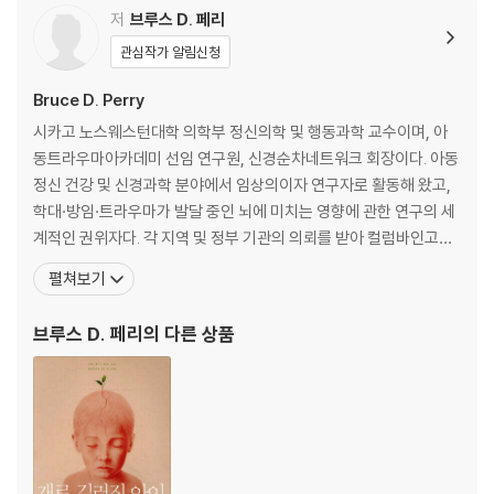
저
브루스 D. 페리
세 번째 대화: 우리는 어떻게 사랑받았나
관심작가 알림신청
어려서 받은 사랑이 회복탄력성을 결정한다 · 시리얼의 순간들?온전히 연
Bruce D. Perry
결된다는 것 · 스트레스에 대처하는 두 가지 반응-각성과 해리 · 끝나지 않
시카고 노스웨스턴대학 의학부 정신의학 및 행동과학 교수이며, 아
는 두려움에 갇힌 사람들
동트라우마아카데미 선임 연구원, 신경순차네트워크 회장이다. 아동
정신 건강 및 신경과학 분야에서 임상의이자 연구자로 활동해 왔고,
네 번째 대화: 트라우마라 부르는 것들
학대·방임·트라우마가 발달 중인 뇌에 미치는 영향에 관한 연구의 세
계적인 권위자다. 각 지역 및 정부 기관의 의뢰를 받아 컬럼바인고교
어떤 경험이 트라우마가 되는가 · 부정적 아동기 경험에 관한 오해와 진실 ·
총기 난사 사건, 9.11 테러, 오클라호마시티 폭탄 테러, 동일본대지진
펼쳐보기
역경의 위험도는 연결성과 타이밍에 달려 있다 · 치유의 적정 용량은 얼마
등 여러 사건과 재난으로 트라우마를 겪는 아동과 청소년 들을 상담
인가 · 외상 후 스트레스 장애를 판별하는 네 가지 증상
했다. 역경을 살아 낸 사람에게는 인생의 어느 시점엔가 그 경험으로
브루스 D. 페리
의 다른 상품
부터 배우고 성장할 수 있는 때가 온다고 믿는다. 마이
다섯 번째 대화: 흩어진 점들을 연결하다
세대를 넘어 대물림되는 트라우마 · 조상의 트라우마가 내 DNA에 새겨져
있다 ·트라우마가 신체 건강에 미치는 영향 · 뇌의 상향식 프로세스 ·안전
하고 친밀한 상대에게만 열리는 신경망