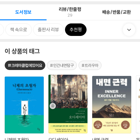
리뷰/한줄평
도서정보
배송/반품/교환
29
책 속으로
출판사 리뷰
추천평
이 상품의 태그
#크레마클럽에있어요
#인간내면탐구
#트라우마
니체의 초월자
오디세이아
내면 근력
독