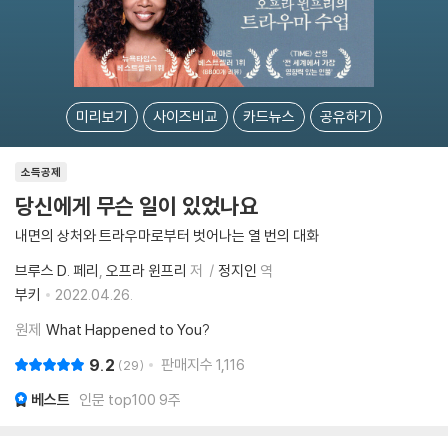
미리보기
사이즈비교
카드뉴스
공유하기
소득공제
당신에게 무슨 일이 있었나요
내면의 상처와 트라우마로부터 벗어나는 열 번의 대화
브루스 D. 페리
오프라 윈프리
저
정지인
역
부키
2022.04.26.
원제
What Happened to You?
9.2
판매지수
1,116
29
베스트
인문 top100 9주