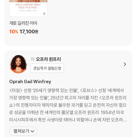
여섯 번째 대화: 대처에서 치유로 나아가기
뇌 발달에 치명적 영향을 미치는 방임 ·스마트폰에 아웃소싱된 관심과 사
개로 길러진 아이
랑 · 건강한 대처 기제로서의 착한 해리 · 회피와 순응을 낳는 민감화된
10
17,100
%
원
해리 · 치유는 패턴을 알아차리는 것에서 시작된다
일곱 번째 대화: 트라우마에서 얻은 지혜
저
오프라 윈프리
트라우마의 불가역성 · 회복탄력성을 키우는 세 가지 요소 · 고통을 건너 지
관심작가 알림신청
혜에 이르는 길 · 치유하는 공동체 · 누구도 혼자서 모든 걸 감당하지 않도
록
Oprah Gail Winfrey
<타임> 선정 ‘20세기 영향력 있는 인물’, <포브스> 선정 ‘세계에서
여덟 번째 대화: 우리의 뇌, 우리의 편견, 우리의 시스템
가장 영향력 있는 인물’, 25년간 최고의 자리를 지킨 <오프라 윈프리
쇼>의 진행자이자 제작자로 불우한 과거를 딛고 온전히 자신의 힘으
트라우마에 대한 사회적 인식 · 트라우마를 이해하는 교육 시스템 · 치유의
로 성공을 이뤄낸 전 세계인의 롤모델 오프라 윈프리. 1954년 미국
도구는 하나가 아니다 · 최초의 경험에서 시작된 편견 · 암묵적 편견에 작용
미시시피주에서 흑인 사생아로 태어나 외할머니 손에 자란 오프라는
하는 무의식의 필터 · 개인의 변화에서 시스템의 변화로
아홉 살 때 사촌오빠에게 강간을 당했고, 이후 어머니의 남자친구나
펼쳐보기
친척 아저씨에게 끊임없는 성적학대를 당하는 등 믿을 수 없을 만큼