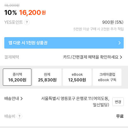
18,000
원
10
16,200
YES포인트
900원 (5%)
5만원 이상 구매 시 2천원 추가 적립
앱 다운 시 1천원 상품권
결제혜택
카드/간편결제 혜택을 확인하세요
종이책
원제
eBook
크레마클럽
16,200
원
25,830
원
12,500
원
eBook 구독
배송안내
서울특별시 영등포구 은행로 11(여의도동,
변경
일신빌딩)
배송비
무료