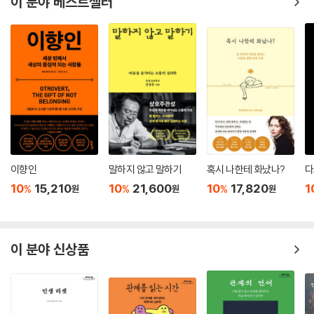
이 분야 베스트셀러
련되었기 때문이죠. 수학 시험은 나를 해치려 하는 사람만큼 큰 위협이 아
닌데도, 해리의 반응성이 너무 높아져 있으면 수학 시험에 대해서도 차단
트라우마를 겪은 사람의 내면은 난파선과 같다. 망가진 마음을 고치기 위
하는 반응을 보이게 되는 식이죠.
해서는 난파의 현장을 다시 찾아가 부서진 파편들을 살피고 그중 어떤 것
--- p.236~237
들은 현재의 새롭고 안전한 피난처로 옮겨야 한다. 그렇게 트라우마 경험
을 떠올리고 다시 처리하는 과정을 통해 우리 안의 시스템이 천천히 ‘재설
패턴을 알아차리지 못한다면 그것을 바꾸기는 몹시 어렵습니다. 우리가 함
정’된다. 가장 이상적인 것은 우리를 지지해 주고 온전히 함께해 주는 사람
께 작업했던 어린이들과 성인들은 혼돈에 너무 익숙해져 있어서 차분할 때
들과의 관계 속에서 이런 짧은 치유의 순간들을 수백, 수천 번에 걸쳐 경험
보다 혼돈 속에 있을 때 실제로 더 편안해했어요. 그래서 이들은 예측 가능
하는 것이다. 윈프리와 그의 친구 게일 킹은 서로에게 치료사였다. 윈프리
하고 일관적이고 사려 깊은 사람들이 있는 교실이나 새 위탁 가정에 가면
는 단 한 번도 전문적인 트라우마 치료를 받은 적이 없었지만, 매일 킹과 터
아주 불편해했지요. 그 불편함이 조금씩 커지다가 어느 한도에 이르면 결
놓고 이야기를 나누며 자신의 상처를 돌볼 힘을 얻었다.
이향인
말하지 않고 말하기
혹시 나한테 화났나?
다
국 그들은 자기가 예측할 수 있는 반응이 나오도록 다른 사람들을 도발했
10
15,210
10
21,600
10
17,820
1
%
%
%
원
원
원
죠..
“우리는 모두 한때 상처 받은 어린아이였다”
--- p.251~253
트라우마로부터 회복하는 여정은 느리고 고통스럽지만, 그것은 또한 자신
사람들은 심리 치료가 무언가 과거에 일어난 일 속으로 들어가 그걸 다시
이 분야 신상품
만의 강점과 역량을 기르는 과정이 될 수 있다. 역경을 살아 낸 사람에게는
없애 버리는 일 같은 거라고 여기죠. 하지만 과거의 경험이 뇌 속에 무엇을
인생의 어느 시점엔가 그 경험을 되돌아보고, 거기서 배우고 성장할 수 있
만들어 놓았든, (...) 그걸 그냥 삭제해 버릴 수는 없어요. 과거를 없애지는
는 때가 오기 때문이다.
못합니다.