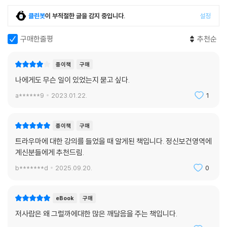
할 수 없다면 그 관계를 훼손하거나 망치는 행동을 하게 됩니다. 이는 발달
페리 박사는 사람들에게 진단명을 붙이고 처방을 내리기 전에, 그들이 자
클린봇
이 부적절한 글을 감지 중입니다.
설정
기 트라우마의 영향 중 가장 흔하면서도 가장 제대로 인지되지 못한 양상
라고 살아오는 동안 그들의 뇌에 영향을 미칠 만한 어떤 일이 있었는지, 역
중 하나예요.
경과 스트레스에 부딪힐 때 완전히 무너지지 않도록 안전망이 되어 줄 인
구매한줄평
추천순
--- p.158
간관계가 있었는지, 각자 삶의 역사를 들여다봐야 한다고 말한다. 이것이
바로 이 책이 “당신에게 무슨 일이 있었나요?”라고 질문의 방향을 바꿔야
종이책
구매
이는 곧 셀 수 없이 많은 어른들이 그 상처를 일상생활에서, 직장에서, 인간
한다고 강력하게 믿는 이유다. 우리는 이 질문을 통해 누군가의 행동과 마
나에게도 무슨 일이 있었는지 묻고 싶다.
관계에서 계속 짊어지고 살아가면서, 그 상처를 다시 자기 자녀들에게 물
음에 나타난 문제를 그 사람 탓으로 돌리지 않으면서 문제의 원인과 답을
려준다는 뜻이네요. 그리고 그 어른들은 자신에게 무슨 일이 일어났었는지
a******9
2023.01.22.
1
찾을 수 있고, 그럼으로써 우리 자신과 사랑하는 사람을 지옥 같은 마음에
깨닫지 못했을 수도 있고요. 무슨 일이 일어났었는지 그들만 모르는 것이
서 구해 낼 수 있다.
아니라, 그들의 반려자, 의사, 직장 동료들도 모르지요. 바로 그렇기 때문
종이책
구매
에 아주 많은 오해가 생기고요.
이유 없이 아픈 몸, 불안과 두려움에 빠지는 뇌
트라우마에 대한 강의를 들었을 때 알게된 책입니다. 정신보건영역에
--- p.161
계신분들에게 추천드림.
트라우마를 겪는 사람은 현재를 살아도 그의 뇌는 과거에 붙들려 있다. 어
다섯 번째 대화: 흩어진 점들을 연결하다
b*******d
2025.09.20.
0
떤 위협이나 스트레스에 대처하기 위해 적응한 뇌가 그런 상황이 끝나고도
과거의 상태에서 빠져나오지 못하는 것이다. 오토바이 엔진 소리를 듣는
여러 사실들을 연결하여 마침내 수면 문제의 원인과 결과 모두를 이해하게
순간 한국전 참전 당시의 참호로 돌아간 듯 비명을 질렀던 로즈먼 씨, 폭력
eBook
구매
된 것이 제게는 생각을 완전히 바꿔 놓은 계기가 되었어요. 저는 여전히 그
을 휘둘렀던 아버지와 똑같은 화장품 냄새를 풍기는 선생님에게 무의식적
저사람은 왜 그럴까에대한 많은 깨달음을 주는 책입니다.
오래전 할머니의 침실에서 만들어진 깊은 스트레스 지점들에 반응하는 자
으로 거부감을 느꼈던 샘이 그런 사례다. 이들은 공통적으로 트라우마의