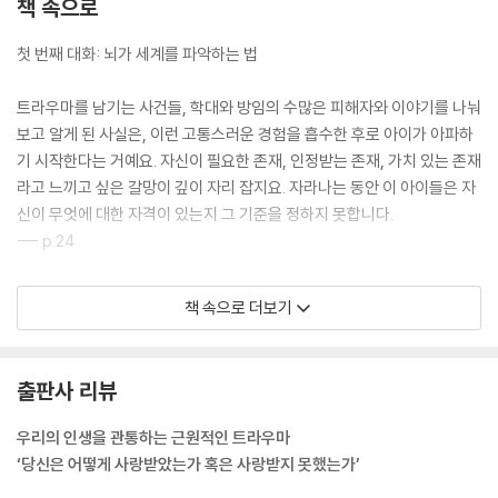
책 속으로
첫 번째 대화: 뇌가 세계를 파악하는 법
트라우마를 남기는 사건들, 학대와 방임의 수많은 피해자와 이야기를 나눠
보고 알게 된 사실은, 이런 고통스러운 경험을 흡수한 후로 아이가 아파하
기 시작한다는 거예요. 자신이 필요한 존재, 인정받는 존재, 가치 있는 존재
라고 느끼고 싶은 갈망이 깊이 자리 잡지요. 자라나는 동안 이 아이들은 자
신이 무엇에 대한 자격이 있는지 그 기준을 정하지 못합니다.
--- p.24
아이가 학대를 경험하면 아이의 뇌는 머리칼 색깔과 말투 같은 학대자의
책 속으로 더보기
특징들이나 배경에서 흐르던 음악 같은 학대의 상황들을 공포의 감각과 연
결시킵니다. 이렇게 만들어진 복잡하고 혼란스러운 연상은 오랫동안 행동
에 영향을 미칠 수 있어요. 예를 들어 오랜 세월이 흘러 어느 레스토랑에 갔
출판사 리뷰
는데 자기를 내려다보며 주문을 받는 갈색 머리 웨이터를 보고 공황 발작
을 일으킬 수도 있는 거예요. 하지만 확고하게 남아 있는 인지적 회상, 다시
우리의 인생을 관통하는 근원적인 트라우마
말해 선형적 서사 기억은 없기 때문에 그 공황 발작은 이전의 경험과는 무
‘당신은 어떻게 사랑받았는가 혹은 사랑받지 못했는가’
관한 뜬금없는 일로 느껴지고 해석되기 일쑤지요. 어린 나이에 트라우마를