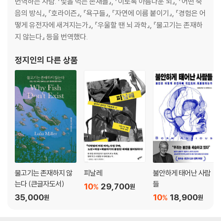
번역하는 사람. 『빛을 먹는 존재들』, 『이토록 아름다운 뇌』, 『어떤 죽
음의 방식』, 『호라이즌』, 『욕구들』, 『자연에 이름 붙이기』, 『경험은 어
떻게 유전자에 새겨지는가』, 『우울할 땐 뇌 과학』, 『물고기는 존재하
지 않는다』 등을 번역했다.
정지인
의 다른 상품
물고기는 존재하지 않
피날레
불안하게 태어난 사람
는다 (큰글자도서)
들
10
29,700
%
원
35,000
10
18,900
%
원
원