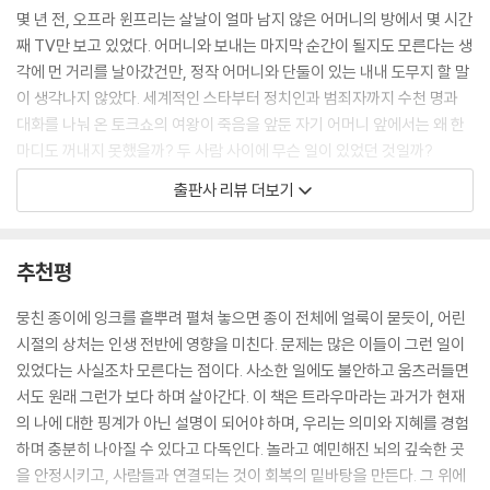
경험하면, 그 영향을 받아 형성된 특정 믿음과 행동이 평생 지속될 수도 있
몇 년 전, 오프라 윈프리는 살날이 얼마 남지 않은 어머니의 방에서 몇 시간
습니다.
째 TV만 보고 있었다. 어머니와 보내는 마지막 순간이 될지도 모른다는 생
--- p.44
각에 먼 거리를 날아갔건만, 정작 어머니와 단둘이 있는 내내 도무지 할 말
이 생각나지 않았다. 세계적인 스타부터 정치인과 범죄자까지 수천 명과
두 번째 대화: 삶을 지탱하는 균형을 찾아서
대화를 나눠 온 토크쇼의 여왕이 죽음을 앞둔 자기 어머니 앞에서는 왜 한
마디도 꺼내지 못했을까? 두 사람 사이에 무슨 일이 있었던 것일까?
이십 대 때 처음으로 스트레스 조절이 몹시 어려운 상태에 직면했습니다.
출판사 리뷰 더보기
기자로 취직해서 일주일에 100시간씩 일하고 있을 때였죠. 저는 팀 플레이
경제적 능력이 없는 미혼모에게서 태어난 윈프리는 생애 첫 6년간 할머니
어가 되고 싶었지만, 갈수록 다른 사람들과 점점 더 어긋나고 있다고 느껴
손에서 ‘매 맞고도 미소 짓는 아이’로 자랐고, 이후 서로 떨어져 사는 양친
졌어요. (...) 몸이 보내는 스트레스 신호를 느꼈을 때 그 신호를 무시했고,
사이를 오가며 자라는 동안 그 어느 쪽에도 뿌리내리지 못했다. 기억나는
추천평
대신 가장 쉽게 손에 넣을 수 있는 약, 바로 음식으로 저 자신을 위로했어
가장 오랜 시절부터 늘 외로웠고, 사랑받는다고 느낀 적이 없었으며, 자신
요. 제 인생이 리듬에서 멀리 벗어날수록, 저는 그 신호들을 침묵시키기 위
이 그저 부모의 짐일 뿐이라고 여겼다. 윈프리에게 인생의 모든 불행을 관
뭉친 종이에 잉크를 흩뿌려 펼쳐 놓으면 종이 전체에 얼룩이 묻듯이, 어린
해 더 많은 위안을 구했답니다.
통하는 근원적인 트라우마는 결국 ‘사랑받지 못한다는 감각’으로 요약된
시절의 상처는 인생 전반에 영향을 미친다. 문제는 많은 이들이 그런 일이
--- p.62
다.
있었다는 사실조차 모른다는 점이다. 사소한 일에도 불안하고 움츠러들면
서도 원래 그런가 보다 하며 살아간다. 이 책은 트라우마라는 과거가 현재
부모가 일관되고 예측 가능한 보살핌을 제공하면, 아이의 스트레스 반응
뇌와 발달의 렌즈로 트라우마를 바라보는 브루스 D. 페리 박사에 따르면,
의 나에 대한 핑계가 아닌 설명이 되어야 하며, 우리는 의미와 지혜를 경험
시스템은 유연해집니다. 학대나 방임의 경우처럼 스트레스 반응 시스템이
어린 시절의 크고 작은 부정적 경험과 스트레스는 우리 인생 전반에 영향
하며 충분히 나아질 수 있다고 다독인다. 놀라고 예민해진 뇌의 깊숙한 곳
장기간에 걸쳐 혹은 혼란스러운 방식으로 활성화되면 그 시스템은 민감화
을 미칠 수 있다. 부모에게서 안정적인 애정과 돌봄을 받지 못하고, 심지어
을 안정시키고, 사람들과 연결되는 것이 회복의 밑바탕을 만든다. 그 위에
되고 제 기능을 할 수 없게 되지요.