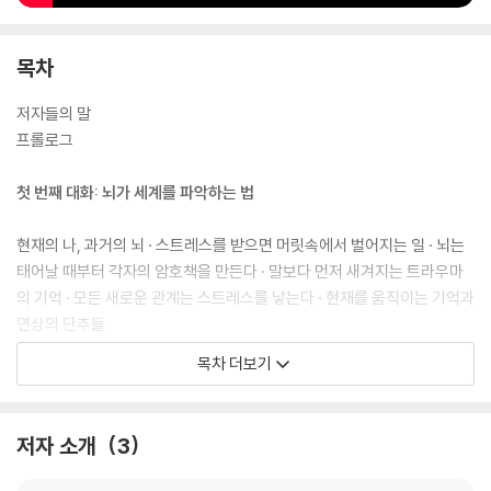
목차
저자들의 말
프롤로그
첫 번째 대화: 뇌가 세계를 파악하는 법
현재의 나, 과거의 뇌 · 스트레스를 받으면 머릿속에서 벌어지는 일 · 뇌는
태어날 때부터 각자의 암호책을 만든다 · 말보다 먼저 새겨지는 트라우마
의 기억 · 모든 새로운 관계는 스트레스를 낳는다 · 현재를 움직이는 기억과
연상의 단추들
목차 더보기
두 번째 대화: 삶을 지탱하는 균형을 찾아서
불안을 잠재우고 균형을 되찾는 ‘리듬’과 ‘조절’· 조절-관계-보상이 아이의
저자 소개
3
세계관을 형성한다 · 부모가 무너지면 아이도 무너진다 · 내면의 폭풍을 잠
재우는 방법