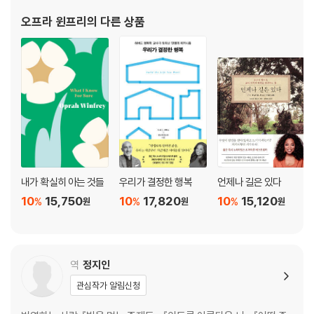
아홉 번째 대화: 관계에 굶주린 현대 사회
고통스러운 유년 시절을 보냈다. 열네 살에 미숙아를 낳았고, 그 아이
오프라 윈프리
의 다른 상품
는 몇 주 만에 세상을 떠나기도 했다.
관계의 빈곤이 낳은 취약한 존재들 · 단절과 외로움이라는 병 · 우리는 다시
연결되어야 한다
열 번째 대화: 지금 우리에게 필요한 것
치유를 위한 순서와 단계 · 자기를 돌보지 않고는 그 무엇도 될 수 없다 ·
트라우마로부터 배우고 성장한다는 것
에필로그
내가 확실히 아는 것들
우리가 결정한 행복
언제나 길은 있다
참고자료
10
15,750
10
17,820
10
15,120
%
%
%
원
원
원
감사의 말
역
정지인
관심작가 알림신청