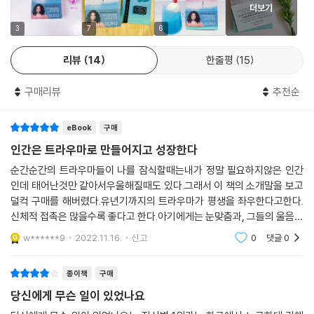
이들의 대화는 트라우마가 우리 뇌와 몸에 작동하는 방식(첫 번째에서 세
더보기
세 번째 대화: 우리는 어떻게 사랑받았나
번째 대화), 트라우마를 일으키는 개인의 다양한 경험(네 번째 대화)과 세
3
7
6
대를 넘어 대물림되는 역사적 트라우마(다섯 번째 대화), 위협에 맞서는
미국 대통령이든, 그 대단한 비욘세든, 고통스러운 비밀을 털어놓는 어머
우리 뇌의 대처법(여섯 번째 대화)에 관한 이야기를 거쳐 치유를 향한 길
리뷰
14
한줄평
15
니든, 용서를 구하는 범죄자든, 저와 마주하고 이야기를 나누던 사람은 인
로 나아간다. 우리 각자가 회복탄력성을 기르기 위해 필요한 것은 무엇이
터뷰가 끝나면 “제가 잘한 건가요?” 하고 물으며 반응을 파악하려고 제 표
며(일곱 번째 대화), 교육과 보건 시스템 같은 사회적 차원에서는 무엇이
구매리뷰
추천순
정을 살핀답니다. (...) 상대에게 받아들여지고 자신의 진실을 확인받고자
이루어져야 하는지(여덟 번째 대화), 고립과 단절의 시대에 우리는 얼마나
하는 갈망은 모든 사람이 똑같이 지니고 있죠. 과학을 넘어서 저는 이런 마
더 취약해지고 있으며(아홉 번째 대화), 트라우마로 인한 상처를 지혜로
eBook
구매
음이 결국 ‘당신이 어떻게 사랑받았는가’로 요약된다는 걸 알고 있습니다.
바꾸는 일이 어떻게 가능한지(열 번째 대화)가 차례로 펼쳐진다.
인간은 트라우마로 만들어지고 성장한다
--- p.100~101
순간순간의 트라우마들이 나를 잠식할때는내가 정말 필요하지않은 인간
그 안에는 눈높이를 낮춘 친절한 과학적 설명과 함께 이들이 만난 어른과
의미 있고 건강한 방식으로 연결되는 능력은 생애 최초의 관계들에 의해
인데 태어난것만 같아서우울해질때도 있다.그래서 이 책의 소개말을 보고
아이 들의 다양한 사연이 담겼다. 때로는 충격과 슬픔으로 압도하고, 때로
덜컥 구매를 해버렸다.유년기까지의 트라우마가 평생을 좌우한다고한다.
만들어집니다. 사랑과 애정 어린 보살핌이 발달의 토대인 셈이지요.
는 조용히 그들의 손을 잡아 주고 싶게 만드는 이 사연들은 뇌과학과 정신
신체적 접촉은 많을수록 좋다고 한다.아기에게는 눈맞춤과, 그들의 울음에
--- p.101
의학의 복잡한 개념과 이론을 머리가 아닌 가슴으로 이해하게 해 준다. 이
대한 보호자의 반응들이 평생의 가치관이 될수도 있다고한다.그때의 기억
w******9
2022.11.16.
신고
0
댓글
0
미 일어난 과거는 바뀌지 않지만 우리 뇌는 언제든 변화할 수 있는 유연함
으로 평생을 이겨낼수
스트레스는 두려워하거나 회피해야만 하는 대상이 아닙니다. 문제를 일으
을 지녔다. 저자들은 여기에 우리 모두를 위한 희망이 있다고 말하며, 독자
키는 건 스트레스의 패턴과 강도, 그리고 통제 가능성 여부입니다. 안타까
종이책
구매
들이 용기 내어 자기 내면을 들여다볼 수 있도록, 그 끝에 “반드시 내 힘으
운 점은 예측과 통제를 할 수 없거나, 장기간 지속되거나, 극단적인 스트레
로 상처를 치유하는 길”(정여울 추천사)을 발견하도록 안내한다.
당신에게 무슨 일이 있었나요
스 활성화 패턴을 갖고 있는 사람들이 너무 많다는 거예요.