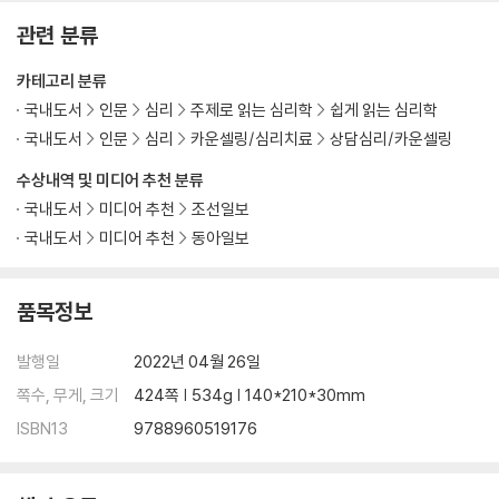
관련 분류
카테고리 분류
국내도서
인문
심리
주제로 읽는 심리학
쉽게 읽는 심리학
국내도서
인문
심리
카운셀링/심리치료
상담심리/카운셀링
수상내역 및 미디어 추천 분류
국내도서
미디어 추천
조선일보
국내도서
미디어 추천
동아일보
품목정보
발행일
2022년 04월 26일
쪽수, 무게, 크기
424쪽 | 534g | 140*210*30mm
ISBN13
9788960519176