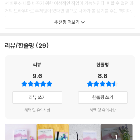
학대나 방임을 경험한 아이는 자신의 가치와 자격에 대한 기준을 정하지
서 비로소 나를 바꾸기 위한 이성적인 작업이 가능해진다. 피할 수 없던 과
--- p.79
못한다. 자기 욕구를 억누르며 남들에게 순응하고, 어려운 도전이나 불편
거의 트라우마로 주저앉아 있다면 앞으로 나아가 볼 용기를 주는 책이다.
한 상황에 직면하면 습관적으로 회피하며, 타인과 관계를 맺거나 유지하는
“당신에게 무슨 일이 있었나요?”라는 질문을 해 보면, 그 사람이 발달기에
- 하지현 (정신건강의학과 전문의, 『포스트 코로나, 아이들 마음부터 챙깁니다》 저자)
추천평 더보기
것을 힘들어하기도 한다. 이런 순응적 성향은 피할 수 없는 위협이나 스트
트라우마를 경험한 일이 있다는 것을 발견하게되는 경우가 많습니다. ‘발
레스를 겪은 사람에게 나타나는 대처 기제인 해리 반응이 성격 특성으로
달기 역경developmental adversity’을 겪은 사람들은 대부분 만성적
가슴을 할퀴는 트라우마는 우리의 짐작보다 훨씬 오래 깊이 마음에 각인되
발전한 경우다. 윈프리가 자신의 이런 성향으로부터 벗어나는 데는 반평생
조절 장애 상태예요. 대체로 신경이 곤두서 있고 불안해한다는 말입니다.
고, 우리의 예상보다 훨씬 빈번하게 성공적으로 치유되기도 한다. 이 책에
리뷰/한줄평
29
이 걸렸고, 이후에도 어머니와의 관계는 풀지 못한 숙제였다.
때로는 자신이 몸 밖으로 튀어 나갈 것처럼 심하게 놀라기도 하고, 러셀 브
서 말하듯 질문의 초점을 바꾼다는 것은 당신을 괴롭혀 온 문제들이 결코 』
랜드가 잘 묘사했듯이 내면의 폭풍을 느끼기도 합니다. (...) 이는 핵심조절
당신 탓’이 아님을 증명하는 일이기도 하다. 끊임없는 자책감이야말로 치
부서진 마음을 안고 힘들어하는
리뷰
한줄평
신경망이 민감화되어 있기 때문이에요..
유를 가로막는 가장 큰 장애물이다. 이 책을 읽으며 새삼 깨닫는다. 그토록
아이와 어른 모두를 위한 트라우마 안내서
--- p.83
오랫동안 필사적으로 토닥여 왔음에도, 아직도 내 안에 울고 있는 내면아
9.6
8.8
이가 있다는 것을. 그 아이는 여전히 나 자신의 보살핌을 필요로 하고 있음
윈프리가 트라우마를 주제로 아동정신의학자 페리 박사와 이야기를 나누
항상 조절하려는 욕구, 위안을 찾으려는 욕구, 보상 들통을 채우려는 욕구
을. 두 저자의 대화에서 나는 감성의 따스함과 이성의 냉철함이 어우러져
게 된 것은 30년의 세월을 거슬러 올라간다. 뇌과학을 공부한 뒤 정신의학
가 존재해요. 하지만 뭐니 뭐니 해도 가장 강력한 보상은 인간관계에서 얻
빚어내는 눈부신 치유의 오케스트라를 온몸으로 체험한다. 우리의 아픈 마
리뷰 쓰기
한줄평 쓰기
에 뛰어든 젊은 연구자였던 페리 박사가 동료들조차 별 관심 없는 아동기
는 보상이라는 사실이 밝혀졌습니다. 사람들과의 긍정적인 상호작용은 보
음을 따스하게 보듬는 이 책은 』반드시 내 힘으로 상처를 치유하는 길’을
트라우마를 붙잡고 씨름하던 시절이었다. 윈프리가 먼저 손을 내밀어 만나
상의 뿌듯함과 조절의 안정감을 안겨 주지요. 자기를 생각해 주고, 함께 시
혜택 및 유의사항
혜택 및 유의사항
끝내 당신에게 선물할 것이다.
게 된 두 사람은 트라우마와 치유에 관해 각자의 자리에서 치열하게 고민
간을 보내 주고, 지지해 주는 사람들과의 연결이 없다면, 해로운 보상과 조
한 것을 함께 나누어 왔고, 이 책은 30년에 걸친 그 긴 대화를 열 개의 챕터
- 정여울 (작가, 『나를 돌보지 않는 나에게》 『비로소 내 마음의 적정 온도를 찾다》 저
절 방식에서 벗어나는 일은 거의 불가능합니다.
로 압축한 것이다.
자)
--- p.91
1