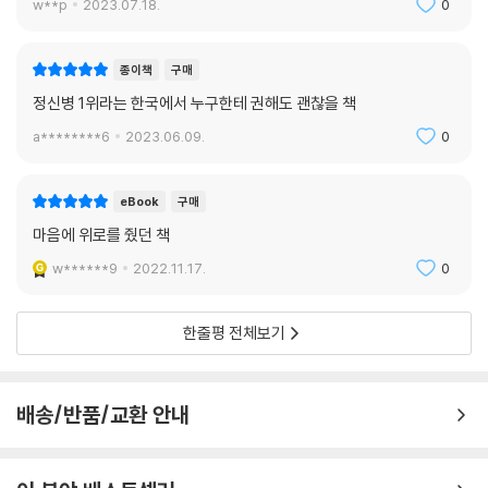
신을 느끼지만, 지금 제게는 그 상황을 이해하고, 거기서 한발 물러나 제가
w**p
2023.07.18.
0
영향을 받아 민감화된 스트레스 반응 시스템을 갖고 있다. 사소한 일에도
느끼고 있는 것을 관찰하고, 그 두려움을 헤쳐 나갈 방법을 선택할 수 있는
뇌가 쉽게 불안과 두려움을 느껴 각성이나 해리 같은 대처 반응을 일으킨
도구가 있습니다.
다. 그러다 보니 남들이 보기에는 아무 이유 없이 혹은 별것도 아닌 일로 감
종이책
구매
--- p.166~167
정을 폭발시키거나 문제 행동을 일으키는 사람이 된다.
정신병 1위라는 한국에서 누구한테 권해도 괜찮을 책
트라우마의 영향은 이러한 심리적인 영역에만 그치지 않는다. 트라우마는
우리가 다음 세대에 ‘정보’를 전달하는 매우 중요한 방식 중 하나는 유전자
a********6
2023.06.09.
0
실제로 우리의 신체 건강을 위협할 수 있다. 만성 복통, 두통, 경련 등은 발
입니다. 우리의 스트레스 반응 시스템의 몇몇 측면들은 ‘유전 가능한’ 것이
달기 트라우마가 있는 사람들이 자주 경험하는 증상이며, 아동기 역경이
기도 하고요.
온갖 종류의 건강 문제에서 위험성을 높인다는 연구 결과도 나와 있다.
eBook
구매
--- p.179
마음에 위로를 줬던 책
회복탄력성을 기르는 열쇠는 연결성이다
다행스러운 점은 그래도 뇌는 여전히 변화가 가능한 상태라는 것입니다.
w******9
2022.11.17.
0
(...) 위협과 트라우마가 후성유전적 변화를 일으킬 수 있는 것처럼, 좋은
어긋난 시스템을 바로잡고 몸과 마음의 균형을 회복하는 일, 치유는 어떻
돌봄의 상호작용은 그 변화를 뒤집을 수 있어요.
게 이루어질 수 있을까? 이 책이 제시하는 치유의 가장 중요한 도구는 연결
한줄평 전체보기
--- p.181~182
성, 즉 타인과 맺는 관계다. 특히 우리가 어려서 받은 사랑이 회복탄력성을
기르는 토대가 된다. 열한 살 소녀 케이트는 죽음을 앞둔 엄마와 보낸 몇 달
여섯 번째 대화: 대처에서 치유로 나아가기
중 가장 좋았던 순간으로 새벽 2시에 엄마와 시리얼 한 그릇을 나눠 먹은
배송/반품/교환 안내
일을 꼽았다. 그처럼 온전한 연결의 순간은 지극히 사소하고 일상적인 경
나는 상황이 어려워지기만 하면 왜 하던 일을 끝까지 마치지 못할까? 그건
우가 많다. 그 짧지만 강력한 순간은 이후 케이트가 어머니를 잃고 고통스
상황이 불편해지거나 자기에게 위협적으로 느껴지면 해리하도록 뇌가 훈
러운 시간을 통과하는 동안 큰 힘이 되어 주었다고 한다.