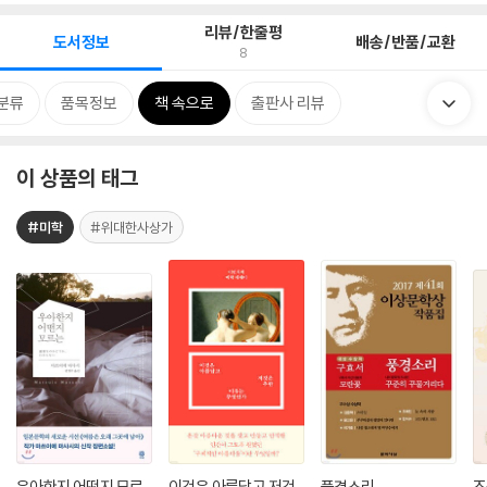
리뷰/한줄평
도서정보
배송/반품/교환
8
분류
품목정보
책 속으로
출판사 리뷰
이 상품의 태그
#미학
#위대한사상가
우아한지 어떤지 모르
이것은 아름답고 저것
풍경소리
조