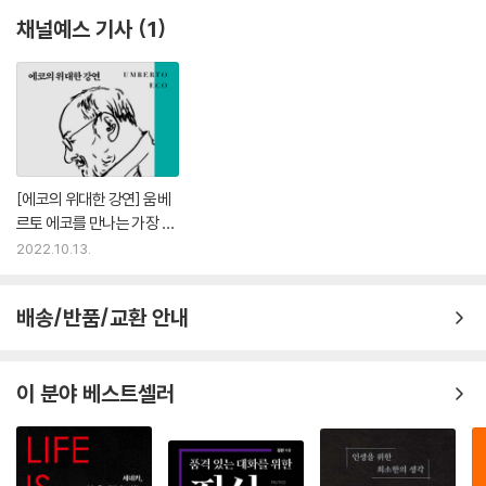
채널예스 기사
1
머리카락과 손톱도 부활할까? 땀, 소변, 그 외 배설물처럼 잉여 양분에 의
해 생성되는 것은 부활하지 않는다. 하지만 주님께서 〈네 머리카락 한 올도
잃지 않을 것이다〉라고 하셨다. 머리카락과 손톱은 인간에게 장식으로 주
어진 것이다. 그런데 인체, 특히 선택받은 인간의 몸은 아름다운 모습으로
부활해야 한다. 따라서 머리카락과 손톱도 부활할 것이다. ― 162면
[에코의 위대한 강연] 움베
밀로의 비너스도 팔이 없으니 불완전하다. 그러나 군중은 이 작품을 감상
르토 에코를 만나는 가장 유
하려고 루브르로 몰려든다. 모피로 만든 찻잔이 갤러리 라파예트 백화점에
쾌한 방법
2022.10.13.
서 팔린다면 찻잔 본연의 기능을 다하지 못하므로 완전하지 않을 것이다.
하지만 같은 찻잔이 메레 오펜하임의 예술 작품으로서는 완벽하다. 우리는
때때로 약간 사팔뜨기이거나, 미인 점, 안토니오 카노바의 조각상 같은 코,
배송/반품/교환 안내
비대칭적인 얼굴을 지닌 인물에게 매력을 느낀다.
--- pp.235~236
이 분야 베스트셀러
『몬테크리스토 백작』은 그간 나왔던 가장 흥미진진한 소설 중 한 권이자
온 시대와 문학을 통틀어 매우 〈못 쓴〉 작품 중 하나다. 『몬테크리스토 백
작』은 모든 방향으로 나아간다. 뻔뻔하게도 똑같은 형용사를 한 줄 걸러 반