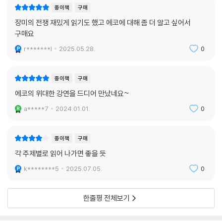
들어야만 한다는 이유로 음악을 열등한 예술이라고 했을 때도 그랬지만 말
종이책
구매
이다). 칸트는 말한다. 〈당신이 그 사람은 당신 집에 없다고 거짓말을 했는
장미의 전쟁 재밌게 읽기도 했고 에코에 대해 좀 더 알고 싶어서
데 실은 그 사람이 (당신이 모르는 사이에) 집에서 빠져나가고 마침 암살
구매요
자가 집에서 나가려는 그 사람을 발견해 살인을 저지른다면 그 사람의 죽
r*******l
2025.05.28.
0
음은 당신 책임이 맞다. 만약 당신이 아는 그대로 진실을 말했다면 암살자
가 집 안을 뒤지는 동안에 이웃들이 도와주러 와서 그 암살자를 잡았을 것
이요, 살인도 일어나지 않았을 것이다.〉 살인이 일어나기 전에 집주인이 암
종이책
구매
살자를 잡을 의무가 있다는 생각은 칸트의 머릿속에 떠오르지 않았다. 얌
에코의 위대한 강연을 드디어 만났네요~
전한 교수님은 이웃이 달려 올 때까지 기다려야 하나.
a*****7
2024.01.01.
0
--- pp.289~290
희대의 위조 화가 한 안토니우스 반 메이헤런의 「엠마우스에서의 만찬」은
종이책
구매
얀 페르메이르의 작품으로 알려져 (현재 화폐 가치로) 250만 달러에 팔렸
각 주제별로 읽어 나가면 좋을 듯
다. 하지만 그 그림은 1937년에 그려진 것이었다. 메이헤런은 세계 대전
k********5
2025.07.05.
0
이후에 플랑드르 화파, 네덜란드 화파 작품들을 헤르만 괴링에게 팔아넘긴
죄로 고발당하자 그게 다 자기가 그린 위조품이라고 고백했다. 아무도 그
말을 믿어 주지 않아서 메이헤런은 감옥에서 자신의 위조 솜씨를 입증하기
한줄평 전체보기
위해 또 다른 위작을 그려야만 했다.
--- p.130