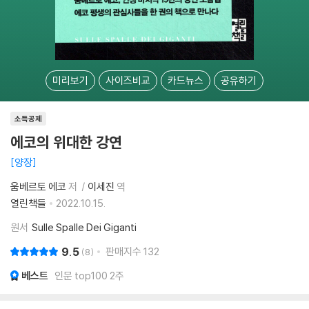
미리보기
사이즈비교
카드뉴스
공유하기
소득공제
에코의 위대한 강연
양장
움베르토 에코
저
이세진
역
열린책들
2022.10.15.
원서
Sulle Spalle Dei Giganti
9.5
판매지수
132
8
베스트
인문 top100 2주