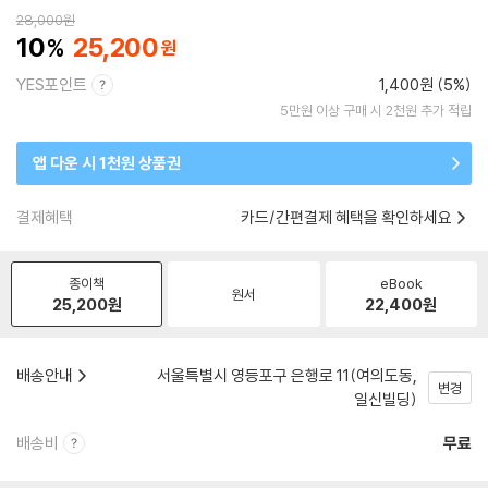
28,000
원
10
25,200
YES포인트
1,400원 (5%)
5만원 이상 구매 시 2천원 추가 적립
앱 다운 시 1천원 상품권
결제혜택
카드/간편결제 혜택을 확인하세요
종이책
eBook
원서
25,200
원
22,400
원
배송안내
서울특별시 영등포구 은행로 11(여의도동,
변경
일신빌딩)
배송비
무료