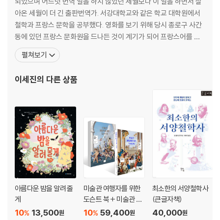
되었으며 어느덧 번역 일을 하지 않았던 세월보다 이 일을 하면서 살
아포리즘의 힘
아온 세월이 더 긴 출판번역가. 서강대학교와 같은 학교 대학원에서
오스카 와일드의 역설과 아포리즘
철학과 프랑스 문학을 공부했다. 영화를 보기 위해 당시 종로구 사간
뒤집기
동에 있던 프랑스 문화원을 드나든 것이 계기가 되어 프랑스어를 배
우기 시작했고, 프랑스 문학에 매력을 느껴 대학원에서 계속 공부할
07 거짓_윤리, 정치, 논리, 언어철학의 열띤 주제
펼쳐보기
마음을 먹게 되었다. 공부를 하기 위해 프랑스에도 잠시 다녀왔지만,
현실적인 문제로 박사 과정을 포기하고 대학원 재학 시절 처음 발을
거짓말의 윤리
이세진
의 다른 상품
들였던 번역 일로 돌아왔다. 처음에는 진지하게 직업으
바로크적 위장
서사적 허구
자기기만
반어
모조
무로부터의 모조
진짜라는 증거들
낙관적 전망
아름다운 밤을 알려 줄
미술관 여행자를 위한
최소한의 서양철학사
08 불완전성_예술적 불완전성의 몇 가지 형태에 대하여
게
도슨트 북 + 미술관 여
(큰글자책)
행자를 위한 도슨트 북 I
10
13,500
10
59,400
40,000
%
%
원
원
원
완전성이란 무엇인가