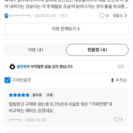
수용의 과정을 거치며 지식과 문화가 꽃을 피웠으며 이러한 기반이 오늘날
어 내려가는 것보다는 각 주제별로 조금씩 읽어나가는 것이 좋을 듯내용중
〈은폐는 정치 혹은 신중의 거짓 이미지에 불과하다. 정신과 성격이 동시에
창의성과 혁신의 바탕을 이루었음을 보여 준다. 고대인들은 비례의 아름다
에 장미 십자회, 음모론이나 다빈치 코드 류의 책에 대한 날카로운 비판 이
강인해야만 언제 진실을 말해야 하는지를 알고 용감하게 말할 수 있기 때
k********5
2025.07.05.
신고
0
댓글
0
움을, 중세인들은 빛의 아름다움은 물론, 짜릿함을 주는 괴물 형상의 아름
야기가 실려 있는
문이다. 그러므로 가장 나쁜 정치가들은, 사람들이 그들에 대해서 뭐라고
다움도 발견했다. 히틀러가 그린 정물화에서 우리는 예술적 가치와는 별개
리뷰 전체보기
말하든, 가장 감추어진 자들이다.〉 발타사르 그라시안도 〈은폐는 통치의 주
로 삶의 추를 떠올린다. 절대라는 개념에 대한 탐구는 인류를 진리 탐구로
요한 수단이다〉라고 지적했다. 지금도 어떤 장군이 자신의 공격 계획을 ─
이끌었고 그 과정에서 상대주의를 만나기도 했다. 그밖에 불의 다양한 이
질문을 받고서 ─ 적에게 폭로한다면 미쳤다고 할 것이다. 카이사르 암호에
미지, 소설 속 인물과의 친밀감, 이마를 탁 치게 하는 명언의 수사법, 거짓
리뷰
4
한줄평
4
서 트리테미우스 암호, 나아가 에니그마 암호에 이르기까지 군대는 다양한
말에 관한 고민, 불완전성의 가치, 비밀과 음모론의 의미, 성스러움의 인간
형태의 암호를 써서 소통을 은폐했다. 외교에서도 진실을 곧이곧대로 말하
적 모습 등 선대의 지식과 문화는 언제나 영감을 불러일으켰다.
는 것은 위험하고 권장할 만하지 않다. 우리도 일상의 소소한 외교술에서
클린봇
이 부적절한 글을 감지 중입니다.
설정
그런 외교적인 거짓말을 폭넓게 활용한다. 만나고 싶지 않았던 사람을 만
에코와 함께 고전을 종횡무진 따라가다 보면 어느새 현재와 만나게 된다.
나고는 반갑다고 인사를 한다든가, 어떤 집에 저녁 식사 초대를 받았는데
구매한줄평
추천순
개념이란 시대와 장소에 따라 변화하는 것이며, 거짓말이나 비밀, 음모과
그 집 주인의 요리 솜씨가 형편없다는 것을 알기 때문에 몸이 안 좋아서 못
같이 단순해 보이는 주제에 철학과 윤리, 정치와 권력의 문제가 결부되어
간다고 거짓 핑계를 댄다든가 하는 식으로 말이다.
종이책
구매
있다는 점, 팔이 없는 밀로의 비너스나 컬트 영화처럼 사람들이 완벽하지
--- pp.287~289
않은 것에 매력을 느낀다는 것을 알게 된다. 고전은 아이디어의 보물 창고
알림받고 구매후 앍는중 6,70년대 사설로 엮은 “가짜전쟁”과
이자, 도전해 볼 만한 산이기도 하다. 이 책에서 보물 혹은 도전거리를 찾아
비교하는 재미도 있겠네요.
자기가 쫓는 사람을 숨겨 줬느냐고 묻는 암살자의 예를 두고 칸트의 논증
보는 것은 어떨까.
s****e
2022.10.20.
1
을 생각해 보면 위대한 인물도 때때로 어리석은 말을 하는구나 싶다(보기
싫은 그림은 눈만 돌리면 안 볼 수 있는데 듣기 싫은 음악은 피할 도리 없이