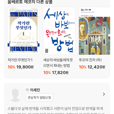
움베르토 에코
의 다른 상품
04 불_불의 상징
발점은 철학이었다. 토리노 대학에
신적 요소로서의 불
지옥의 불
연금술의 불
예술의 원인으로서의 불
공현 경험으로서의 불
재생의 불
현대의 에크피로시스
작가란 무엇인가 1
세상의 바보들에게 웃
푸코의 진자 (하)
05 보이지 않는 것_실제 존재하는 것처럼 얘기하기
으면서 화내는 방법
10
19,800
10
12,420
%
%
원
원
10
17,820
%
원
허구 속 인물과의 친밀감
허구와 실재 세계의 차이
문학을 읽는다는 것
역
이세진
관심작가 알림신청
06 역설과 아포리즘_논리학과 수사학에서의 사용법
스물다섯 살에 번역을 시작했고 서른이 넘어 전업으로 번역을 하게
〈나는 거짓말을 하고 있다〉