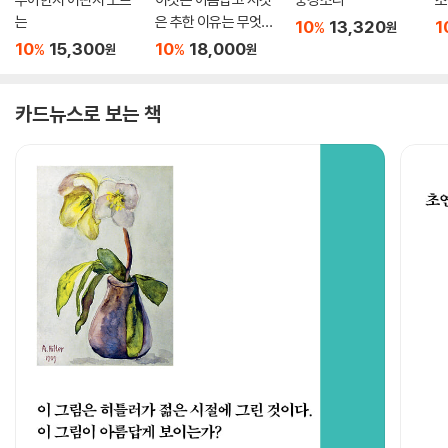
는
은 추한 이유는 무엇인
10
13,320
1
%
원
가
10
15,300
10
18,000
%
%
원
원
카드뉴스로 보는 책