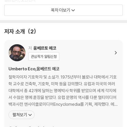
어둠 속을 배회하는 거인들
목차 더보기
아름다움을 위하여
아름다운 공포
미의 경험
저자 소개
2
02 추_예술에서의 추와 삶에서의 추
저
움베르토 에코
추의 다양성
관심작가 알림신청
적에 대한 관상학
당신의 흉측함을 사랑해요
Umberto Eco,움베르트 에코
현대 도시에서의 추함
철학자이자 기호학자 및 소설가. 1975년부터 볼로냐 대학에서 기호
학 교수로 건축학, 기호학, 미학 등을 강의했다. 유럽과 미국의 여러
03 절대와 상대_절대와 상대의 의미를 찾아서
대학에서 총 42개에 달하는 명예박사 학위를 받았으며 세계 각지에
서 수많은 명예 훈장을 받았다. 유럽 문명의 역사를 다룬 멀티미디어
〈절대〉가 있는 곳
백과사전 엔사이클로미디어Encyclomedia를 기획, 제작했다. 에코
진리에 대한 탐구
의 이름을 알린 소설 『장미의 이름』은 40여 개국에 번역돼 3천만 부
펼쳐보기
사실은 없고 해석만 있는가
이상이 판매되었다. 이 소설로 프랑스 메디치 상을 비롯해 각종 문학
상을 휩쓸며 세계적 작가로 발돋움하게 된다. 그러나 그의 학문적 출