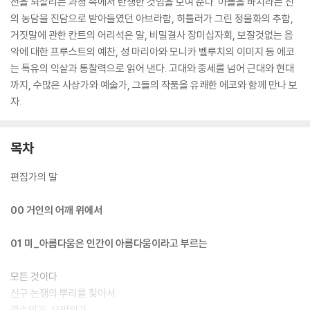
전을 되살리는 과정 속에서 탄생한 것임을 보여 준다. 아들을 바치라는 신
의 농담을 진담으로 받아들였던 아브라함, 히틀러가 그린 정물화의 추함,
거짓말에 관한 칸트의 어리석은 말, 비밀결사 장미십자회, 보잘것없는 음
악에 대한 프루스트의 예찬, 성 마리아와 모니카 벨루치의 이미지 등 에코
는 특유의 익살과 통찰력으로 읽어 낸다. 고대와 중세를 넘어 근대와 현대
까지, 수많은 사상가와 예술가, 그들의 작품을 유쾌한 에코와 함께 만나 보
자.
목차
편집가의 말
00 거인의 어깨 위에서
01 미_아름다움은 인간이 아름다움이라고 부르는
모든 것이다
신구 논쟁의 뿌리를 찾아서
겸손인가, 오만인가