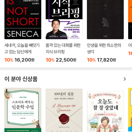
복하는가 하면 그런 형용사들을 무절제하게 축적하면서 격언조의 여담을
늘어놓고 20행 주기로 헐떡대느라 문장 구조 수습도 안 한다. 소설은 기계
적이고 감정 묘사가 서툴다. 인물들은 부들부들 떨고, 창백해지고, 이마에
흐르는 구슬 같은 땀을 닦고, 인간 같지 않은 음성으로 더듬거리고, 갑자기
의자를 박차고 일어났다가 털썩 주저앉는다. 저자는 강박적으로 방금 인물
이 주저앉은 의자가 조금 전에 앉아 있던 바로 그 의자임을 거듭 부연한다.
우리는 뒤마가 왜 그런 식으로 나아가는지 잘 안다. 그가 글을 쓸 줄 몰라서
세네카, 오늘을 빼앗기
품격 있는 대화를 위한
인생을 위한 최소한의
이
가 아니다. 『삼총사』는 훨씬 더 건조하고, 속도감 있고, 심리적인 면을 희생
고 있는 당신에게
지식 브리핑
생각
1
하면서까지 놀랄 만큼 유동적이다. 『몬테크리스토 백작』이 그렇게 된 이유
10
16,200
10
22,500
10
17,820
%
%
%
원
원
원
는 돈 때문이었다. 작가는 한 줄 단위로 돈을 받았기 때문에 이야기를 장황
하게 늘어놓아야 했다.
이 분야 신상품
--- pp.343~344
음모와 비밀에 대해서 경험(역사적 경험을 포함해서)이 가르쳐 주는 바는
(1) 비밀은 단 한 명만 알고 있어도 그 한 명이 조만간, 아마 잠자리에서 누
설할 것이다(순진한 프리메이슨과 성전기사단의 가짜 의식을 신봉하는 이
들만이 비밀의 불가침성을 믿는다). (2) 어떤 비밀이 있다면 그것을 누설
하게 만드는 적정 금액이 있다(거액의 저작권은 영국군 장교가 다이애나
황태자비와 의 불륜을 미주알고주알 털어놓는 책을 쓰기에 충분한 이유다.