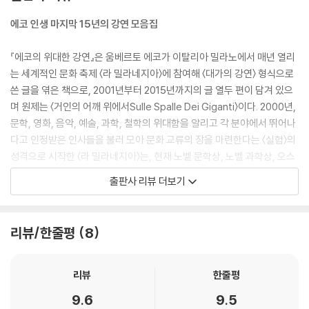
다양한 문화는 다양한 언어 및 신화뿐만 아니라 (그 환경 안에서는 합리적
인) 도덕에 대한 다양한 생각을 수반한다. 유럽은 좀 더 비판적인 태도로
에코 인생 마지막 15년의 강연 모음집
다른 문화들을 접했던 시기에 미셸 에켐 드 몽테뉴, 이어서 존 로크가 이 사
실을 이해하기 시작했다. 뉴기니 섬의 원주민은 지금도 식인(食人)이 정
『에코의 위대한 강연』은 움베르토 에코가 이탈리아 밀라노에서 매년 열리
당하고 권장할 만하다고 생각하지만 영국인이라면 그 생각에 동의하지 않
는 세계적인 문화 축제 〈라 밀라네지아〉에 참여해 〈대가의 강연〉 형식으로
을 것이다. 이러한 관찰은 반박 불가능해 보인다. 어떤 나라는 여성의 간통
쓴 글을 엮은 책으로, 2001년부터 2015년까지의 글 열두 편이 담겨 있으
을 우리보다 훨씬 가혹하게 처벌한다는 사실에 대한 관찰을 반박할 수 없
며 원제는 〈거인의 어깨 위에서Sulle Spalle Dei Giganti〉이다. 2000년,
듯이 말이다. 그러나 문화의 다양성을 인정한다고 해서 어떤 행동이 다른
문학, 영화, 음악, 예술, 과학, 철학의 위대함을 알리고 각 분야에서 뛰어나
행동보다 보편적이라는 사실(자식에 대한 사랑, 기쁨이나 혐오를 표현하
다고 인정받은 인사들을 불러 모아 문화 교류의 장을 마련한다는 〈실험〉의
는 표정 등)까지 의심할 수는 없다. 또한 문화의 다양성을 인정한다고 해서
성격으로 시작한 〈라 밀라네지아〉는, 현재 노벨 문학상, 노벨 과학상, 오스
자동으로 도덕적 상대주의로 넘어가지는 않는다. 도덕적 상대주의란 모든
카 상, 각종 국제 음악상의 수상자들을 초청하는 것은 물론 이탈리아의 14
출판사 리뷰 더보기
문화에 통용되는 윤리적 가치관이 없으므로 우리의 욕망과 이해에 우리의
개 도시에서 열릴 정도로 유명해진 축제다. 에코는 2016년 타계하기 전까
행동을 자유로이 맞춰 나갈 수 있다는 입장이다. 문화는 제각각 다르고 그
지 이 축제에 거의 매 회 빠지지 않고 초청받았으며, 때로는 주제 선정에 영
다양성을 존중해야 한다는 인식이 우리의 문화적 정체성을 포기한다는 의
감을 주기도 했다.
리뷰/한줄평
8
미는 아니다.
--- p.147
이 축제에서 에코는 축제의 의미만큼이나 자신이 중요하다고 여기는 주제
들에 관해 이야기했다. 에코의 담론에는 계속 되돌아오는 주제들이 있는
리뷰
한줄평
시대, 인종, 종교의 종류를 막론하고 종교 재판관들은 불을 인간의 죄뿐만
데, 이는 에코가 그 주제들에 끊임없이 관심을 기울여 왔다는 것을 의미한
9.6
9.5
이 아니라 책의 죄를 씻는 도구로도 여겼다. 책이 화형당한 이야기는 차고
다. 여는 글에 해당하는 첫 번째 글 「거인의 어깨 위에서」는 다른 열한 편의