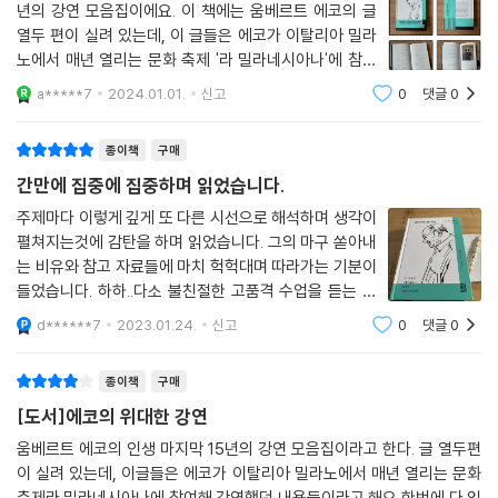
단테, 톨스토이, 셰익스피어, 데카르트, 칸트 등 흔히 〈대가〉라고 알려진 작
년의 강연 모음집이에요. 이 책에는 움베르트 에코의 글
다. 안나 카레니나는 죽었고 이를 돌이킬 수는 없다는 사실만이 그녀를 우
가나 철학자, 혹은 그들의 작품을 우리는 대개 공부하듯 대한다. 그것이 고
열두 편이 실려 있는데, 이 글들은 에코가 이탈리아 밀라
리네 삶의 애수 어린 동반자로 ─ 감정을 건드리며, 절대적으로, 강박적으
전을 대하는 방법의 전부일까? 에코는 빛을 사랑한 중세인을 이야기하며
노에서 매년 열리는 문화 축제 '라 밀라네시아나'에 참여
로 ─ 만들어 준다. 비록 안나 카레니나는 물리적으로 실존하지 않았지만
단테의 『신곡』 「천국편」을 불러오고, 허구와 실제 세계의 차이를 이야기하
해 강의했던 내용들이라고 해요. 2001년부터 2015년까
a*****7
2024.01.01.
신고
0
댓글
0
말이다.
지 시간 순으로, 첫 번째 강연은 ＜거인의 어깨 위에서＞
며 톨스토이의 『안나 카레니나』, 셰익스피어의 『겨울 이야기』를 불러온다.
--- pp.236~237
이며, 그 다음은 ＜미＞, ＜추＞, ＜절대와
데카르트가 독일 여행 중 비밀결사 장미십자회와 접촉하려 했던 사실을 알
종이책
구매
려 주기도 하고, 암살자 앞이라도 거짓말을 해서는 안 된다는 칸트를 두고
워튼 경은 재치 있게 표현하지만 당대 사회의 진부한 생각을 참을 수 없으
간만에 집중에 집중하며 읽었습니다.
〈위대한 인물도 때때로 어리석은 말은 하는구나 싶다〉라고 조롱하기도 한
리만치 줄줄이 늘어놓는다(이 때문에 와일드의 독자들은 그의 가짜 역설
다. 마치 강연 무대에 선인들을 소파에 앉혀 놓고 청중 앞에서 대화하듯 이
주제마다 이렇게 깊게 또 다른 시선으로 해석하며 생각이
들로 기분 전환을 한다). 〈어떤 주교는 열여덟 살에 배운 것을 여든 살에도
펼쳐지는것에 감탄을 하며 읽었습니다. 그의 마구 쏟아내
야기를 이끌어 가는 느낌이다. 이 책에서 친절하고 유쾌한 언어로, 때로는
되풀이한다.〉 〈더없이 진부한 일도 몰래 숨어서 하면 재미있다.〉 〈결혼의 유
는 비유와 참고 자료들에 마치 헉헉대며 따라가는 기분이
우스꽝스럽게, 때로는 날카롭게 이야기를 전개하는 에코를 따라가면서 에
일한 매력은 두 사람 모두에게 거짓된 생활이 필수 불가결해진다는 데 있
들었습니다. 하하..다소 불친절한 고품격 수업을 듣는 것
코의 해박한 지식을 속속들이 들여다 볼 수 있다.
다.〉 〈요즘은 실연도 여러 판본으로 나온다.〉 〈젊은이는 정절을 지키고 싶지
같은 기분이 들지만, 덕분에 더 집중하게 되고, 관련된 문
d******7
2023.01.24.
신고
0
댓글
0
헌도 찾아보면서 뿌듯하게 책을 완독했습니다. 식견이 짧
만 그럴 수 없고, 늙은이는 정절을 깨고 싶지만 그럴 수 없다.〉 〈나는 돈이
에코에 따르면, 거인과 난쟁이의 이야기는 오래된 부친 살해 은유에 관한
은 제겐, 읽은 책 중에 정말 시간 많~~~
필요 없다. 계산서를 지불하는 사람은 돈이 필요하지만 나는 절대 계산서
수많은 이야기 중 하나다. 곧 기존의 것을 지키려는 자들과 혁신을 추구하
종이책
구매
를 지불하지 않으므로.〉 〈영국은 아무것도 바뀌지 않았으면 좋겠다. 단, 날
는 자들 사이의 논쟁을 말한다. 유의할 점은 공격이 대칭적으로 이루어졌
[도서]에코의 위대한 강연
씨만 빼고.〉 〈청춘을 되찾고 싶으면 미친 짓을 되풀이하면 된다.〉 〈남자는
다는 점이다. 아버지를 죽인 오이디푸스나 제 손으로 두 아들을 죽인 메데
권태 때문에 결혼하고, 여자는 호기심 때문에 결혼한다.〉……
움베르트 에코의 인생 마지막 15년의 강연 모음집이라고 한다. 글 열두편
이아 같은 신화 속 이야기뿐 아니라, 새로운 라틴어의 등장과 기존 예술 양
이 실려 있는데, 이글들은 에코가 이탈리아 밀라노에서 매년 열리는 문화
--- pp.267~268
식에 대한 반발 등 그 역사는 유구하다. 에코는, 이미 고대와 중세에 논쟁과
축제라 밀라네시아나에 참여해 강연했던 내용들이라고 해요 한번에 다 읽