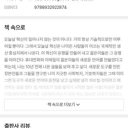
ISBN13
9788932922874
표상 불가능성 문제
신의 모습
성스러움과 문화
책 속으로
참고 문헌
오늘날 혁신이 일어나지 않는 것이 아니다. 거의 항상 기술적으로만 이루
그림 출처
어질 뿐이다. 그래서 오늘날 혁신은 나이든 사람들이 이끄는 국제적인 생
찾아보기
산 중심지에서 나온다. 이 혁신이 유행을 만들어 내고 젊은이들은 그 유행
을 따라간다. 휴대전화와 이메일이 젊은이들의 새로운 언어를 만들었다고
하는데, 나는 10년 전에 나온 글들을 보여 주고 싶다. 새로운 도구를 만든
장본인들과 그들을 연구한 나이 지긋한 사회학자, 기호학자들은 그때 이미
그런 도구가 새로운 언어와 표현을 낳고 실제로 널리 퍼뜨릴 것이라고 예
견하는 글을 썼다. 빌 게이츠가 일을 벌이기 시작한 젊은 시절(지금은 젊은
이들에게 어떤 언어를 사용해야 하는지 일러 주는 원숙한 사내가 되었다),
그는 세대 반란을 꾀하지 않았다. 오히려 아버지와 아들을 동시에 사로잡
책 속으로 더보기
을 수 있는 방안을 주도면밀하게 연구했다.
--- pp.36~37
출판사 리뷰