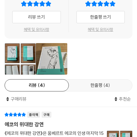
넘친다. 부주의, 사고, 무지 때문에 책이 타버린 적도 있지만 나치처럼 퇴폐
글을 아우른다. 난쟁이와 거인의 아포리즘은 에코의 첫 소설이자 베스트셀
적인 예술의 증거들을 정화하고 파괴하려고 분서(焚書)를 행한 경우도 많
러인 『장미의 이름』에서 언급된 바 있기에, 2001년 축제의 초창기에 이 주
리뷰 쓰기
한줄평 쓰기
다. 돈키호테를 염려하는 벗들은 정신건강과 도덕성을 해친다는 이유로 서
제를 선정해 포문을 연 것은 남다른 의미가 있다. 이 책은 난쟁이와 거인 아
재에서 기사 문학을 비우고 불태워 버린다. 엘리아스 카네티의 『화형』(19
포리즘의 기원을 비롯해 미와 추의 본질, 절대와 상대, 비밀과 음모의 힘,
혜택 및 유의사항
혜택 및 유의사항
35)에서 도서관이 불타는 장면은 엠페도클레스의 희생을 연상시킨다(〈마
예술의 불완전성 등을 탐구하며 창의적인 지식과 문학, 예술 작품들이 선
침내 불길이 그에게 닿았을 때 그는 평생 웃어 본 적 없는 사람처럼 큰 소리
인들과의 소통에서 역동적으로 발생한다는 것을 보여 준다. 곧 에코는 우
로 웃었다〉). 레이 브래드버리의 『화씨 451』(1953)에서도 책들은 불에
리가 난쟁이에 불과하지만 거인들 덕분에 그들의 어깨 위에서 더 멀리 보
타 사라질 운명에 처해 있다. 『장미의 이름』(1980)에서 수도원 도서관은
게 된다는 점을 일깨운다.
숙명적으로, 그리고 최초의 검열 때문에 불타 버린다.
--- pp.195~196
이 책에는 에코가 강연과 글에 사용하고 이 책을 위해 추가 선정한 총 135
개의 도판이 실려 있어 생생한 느낌으로 에코를 만나 볼 수 있다. 몇몇 글은
문학을 읽는다는 것은 인물의 운명을 바꿀 수 없음을 안다는 것이다. 보바
리뷰
4
한줄평
4
『가재걸음』, 『적을 만들다』에서 공개된 바 있어 다른 맥락에서 맛볼 수 있
리 부인의 운명을 바꿀 수 있다면 〈보바리 부인은 자살했다〉라는 주장이 반
으며, 더불어 이 책을 통해 『미의 역사』, 『추의 역사』는 물론, 그의 이름을
박 불가능한 진리의 모델이라는 위안 어린 확신을 더 이상 갖지 못할 것이
구매리뷰
추천순
널리 알린 베스트셀러 소설 『장미의 이름』으로 에코에 대한 관심을 넓혀
다. 소설의 가능한 세계로 들어간다는 것은 영원히, 어떤 특정한 방식으로,
볼 수 있다.
우리의 욕망이 닿지 않게, 일은 다 일어났음을 받아들이는 것이다. 우리는
종이책
구매
이 좌절을 받아들이고 그로써 숙명에 전율해야 한다. 나는 이 〈운명fatu
고전을 만나는 유쾌한 방법
에코의 위대한 강연
m〉에 대한 교육이 문학의 주요 기능 중 하나라고 생각한다. 이 교육이 허구
《에코의 위대한 강연》은 움베르트 에코의 인생 마지막 15
속의 인물들, 속세의 성인들과 신자들의 성인들이 지닌 패러다임적인 가치