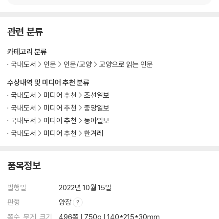
I 세트
예술적 불완전성
과잉의 미학
관련 분류
어설픔의 미학
카테고리 분류
09 비밀_비밀을 누설한 자는 해를 입을지니
국내도서
인문
인문/교양
교양으로 읽는 인문
조심성
수상내역 및 미디어 추천 분류
신비한 비밀
국내도서
미디어 추천
조선일보
장미십자회
국내도서
미디어 추천
중앙일보
드러난 비밀은 쓸모가 없다
국내도서
미디어 추천
동아일보
국내도서
미디어 추천
한겨레
10 음모_권력의 도구
『다빈치 코드』의 진실
품목정보
음모론의 기법
오류투성이 음모
발행일
2022년 10월 15일
판형
양장
11 성스러움_성스러움은 어떻게 표현되는가
쪽수, 무게, 크기
496쪽 | 750g | 140*215*30mm