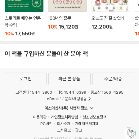
만약 황태자비 시어머니와의 불륜이었으면 금액이 배로 뛰었을 것이요, 이
런 부류의 젠틀맨은 기꺼이 그 사연도 낱낱이 털어놓았으리라). 그런데 쌍
둥이 빌딩 테러를 꾸며 내려면(일에 착수하고, 공군 개입을 막고, 당혹스러
스토리로 배우는 인문
100년의 질문
오늘도 참 잘 살았네
쓸
학 수업
까
운 증거들을 숨기고 등등) 적어도 수백 명이 이 음모에 협력했어야만 한다.
10
15,120
12,200
%
원
원
그러한 기획에 고용된 자들은 대개 점잖은 사람들이 아니니 거액을 준다고
10
17,550
1
%
원
하면 얼마든지 비밀을 누설했을 것이다. 요컨대 이 이야기에는 〈내부 고발
자〉가 없다.
이 책을 구입하신 분들이 산 분야 책
--- p.403
피에르 파올로 파솔리니도 음모는 진실을 마주해야 하는 부담을 덜어 주기
때문에 우리를 열광하게 한다고 했다. 그렇다면 세상에 음모론자들이 우글
로그인
최근 본 상품
주문/배송
거린다는 사실에 우리는 무관심해질 수도 있다. 어떤 사람이 미국이 달 착
륙을 못했다고 생각한다면 그건 그 사람 문제 아닌가. 2013년에 대니얼 졸
고객센터 1544-3800
티켓 1544-6399
중고샵 1566-4295
eBook 1:1문의/채팅상담
리와 캐런 더글러스는 『음모론의 사회적 결과』에서 〈음모론을 지지하는 정
보에 노출되는 사람들은 음모론을 반박하는 연구를 믿는 사람들보다 정치
예스이십사(주) 사업자 정보
참여 의욕이 위축된다〉라는 결론을 내렸다. 사실 신세계 질서를 수립하려
이용약관
개인정보처리방침
청소년보호정책
는 비밀결사 ─ 그게 일루미나티든 빌더버그 회의이든 ─ 가 세계사를 이끈
PC버전
회사소개
거래처관계자께
다고 믿는 사람이 도대체 뭘 해볼 수 있겠는가? 체념하고 속을 끓이는 게
도서홍보
광고
전부다. 이렇게 모든 음모론은 사람들의 상상력을 존재하지 않는 위험으로
Copyright © YES24 Corp. All Rights Reserved.