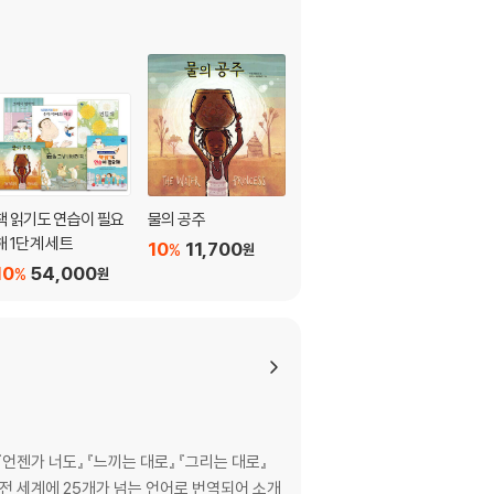
책 읽기도 연습이 필요
물의 공주
해 1단계 세트
10
11,700
%
원
10
54,000
%
원
『언젠가 너도』 『느끼는 대로』 『그리는 대로』
 전 세계에 25개가 넘는 언어로 번역되어 소개