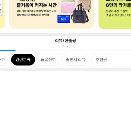
리뷰/한줄평
56
소개
관련분류
품목정보
출판사 리뷰
추천평