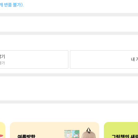
 반품 불가).
팔기
내 
불가