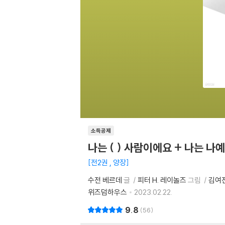
소득공제
나는 ( ) 사람이에요 + 나는 나
전2권 , 양장
수전 베르데
글
피터 H. 레이놀즈
그림
김여
위즈덤하우스
2023.02.22.
9.8
56