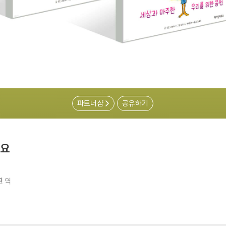
파트너샵
공유하기
예요
진
역