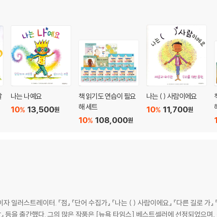
말
나는 나예요
책 읽기도 연습이 필요
나는 ( ) 사람이에요
해 세트
10
13,500
10
11,700
%
%
원
원
10
108,000
%
원
일러스트레이터. 『점』 『단어 수집가』 『나는 ( ) 사람이에요』 『다른 길로 가』 
말』 등을 출간했다. 그의 많은 작품은 [뉴욕 타임스] 베스트셀러에 선정되었으며,