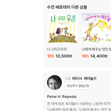
수전 베르데
의 다른 상품
나 그리고 우리
나에게 해 주는 멋진 
10
13,500
10
14,400
%
%
원
원
그림
피터 H. 레이놀즈
관심작가 알림신청
Peter H. Reynols
전 세계 많은 독자들이 사랑하는 그림책 작가이자 
『너에게만 알려 줄게』 『나에게 해 주는 멋진 