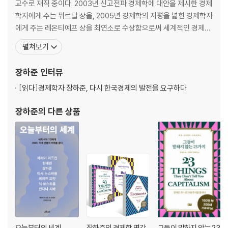
교수로 재직 중이다. 2003년 신고전파 경제학에 대안을 제시한 경제
이데올로기는 줄이고
학자에게 주는 뮈르달 상을, 2005년 경제학의 지평을 넓힌 경제학자
에게 주는 레온티예프 상을 최연소로 수상함으로써 세계적인 경제학
4장 핀란드 사람과 코끼리: 외국인 투자는 규제해야 하는가?
자로 명성을 얻었다. 2014년에는 영국의 정치 평론지 《프로스펙트P
펼쳐보기
ROSPECT》가 매년 선정하는 ‘올해의 사상가 50인’ 중 9위에 오르
외국 자본이 꼭 필요한가? | 테레사 수녀 같은 외국 자본? | ‘군사력보다 더
기도 했다. 주요 저서로는 《장하준의 경제학 강의Economics The
장하준
인터뷰
위험하다’ | 국경 없는 세계가 도래했는가? | ‘자본에 의해 착취당하는 것보
User’s Guide》, 《그들이 말하
다 나쁜 딱 한 가지는…’
[읽다]
경제학자 장하준, 다시 한국경제의 발전을 요구하다
5장 인간이 인간을 착취한다: 민간 기업은 좋고, 공기업은 나쁜가?
장하준
의 다른 상품
재판정에 선 국가 소유 | 국영 대 민영 | 국영 기업의 성공 사례 | 국영화를
해야 하는 이유 | 민영화의 함정 | 검은 고양이든, 흰 고양이든
6장 1997년에 만난 윈도 98: 아이디어의 ‘차용’은 잘못인가?
‘천재는 불이고, 이익 추구는 연료다’ | 존 로와 최초의 기술 ‘군비 경쟁’ | 변
호사들이 끼어들기 시작하다 | 미키마우스, 오래오래 사세요 | 끝을 접은
샌드위치와 강황 | 맞물린 특허의 횡포 | 가혹한 규정과 개발도상국 | 균형
오늘부터의 세계
장하준의 경제학 명강
그들이 말하지 않는 23