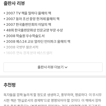
출판사 리뷰
험이 높은 기업 금융 대신에 ‘앉아서 돈 버는’ 주택 담보 대출이나 소비자
금융을 주로 하기 시작했다. 은행 대출 중에 기업 대출의 비율이 1990년대
* 2007 TV 책을 말하다 올해의 책
초 90% 선에서 30~40% 선으로 떨어졌고, 이에 따라 은행 대출에 의존
* 2007 동아 조선 중앙 한겨레 올해의 책
하는 중소기업은 투자가 어려워졌다. 결국 투자율은 국민소득 대비 35%
* 2007 한국출판인회의 이달의 책
선에서 30% 선으로 떨어졌고, 경제의 경쟁력에 가장 중요한 설비 투자는
* 48회 한국출판문화상 인문교양 부문 수상
더 큰 폭으로 떨어져서 국민소득 대비 비중이 외환 위기 이전 14~16% 수
* 2008 학술원 우수학술도서
준에서 7~8% 수준으로 ‘반토막’이 났다. 투자가 줄어드니 경제 성장이 줄
* 2008 예스24 교보 알라딘 인터파크 올해의 책
어드는 것은 당연하다.
* 2008 국방부 불온서적
---「서문」중에서
* 160주 연속 경제 분야 베스트셀러
한국 경제가 자유 무역 체제라는 일반적인 인식은 한국의 수출 성공 때문
보통 사람들을 위한 장하준의 첫 교양 경제서
출판사 리뷰 더보기
에 형성된 것이다. 그러나 일본과 중국의 경우에서도 볼 수 있듯이 수출의
성공은 자유 무역을 전제로 하는 것이 아니다. 초기의 (간단한 의류와 값싼
전 세계가 주목하는 경제학자 장하준 교수가 처음으로 보통 사람들을 염두
전자 제품 따위) 한국 수출품들은 새롭고 보다 고도화된 산업에 필수적인
에 두고 집필한 본격 교양 경제학의 걸작이다. 이 책은 출간 후 160주 연속
추천평
선진 기술과 값비싼 기자재를 사들이는 데 필요한 외화를 획득할 수 있는
경제 분야 베스트셀러에 오르고 여러 언론과 서점, 기관의 올해의 책과 우
유일한 방법이었다. 한국 정부는 그렇게 해서 도입된 새로운 산업들을 관
수 도서에 선정되며 탁월한 경제서라는 찬사를 받았다. 그런 한편 반미, 반
독자들을 깜짝 놀라게 할 정도로 생생하고, 풍부하며, 명료하다. 이 무시무
세와 보조금으로 보호했는데, 그것은 국제 경쟁으로부터 영원히 보호하기
정부, 반자본주의라는 딱지가 붙은 채 국방부 불온서적에 지정되는 필화를
시한 책은 ‘현실로서의 경제학’으로 명명되어야 할 것이다. 이 책에서 장하
위해서가 아니라 해당 산업이 새로운 기술을 흡수하고 조직화하여 세계 시
겪기도 했다.