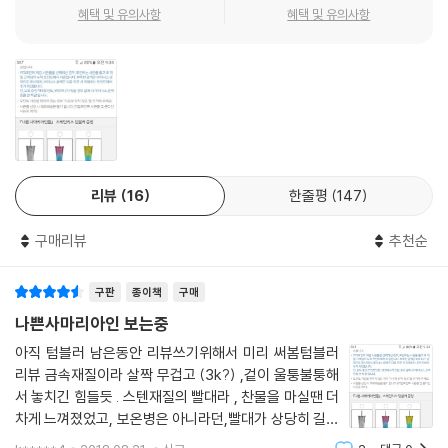
는 부를 더 많이 나누어 가지려면 그 전에 먼저 ‘더 많은 부’를 창출해야 하
혜택 및 유의사항
혜택 및 유의사항
다르다. ‘미국의 양심’이라 불리는 언어학자 노엄 촘스키는 “독자들을 깜짝
- 마틴 울프 ([파이낸셜 타임스] 칼럼니스트)
며, 신자유주의야말로 이 목표를 달성할 수 있는 방법이라는 이야기를 되
놀라게 할 정도로 생생하고, 풍부하며, 명료하다”라고 이 책을 평가했다.
풀이해서 들어 왔다. 그러나 신자유주의적 정책의 결과 대부분의 국가에서
또 영국의 정론 일간지 『가디언』의 경제부장인 래리 엘리엇은 이렇게 격찬
책을 덮으며 한 가지 궁금증이 인다. 나쁜 사마리아인들의 권고를 뿌리친
소득 불평등은 증대한 반면, 성장은 사실상 크게 둔화되었다. 게다가 신자
한다. “최고의 책이다. 탄탄한 연구를 기반으로 아름답게 서술된 이 책은
덕분에 어느덧 선진국 클럽에 가입한 한국은 지금 착한 사마리아인일까,
유주의가 풍미했던 기간에는 경제 불안정까지 급증했다. 세계는, 그중에서
그야말로 경제학의 파노라마이다.” 그러면서 “성장과 세계화와 관련해 모
나쁜 사마리아인일까? 이도 저도 아닌 보통 사마리아인일까?
도 개발도상국의 세계는 특히 1980년대 이후 더 큰 규모의 금융 위기를 보
든 나라가 따라야 할 정답이 있다고 믿는 사람들에게 가하는 치명적 일
- [경향신문]
다 빈번하게 겪어 왔다. 다시 말해 신자유주의의 세계화는 경제 생활의 모
격”이라고 덧붙인다.
든 전선－성장, 평등, 안정－에서 실패했다. 그럼에도 불구하고 우리는 늘
리뷰
16
한줄평
147
신자유주의 세계화가 전례 없는 풍요를 가져왔다는 이야기를 듣고 있다.
한국과 대만, 인도네시아 등 개발도상국의 사례를 들어 ‘비교 우위 이론’
미국판 편집자는 이 책의 목적이 “자유주의 경제학자들의 교리 속에 도사
개별 국가의 차원에서 볼 때도 정사에서 사실 왜곡이 이루어지고 있음은
‘지식재산권 보호론’ ‘공기업 민영화론’ ‘작은 정부론’ ‘투명 경제론’ 등 경제
린 함정을 폭로”하는 데 있으며, 그러기 위해 장하준 교수가 구사하는 무기
구매리뷰
추천순
명백하다. 정통 신자유주의 경제학자들은 우리에게 이런 역사를 믿으라고
학의 정설로 대접받는 이론이 역사적 사실에 부합하지 않았음을 조목조목
는 “십자포화처럼 쏘아대는 풍부한 사례, 야유에 가까운 위트, 그리고 매
강요하고 있지만, 제2차 세계 대전 이후 경제 개발에 성공한 개발도상국들
공격한다. 심지어 이들 이론이 영국, 미국, 독일, 일본의 역사와도 부합하
력적인 문체”라고 평가한다. 이 중 풍부한 사례는 장하준 교수의 전작들에
구판
종이책
구매
은 거의 모두 보호 관세와 보조금을 비롯한 갖가지 형태의 정부 개입을 활
지 않는다고 맹비판하며 경제학에서도 ‘차가운 머리’만큼 ‘따뜻한 가슴’이
서도 충분히 확인할 수 있다. 또 매력적인 문체는 독자 각자의 판단에 맡기
나쁜사마리아인 보는중
용하는 민족주의적 정책을 통해 성공을 거두었다. ---p.69~70
중요하다고 역설한다.
면 될 일이다. 그렇지만 야유에 가까운 위트라니, 하며 갸우뚱하던 고개는
아직 텀블러 남은동안 리뷰쓰기위해서 미리 써봄텀블러
- [동아일보]
다음과 같은 대목을 만나면 저절로 끄덕여진다.
제3세계 외채 위기가 있었던 1982년 이후 IMF와 세계은행의 역할은 크게
리뷰 금속재질이라 살짝 무겁고 (3k?) ,겉이 울퉁불퉁해
서 놓치긴 힘들듯 . 스텐재질의 빨대라 , 찬물을 마실땐 더
달라졌다. 이들은 이른바 구조조정 프로그램SAPs이라는 합동 작전을 통
“외국인 투자 규제의 필요성 여부를 떠나 외국인 투자의 실질적인 규제가
자유 시장은 각국이 이미 잘하고 있는 것에 충실하라고 지시한다. 이는 단
차게 느껴졌었고, 보온병은 아니라던,빨대가 상당히 길어
해 개발도상국의 정책에 대해 막강한 영향력을 발휘하기 시작했다. 이 프
가능하지 않다는 주장은 어떻게 보아야 할 것인가? 나쁜 사마리아인들의
도직입적으로 말해 가난한 나라에 현재 하고 있는 생산성 낮은 활동을 계
서 10Cm정도 더 튀어 나와있는듯.. 얼려보지 않아서 결
로그램들은 브레턴우즈 기구의 본래 임무에서 훨씬 벗어나 정부 예산, 산