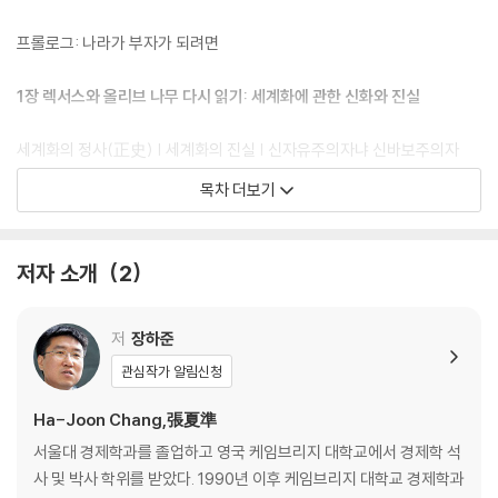
프롤로그: 나라가 부자가 되려면
1장 렉서스와 올리브 나무 다시 읽기: 세계화에 관한 신화와 진실
세계화의 정사(正史) | 세계화의 진실 | 신자유주의자냐 신바보주의자
냐? | 누가 세계 경제를 운용하는가? | 나쁜 사마리아인들이 이길 것인가?
목차 더보기
2장 대니얼 디포의 이중생활: 부자 나라는 어떻게 부자가 되었는가?
저자 소개
2
영국, 세계에 도전장을 던지다 | 영국 경제의 이중생활 | 미국, 싸움판에 들
어서다 | 링컨과 관세와 남북전쟁 | 다른 나라들, 부끄러운 비밀들 | 역사에
서 배우는 올바른 교훈
저
장하준
관심작가 알림신청
3장 여섯 살 먹은 내 아들은 일자리를 구해야 한다!: 자유 무역이 언제나 정
답인가?
Ha-Joon Chang,張夏準
서울대 경제학과를 졸업하고 영국 케임브리지 대학교에서 경제학 석
자유 무역은 통하지 않는다! | 이론이 나쁘면 결과도 나쁘다 | 국제 무역 시
사 및 박사 학위를 받았다. 1990년 이후 케임브리지 대학교 경제학과
스템과 그 불만 | 농업을 위해서 공업을 희생시키라고? | 무역은 늘리고,