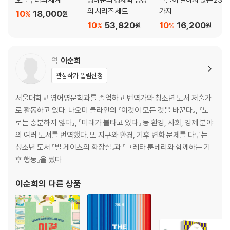
을 잡아라
의 시리즈 세트
가지
10
18,000
%
원
10
53,820
10
16,200
%
%
원
원
7장 미션 임파서블?: 재정 건전성의 한계
노상강도, 무장 강도, 청부 살인업자 | 물가 상승도 물가 상승 나름이다 | 물
역
이순희
가 안정의 대가(代價) | 재정 건전성 정책이 건전하지 않을 때 | 부자 나라
관심작가 알림신청
는 케인스주의, 가난한 나라는 통화주의
서울대학교 영어영문학과를 졸업하고 번역가와 청소년 도서 저술가
8장 자이르 대 인도네시아: 부패하고 비민주적인 나라에는 등을 돌려야 하
로 활동하고 있다. 나오미 클라인의 『이것이 모든 것을 바꾼다』, 『노
는가?
로는 충분하지 않다』, 『미래가 불타고 있다』 등 환경, 사회, 경제 분야
의 여러 도서를 번역했다. 또 지구와 환경, 기후 변화 문제를 다루는
부정부패는 경제 발전을 저해하는가? | 번영과 정직 | 시장이 너무 확대되
청소년 도서 『빌 게이츠의 화장실』과 『그레타 툰베리와 함께하는 기
어서 탈이다 | 민주주의와 자유 시장 | 민주주의가 민주주의를 훼손할 때 |
후 행동』을 썼다.
민주주의와 경제 발전 | 정치와 경제 발전
이순희
의 다른 상품
9장 게으른 일본인과 도둑질 잘하는 독일인: 경제 발전에 유리한 민족성이
있는가?
문화는 경제 발전에 영향을 미치는가? | 문화란 무엇인가? | 지킬 박사와