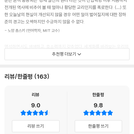
준은 흔히 통용되는 ‘경제 발전의 원리’라는 것이 산업혁명 이후 지금까지
장에서 본격적으로 경쟁할 수 있을 때까지 시간을 벌어 주기 위한 것이었
전개된 역사에 비추어 볼 때 얼마나 황당한 교리인지를 폭로한다. (…) 또
다. 한국의 경제 기적은 시장 인센티브와 국가 관리의 교묘하고도 실용적
아마 이 책을 정말로 읽는 독자라면 이런 식의 이데올로기적 재단이나 “대
한 오늘날의 현실이 개선되지 않을 경우 어떤 일이 벌어질지에 대한 장하
인 조합이 빚어낸 결과이다. 한국 정부는 공산국가들이 그랬던 것처럼 시
체 정체가 뭐냐?”라는 질문은 결코 하지 않을 것이다. 나아가 1980년대에
준의 경고는 오싹하지만 수긍하지 않을 수 없다.
장을 말살하지는 않았지만, 그렇다고 해서 한국 정부가 자유 시장에 대해
영국 총리 마거릿 대처가 대대적인 공기업 민영화에 나서며 했던 “달리 대
맹목적인 믿음을 가지고 있는 것도 아니었다. 한국의 경제 발전 전략은 시
- 노암 촘스키 (언어학자, MIT 교수)
안이 없다”는 말을 연상시키는 “그래서 어떻게 하자는 것이냐?”라는 질문
장을 진지하게 받아들이기는 하지만 시장이 정책 개입을 통해서 조정되어
역시 더 이상 하지 않을 것이다.
야 할 때가 많다는 사실을 깨닫고 있었다. 이런 ‘이단적인’ 정책으로 부유해
명석하면서도 생생하고, 호소력까지 갖추었다. 세계화를 바라보는 우리의
진 것이 한국뿐이라면 자유 시장의 주창자들이 한국의 사례는 단순한 예외
시각을 절로 새롭게 만들어 주는 책이다.
추천평 더보기
이 책은 장하준 교수가 처음으로 현실로서의 경제학 전반에 대해, 그것도
에 지나지 않는다고 단정할 수도 있을 것이다. 하지만 한국은 예외가 아니
경제학자가 아닌 보통 사람들을 염두에 두고 쓴 책이다. 그렇기에 이 책은
- 조지프 스티글리츠 (컬럼비아대학교 경제학 교수, 노벨 경제학상 수상자, 『불평등의
다. 나중에 논의하겠지만, 오늘날의 선진국들은 거의 대부분 신자유주의
『사다리 걷어차기』(2004)나 『국가의 역할』(2006)처럼 학술적인 책도
대가』 저자)
경제학에 배치되는 정책 처방을 토대로 해서 부자 나라가 되었다. 자유 시
리뷰/한줄평
163
아니고, 『쾌도난마 한국경제』(2005)처럼 우리나라에만 포커스를 맞춘
장과 자유 무역의 본거지라고 여겨지는 영국과 미국도 예외는 아니다.
책도 아니다. 이 책은 ‘개방’과 ‘세계화’ 외에는 ‘달리 대안이 없다’는 신자유
최고의 책이다. 탄탄한 연구를 기반으로 아름답게 서술된 이 책은 그야말
---「프롤로그」중에서
주의적 조류가 어딘가 잘못된 것 같음에도 불구하고 딱히 반박할 논리를
로 경제학의 파노라마이다. 『나쁜 사마리아인들』은 성장과 세계화와 관련
리뷰
한줄평
찾지 못해 곤혹스러워하는 모든 이들에게 장하준 교수가 들려주는 신랄하
해 모든 나라가 따라야 할 정답이 있다고 믿는 사람들에게 가하는 치명적
1장 렉서스와 올리브 나무 다시 읽기
9.0
9.8
고 명쾌한 현실 경제학 이야기 아홉 마당이다.
일격이다. 꼭 읽으시라!
- 래리 엘리엇 ([가디언] 경제부장)
1980년대 이후 신자유주의적 세계화의 형편없는 ‘성장’ 기록은 당혹스러
풍성한 사례, 매력 넘치는 문체, 그리고 위트까지
울 정도이다. 성장의 가속화－필요하다면 불평등의 증대와 약간의 빈곤
리뷰 쓰기
한줄평 쓰기
증대라는 대가를 치르고라도－는 신자유주의 개혁이 내건 목표였다. 우리
장하준은 세계화에 대한 가장 탁월한 비평가다.
그래서 이 책은 이제까지의 장하준 교수 책과는 문체나 구성 방식 자체가