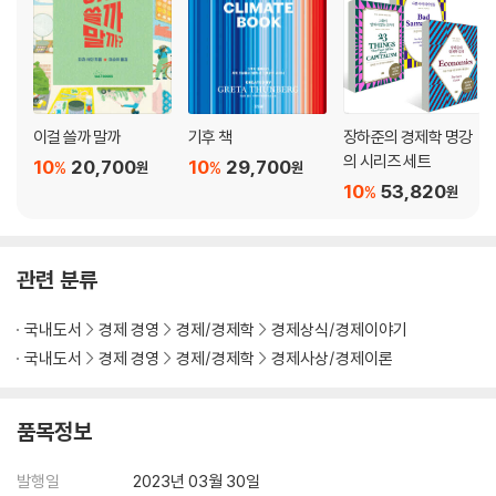
하이드 씨 | 게으른 일본인과 도둑질 잘하는 독일인 | 문화는 어떻게 변화
하는가? | 문화의 재발명
에필로그: 세상은 나아질 수 있을까?
상파울루 2037년 | 시장에 대항하라 | 제조업이 왜 중요한가 | 집에서는
이걸 쓸까 말까
기후 책
장하준의 경제학 명강
해 보지 마시오! | 기울어진 경기장이 필요하다 | 올바른 일과 쉬운 일
의 시리즈 세트
10
20,700
10
29,700
%
%
원
원
10
53,820
%
원
주
관련 분류
국내도서
경제 경영
경제/경제학
경제상식/경제이야기
국내도서
경제 경영
경제/경제학
경제사상/경제이론
품목정보
발행일
2023년 03월 30일