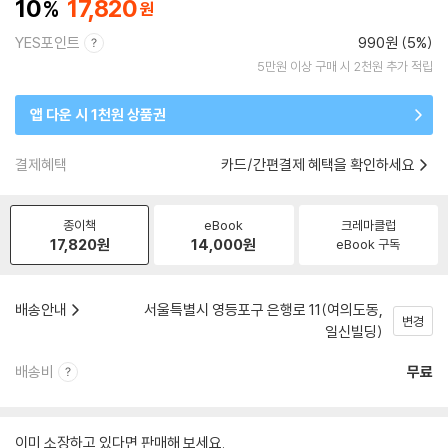
10
17,820
YES포인트
990원 (5%)
5만원 이상 구매 시 2천원 추가 적립
앱 다운 시 1천원 상품권
결제혜택
카드/간편결제 혜택을 확인하세요
종이책
eBook
크레마클럽
17,820
원
14,000
원
eBook 구독
배송안내
서울특별시 영등포구 은행로 11(여의도동,
변경
일신빌딩)
배송비
무료
이미 소장하고 있다면 판매해 보세요.