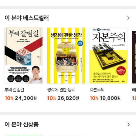
가까운 무역을 하고 있다는 걸 강조한다. 그러나 이것은 마치 여섯 살 먹은
아이를 키우는 부모를 보고, 성공한 어른들은 부모에게 의지하지 않으며,
또한 자립을 했기 때문에 성공한 것이라는 논리를 들이대면서 여섯 살 먹
이 분야 베스트셀러
은 그 아이를 일터로 보내라고 충고하는 것과 같다. 성공한 어른들은 성공
을 했기 때문에 자립을 한 것이지, 자립을 했기 때문에 성공을 한 것이 아니
다. 하지만 그들은 이 사실을 깨닫지 못한다. 실제로 성공한 사람들은 대부
분 어린 시절에 부모로부터 경제적, 정서적으로 든든한 지원을 받아 온 사
람들이다. 2장에서 논의한 바처럼 부자 나라들은 자국의 생산자들이 준비
를 갖추었을 때에만, 그것도 대개는 점진적으로 무역을 자유화했다. 요컨
대 역사적으로 살펴보면 무역 자유화는 경제 발전의 원인이 아니라 경제
발전의 결과이다.
---p.134~135
부의 갈림길
생각에 관한 생각
자본주의
레
4장 핀란드 사람과 코끼리
10
24,300
10
26,820
10
19,800
1
%
%
%
원
원
원
미국은 19세기에서 20세기 초까지 외국인 투자를 가장 많이 받았던 나라
였음에도 이렇듯 외국인 투자에 대해 다방면으로 엄격한 통제를 실시했는
이 분야 신상품
데, 이는 최근 중국의 경우와 비슷하다. 중국 역시 최근 몇십 년 동안 다국
적 기업을 엄격하게 규제했음에도 엄청난 양의 외국인 직접투자가 중국으