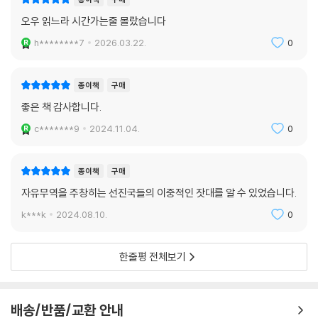
장려했다. 1950년대에서 1990년대 중반까지만 해도 미국 연방 정부의 지
오우 읽느라 시간가는줄 몰랐습니다
원은 전체 연구개발 비용의 50~70%를 차지했는데, 이는 일본과 한국 등
h********7
2026.03.22.
0
‘정부 주도형’ 국가에서 볼 수 있는 20% 남짓 되는 수치를 크게 웃도는 것
이었다.
---p.106~107
종이책
구매
좋은 책 감사합니다.
3장 여섯 살 먹은 내 아들은 일자리를 구해야 한다!
c*******9
2024.11.04.
0
문제의 본질은 이렇다. 새로운 산업에 진입하는 개발도상국의 생산자들은
우월한 외국의 생산자들과 경쟁할 수 있는 능력을 갖추기 전까지는 (보호
종이책
구매
정책, 보조금을 비롯한 여러 가지 방법을 통해서) 국제 경쟁으로부터 (부
자유무역을 주창히는 선진국들의 이중적인 잣대를 알 수 있었습니다.
분적으로) 격리되는 기간이 있어야 한다. 물론 유치산업이 ‘자라나서’ 다른
k***k
2024.08.10.
0
해외의 생산자들과 경쟁할 수 있게 되면 격리 조치는 사라져야 한다. 하지
만 이런 과정은 점진적으로 이루어져야 한다. 만일 지나치게 빨리 격심한
국제 경쟁에 노출된다면 이런 생산자들은 곧 사라지게 될 것이다. 이것이
한줄평 전체보기
내가 이 장의 서두에서 아들 진규를 들먹이면서 제시했던 유치산업에 관한
주장의 본질이다. 나쁜 사마리아인인 부자 나라들은 개발도상국들에 자유
무역을 권장하면서, 자신들이 모두 완전한 자유 무역은 아니더라도 그에
배송/반품/교환 안내