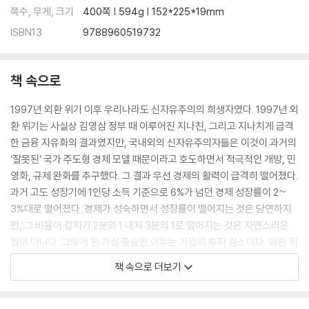
쪽수, 무게, 크기
400쪽 | 594g | 152*225*19mm
ISBN13
9788960519732
책 속으로
1997년 외환 위기 이후 우리나라도 신자유주의의 희생자였다. 1997년 외
환 위기는 사실상 김영삼 정부 때 이루어진 지나친, 그리고 지나치게 급격
한 금융 자유화의 결과였지만, 국내외의 신자유주의자들은 이것이 과거의
‘잘못된’ 국가 주도형 경제 모델 때문이라고 호도하면서 적극적인 개방, 민
영화, 규제 완화를 추구했다. 그 결과 우선 경제의 활력이 급격히 떨어졌다.
과거 고도 성장기에 1인당 소득 기준으로 6%가 넘던 경제 성장률이 2~
3%대로 떨어졌다. 경제가 성숙하면서 성장률이 떨어지는 것은 당연하지
만, 그 비율이 갑자기 2분의 1 내지 3분의 1로 떨어지는 것은 자연스러운
일이 아니다. 그렇게 된 가장 중요한 이유는 기업의 투자 감소이다. 외환 위
기 이후 자본 시장이 개방되면서 단기 이익을 추구하는 주주들, 특히 외국
책 속으로 더보기
인 주주들의 입김이 세어졌고, 이들이 계속 고배당과 자사주 매입 등을 요
구하면서 대기업의 장기 투자가 힘들어졌다. 또 외환 위기 이후 국내 금융
시장이 자유화되면서 은행 대출에 대한 정부 규제가 없어지자, 은행은 위