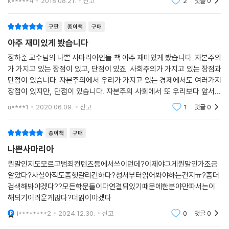
k*****4
2018.08.21.
신고
2
댓글
0
주장에 따르면, 이제 다국적 기업들은 어느 정도 ‘원하는 곳이면 어디든지
속하라는 이야기다.
로 현상이있는지는 모르겠.. 3장까지 봤음 처음에 예시를
업 규제, 농산물 가격, 노동 시장 규제, 민영화 등 개발도상국들의 거의 모
갈 수 있는’ 상태가 되었기 때문에 ‘마음에 들지 않으면 발을 빼는 방식’으
들려주고 , 거기에 대한 진실을 말해주니 설득
- [매일경제신문]
든 경제 정책을 포괄하는 것으로 확장되었다. 1990년대 들어 차관에 이른
구판
종이책
구매
로 외국인 투자를 규제하는 나라들에 본때를 보일 수 있다. 이런 주장에 대
바 체제 관련 융자 조건governance conditionalities을 붙이기 시작하
해 당장 이렇게 반문할 수 있다. 나쁜 사마리아인들은 기업들의 이동성이
아주 재미있게 봤습니다
장 교수는 신자유주의적 정책이 계속된다면 대규모 경제 위기, 나아가 제2
면서부터는 이들의 ‘임무 확장’이 한층 더 진전되어 민주주의, 정부의 분권
높아져 국가의 규제가 무력해졌다고 하면서, 어째서 개발도상국들로 하여
장하준 교수님의 나쁜 사마리아인들 책 아주 재미있게 봤습니다. 자본주의
차 대공황이 발생할지 모른다고 경고했다.
화, 중앙은행의 독립은 물론 기업의 지배 구조와 같은 그 이전까지는 생각
금 외국인 투자를 규제하는 능력을 제한하는 국제 협정에 빠짐없이 서명하
가 가지고 있는 장점이 있고, 단점이 있죠. 사회주의가 가지고 있는 장점과
조차 할 수 없었던 영역에 대한 간섭이 시작되었다. 하지만 이런 임무 확장
- [조선일보]
게 하려고 기를 쓰는 것인가? 신자유주의 정통파는 시장의 논리를 따르는
단점이 있습니다. 자본주의에서 우리가 가지고 있는 경제에서도 여러가지
에는 심각한 문제가 있다. IMF와 세계은행은 상당히 제한된 임무를 수행하
것을 좋아하니까 어떤 방법을 선택할 것인가 하는 것은 개발도상국에 맡겨
장점이 있지만, 단점이 있습니다. 자본주의 사회에서 또 우리보다 앞서간
기 위해 출범하였다. 그렇지만 이 기구들은 자신들로부터 돈을 빌려 가는
두면 되지 않겠는가? 외국인 투자자들이 우호적인 나라에 대해서만 투자
신자유주의에 휩쓸려 가는 현대인들의 궁금증을 콕 집어내 쉽게 설명한 것
선진국들이 그 뒤를 따라오는 나라들을 이용하는 경우가 많죠. 자기들은
u****1
2020.06.09.
신고
1
댓글
0
나라들은 경제 운용에 실패한 나라들이고, 그런 만큼 그것이 경제적 성과
자국산업을 보
결정을 내린다면 그것만으로도 해당 개발도상국에 벌을 주거나 상을 주는
이 강점이다. 공기업 문제를 과연 민영화로 풀 수 있는지, 민주주의와 경제
에 영향을 미친다면 자신들의 본래 임무를 넘어서는 새로운 영역이라 하더
일이 되지 않겠는가? 부자 나라들이 개발도상국들에 이런 제한을 부과하
발전은 어떤 상관관계가 있는지, 자유 무역이 개발도상국에 진정 도움이
라도 마땅히 개입해야 한다고 주장하며 자신들의 영역을 확장한 것이다.
종이책
구매
기 위해 국제 협정에 의지하고 있는 상황이야말로 외국인 직접투자의 규제
되는지, 경제를 개방하면 외국인 투자가 정말 늘어나는지 등을 널리 알려
---p.75
나쁜사마리아
가 효력이 없다는 나쁜 사마리아인들의 주장이 사실이 아니라는 것을 드러
진 영화 등을 이용해 풀어냈다.
내는 것이다.”
뭔말인지도모르고범죄컨텐츠등에서쓰이던데?이제야그게뭔말인가조금
- [중앙일보]
2장 대니얼 디포의 이중생활
알았다?사실아직도좀헷갈리긴하다?성서부터읽어봐야하는건지ㅠ?좀더
검색해봐야겠다??모든학문들이다연결되있기때문에한분야만파서는이
장하준 교수는 독자들에게 직접 다가가기 위해 이외에도 여러 가지 무대
지은이의 주장이 보편성과 설득력을 얻는 것은 강자들의 그런 주장이 허구
이런 정책은 제2차 세계 대전 후 일본, 한국, 대만과 같은 동아시아 ‘기
해되기어려운게많다?더읽어야겠다
장치를 선보인다. 세계화의 허구와 관련해서는 당대의 베스트셀러인 『렉
이며 실상은 그와 정반대라는 사실을 역사적 전거를 들어 낱낱이, 구체적
적’의 경제들이 사용해 성공을 거둔 정책들과 아주 유사하다. 나 자신을 포
서스와 올리브 나무』를 곁들인다. 토요타 성장 신화의 이면을 파헤쳐 ‘렉서
i********2
2024.12.30.
신고
0
댓글
0
으로 폭로해내는 그의 놀라운 공부 내공 덕이다.
함해 많은 사람들이 1950년대 일본의 정책 입안자들에 의해 고안되었다
스 신화’를 무너뜨림으로써 렉서스에 감동한 그 책의 저자 리처드 프리드