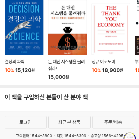
로 쏟아져 들어오고 있는 것이다. 나쁜 사마리아인들은 외국인 투자를 규
제하면 투자의 흐름이 줄어들고, 외국인 투자 규제를 완화하면 외국인 투
자의 흐름이 증대될 것이라고 주장하고 있지만 현실은 정반대이다. 미국은
(세계에서 가장 높은 관세율의 유지와) 외국인 투자에 대한 엄격한 규제에
도 불구하고－부분적으로는 바로 그런 규제 덕에－19세기부터 1920년
대까지 세계에서 가장 빨리 성장했던 경제였다. 이는 외국인 투자 규제가
경제의 성공 전망에 부정적인 영향을 미친다는 일반적인 견해의 토대를 허
무는 것이다. 외국인 투자 규제의 측면에서 미국보다 훨씬 가혹한 태도를
결정의 과학
돈 대신 시스템을 물려
땡큐 이코노미
부
보였던 것은 일본이었다. 특히 1963년 이전의 일본에서는 외국인 소유권
줘라!
10
15,120
10
18,900
1
%
%
원
원
이 49%로 제한되었고, ‘주요 산업’에 대한 외국인 직접투자는 전면 금지되
15,000
원
었다. 이후 외국인 투자가 꾸준히 개방되었다고는 하지만 그 범위는 국내
기업이 준비가 되었다고 판단하는 산업으로 제한되었다. 결국 일본에 유입
된 외국인 직접투자는 전체 국내 투자에 대비해 볼 때 공산권을 제외하고
이 책을 구입하신 분들이 산 분야 책
는 가장 낮은 수준을 기록하고 있을 정도이다. 그러나 일본은 최근 들어 W
TO에 제출한 문서에서 “(외국인 직접)투자의 제한은 발전 정책의 관점에
서 볼 때 적절한 결정이라고 볼 수 없다”라고 말하고 있는데, 과거 일본이
로그인
최근 본 상품
주문/배송
취했던 행동을 생각할 때 역사에 대한 선택적 건망증과 이중 기준, 그리고
‘사다리 걷어차기’의 전형적인 사례에 해당된다고 할 수 있다.
고객센터 1544-3800
티켓 1544-6399
중고샵 1566-4295
---p.164~165