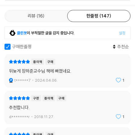
미국은 19세기 내내, 그리고 1920년대까지도 세계에서 가장 강력한 보호
무역 국가였다. 그럼에도 미국 경제는 빠르게 성장했다. 스위스 출신의 유
리뷰
16
한줄평
147
명한 경제 역사학자 폴 베어록은 (1846~1861년 사이에) 미국 경제에서
보호 무역이 크게 축소된 것이 미국의 경제 성장률에 눈에 띄게 긍정적인
영향을 미치지는 않았다고 지적한다. 일부 자유무역주의 경제학자들은 미
클린봇
이 부적절한 글을 감지 중입니다.
설정
국이 보호무역주의에도 불구하고 이 기간에 빠르게 성장한 원인은 풍부한
구매한줄평
추천순
부존자원과 넓은 국내 시장, 그리고 낮은 문맹률 등 성장에 유리한 조건이
많았기 때문이라고 주장한다. 그러나 나중에 살펴보겠지만 이와 같은 조건
을 거의 갖추지 못한 많은 나라들 역시 보호 무역 장벽 뒤에서 빠르게 성장
종이책
구매
했다는 사실을 고려하면 이런 반론은 설득력을 잃게 된다. 간단히 말해 독
뒤늦게 장하준교수님 책에 빠졌네요.
일, 스웨덴, 프랑스, 핀란드, 오스트리아, 일본, 대만, 한국의 경우를 생각
t******7
2024.04.06.
1
해 보라. 제2차 세계 대전 이후 (공업 분야에서는 어느 누구도 도전할 수 없
을 정도로 우위를 점하게 된) 미국은 무역을 자유화하고 자유 무역의 대의
를 대대적으로 옹호하기 시작했다. 그러나 미국은 단 한 차례도 (1860~1
구판
종이책
구매
932년 사이) 자유무역주의 시기의 영국만큼 강력하게 자유 무역을 실시
추천합니다.
한 적이 없다. 미국은 영국처럼 무관세 정책을 펼쳤던 적이 없다. 게다가 미
d********r
2018.11.27.
1
국은 필요하면 언제든 관세 외의 다른 보호주의 정책을 서슴없이 사용하였
다. 그뿐인가. (절대적인 자유 무역은 아니지만) 자유무역주의를 강화한
후에도 미국 정부는 연구개발 지원과 같은 여타의 수단으로 핵심 산업을
종이책
구매