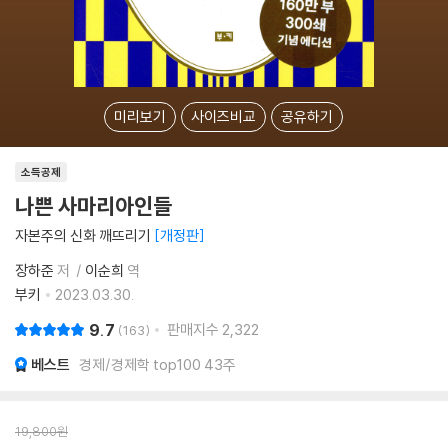
미리보기
사이즈비교
공유하기
소득공제
나쁜 사마리아인들
자본주의 신화 깨뜨리기
개정판
장하준
저
이순희
역
부키
2023.03.30.
9.7
판매지수
2,322
163
베스트
경제/경제학 top100 43주
19,800
원