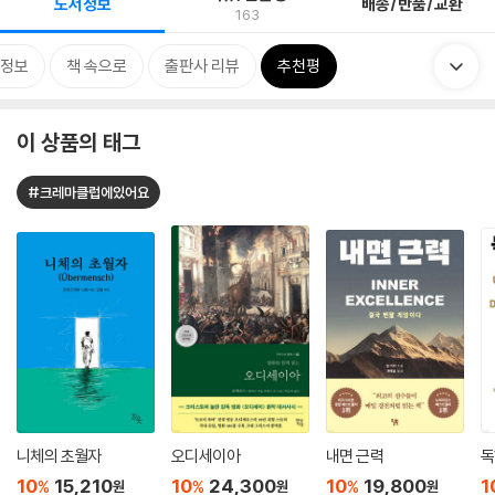
도서정보
배송/반품/교환
163
정보
책 속으로
출판사 리뷰
추천평
이 상품의 태그
#크레마클럽에있어요
니체의 초월자
오디세이아
내면 근력
독
10
15,210
10
24,300
10
19,800
1
%
%
%
원
원
원