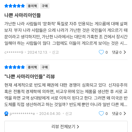
고 믿었던 정책이 실상 오래전에 영국에서 발명된 것이었다. 월폴의 보호
- [한겨레]
먼에게 일격을 가한다. 또 이 책에는 저자의 여섯 살짜리 아들까지 등장한
종이책
구매
무역 정책은 다음 세기에도 굳건하게 자리를 지켰고, 그 덕택에 영국 제조
다. 자유 무역이 언제나 정답인지를 확인하기 위해서이다.
나쁜 사마리아인들
업은 유럽 대륙의 제조업을 따라잡은 것은 물론, 결국에는 앞서 나가게 되
었다. 영국은 이렇듯 19세기 중반까지 고도의 보호 무역 국가였다. 1820년
가난한 나라 사람들의 ‘문화적’ 특질로 자주 인용되는 게으름에 대해 살펴
그 밖에도 장하준 교수가 출연시킨 조연들은 더 있다. 최초의 경제인이라
영국의 경우 수입 공산품에 대한 평균 관세율은 45~55%였는데, 저지대
보자. 부자 나라 사람들은 으레 나라가 가난한 것은 국민들이 게으르기 때
는 평을 받는 『로빈슨 크루소』를 쓴 대니얼 디포에서부터, 자의식이 강한
문이라고 생각하지만, 가난한 나라에서는 대단히 가혹한 조 건에서 장시간
국은 6~8%, 독일과 스위스는 8~12%, 프랑스는 20% 남짓이었다. 영국
핀란드 사람들의 철저한 외국인 배척, 홍콩의 짝퉁 산업, 영화 〈미션 임파
일해야 하는 사람들이 많다. 그럼에도 이들이 게으르게 보이는 것은 시간
이 무역 정책에 활용한 무기는 관세만이 아니었다. 영국은 식민지에서의
서블〉 속 IMF의 역할, 부패했던 자이르와 인도네시아의 명암, 게으른 일본
에 대한 ‘산업 사회적인’ 개념이 부족하기 때문이다. 기본적인 연장이나 간
선진적인 제조 활동에 대해 무조건적인 금지령을 내렸다. 월폴은 미국에
c*******9
2024.12.13.
신고
0
댓글
0
인과 도둑질 잘하는 독일인에 이르기까지 온갖 군상이 잇달아 무대 위로
단한 기계
고급 철강을 생산하는 새로운 철강소의 건설을 금지함으로써 미국인들이
뛰어올라 이야기판을 벌인다.
부가가치가 높은 강철 대신에 부가가치가 낮은 선철과 철봉 제조에 매달리
종이책
구매
게 만들었다. 영국은 또한 식민지들이 자국의 제품과 경쟁하게 될 만한 제
그래도 여전히 누군가는 물을지 모른다. “여기에 제시된 대안이 현실적으
"나쁜 사마리아인들" 리뷰
품을 자국이나 해외로 수출하는 것을 금지했다. 영국은 당시 영국산 면직
로 가능하다고 생각하느냐?”라고. 그 판단은 각자가 하자. 다만 이 책 말미
현재 세계적으로 반도체 패권에 대한 경쟁이 심화되고 있다. 신자유주의
물보다 품질이 우수했던 인도산 면직물(캘리코)의 수입을 금지했으며, 16
의 다음 말은 기억해 두자. “부자 나라들이 과거에 나쁜 사마리아인들처럼
혹은 전통적 경제학에 의하면, 비교우위에 있는 제품을 생산한 후 서로 교
99년에는 (양모조례를 통해) 식민지들이 다른 나라로 모직물을 수출하는
행동하지 않은 적이 있다는 사실은 우리에게 희망을 준다. 그 역사적인 시
역을 하면 교역 상대방에게 서로 이득이 된다고 한다. 그러면 왜 미국은 반
것을 금지함으로써 아일랜드의 모직물 산업을 파괴하고 미국 내 모직물 산
기는 경제적으로도 훌륭한 결과를 낳았다. 개발도상국 세계는 그 이전과
도체를 직접 생산하려고 하는 것일까? 반도체 뿐만 아니라 일반 다른 제품
업의 출현을 막았다. 최종적으로 영국은 식민지에 대해 1차 상품의 생산을
그 이후를 통틀어 경제적으로 가장 높은 성과를 올렸다. 그 경험에서 교훈
에 대해서 자국산업 보호를 위해 반 덤핑법 등을 제정하는 것일까?이 책의
p**********e
2024.04.30.
신고
0
댓글
0
장려하는 정책을 펼쳤다.
주요 요지 중
을 찾는 것은 우리의 도덕적 의무이다.”
---p.93
리뷰 전체보기