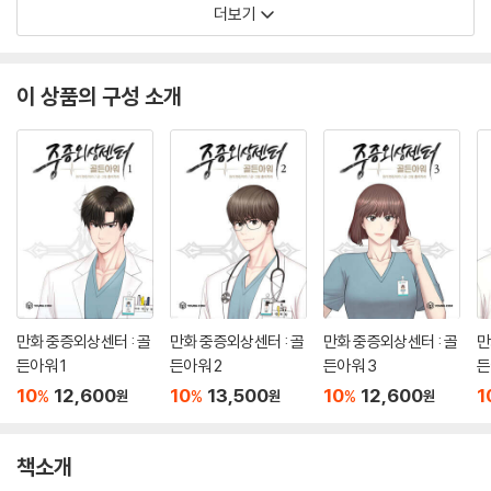
더보기
이 상품의 구성 소개
만화 중증외상센터 : 골
만화 중증외상센터 : 골
만화 중증외상센터 : 골
만
든아워 1
든아워 2
든아워 3
든
10
12,600
10
13,500
10
12,600
1
%
%
%
원
원
원
책소개