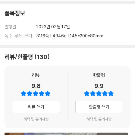
외상외과학의 끝판왕. 대형 화재 사고 발생! 서울 한복판에 난 화재 사고.
화마가 완전히 뒤덮은 건물 안에 수십 명의 사람들이 갇혀 있는 상황에서
품목정보
백강혁과 중증외상팀은 한 명의 사람이라도 더 구하기 위해 바쁘게 뛰어다
닌다. 때마침 소방사에 의해 구조된 화상 환자를 치료하기 위해 다가간 백
발행일
2023년 03월 17일
강혁은 구조 활동을 하다 부상을 입은 소방사를 발견하고, 그를 수술하기
쪽수, 무게, 크기
3116쪽 | 4946g | 145*200*80mm
위해 병원으로 향한다.
[도서] 만화 중증외상센터 : 골든아워 11 (초판종료)
리뷰/한줄평
130
“내가 이루고자 한 것은… 다 이루었어.” 중증외상센터. 그 마지막 이야기!
박철순 반장의 수술을 무사히 끝낸 중증외상팀에게 새로운 출동이 들어온
리뷰
한줄평
다! 야간에 군부대에서 발생한 사고를 처리하기 위해 백강혁은 현장으로
바로 출동하지만 사건을 축소시키기 위해 눈치만 보는 군인들로 인해 현장
9.8
9.9
에서의 응급 처치는 더디기만 하다. 백강혁의 활약으로 사고 현장은 무사
히 정리가 되었지만, 현장에서 군 병원의 문제점을 느낀 백강혁은 손경민
의원에게 이를 알리고 모든 문제를 마무리한다. 그로부터 1년 뒤, 대통령이
리뷰 쓰기
한줄평 쓰기
된 손경민 의원의 노력과 지원 덕분에 큰 변화를 이룬 ‘중증외상센터’를 보
며 백강혁은 큰 결심을 하게 되는데...
혜택 및 유의사항
혜택 및 유의사항