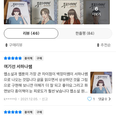
6
더보기
2
리뷰
46
한줄평
84
구매리뷰
추천순
종이책
구매
여기선 서하나쌤
웹소설과 웹툰의 가장 큰 차이점이 백장미쌤이 서하나쌤
으로 나오는 것입니다.글을 읽으면서 상상하던 것을 그림
으로 구현해 보니깐 이해가 더 잘 되고 좋아요.그리고 화
면보다 종이책이 눈 피로도가 훨씬 낮습니다.웹소설 원작
을 될수있으면 살리려는 흔적이 보입니다.그림 그리기 어
k*****0
2021.12.05.
신고
1
댓글
0
려울텐데...주인공과 전반적인 상황은 이어지지만 3편만
봐도 되는 에피소드가 있어서 스토리를 알기는
종이책
구매