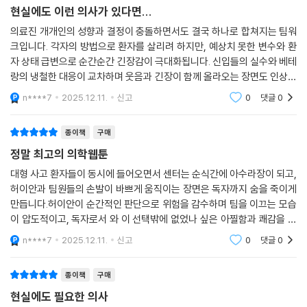
현실에도 이런 의사가 있다면...
의료진 개개인의 성향과 결정이 충돌하면서도 결국 하나로 합쳐지는 팀워
크입니다. 각자의 방법으로 환자를 살리려 하지만, 예상치 못한 변수와 환
자 상태 급변으로 순간순간 긴장감이 극대화됩니다. 신입들의 실수와 베테
랑의 냉철한 대응이 교차하며 웃음과 긴장이 함께 올라오는 장면도 인상적
입니다.
n****7
2025.12.11.
신고
0
댓글
0
종이책
구매
정말 최고의 의학웹툰
대형 사고 환자들이 동시에 들어오면서 센터는 순식간에 아수라장이 되고,
허이안과 팀원들의 손발이 바쁘게 움직이는 장면은 독자까지 숨을 죽이게
만듭니다.허이안이 순간적인 판단으로 위험을 감수하며 팀을 이끄는 모습
이 압도적이고, 독자로서 와 이 선택밖에 없었나 싶은 아찔함과 쾌감을 동
시에 느낄 수 있습니다.
n****7
2025.12.11.
신고
0
댓글
0
종이책
구매
현실에도 필요한 의사