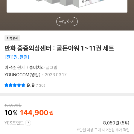
공유하기
소득공제
만화 중증외상센터 : 골든아워 1~11권 세트
전11권, 완결
이낙준
원저
홍비치라
글그림
YOUNGCOM(영컴)
2023.03.17.
9.9
130
161,000
원
10
144,900
YES포인트
8,050원 (5%)
5만원 이상 구매 시 2천원 추가 적립