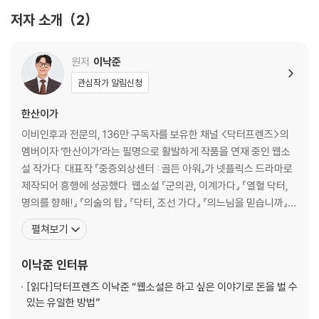
(책과랩핑) )
저자 소개
2
8발의 총상을 입은 이현종 대위! 그를 살리기 위해 두바이로 향하다 무장
단체에 납치된 인질들을 구하고 부하들을 살리다 큰 부상을 입은 이현종
대위. 그를 살려달라는 국민 청원이 250만에 이를 정도로 전 국민이 그의
원저
이낙준
생사에 집중하고 있다. 보건복지부 장관의 추천으로 백강혁은 자신의 팀원
관심작가 알림신청
들과 함께 이현종 대위의 치료를 위해 두바이로 향한다. 하지만 8발의 총
상에 사망률 50%에 가까운 괴사성 근막염까지 발생한 그를 제대로 치료
한산이가
하려면 대한민국으로 이송해야만 한다. 백강혁은 ‘에어 앰뷸런스’를 요청
이비인후과 전문의, 136만 구독자를 보유한 채널 <닥터프렌즈>의
했지만 일정 조율과 비용 문제로 며칠을 기다려야 하는 수밖에 없는데….
멤버이자 ‘한산이가’라는 필명으로 활발하게 작품을 연재 중인 웹소
설 작가다. 대표작 『중증외상센터 : 골든 아워』가 넷플릭스 드라마로
[도서] 만화 중증외상센터 : 골든아워 5 (초판한정부록 : 한유림 의사증
제작되어 흥행에 성공했다. 웹소설 『군의관, 이계가다』 『열혈 닥터,
(책과랩핑) )
명의를 향해!』 『의술의 탑』 『닥터, 조선 가다』 『의느님을 믿습니까』
베일에 싸인 이현종 대위의 상태? 전 국민의 관심을 집중시켜라! 이현종
『중증외상센터 : 골든 아워』 『A.I. 닥터』 『포스트 팬데믹』 『검은 머리
펼쳐보기
대위의 수술을 성공적으로 마친 백강혁과 중증외상 팀. 다행히 별다른 부
영국 의사』 『중증외상센터 : 외과의사 백강혁』, 글쓰기책 『웹소설의
작용 없이 깨어난 그를 보며 한시름 놓기도 잠시, 백강혁은 어떻게 하면 이
신』, 교양서 『닥터프렌즈의 오마이갓 세계사』를 썼으며, 어린이책 『A
이낙준
인터뷰
사실을 가장 효과적으로 알릴 수 있을지 고민한다. 그런데 곧바로 알리기
I 닥터 스쿨』의 감수를
는커녕 심각한 얼굴로 기자들에게 이현종 대위의 보호자 연락처를 물어보
[읽다]
닥터프렌즈 이낙준 “웹소설은 하고 싶은 이야기로 돈을 벌 수
는데... 그의 생사를 묻는 기자들과 전화 요청에도 멀쩡히 회복한 사실을 숨
있는 유일한 방법”
기며 반감을 불러일으키기만 한다.