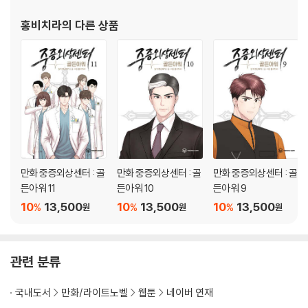
대형 재난 코드 발령! 태풍에 휩쓸린 외국인 환자들을 구해야 한다! 엄청난
태풍이 몰아치던 날, 일본인 단체 관광객을 태운 관광버스가 빗길에 미끄
홍비치라
의 다른 상품
러지는 사고가 발행한다. 태풍을 뚫고 직접 현장으로 달려간 중증외상팀은
환자들을 구하기 위해 안간힘을 쓰지만 점점 심해지는 태풍과 열악한 현장
상황으로 인해 오히려 안전에 위협을 받게 된다.
[도서] 만화 중증외상센터 : 골든아워 9 (초판종료)
중증외상센터 활성화를 위한 시작. 새로운 노예 3,4호의 등장! ‘중증외상
센터’ 다큐멘터리 개봉일. 백강혁 교수와 중증외상팀은 무대 인사를 위해
상영관으로 향하고 그곳에서 중증외상센터의 현실과 각오를 이야기하며
사람들의 환호와 박수를 받는다. 때마침, 상영관 근처에서 추락 사고가 났
만화 중증외상센터 : 골
만화 중증외상센터 : 골
만화 중증외상센터 : 골
다는 연락을 받은 백강혁과 중증외상팀은 무대 인사를 뒤로하고 사고 현장
든아워 11
든아워 10
든아워 9
을 향해 달려가고 환자를 살리기 위해 다시 수술방에 들어간다. 그 후 다큐
10
13,500
10
13,500
10
13,500
%
%
%
원
원
원
멘터리의 엄청난 흥행으로 인해 중증외상센터에도 새로운 펠로우 양성의
기회가 오고, 백강혁은 새로운 노예 모집을 위해 손경민 의원에게 도움을
청하는데… 과연 중증외상센터는 무사히 새로운 노예를 모집하고 활성화
관련 분류
의 꿈에 한 발짝 더 다가설 수 있을까….
국내도서
만화/라이트노벨
웹툰
네이버 연재
[도서] 만화 중증외상센터 : 골든아워 10 (초판종료)