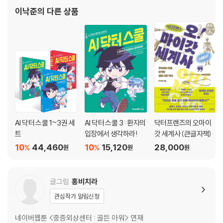
이낙준
의 다른 상품
[도서] 만화 중증외상센터 : 골든아워 6 (초판종료)
국내 마약 유통 총책임자, 유지상! 그를 반드시 살려 내야 한다 무사히 헬
기 이착륙장을 건설하고 개소식을 이어가던 중, 마치 연출처럼 닥터헬기
한 대가 착륙장에 나타난다. 경찰 측의 주요 용의자이자 증인, 그리고 국내
마약 유통의 총책임자인 유지상이 치명상을 입고 쓰러진 상황. 마약 범죄
의 뿌리를 뽑기 위해서는 그의 증언이 꼭 필요하다! 하지만 유지상의 수술
은 처음부터 난관에 부딪히게 되는데…. 재원이 몸에 박힌 총알을 제거하
자, 올라간 혈압을 견디지 못하고 피가 사방으로 터져 나와 버리고 만다.
AI 닥터 스쿨 1~3권 세
AI 닥터 스쿨 3 : 환자의
닥터프렌즈의 오마이
[도서] 만화 중증외상센터 : 골든아워 7 (초판종료)
트
입장에서 생각하라!
갓 세계사 (큰글자책)
동시에 실려 온 두 환자, 강혁의 메스가 향하는 곳은 어디일까 유엔 사무총
10
44,460
10
15,120
28,000
%
%
원
원
원
장의 수술까지 무사히 마친 중증외상센터의 응급 콜은 끊이지 않는다. 이
번에는 스크린 도어 수리 중 사고를 당한 환자를 살려야 한다! 왼쪽 무릎 아
래 다리가 절단되면서 부러진 갈비뼈에 간까지 찔린 위급한 상황. 쉽지 않
글그림
홍비치라
은 수술이 될 거라 생각하며 강혁과 재원은 헬기에 몸을 싣는다.
관심작가 알림신청
[도서] 만화 중증외상센터 : 골든아워 8 (초판종료)
네이버웹툰 <중증외상센터 : 골든 아워> 연재