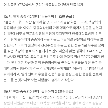
이 상품은 YES24에서 구성한 상품입니다.(낱개 반품 불가).
[도서] 만화 중증외상센터 : 골든아워 1 (초판 종료 )
“불법이고 뭐고 사람 살려야 할 것 아냐!” 사명감 있는 또라이, 백강혁의
중증외상센터 이야기 중증외상센터 가동 명목으로 국가지원금을 받았지
만 1년이 넘도록 전문외상센터 운영이 지지부진한 한국대학교병원. 언론
의 비판이 높아지자 중증외상팀을 만들고 이끌어갈 전문의로 백강혁을 초
빙한다. 시리아의 전장에서 산전수전을 겪은 노련한 전문의로 우수한 실력
을 갖춘 백강혁. 동료 의사들에게 폭언도 서슴지 않는 성격의 소유자지만
절차보다 환자들의 목숨을 최우선으로 하며 환자를 위해 물불을 가리지 않
는다. 백강혁은 자신과 함께 중증외상팀을 꾸려갈 팀원들을 찾던 중 한국
대학교병원 항문외과 전문의 양재원을 눈여겨보게 되는데…. 레펠을 타고
뛰어내리고, 헬기 안에서 수술을 진행하는 등 상상도 못한 행동을 선보이
는 그를 눈엣가시로 보는 사람들이 생기기 시작한다.
[도서] 만화 중증외상센터 : 골든아워 2 (초판종료)
“과 해체되고 싶어요?” 병원 경영진과 중증외상 팀, 갈등의 시작! 중증외
상센터 지원금으로 나온 100억 중 90억을 시스템 설비 예산으로 강탈당