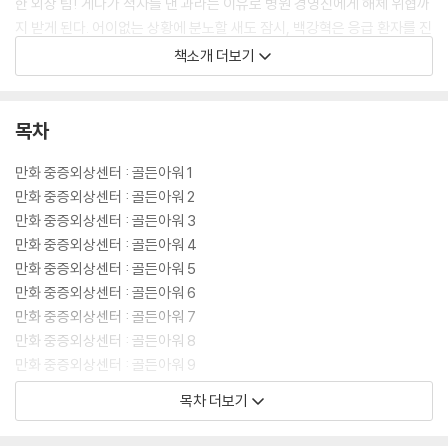
한 외상 팀! 게다가 적자를 낸 과라는 이유로 병원 경영진에게 해체 위협까
지 받게 된다. 어이없는 상황에 분노할 새도 잠시, 백강혁은 응급 환자를 진
료하기 위해 헬기를 타고 백령도로 향한다. 한국대학병원에 취재를 나온
책소개 더보기
기자 중 한 명은 백강혁을 쫓으며 이송부터 수술 장면까지 모두 생중계 하
고 이 사건을 계기로 중증외상 팀은 세간의 주목을 받는다. 실시간 검색어
1위에 오르며 외상외과의 구원자로 칭송받는 백강혁. 하지만 그를 탐탁지
목차
않게 여기던 경영진은 외상 팀을 끌어내릴 계획을 세운다. 이윤이냐 진료
냐. 경영진과 백강혁의 갈등이 시작된다.
만화 중증외상센터 : 골든아워 1
만화 중증외상센터 : 골든아워 2
[도서] 만화 중증외상센터 : 골든아워 3 (초판종료)
만화 중증외상센터 : 골든아워 3
중증외상센터 생존율 98% vs 적자 5억 2천만 원 높은 생존율을 기록하고
만화 중증외상센터 : 골든아워 4
있는 한국대 중증외상센터. 하지만 만만찮은 적자 비용으로 병원 경영진의
만화 중증외상센터 : 골든아워 5
눈 밖에 난 지 오래다. 백강혁을 곤란하게 만들기 위해 중증외상센터 팀원
만화 중증외상센터 : 골든아워 6
들이 사고 내기만을 기다리던 병원장과 기조실장은 이젠 직접 나서기 시작
만화 중증외상센터 : 골든아워 7
했다. 중증외상팀을 도와 헬기 이송을 도와주던 구조단 안중헌 팀장을 다
만화 중증외상센터 : 골든아워 8
른 곳으로 발령 내어 응급환자를 이송할 날개를 꺾어 버리고, 그 여파로 위
만화 중증외상센터 : 골든아워 9
급한 상황에 빠진 환자를 구할 골든 아워를 놓쳐버리고 마는데….
만화 중증외상센터 : 골든아워 10
목차 더보기
만화 중증외상센터 : 골든아워 11
[도서] 만화 중증외상센터 : 골든아워 4 (초판한정부록 : 박경원 의사증