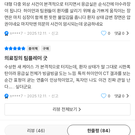
대형 다중 외상 사건이 본격적으로 터지면서 응급실은 순식간에 아수라장
이 됩니다. 허이안과 팀원들이 환자를 살리기 위해 숨 가쁘게 움직이는 장
면은 마치 심장이 함께 뛴 듯한 몰입감을 줍니다.환자 상태 급변 장면은 압
권이네요 마지막엔 의문의 사건이 암시되는데 궁금하네요
n****7
2025.12.11.
신고
0
댓글
0
종이책
구매
의료징의 팀플레이 굿
수상한 새 케이스 가 본격적으로 터지는데, 환자 상태가 말 그대로 시한폭
탄이라 응급실 전체가 빙글빙글 도는 느낌. 특히 허이안이 CT 결과를 보는
순간 표정이 굳는 연출이 인상적이었고, 독자인 나도 이건 진짜 큰일 난
다…... 싶더군요.
n****7
2025.12.11.
신고
0
댓글
0
리뷰 전체보기
리뷰
46
한줄평
84