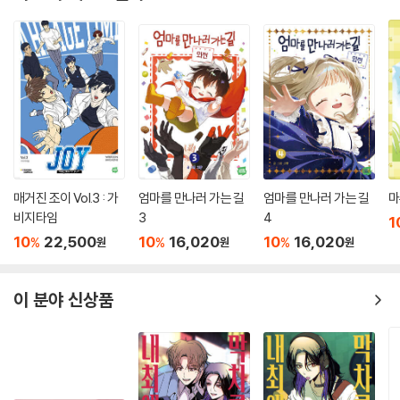
매거진 조이 Vol.3 : 가
엄마를 만나러 가는 길
엄마를 만나러 가는 길
마
비지타임
3
4
1
10
22,500
10
16,020
10
16,020
%
%
%
원
원
원
이 분야 신상품