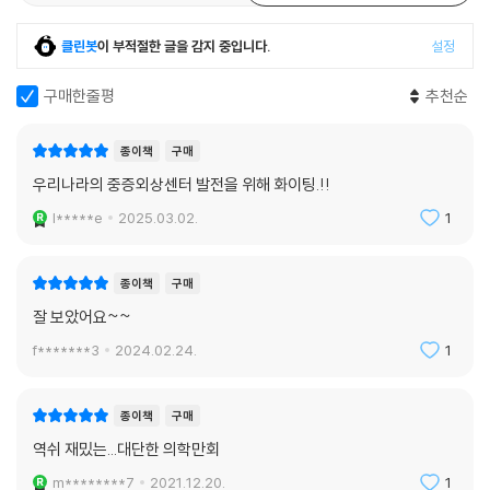
클린봇
이 부적절한 글을 감지 중입니다.
설정
구매한줄평
추천순
종이책
구매
우리나라의 중증외상센터 발전을 위해 화이팅.!!
l*****e
2025.03.02.
1
종이책
구매
잘 보았어요~~
f*******3
2024.02.24.
1
종이책
구매
역쉬 재밌는...대단한 의학만회
m********7
2021.12.20.
1