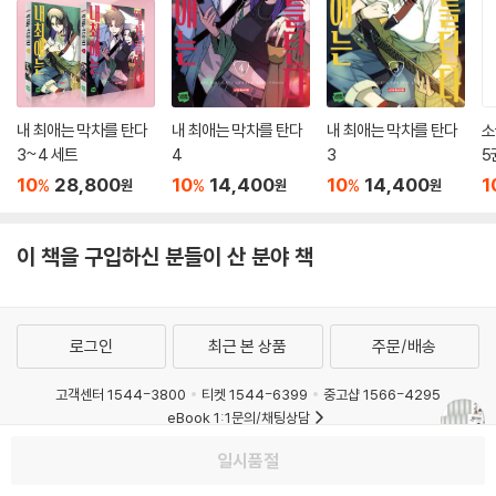
내 최애는 막차를 탄다
내 최애는 막차를 탄다
내 최애는 막차를 탄다
소
3~4 세트
4
3
5
10
28,800
10
14,400
10
14,400
1
%
%
%
원
원
원
이 책을 구입하신 분들이 산 분야 책
로그인
최근 본 상품
주문/배송
고객센터 1544-3800
티켓 1544-6399
중고샵 1566-4295
eBook 1:1문의/채팅상담
예스이십사(주) 사업자 정보
일시품절
이용약관
개인정보처리방침
청소년보호정책