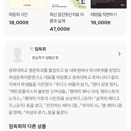
마음의 시간
최신 집단정신치료 이
태양을 직면하기
론과 실제
18,000
16,000
원
원
47,000
원
역
임옥희
관심작가 알림신청
경희대학교 영문학과를 졸업하고 동 대학원에서 박사학위를 받았다.
여성문화이론연구소 대표를 역임했고 경희대학교 후마니타스칼리
지에서 학생들을 가르쳤다. 『주디스 버틀러 읽기』 『젠더 감정 정치』
『메트로폴리스의 불온한 신여성들』 『팬데믹 패닉 시대, 페미스토리
노믹스』 『팬데믹 이후의 시민권을 상상하다』(공저) 『실격의 페다고
지』(공저) 등을 썼고, 『전진하는 페미니즘』 『여자의 뇌』 『몸 페미니즘
을 향해』 『여성과 광기』 등을 옮겼다.
임옥희
의 다른 상품