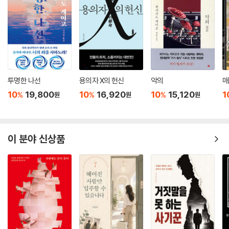
투명한 나선
용의자 X의 헌신
악의
매
10
19,800
10
16,920
10
15,120
1
%
%
%
원
원
원
이 분야 신상품