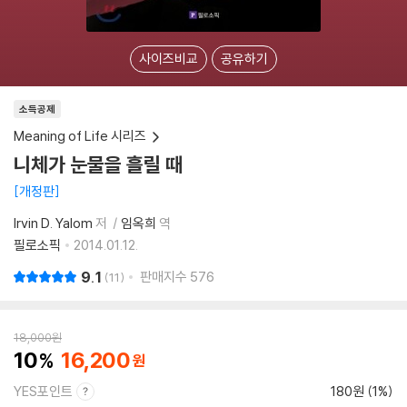
사이즈비교
공유하기
소득공제
Meaning of Life 시리즈
니체가 눈물을 흘릴 때
개정판
Irvin D. Yalom
저
임옥희
역
필로소픽
2014.01.12.
9.1
판매지수
576
11
18,000
원
10
16,200
YES포인트
180원 (1%)