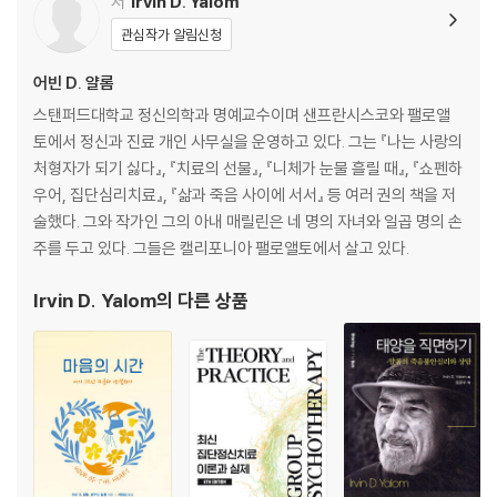
저
Irvin D. Yalom
17. 베르타와 불타는 집 환상
관심작가 알림신청
18. 3일간의 심리 운동
19. 위험한 탈주
어빈 D. 얄롬
20. 묘지에서 풀린 수수께끼
스탠퍼드대학교 정신의학과 명예교수이며 샌프란시스코와 팰로앨
21. 가지 않은 길
토에서 정신과 진료 개인 사무실을 운영하고 있다. 그는 『나는 사랑의
22. 초인의 눈물
처형자가 되기 싫다』, 『치료의 선물』, 『니체가 눈물 흘릴 때』, 『쇼펜하
우어, 집단심리치료』, 『삶과 죽음 사이에 서서』 등 여러 권의 책을 저
작가 노트
술했다. 그와 작가인 그의 아내 매릴린은 네 명의 자녀와 일곱 명의 손
작가 후기
주를 두고 있다. 그들은 캘리포니아 팰로앨토에서 살고 있다.
어빈 D. 얄롬과의 대화
옮긴이 후기
Irvin D. Yalom
의 다른 상품