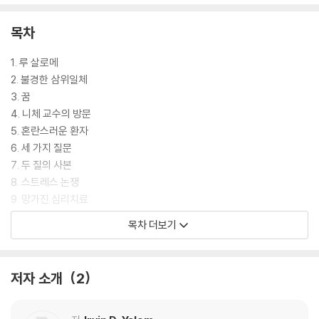
|줄거리|
목차
정신분석 기법이 아직 등장하지 않은 1882년, 성공한 의사 요제프 브로이
1. 루 살로메
어는 환자 베르타 파펜하임에 대한 강박적 욕망과 중년의 위기로 절망에
2. 불경한 삼위일체
빠져 있었다. 어느 날 그에게 묘령의 여인 루 살로메로부터 은밀하게 한 무
3. 꿈
명 철학자를 치료해달라는 의뢰가 들어온다. 환자는 바로 만성적인 편두통
4. 니체 교수의 방문
과 발작, 루 살로메와의 실연으로 자살 충동에 시달리고 있던 니체였다. 그
5. 혼란스러운 환자
러나 자존심 강한 니체는 치료를 거부하고, 브로이어는 생각 끝에 기발한
6. 세 가지 질문
거래를 제안한다. 자신의 절망을 니체가 철학으로 치유하고, 니체의 질병
7. 두 질의 사본
은 자신이 의학으로 치료하자는 것. 니체가 이를 수락함으로써 두 사람은
8. 스트레스 논쟁
‘대화치료’를 시작하게 된다. 처음에는 속마음을 감춘 채 치열한 지적 공방
9. 망가진 심리치료
을 벌이며 마음의 벽을 높게 쌓던 두 사람은, 차츰 가면을 벗고 각자의 내면
10. 성적 상상과 죄의식
목차 더보기
을 드러내기 시작한다. 두 사람의 우정이 깊어지는 가운데 브로이어는 마
11. 발작
침내 니체의 철학적 상담을 통해 자기 내면 깊은 곳에 숨어 있는 실존적 불
12. 이상한 거래
안의 실체를 직시하게 되는데….
13. 올가미 전략 짜기
저자 소개
2
14. 먼저 발가벗기 전략
15. 물구나무선 관계
16. 무한한 가능성을 가진 소년