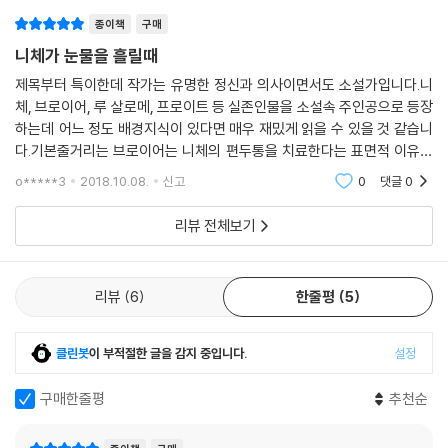
종이책
구매
니체가 눈물을 흘릴때
제목부터 특이한데 작가는 유명한 정신과 의사이면서도 소설가입니다.니
체, 브로이어, 루 살로메, 프로이트 등 실존인물을 소설속 주인공으로 등장
하는데 어느 정도 배경지식이 있다면 매우 재밌게 읽을 수 있을 것 같습니
다.기본줄거리는 브로이어는 니체의 편두통을 치료한다는 표면적 이유로
니체에게 대화 치료를 제안하는데 실제 목적은 니체의 우울증, 자살충동을
o*****3
2018.10.08.
신고
0
댓글
0
파악하고 치료하
리뷰 전체보기
리뷰
6
한줄평
5
클린봇
이 부적절한 글을 감지 중입니다.
설정
구매한줄평
추천순