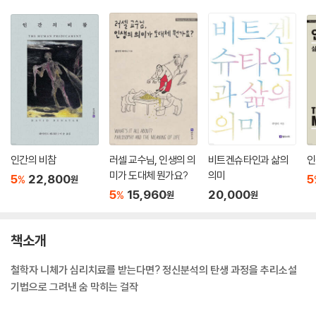
인간의 비참
러셀 교수님, 인생의 의
비트겐슈타인과 삶의
인
미가 도대체 뭔가요?
의미
5
22,800
5
%
원
5
15,960
20,000
%
원
원
책소개
철학자 니체가 심리치료를 받는다면? 정신분석의 탄생 과정을 추리소설
기법으로 그려낸 숨 막히는 걸작