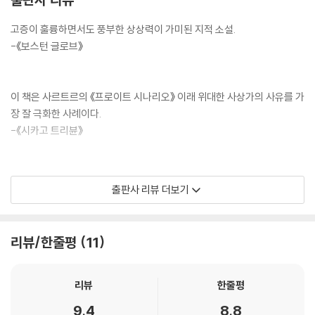
의 목소리가 영원히 당신에게 소리칠 것입니다. (…) 이 생각을 좋아합니
고증이 훌륭하면서도 풍부한 상상력이 가미된 지적 소설.
까, 아니면 싫어합니까?”
-《보스턴 글로브》
브로이어는 비명에 가까운 대답을 했다.
“당연히 싫지요! 내가 인생을 제대로 살지 못했을 뿐만 아니라 자유도 맛
보지 못했다는 걸 의식하며 영원히 살라고요? 생각만 해도 소름이 끼치는
이 책은 사르트르의 《프로이트 시나리오》 이래 위대한 사상가의 사유를 가
군요.”
장 잘 극화한 사례이다.
“그렇다면 그 생각을 좋아할 수 있는 방식으로 살면 되잖소! (…) 의무와
-《시카고 트리뷴》
성실함은 속을 숨기는 커튼이고 속임수예요. 자기 해방은 의무에 대해서
신성한 ‘아니오!’를 말할 수 있는 용기거든요.”
---pp.400~401
서로 충돌하는 프로이트와 니체의 천재성, 그 천재성이 태동하기 직전을
출판사 리뷰 더보기
다룬 매력적인 소설이다. 흥미로운 스토리의 페이지터너.
-《팰로앨토 퍼닌설러 타임스 트리뷴》
리뷰/한줄평
11
이 경탄할 만한 소설에서 어빈 얄롬은 강력한 스토리텔러이자 인간 정신의
찬란한 예언자로서 그 능력을 십분 발휘한다.
리뷰
한줄평
-롤로 메이, 《권력과 거짓순수》의 저자
9.4
8.8