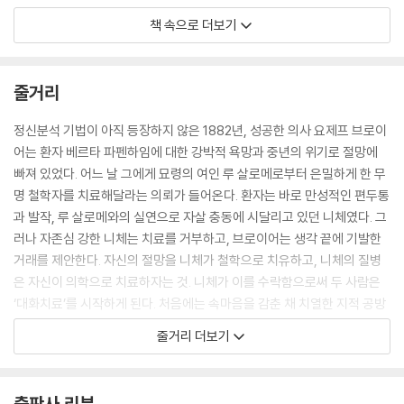
상담이 손가락 사이로 빠져나가는 것을 느꼈다. 그는 다시 통제력을 회복
책 속으로 더보기
하려고 애썼다.---pp.157~158
“프리드리히, 그래서 당신이 도무지 거부할 수 없었던 그 여자는 어떻게 됐
줄거리
습니까?”
니체는 주춤하다가 시계를 꺼내 보았다.
정신분석 기법이 아직 등장하지 않은 1882년, 성공한 의사 요제프 브로이
“오늘은 우리가 꽤 의미심장한 부분을 건드린 것 같은데, 혹시 또 모르죠.
어는 환자 베르타 파펜하임에 대한 강박적 욕망과 중년의 위기로 절망에
우리 둘 다에게 의미심장한 부분일지. 하지만 당신은 아직 할 말이 많아 보
빠져 있었다. 어느 날 그에게 묘령의 여인 루 살로메로부터 은밀하게 한 무
이는데, 시간이 다 되어가고 있군요. 베르타에 대한 이야기를 계속해봐요.”
명 철학자를 치료해달라는 의뢰가 들어온다. 환자는 바로 만성적인 편두통
브로이어는 어느 때보다도 지금이 니체가 자신의 문제를 드러낼 수 있는
과 발작, 루 살로메와의 실연으로 자살 충동에 시달리고 있던 니체였다. 그
때임을 알았다. 아마 이 시점에서 니체에게 한 번 더 부드럽게 물어만 보았
러나 자존심 강한 니체는 치료를 거부하고, 브로이어는 생각 끝에 기발한
어도 니체의 말문이 터졌을 수도 있었다. 하여튼 니체가 브로이어에게 ‘멈
거래를 제안한다. 자신의 절망을 니체가 철학으로 치유하고, 니체의 질병
추지 마세요. 생각이 흘러나오고 있으니까’라고 말했을 때 브로이어는 자
은 자신이 의학으로 치료하자는 것. 니체가 이를 수락함으로써 두 사람은
기 이야기를 계속할 수 있다는 것이 오히려 기뻤다.---p.364
‘대화치료’를 시작하게 된다. 처음에는 속마음을 감춘 채 치열한 지적 공방
을 벌이며 마음의 벽을 높게 쌓던 두 사람은, 차츰 가면을 벗고 각자의 내면
줄거리 더보기
“영원회귀란 당신이 어떤 행위를 선택하는 순간마다 그 행위를 영원히 또
을 드러내기 시작한다. 두 사람의 우정이 깊어지는 가운데 브로이어는 마
한 기꺼이 선택해야 한다는 뜻입니다. 그것은 취하지 않은 행동, 사산된 생
침내 니체의 철학적 상담을 통해 자기 내면 깊은 곳에 숨어 있는 실존적 불
각, 하지 않은 선택, 그 모든 것들에 대해서도 마찬가지입니다. 살아보지 못
안의 실체를 직시하게 되는데….
출판사 리뷰
한 삶은 당신 내면에 영원히 부풀어 오른 채 남아 있어요. 억눌려 있던 본심