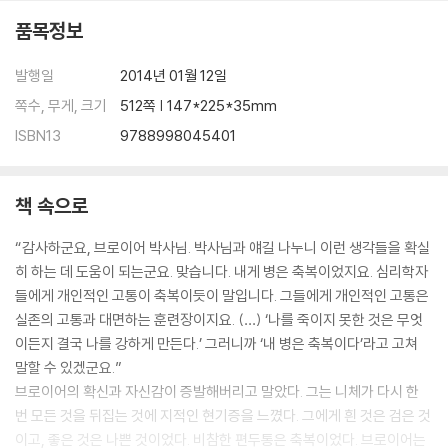
품목정보
발행일
2014년 01월 12일
쪽수, 무게, 크기
512쪽 | 147*225*35mm
ISBN13
9788998045401
책 속으로
“감사하군요, 브로이어 박사님. 박사님과 얘길 나누니 이런 생각들을 확실
히 하는 데 도움이 되는군요. 맞습니다. 내게 병은 축복이었지요. 심리학자
들에게 개인적인 고통이 축복이듯이 말입니다. 그들에게 개인적인 고통은
실존의 고통과 대면하는 훈련장이지요. (…) ‘나를 죽이지 못한 것은 무엇
이든지 결국 나를 강하게 만든다.’ 그러니까 ‘내 병은 축복이다’라고 고쳐
말할 수 있겠군요.”
브로이어의 확신과 자신감이 증발해버리고 말았다. 그는 니체가 다시 한
번 모든 것을 뒤집는 것에 지적인 현기증을 느꼈다. 그에게 흰 것은 검은 것
이고, 좋은 것은 나쁜 것이었다. 비참한 편두통은 축복이었다. 브로이어는