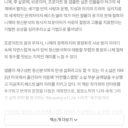
니체, 루 살로메, 브로이어, 프로이트 등 걸출한 실존 인물들이 허구의 세
계에서 펼치는 세기말 빈의 사랑과 운명, 지성과 의지의 드라마. 심리치료
의 세계적인 권위자이자 베스트셀러 작가 어빈 얄롬이 광기의 천재 철학자
니체와 정신분석의 창시자 브로이어가 서로의 절망과 고통을 치료한다는
기발한 상상을 심리추리소설 기법으로 풀어냈다.
프로이트의 꿈과 무의식, 니체의 권력의지와 영원회귀 사상 등이 이야기
속에 자연스럽게 녹아 있어 정신분석학이 태동할 무렵의 풍경과 니체 철학
의 정수를 맛보는 지적인 재미를 느낄 수 있다.
얄롬이 재구성한 정신분석학의 탄생 설화라고도 할 수 있는 이 소설은 199
2년 미국에서 출간되어 이듬해 ‘커먼웰스클럽’ 소설 부분 금메달을 수상했
고 지금까지 베스트셀러 자리를 지키고 있다. 이 책은 작가와의 인터뷰를
추가하고 번역과 문장을 다듬은 개정판으로, 필로소픽의 ‘나와 세계 그리
고 삶의 의미’를 탐구하는 ‘Meaning of Life 시리즈’ 제 11권이다.
※ 1992년 캘리포니아 커먼웰스클럽 올해의 책 금메달(소설 부문) 수상작
※ 2009년 오스트리아 빈 ‘원 시티, 원 북’ 프로그램 선정작
책소개 더보기