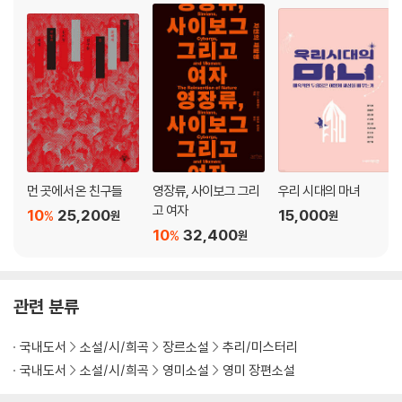
먼 곳에서 온 친구들
영장류, 사이보그 그리
우리 시대의 마녀
고 여자
10
25,200
15,000
%
원
원
10
32,400
%
원
관련 분류
국내도서
소설/시/희곡
장르소설
추리/미스터리
국내도서
소설/시/희곡
영미소설
영미 장편소설