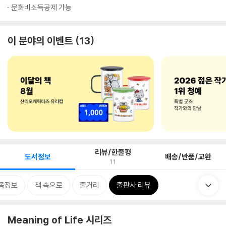
문화비소득공제 가능
이 분야의 이벤트
13
리뷰/한줄평
도서정보
배송/반품/교환
11
목정보
책 속으로
줄거리
출판사 리뷰
Meaning of Life 시리즈