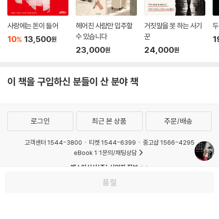
사랑에는 돈이 들어
헤어진 사람만 입주할
거짓말을 못 하는 사기
두
수 있습니다
꾼
10
13,500
1
%
원
23,000
24,000
원
원
이 책을 구입하신 분들이 산 분야 책
로그인
최근 본 상품
주문/배송
고객센터 1544-3800
티켓 1544-6399
중고샵 1566-4295
eBook 1:1문의/채팅상담
예스이십사(주) 사업자 정보
품절
이용약관
개인정보처리방침
청소년보호정책
PC버전
회사소개
거래처관계자께
도서홍보
광고
Copyright © YES24 Corp. All Rights Reserved.