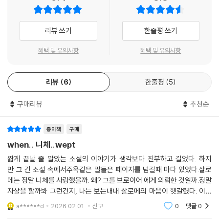
이 책은 어빈 얄롬이 《나는 사랑의 처형자가 되기 싫다》에서 심리학적으로
리뷰 쓰기
한줄평 쓰기
한 걸음 더 나아간 결과물이다. 깊은 사유가 뛰어난 스토리텔링 속에 직조
되어 있다.
혜택 및 유의사항
혜택 및 유의사항
-시어도어 로작, 《정보의 숭배》의 저자
리뷰
6
한줄평
5
매력적이고 빈틈없는 지식 스릴러.
구매리뷰
추천순
-《로스앤젤레스 타임스》
종이책
구매
강렬하고 진정성 있는 책이다. 마법처럼 한순간에 경이를 느끼게 한다.
when.. 니체..wept
-《워싱턴포스트 북월드》
짧게 끝날 줄 알았는 소설의 이야기가 생각보다 진부하고 길었다. 하지
만 그 긴 소설 속에서주옥같은 말들은 페이지를 넘길때 마다 있었다.살로
메는 정말 니체를 사랑했을까. 왜? 그를 브로이어 에게 의뢰한 것일까.정말
자살을 할까봐 그런건지, 나는 보는내내 살로메의 마음이 헷갈렸다. 이미
그를 배신하고, 돌아선,,, 그녀인데.왜,, 굳이 니체를 걱정했던 것일까. 당연
a******d
2026.02.01.
신고
0
댓글
0
니체의 여동생