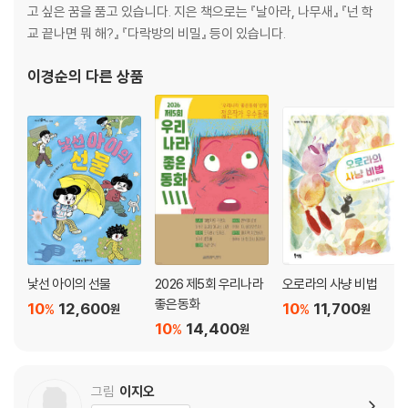
고 싶은 꿈을 품고 있습니다. 지은 책으로는 『날아라, 나무새』 『넌 학
교 끝나면 뭐 해?』 『다락방의 비밀』 등이 있습니다.
이경순
의 다른 상품
낯선 아이의 선물
2026 제5회 우리나라
오로라의 사냥 비법
좋은동화
10
12,600
10
11,700
%
%
원
원
10
14,400
%
원
그림
이지오