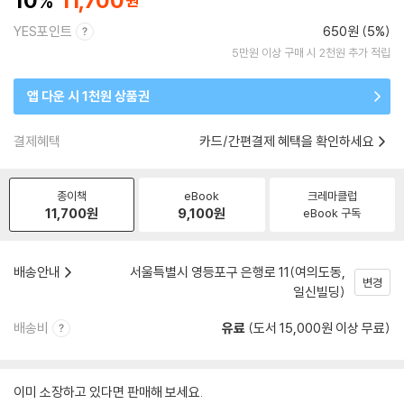
10
11,700
YES포인트
650원 (5%)
5만원 이상 구매 시 2천원 추가 적립
앱 다운 시 1천원 상품권
결제혜택
카드/간편결제 혜택을 확인하세요
종이책
eBook
크레마클럽
11,700
원
9,100
원
eBook 구독
배송안내
서울특별시 영등포구 은행로 11(여의도동,
변경
일신빌딩)
배송비
유료
(도서 15,000원 이상 무료)
이미 소장하고 있다면 판매해 보세요.