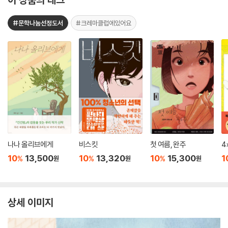
#문학나눔선정도서
#크레마클럽에있어요
나나 올리브에게
비스킷
첫 여름, 완주
4
10
13,500
10
13,320
10
15,300
1
%
%
%
원
원
원
상세 이미지