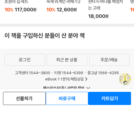
초원의 집 세트
숙제 외계인 곽배기 2
판타지 바다를 헤엄치
명
“응, 그 쪽지처럼.” - 본문 74쪽
는 고래
10
117,000
10
12,600
1
%
%
원
원
18,000
과연 그날 벤치에서 주었던 쪽지에는 무슨 글이 적혀 있었던 것일까요.
원
그럼 여러분도 특별힌 일이 생기기를 바라면서 이 이야기를 읽어보시면 어
떨까요. 행복은 내가 만들어 나가는 것이니까요.
이 책을 구입하신 분들이 산 분야 책
‘꽃주머니’가 옥탑방에 살고 있는 금이와 금이 할머니에게 행복을 주었듯
이 여러분에게도 행복을 주면 좋겠습니다. 그래서 ‘꽃주머니’가 세상에 따
뜻한 기운을 조금이라도 보탤 수 있으면 좋겠습니다. 그럼 세상은 분명 지
로그인
최근 본 상품
주문/배송
금보다 더 따뜻하고 아름다워질 테니까요.
고객센터 1544-3800
티켓 1544-6399
중고샵 1566-4295
- 작가의 말 중에서
eBook 1:1문의/채팅상담
예스이십사(주) 사업자 정보
이용약관
개인정보처리방침
청소년보호정책
선물하기
바로구매
카트담기
PC버전
회사소개
거래처관계자께
도서홍보
광고
Copyright © YES24 Corp. All Rights Reserved.
MATOM7