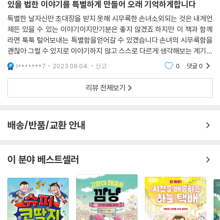
있을 법한 이야기를 특별하게 만들어 오래 기억하게합니다
금이도 할머니 집에 오기 전에는 종종 혼자일 때가 많았어요. 그래서 그 기
특별한 날자신만 초대장을 받지 못해 시무룩한 손녀소외되는 것은 내게언
제든 있을 수 있는 이야기이지만기분은 좋지 않겠죠.하지만 이 책과 함께
분을 알 거 같았어요. 혼자일 때는 무서운 생각만 자꾸 떠올라 자주 얼굴을
라면 툭툭 털어보내는 특별함을얻어갈 수 있겠습니다.손녀의 시무룩함을
찡그렸는데 사람들은 그런 줄도 모르고 금이에게 심통이 났다고 했어요.
괜찮아 그럴 수 있지로 이야기하지 않고 스스로 다르게 생각해보는 계기를
금이는 용기를 내 할아버지에게 배달을 가기로 했어요. 할아버지가 외롭지
만들어주는특별한 이야기입니다.소외된 아이의 이런 모습을 지켜봐야하
않기를 바라면서요.
l*******7
2023.09.04.
신고
0
댓글
0
는 것은 때론 어른들
리뷰 전체보기
행복은 만들어 가는 것
할아버지 집에 도착한 금이는 숨을 크게 들이마신 뒤 초인종을 눌렀어요.
배송/반품/교환 안내
그러자 화가 난 목소리로 할아버지가 나타났어요. 삐걱 대문소리와 함께
할아버지 뒤로 넓은 초록빛 마당도 보였죠. 할아버지네 마당은 푸른 풀잎
과 색색깔의 꽃으로 출렁거렸어요. 처음 보는 넓고 예쁜 마당이었죠.
이 분야 베스트셀러
할아버지가 쭈뼛쭈뼛, 등 뒤로 감췄던 손을 내밀었어요. 거기 노란 배추꽃
한 묶음이 들렸습니다. 마당에 핀 바로 그 꽃이에요.
“와, 예뻐요!”
금이 입이 쩍 벌어졌어요.