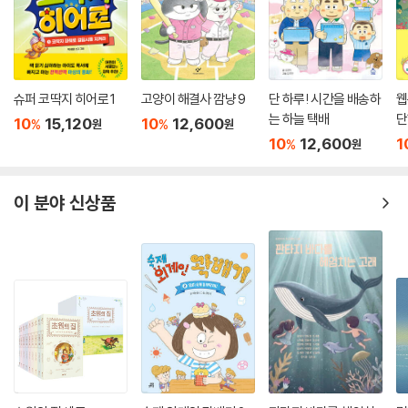
“네 꽃핀도 너처럼 예쁘구나. 부침개 고맙다. 아주 많이.”
할아버지가 살짝 웃었어요. 뿌루퉁한 얼굴은 어디 가고 아가 같은 얼굴이
에요. -본문 63쪽
슈퍼 코딱지 히어로 1
고양이 해결사 깜냥 9
단 하루! 시간을 배송하
웹
는 하늘 택배
단
10
15,120
10
12,600
%
%
원
원
집으로 돌아온 금이는 할머니와 함께 할아버지가 준 꽃다발을 풀었어요.
10
12,600
1
%
원
그런데 그 속에서 딱지 모양의 쪽지가 나왔어요. 그건 바로 할아버지 집 마
당에서 함께 감자를 캐 먹자는 초대장이었어요. 금이가 그렇게나 받고 싶
었던 초대장을 뜻밖에도 뒷집 할아버지가 보내신 거였죠.
이 분야 신상품
“할머니, 오늘은 진짜 특별한 날이야.”
“그래, 행복은 만들어 가는 거니까.”
할머니가 고개를 끄덕이며 거실 벽을 봤어요.
할머니 눈길을 쫓던 금이가 거실 벽으로 걸어갔어요. 거기 걸린 꽃주머니
에서 쪽지를 꺼냈어요.
“할머니, 이 쪽지처럼?”