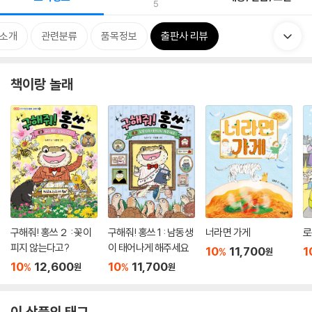
5
 소개
관련분류
품목정보
출판사 리뷰
책이랑 놀래
구해줘! 홍쓰２ : 꽃이
구해줘! 홍쓰 1 : 남동생
너라면 가게
로
피지 않는다고?
이 태어나게 해주세요
10
11,700
1
%
원
10
12,600
10
11,700
%
%
원
원
이 상품의 태그