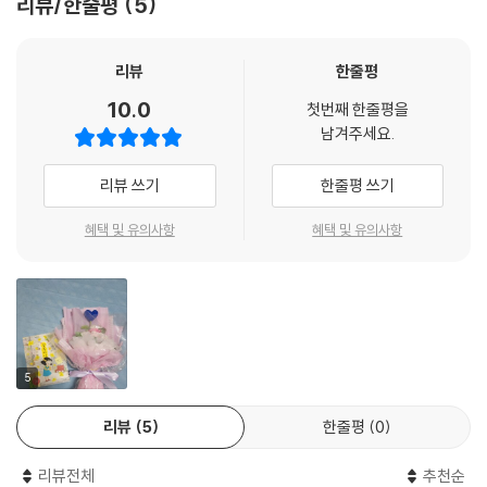
리뷰/한줄평
5
집으로 돌아오던 금이는 길가 벤치에서 주인 없는 꽃주머니를 줍게 됩니
다. 할머니와 함께 주머니를 열어 본 금이는 방시레 웃음을 짓게 되는데요.
이 이야기는 꽃주머니에서 비롯된 우리 일상의 작은 행복의 가치를 깨닫게
리뷰
한줄평
하는 주제로서 한국아동문학인협회 우수작품상에 선정되기도 한 아름다
10.0
첫번째 한줄평을
운 동화입니다.
남겨주세요.
꽃주머니가 생겼어요.
리뷰 쓰기
한줄평 쓰기
금이는 가족이 많은 짝궁 연지가 부럽습니다. 그날도 이모의 생일잔치에
혜택 및 유의사항
혜택 및 유의사항
간다는 연지 때문에 금이는 풀이 죽었습니다. 학교까지 금이를 데리러 온
할머니를 봐도 반갑지 않습니다. 엄마만 있으면 좋을 텐데 그러면 매일매
일이 특별한 날이 될 텐데요. 그런데 바로 그때 느릿느릿 걸어가던 금이의
눈앞에 뭔가가 보였어요. 집으로 가는 골목 계단길 빨간 벤치에 노란색 작
은 뭉치가 보였거든요.
5
“와, 예쁘다!”
리뷰
5
한줄평
0
금이는 노란 꽃주머니를 집어서 코에 댔어요. 개나리 꽃빛 노란 주머니와
향긋한 꽃향기에 몸도 마음도 둥실 떠오르는 거 같았어요.
리뷰전체
추천순
“할머니, 이것 봐라. 예쁜 꽃주머니다!”