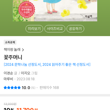
미리보기
사이즈비교
공유하기
소득공제
책이랑 놀래
꽃주머니
2024 문학나눔 선정도서, 2024 읽어주기 좋은 책 선정도서
이경순
글
이지오
그림
마루비
2023.08.18.
10.0
판매지수
168
5
13,000
원