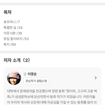
목차
꽃주머니 /7
특별한 날 /24
이웃사촌 /39
뒷집 할아버지 /53
쪽지 /66
저자 소개
2
글
이경순
관심작가 알림신청
대학에서 문예창작을 전공했으며 장편 동화 「찾아라, 고구려 고분 벽
화」가 삼성문학상에 당선되면서 동화 작가가 되었습니다. 어린이들
이 우리의 역사와 선조에 대해 자긍심을 가질 수 있는 동화를 많이 쓰