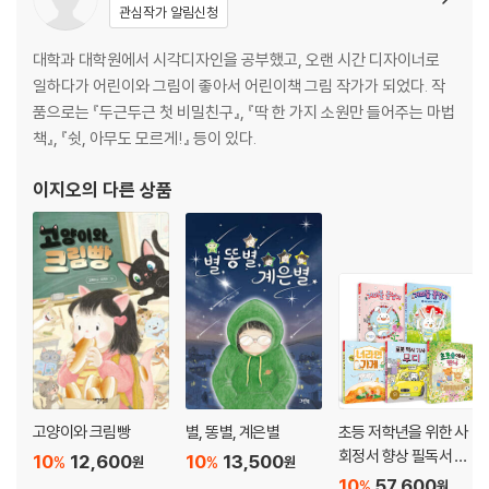
관심작가 알림신청
대학과 대학원에서 시각디자인을 공부했고, 오랜 시간 디자이너로
일하다가 어린이와 그림이 좋아서 어린이책 그림 작가가 되었다. 작
품으로는 『두근두근 첫 비밀친구』, 『딱 한 가지 소원만 들어주는 마법
책』, 『쉿, 아무도 모르게!』 등이 있다.
이지오
의 다른 상품
고양이와 크림빵
별, 똥별, 계은별
초등 저학년을 위한 사
회정서 향상 필독서 세
10
12,600
10
13,500
%
%
원
원
트
10
57,600
%
원