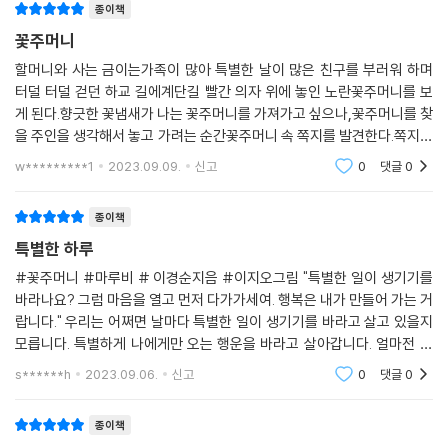
‘소풍보다 더 특별한 게 뭘까?’ -본문 28쪽
종이책
꽃주머니
금이의 생각과 달리 할머니의 특별한 날 이벤트는 바로 옥상에서 키운 부
할머니와 사는 금이는가족이 많아 특별한 날이 많은 친구를 부러워 하며
추로 부침개를 만드는 거였어요. 금이는 다시 시무룩해졌어요. 할머니는
터덜 터덜 걷던 하교 길에계단길 빨간 의자 위에 놓인 노란꽃주머니를 보
금이에게 부침개 배달 심부름을 시켰어요. 금이가 아주 잘 할 거라는 칭찬
게 된다.향긋한 꽃냄새가 나는 꽃주머니를 가져가고 싶으나,꽃주머니를 찾
과 함께요. 그 말에 금이는 다시 시무룩하던 얼굴이 펴졌어요. 비오는 날 부
을 주인을 생각해서 놓고 가려는 순간꽃주머니 속 쪽지를 발견한다.쪽지를
침개 배달이라니 재미있을 거 같았어요. 제일 먼저 간 곳은 아래층에 사는
본 금이는 웃으며 꽃주머니를 챙겼다.집 앞에 도착하니 빗방울이 떨어지기
w*********1
2023.09.09.
신고
0
댓글
0
주인아줌마 집, 그리고 두 번째는 3학년 언니가 사는 옆집이었어요. 모두
시작했고,할머니
금이가 가져온 부침개를 받고선 감사의 선물로 금이에게 케이크랑 꽃핀을
종이책
선물해 주었어요. 처음 배달을 갈 때만 해도 선물을 받을 거라곤 생각하지
도 못했는데 정말 특별한 날이 된 것 같았어요. 마지막으로 부침개 배달은
특별한 하루
뒷집 할아버지 집이었어요. 금이는 왠지 망설여졌어요. 그 할아버지는 언
#꽃주머니 #마루비 # 이경순지음 #이지오그림 "특별한 일이 생기기를
제나 화가 난 것처럼 뿌루퉁한 얼굴이어서 무서웠거든요.
바라나요? 그럼 마음을 열고 먼저 다가가세여. 행복은 내가 만들어 가는 거
랍니다." 우리는 어쩌면 날마다 특별한 일이 생기기를 바라고 살고 있을지
“그 할아버지는 무서운데…….”
모릅니다. 특별하게 나에게만 오는 행운을 바라고 살아갑니다. 얼마전 막
금이가 중얼거렸어요.
내아이가 난 인기가 없는 것 같아라는 이야기를 합니다. 왜? 라고 했더니,
s******h
2023.09.06.
신고
0
댓글
0
친구
“혼자라 외로워서 그래.”
할머니는 가장자리가 노릇노릇해진 부침개를 훌떡 뒤집으며 말했어요.
종이책
“할머니가 어떻게 알아?”