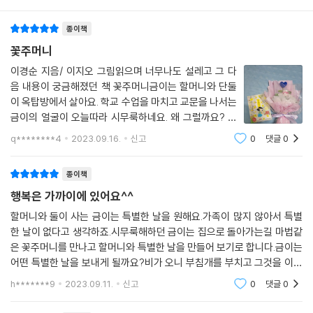
금이가 할머니를 향해 꽃주머니를 흔들었어요. -본문 14쪽
종이책
꽃주머니를 열어 본 금이와 할머니는 서로를 보며 활짝 웃었어요. 금이는
꽃주머니
금세 기분이 좋아졌어요. 힘들게만 느껴지던 집으로 가는 계단길도 껑충껑
이경순 지음/ 이지오 그림읽으며 너무나도 설레고 그 다
충 뛰어 올라갔어요. 할머니도 방시레 웃으며 금이를 뒤따라왔어요, 꽃주
음 내용이 궁금해졌던 책 꽃주머니금이는 할머니와 단둘
머니 속에 든 쪽지에는 어떤 글이 씌어 있었을까요?
이 옥탑방에서 살아요. 학교 수업을 마치고 교문을 나서는
금이의 얼굴이 오늘따라 시무룩하네요. 왜 그럴까요? 금
날마다 특별한 날
이는 엄마와 단둘이 살다가 엄마를 따라 할머니집에 와 할
q********4
2023.09.16.
신고
0
댓글
0
머니와 단둘이 살게 되었지요. 순간 마음이 뭉클해집니다.
저도 엄마가 몸이 편찮으셨어서 어릴적에
쫙쫙 빗방울이 쏟아지는 날 할머니는 특별한 날을 만들기로 했어요. 금이
종이책
는 특별한 날이라는 말에 절로 기분이 좋아졌어요.
행복은 가까이에 있어요^^
“할머니, 소풍 가게? 비 오는데?”
할머니와 둘이 사는 금이는 특별한 날을 원해요.가족이 많지 않아서 특별
한 날이 없다고 생각하죠.시무룩해하던 금이는 집으로 돌아가는길 마법같
금이의 눈이 휘둥그레졌어요.
은 꽃주머니를 만나고 할머니와 특별한 날을 만들어 보기로 합니다.금이는
옥상 시멘트 바닥 위로, 푸성귀들 위로 여전히 빗방울이 쫙쫙 쏟아졌거든
어떤 특별한 날을 보내게 될까요?비가 오니 부침개를 부치고 그것을 이웃
요.
과 나누는..어떻게 보면 별 다를것 없는 하루를 보내고 있는 듯한 금이와 할
“소풍보다 더 특별한 거.”
h*******9
2023.09.11.
신고
0
댓글
0
머니의 이야기를
할머니는 금이를 향해 다시 눈을 찡긋했어요.