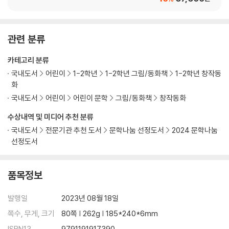
관련 분류
카테고리 분류
국내도서
어린이
1-2학년
1-2학년 그림/동화책
1-2학년 창작동
화
국내도서
어린이
어린이 문학
그림/동화책
창작동화
수상내역 및 미디어 추천 분류
국내도서
전문기관 추천 도서
문학나눔 선정도서
2024 문학나눔
선정도서
품목정보
발행일
2023년 08월 18일
쪽수, 무게, 크기
80쪽 | 262g | 185*240*6mm
ISBN13
9791191917390