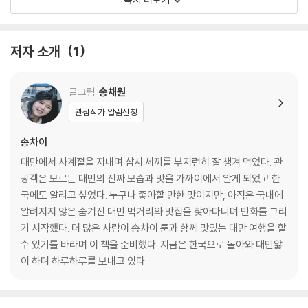
아보카도 푸딩 우유
녹두 우유 스무디
닝샤 야시장 참깨 땅콩 떡 빙수
저자 소개
1
라오허제 야시장 벌크업 딴삥
라오허제 야시장 탕위엔 빙수
라오허제 야시장 타로 튀김
글그림
송채원
라오허제 야시장 고구마 탕후루
관심작가 알림신청
지룽 야시장 영양 샌드위치
지룽 야시장 한입 소시지
송차이
지룽 야시장 땅콩 컵 빙수
대만에서 사계절을 지내며 삼시 세끼를 부지런히 잘 챙겨 먹었다. 관
Tip 야시장 꿀팁
광객은 모르는 대만의 진짜 모습과 맛을 가까이에서 알게 되었고 한
국에도 알리고 싶었다. 누구나 좋아할 만한 맛이지만, 아직은 국내에
2 편의점·마트
알려지지 않은 숨겨진 대만 먹거리와 맛집을 찾아다니며 만화를 그리
기 시작했다. 더 많은 사람이 송차이 툰과 함께 맛있는 대만 여행을 할
차예단
수 있기를 바라며 이 책을 준비했다. 지금은 한국으로 돌아와 대만앓
세븐일레븐 파니니
이 하며 하루하루를 보내고 있다.
공작권심병
버터 소금 맛 고구마칩
공작향소취