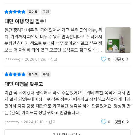
도까지 넣어준 세심함이 추가되어 좋다.지인이 여름에 첫
대만여행 계획이 있다는데 몇권 구입해 나눠 줘
에필로그
종이책
구매
대만 여행 맛집 필수!
일단 정리가 너무 잘 되어 있어서 가고 싶은 곳의 메뉴, 위
치, 가격까지 파악이 너무 쉬워서 만족합니다!트위터에서
눈팅만 하다가 책으로 보니까 너무 좋아요~ 알고 싶은 정
보는 더 자세히 되어 있고 모르던 음식들도 참고 할 수 있
어서 작가님한테 절하고 싶어요!
i******g
2026.01.28.
신고
0
댓글
0
종이책
구매
대만 여행을 앞두고
이건 꼭 사야겠다 생각해서 바로 주문했어요.트위터 추천 목록에 떠서 먼
저 알게 되었는데 예상대로 각종 정보가 빼곡하고 상세하고 친절하게 나와
있어서 지금 당장 대만으로 가고싶단 생각을 하게 만들었어요. 정성껏 만
든 (간식) 가이드북 정말 귀하고 반갑습니다!
n*****y
2024.12.18.
신고
0
댓글
0