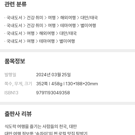
관련 분류
꽈이꽈이
카디나 김 맛 과자
국내도서
건강 취미
여행
해외여행
대만/태국
구미
국내도서
건강 취미
여행
테마여행
별미여행
만한대찬 마라우육면
국내도서
여행
해외여행
대만/태국
라이커 해물 맛 컵라면
국내도서
여행
테마여행
별미여행
큐거트
18일 생맥주
금색삼맥 꿀 맥주
품목정보
편의점 고구마
우유 시리얼 푸딩
발행일
2024년 03월 25일
패밀리마트 아이스크림
쪽수, 무게, 크기
352쪽 | 458g | 130*188*20mm
Tip 편의점 아이스크림 주문하는 법
ISBN13
9791193049358
3 길거리 음식
출판사 리뷰
두부롤
로송빵
식도락 여행을 즐기는 사람들의 천국, 대만
꽈바오
대만 여행 정보툰 ‘송차이’의 찐 로컬 맛집 탐방기