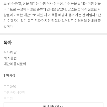
료·빙수·과일, 잠을 깨우는 아침 식사 전문점, 아쉬움을 달래는 여행 선물
리스트로 구성해 다양한 종류의 간식을 담았다. 맛있는 음식과 친절한 사
람들이 가득한 대만으로 떠날 때 이 책을 배낭에 챙겨 가는 건 어떨까? 단
기 여행자는 알기 힘든 진짜 현지인 맛집과 먹거리로 여러분을 안내해 줄
것이다.
목차
작가의 말
책 사용법
대만의 음식문화
1 야시장
고구마볼
따창바오샤오창
후추빵
파파야 우유
목차 더보기