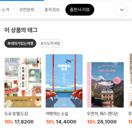
 소개
관련분류
품목정보
출판사 리뷰
이 상품의 태그
#테마가있는여행
#식도락여행
도쿄 호텔 도감
여행하는 소설
우연히, 웨스 앤더슨
주
10
17,820
10
14,400
10
26,100
1
%
%
%
원
원
원