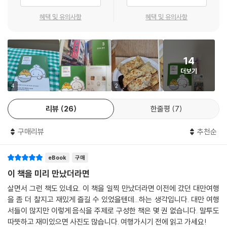
파파 파인애플 패션후르츠 요거트 스무디
관광객과 현지인 모두에게 사랑받는 인기 음식부터
혜택 및 유의사항
혜택 및 유의사항
쩐쭈단 타로 우유
블로그에도 없는, 아는 사람만 아는 숨겨진 먹거리까지
레몬 커피
모두가 맛있는 ‘대만 여행’을 할 수 있길!
동과 레몬차
또우화
14
작가가 직접 발로 뛰며 찾은 로컬 먹거리 80가지와 맛집 107곳을 《주문하
자이 또우장 또우화
더보기
신 대만 간식 나왔습니다》에 담았다. 관광객에게 이미 잘 알려진 유명 음식
패션후르츠 요거트 빙수
부터 인터넷 어디에서도 정보를 찾을 수 없는 숨겨진 현지 맛집까지 한데
4
2
자오시 망고 우유 빙수
모았으니 대만 여행을 준비하는 사람에게 여러모로 도움이 될 것이다.
전통 아이스크림
리뷰
26
한줄평
7
애플망고
이 책은 실제 여행할 때 활용할 수 있도록 음식 이름과 매장 주소를 현지 발
석가
구매리뷰
추천순
음으로 표기해 담았고 해외여행의 길잡이인 구글맵 주소를 QR 코드로 연
결해 함께 실었다. 현지 음식 도전 난이도에 따라 별점을 표시해 선택의 기
5 아침 식사 전문점
eBook
구매
준을 제공했으며 간식의 이름 뜻, 간식이 탄생한 배경, 간식에 얽힌 이야
기, 간식을 먹는 방법 등을 이야기로 풀어내 알아가는 재미를 더했다. 또 귀
이 책을 미리 만났더라면
또우장
여운 송차이툰으로 본문 내용을 좀 더 유쾌하게 정리해 독자의 이해를 돕
또우장 홍차
살면서 그런 책도 있네요. 이 책을 일찍 만났더라면 이전에 갔던 대만여행
고 있다. 메뉴가 다양할 때는 ‘추천 메뉴’를 따로 선정해 안내했고 주문하기
을 좀 더 찰지고 재밌게 즐길 수 있었을텐데...하는 생각입니다. 대만 여행
미장
까다로운 메뉴는 ‘주문하는 법’도 정리해 알차게 구성했다.
서들이 많지만 이렇게 음식을 주제로 구성한 책은 몇 권 없습니다. 말투도
딴삥
따뜻하고 재미있으면 사진도 많습니다. 여행가시기 전에 읽고 가세요!
판투안