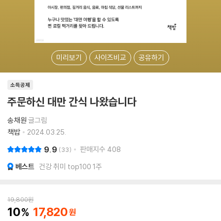
미리보기
사이즈비교
공유하기
소득공제
주문하신 대만 간식 나왔습니다
송채원
글그림
책밥
2024.03.25.
9.9
판매지수
408
33
베스트
건강 취미 top100 1주
19,800
원
10
17,820