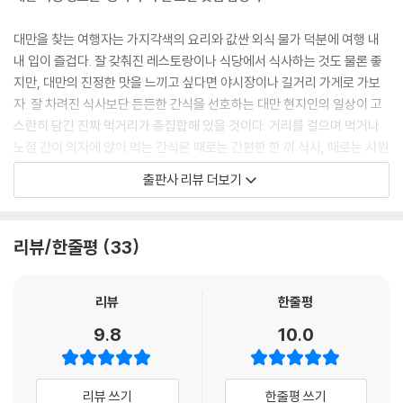
호호미 파인애플번
황지아 소시지
대만을 찾는 여행자는 가지각색의 요리와 값싼 외식 물가 덕분에 여행 내
홍두병
내 입이 즐겁다. 잘 갖춰진 레스토랑이나 식당에서 식사하는 것도 물론 좋
맥도날드 고구마튀김
지만, 대만의 진정한 맛을 느끼고 싶다면 야시장이나 길거리 가게로 가보
KFC 고구마볼
자. 잘 차려진 식사보단 든든한 간식을 선호하는 대만 현지인의 일상이 고
사원 옌수지
스란히 담긴 진짜 먹거리가 총집합해 있을 것이다. 거리를 걸으며 먹거나
타이난 바이탕궈
노점 간이 의자에 앉아 먹는 간식은 때로는 간편한 한 끼 식사, 때로는 시원
타이난 판슈펑
한 맥주 안주, 때로는 마른 목을 축이는 음료, 때로는 출출함을 달래는 야식
출판사 리뷰 더보기
이 되어 준다.
4 음료·빙수·과일
대만 여행을 계획하는 이들 사이에서 빈번하게 공유되는 SNS 게시물이
스타벅스 호지차라테
리뷰/한줄평
33
있다. 바로 귀여운 그림체와 통통 튀는 입담 그리고 생동감 넘치는 맛 표현
레몬 요구르트
으로 사랑받는 송차이툰이다. 작가가 대만 이곳저곳을 누비며 찾은 먹거리
커부커 홍차 요구르트
를 만화로 그린 것이다. 워킹홀리데이로 맺어진 대만과의 소중한 인연에
리뷰
한줄평
우스란 아이스크림 홍차
보답하고자 시작한 활동이지만, 지금은 대만을 찾는 수많은 여행자에게 도
우스란 홍차마키아토
9.8
10.0
움을 주며 대만 여행 정보툰 역할을 톡톡히 해내고 있다. 타이베이, 타이난,
더정 다크 우롱 버블티
지룽, 자오시 등 여러 지역의 맛집과 먹거리를 찾아다닌 송차이의 대만 탐
더정 레몬 우롱차
방기를 함께 살펴보자.
파파 얼그레이 요거트 스무디
리뷰 쓰기
한줄평 쓰기