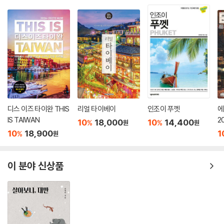
디스 이즈 타이완 THIS
리얼 타이베이
인조이 푸껫
에
IS TAIWAN
2
10
18,000
10
14,400
%
%
원
원
10
18,900
1
%
원
이 분야 신상품