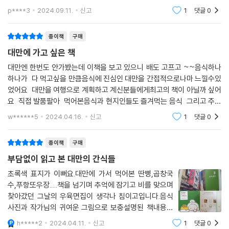
여행에 정답은 없다. 어딜 가서 무얼 먹고 무엇을 보는지는 개인의 자유기
흑미 판투안
p****3
2024.09.11.
신고
1
댓글
0
때문이다. 그러나 정답은 아닐지라도 ‘새로운 도전과 경험’이 있는 여행이
매쉬드 포테이토 딴삥
좀 더 매력적이라는 데는 모두가 동의할 것이다. 서툰 언어로 음식을 주문
루라오삥과 해시 브라운 딴삥
종이책
구매
하고 낯선 맛과 향을 지닌 음식을 먹는 일, 이 역시 새로운 도전과 경험이
쩐퐝 숯불 토스트
대만에 가고 싶은 책
다. 이 책을 읽고 따창바오샤오창(대만식 소시지), 딴삥, 또우장(대만식 두
참치샐러드 딴삥
유) 같은 익숙한 맛뿐만 아니라 타로 튀김, 로송빵, 파파야 우유 같은 조금
대만엔 한번도 안가봤는데 이책을 보고 있으니 배도 고프고 ~~음식하나
시그니처 판투안
하나가 다 먹고싶을 만큼음식에 진심인 대만을 간접적으로나마 느낄수있
은 생소한 간식까지도 모두 맛보며 맛있는 대만 여행을 할 수 있길 바란다.
타이난 참치 폭포 딴삥
었어요 대만을 여행으로 계획하고 계신분들에게최고의 책이 아닐까 싶어
요 직접 발품팔아 먹어본음식과 현지인들도 즐겨먹는 음식 그리고 주문
6 여행 선물 리스트
방법등상세하고 간결하게 귀여운 그림체와 사진이 함께여서책장이 저절
w******5
2024.04.16.
신고
1
댓글
0
로 넘겨지는 ~ 한권은
치아더 펑리수
종이책
구매
쥬에린 에그롤
써니힐 펑리수
부담없이 읽고 본 대만의 간식들
써니힐 핑궈수
초록색 표지가 이뻐요.대만에 가서 먹어본 딴삥,곱창국
이메이 미니 에그롤
수,푸항또우장.....책을 넘기며 추억에 잠기고 비를 맞으며
태양당노점 태양병
찾아갔던 그날의 우육면집이 생각나 침이고입니다.음식
라뜰리에 루터스 누가크래커
사진과 작가님의 귀여운 그림으로 보충설명된 책내용이
라쁘띠펄 누가크래커
부담없이 읽고 대만여행에 참고가 될만하다.QR코드로 지
h*****2
2024.04.11.
신고
1
댓글
0