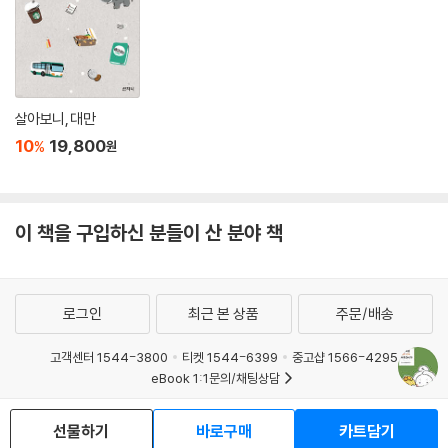
살아보니, 대만
10
19,800
%
원
이 책을 구입하신 분들이 산 분야 책
로그인
최근 본 상품
주문/배송
고객센터 1544-3800
티켓 1544-6399
중고샵 1566-4295
eBook 1:1문의/채팅상담
예스이십사(주) 사업자 정보
선물하기
바로구매
카트담기
이용약관
개인정보처리방침
청소년보호정책