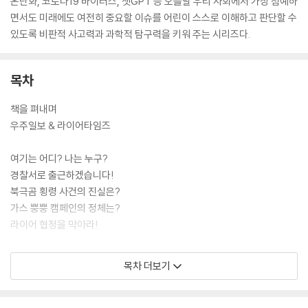
온난화, 코로나19 바이러스, 챗GPT 등 오늘날 우리 사회에서 가장 첨예하
면서도 미래에도 여전히 중요할 이슈를 어린이 스스로 이해하고 판단할 수
있도록 비판적 사고력과 과학적 탐구력을 키워 주는 시리즈다.
목차
책을 펴내며
우주일보 & 라이어타임즈
여기는 어디? 나는 누구?
경찰서로 출근하겠습니다!
북극곰 횡령 사건의 진실은?
가스 뿡뿡 캠페인의 정체는?
라이어 협정을 막아라!
개구라의 사기 특강: 계약서 바로 읽기
목차 더보기
왕재미의 수사 일지: 비판적으로 그래프 해석하기
왕재미의 수사 일지: 인과 관계 바르게 파악하기
왕재미의 수사 일지: 과학 지식의 불확실성