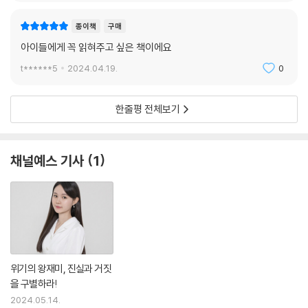
로 외워서 백점을 맞는 것보다 중요한 시대입니다. 우리도 일상에서 어떤
정보가 진짜이고 가짜인지 계속해서 의심하고 확인해야 견고한 지식을 쌓
종이책
구매
을 수 있습니다. 동영상을 볼 때, 책이나 광고를 읽을 때, 인터넷 검색을 할
아이들에게 꼭 읽혀주고 싶은 책이에요
때도 마찬가지입니다. 남의 얘기를 그대로 받아들이는 것이 아니라 비판적
t******5
2024.04.19.
0
으로 진짜 정보를 골라낼 수 있어야 지식인으로 거듭날 수 있습니다.
더불어 저는 여러분이 자기 자신을 아끼고 사랑하는 사람이 되길 바랍니
한줄평 전체보기
다. 요즘처럼 남과 비교하기 쉬운 세상에서는 다른 사람을 사랑하는 것보
다 나 자신을 사랑하는 게 더 어려운 것 같습니다. 하지만 우리는 모두 밤하
늘의 별처럼 빛나는 존재입니다. 어렵고 힘든 순간이 찾아와도 자신이 얼
채널예스 기사
1
마나 소중한지 잊지 마세요. 우리는 작지만 강하니까요!
위기의 왕재미, 진실과 거짓
을 구별하라!
2024.05.14.