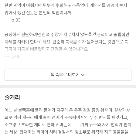
한번 계약이 이뤄지면 뒤늦게 후회해도 소용없어. 계약서를 꼼꼼히 보지
않아서 생긴 잘못은 본인의 책임이니까.
--- p.33
공정하게 판단하려면 한쪽 주장에 치우치지 않도록 객관적이고 중립적인
자세를 지켜야 한다고 봐요. 단순히 북극곰 수가 늘어났다는 것만으로 북
극곰이 기금을 빼돌렸다고 단정할 순 없으니까요
--- p.66
개구라가 자신이 시키는 대로 하면 한평생 놀림받았던 도둑고양이라는 별
책 속으로 더보기
명을 없애 주겠다고 했어요. 당당하게 새 삶을 살고 싶어서 덥석 반지를 꼈
는데……. 저도 모르게 나쁜 생각에 사로잡혀 못된 짓을 하고 말았어요.
--- p.76
줄거리
자료에 대한 설명이 없거나 모호할 경우 가짜일 가능성이 높아. 또한 여러
어느 날 블랙홀에 빨려 들어가 지구에 온 우주 경찰 총장 왕재미. 설상가상
사람의 확인을 거치는 책, 논문, 연구 보고서 등이 아니라 개인 블로그에서
으로 악당 개구라에게 속아 넘어가 초능력이 담긴 우주 반지를 빼앗기고,
가져온 자료라 신뢰성이 떨어져.
조그맣고 초라한 개미로 변하고 마는데……. 가짜 뉴스와 사기 범죄가 판치
--- p.81
는 세상! 왕재미는 라이어 시티 경찰서의 청소부로 취직해 지구 동물들을