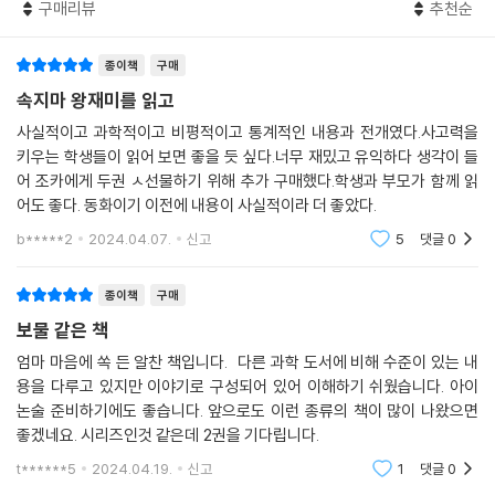
구매리뷰
추천순
사기꾼의 술수에 넘어가는 장면을 보며, 언제 어디서나 비판적이고 중립적
인 태도로 정보를 검토해야 한다는 교훈을 얻을 수 있다.
종이책
구매
가짜 뉴스와 사기 범죄 때문에 신음하는 지구 주민들이 많다는 사실을 깨
속지마 왕재미를 읽고
달은 왕재미는 그 후 각성하여 각종 뜬소문의 근원을 추적하고, 허위 사실
사실적이고 과학적이고 비평적이고 통계적인 내용과 전개였다.사고력을
을 퍼트리는 동물들을 물리치기 시작한다. ‘북극곰의 개체 수가 늘고 있으
키우는 학생들이 읽어 보면 좋을 듯 싶다.너무 재밌고 유익하다 생각이 들
니 지구 온난화는 거짓이다’ ‘온실가스를 많이 배출할수록 곡식이 잘 자란
어 조카에게 두권 ㅅ선물하기 위해 추가 구매했다.학생과 부모가 함께 읽
다’ ‘파리 기후 협정 때문에 우리 사회의 발전 속도가 느려지고 있다’와 같
어도 좋다. 동화이기 이전에 내용이 사실적이라 더 좋았다.
은 주장은 실제로 기후 위기를 부정하는 일부 사람들이 진지하게 설파하는
b*****2
2024.04.07.
신고
5
댓글
0
내용이다. 얼핏 황당하지만 꽤 그럴싸해 보이는 말을 왜 과학이 기꺼이 검
토해야 하는지, 결국에는 이 주장들이 왜 거짓인지 규명하는 왕재미의 활
종이책
구매
약은 그 자체로 과학이 앞선 법칙과 원리를 뒤집거나 보완하며 발전하는
보물 같은 책
과정을 생생하게 보여 준다. 독자들은 왕재미의 멋진 모험과 함께하며 스
스로 비판적 사고력과 과학적 탐구력을 기를 수 있을 것이다.
엄마 마음에 쏙 든 알찬 책입니다. 다른 과학 도서에 비해 수준이 있는 내
용을 다루고 있지만 이야기로 구성되어 있어 이해하기 쉬웠습니다. 아이
논술 준비하기에도 좋습니다. 앞으로도 이런 종류의 책이 많이 나왔으면
우리는 작지만, 함께라면 무엇이든 할 수 있어!
좋겠네요. 시리즈인것 같은데 2권을 기다립니다.
개그에 진심인 다영 작가가 펼치는 감동적인 이야기
t******5
2024.04.19.
신고
1
댓글
0
『속지 마! 왕재미』의 무대 배경인 라이어 시티는 몸집이 큰 동물들이 우대