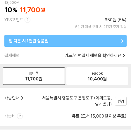
13,000
원
10
11,700
YES포인트
650원 (5%)
5만원 이상 구매 시 2천원 추가 적립
앱 다운 시 1천원 상품권
결제혜택
카드/간편결제 혜택을 확인하세요
종이책
eBook
11,700
원
10,400
원
배송안내
서울특별시 영등포구 은행로 11(여의도동,
변경
일신빌딩)
배송비
유료
(도서 15,000원 이상 무료)