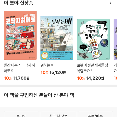
이 분야 신상품
빨간 내복의 코딱지 히
일하는 배
로봇이 정말 세계를 정
기
어로 9
복할까요?
요
10
15,120
%
원
10
11,700
10
14,220
1
%
%
원
원
이 책을 구입하신 분들이 산 분야 책
로그인
최근 본 상품
주문/배송