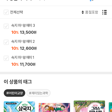
전체선택
품절포함
속지 마! 왕재미 3
10
13,500
%
원
속지 마! 왕재미 2
10
12,600
%
원
속지 마! 왕재미 1
10
11,700
%
원
이 상품의 태그
#어린이교양
#재미있는과학