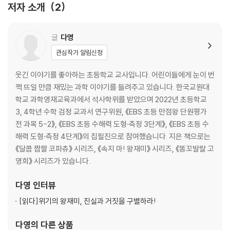
저자 소개
2
글
다영
관심작가 알림신청
웃긴 이야기를 좋아하는 초등학교 교사입니다. 어린이들에게 눈이 번
쩍 뜨일 만큼 재밌는 과학 이야기를 들려주고 있습니다. 한국교원대
학교 과학영재교육과에서 석사학위를 받았으며 2022년 초등학교
3, 4학년 수학 검정 교과서 연구위원, 《EBS 초등 만점왕 단원평가
전 과목 5-2》, 《EBS 초등 수해력 도형·측정 3단계》, 《EBS 초등 수
해력 도형·측정 4단계》의 집필진으로 참여했습니다. 지은 책으로는
《달콤 짭짤 코파츄》 시리즈, 《속지 마! 왕재미》 시리즈, 《똥꼬발랄 고
영희》 시리즈가 있습니다.
다영
인터뷰
[읽다]
위기의 왕재미, 진실과 거짓을 구별하라!
다영
의 다른 상품