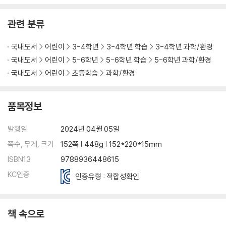
관련 분류
국내도서
어린이
3-4학년
3-4학년 학습
3-4학년 과학/환경
국내도서
어린이
5-6학년
5-6학년 학습
5-6학년 과학/환경
국내도서
어린이
초등학습
과학/환경
품목정보
발행일
2024년 04월 05일
쪽수, 무게, 크기
152쪽 | 448g | 152*220*15mm
ISBN13
9788936448615
KC인증
인증유형 : 적합성확인
책 속으로