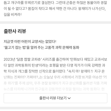
돕고 개구라를 무찌르기로 결심한다. 그런데 곤충은 하찮은 동물이라 경찰
흥청망청 먹고 방귀를 뀌어야 다른 동물을 살릴 수 있다니, 뭔가 이상한
이 될 수 없다고? 몸집이 작다고 해서 약한 건 아니다. 왕재미가 나가신다,
데?
길을 비켜라!
--- p.93
‘초콜릿을 많이 먹으면(원인) 노벨상을 받는다(결과)’라고 주장할 수 있을
출판사 리뷰
까? 언뜻 보면 그럴싸한 말 같아. 하지만 그게 사실이라면 나는 각설탕 대
지금껏 이런 어린이 교양서는 없었다!
신 매일 초콜릿만 먹었을 거야.
‘물고기 잡는 법’을 알려 주는 고품격 과학 문해력 동화
--- p.109
2023년 ‘달콤 짭짤 코파츄’ 시리즈를 출간하며 ‘만화보다 재밌고 교과서보
지구 온도가 2도 오르면 대부분의 작은 빙하가 사라지고 수억 명이 물 부족
다 알찬 과학동화의 탄생’이라는 호평을 받은 다영 작가가 더욱 강력한 과
에 시달릴 거예요. 4도까지 오르면 해양 생물의 절반이 멸종하게 될 수도
학 지식과 개그를 장착한 신작으로 돌아왔다. 『속지 마! 왕재미 1: 지구 온
있어요.
난화는 진짜야? 가짜야?』는 오늘날 우리 사회에서 가장 뜨거운 이슈인 ‘기
--- p.126
후 위기’를 주제 삼아, 우주 경찰 왕재미가 지구 온난화를 둘러싼 각종 가짜
뉴스를 타파해 나가며 친구들과 감동적인 우정을 펼치는 과학 동화다. 현
거짓이 판치는 세상 속에서도 그들의 우정만큼은 진실했다. 왕재미는 진정
직 초등 교사이자 EBS 교재 집필진인 다영 작가는 오랜 시간 철저하게 최
한 친구가 있다는 사실에 가슴이 벅차올랐다.
출판사 리뷰 더보기
신 자료를 조사하는 한편, 아주 작고 귀여우면서도 정의로운 주인공 ‘왕재
--- p.134
미’를 탄생시켰다. 장수풍뎅이 ‘짱센풍뎅이’와 개똥벌레 ‘예반디’, 그리고