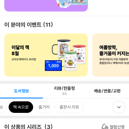
이 분야의 이벤트
11
리뷰/한줄평
도서정보
배송/반품/교환
89
보
책 속으로
줄거리
출판사 리뷰
이 상품의 시리즈
3
알림신청