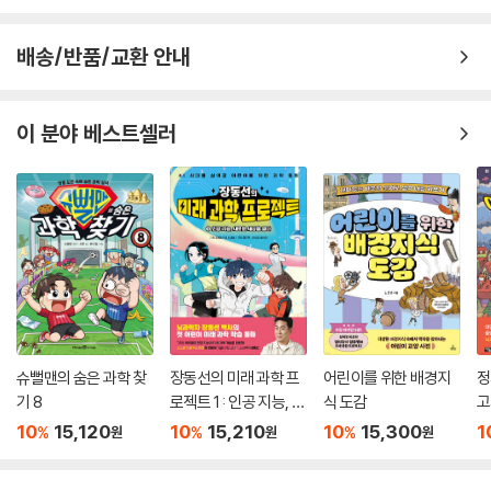
배송/반품/교환 안내
이 분야 베스트셀러
슈뻘맨의 숨은 과학 찾
장동선의 미래 과학 프
어린이를 위한 배경지
정
기 8
로젝트 1 : 인공 지능, 새
식 도감
고
로운 세상을 열다
10
15,120
10
15,210
10
15,300
1
%
%
%
원
원
원