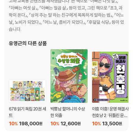
고와 교육용 콘텐츠를 제작했습니다. 쓴 책으로 『아빠는 다섯 살』,
『아빠는 여섯 살』, 『아빠는 일곱 살』 등이 있고, 그린 책으로 『초3, 과
학이 온다』, 『상처 주는 말 하는 친구에게 똑똑하게 말하는 법』, 『어느
날, 노비가 되었다』, 『어느 날, 좀비가 되었다』, 『후덜덜 식당』 등이 있
습니다.
유영근
의 다른 상품
678 읽기 독립 20권 세
박뽕남 할머니의 수상
야흥 야흥! 운명 해결사
트
한 외출
천호냥 2 : 뒤틀린 운명
의 쌍둥이
10
198,000
10
12,600
10
13,500
%
%
%
원
원
원