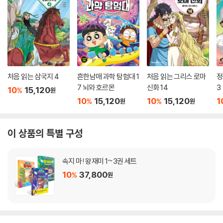
처음 읽는 삼국지 4
흔한남매 과학 탐험대 1
처음 읽는 그리스 로마
정
7 뇌와 호르몬
신화 14
3
10
15,120
%
원
10
15,120
10
15,120
1
%
%
원
원
이 상품의 특별 구성
속지 마! 왕재미 1~3권 세트
10
37,800
%
원