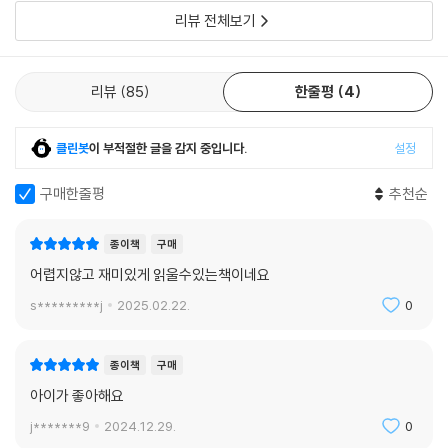
리뷰 전체보기
받고, 조그마한 곤충들은 하찮게 여겨지는 사회다. 소위 ‘강약약강’의 논리
가 만연한 인간 사회를 작게 축소한 듯한 배경 속에서 주인공 왕재미는 몸
집이 작다는 단점을 오히려 어디로든 숨을 수 있다는 장점으로 전환하여
리뷰
85
한줄평
4
위기를 돌파한다. 더불어 ‘곤충들은 주어진 일이 아닌 무언가 멋진 일을 찾
아 해낼 수 없다‘며 무기력한 상태에 빠져 있는 동료 짱센풍뎅이와 예반디
를 독려하여, 그들도 여느 경찰 못지않게 용감한 존재라고 독려한다. 어린
클린봇
이 부적절한 글을 감지 중입니다.
설정
이 독자들은 작은 곤충들의 연대에 마음을 이입하고, 마음속 작은 꿈을 단
단하게 키우는 감동을 느낄 수 있을 것이다.
구매한줄평
추천순
왕재미를 영영 제거하고 우주 반지의 새 주인이 되고자 하는 개구라의 어
종이책
구매
두운 욕망은 쉽사리 실현되지 않았다. 왕재미 앞에는 또다시 어떤 시련이
어렵지않고 재미있게 읽울수있는책이네요
펼쳐지게 될까? 짱센풍뎅이와 예반디는 움츠러들었던 마음을 펴고, 왕재
s*********j
2025.02.22.
0
미를 도와 어떤 활약을 펼치게 될까? 최신 과학 지식과 유쾌한 개그가 어우
러지는 『속지 마! 왕재미』는 앞으로도 계속 출간된다.
종이책
구매
작가의 말
아이가 좋아해요
j*******9
2024.12.29.
0
바야흐로 쏟아지는 정보 속에서 진짜와 가짜를 구별하는 능력이 책을 그대