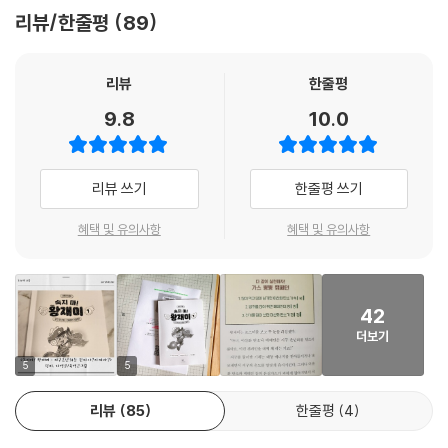
황소개구리 ‘개구라’ 등 등장하는 캐릭터들은 그 이름만으로도 웃음을 선
경찰이 될 수 없는 동물은 없어요. 우리는 모두 소중하고 평등해요. 우주에
리뷰/한줄평
89
사한다. 인스타그램에서 ‘아빠는 N살’ 카툰을 연재하며 구독자들의 큰 사
수많은 별들이 있다 해도 우리를 대신할 수 있는 건 오직 우리뿐이에요. 우
랑을 받고 있는 유영근 작가는 사랑스러운 묘사와 유머러스한 연출로 어린
리가 뭉치면 무엇이든 할 수 있어요.
이 독자의 마음을 사로잡는다.
리뷰
한줄평
--- p.147
9.8
10.0
과학 문해력 동화 『속지 마! 왕재미』는 지구 온난화, 코로나19 바이러스,
챗GPT 등 오늘날 우리 사회에서 가장 첨예하면서도 미래에도 여전히 중
요할 이슈를 어린이 스스로 이해하고 판단할 수 있도록 비판적 사고력과
리뷰 쓰기
한줄평 쓰기
과학적 탐구력을 키워 주는 시리즈다. 독자들은 ‘물고기를 잡아 주었던’ 기
존의 어린이 교양서에서 한 차원 발전하여 ‘물고기를 잡는 법을 알려주는’
혜택 및 유의사항
혜택 및 유의사항
교양서의 새 지평을 만끽할 수 있을 것이다.
넘쳐 나는 정보의 홍수, 쏟아지는 가짜 뉴스의 시대
42
우리에게 필요한 건 비판적 사고력과 과학적 탐구력!
더보기
왕재미는 지구에 불시착하며 보물과도 같은 우주 반지를 잃어버리는 위기
5
5
에 처한다. 하지만 반지를 분실한 일보다 더 크나큰 위기는, 마음이 조급하
리뷰
85
한줄평
4
다는 이유로 개구라가 의도적으로 왜곡한 계약서에 대수롭지 않게 서명한
것이었다. 독자들은 우주를 호령할 정도로 힘이 세고 지혜로운 왕재미조차