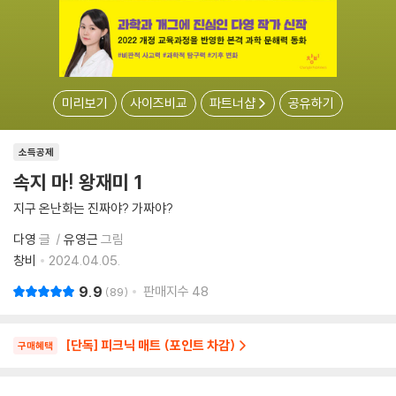
미리보기
사이즈비교
파트너샵
공유하기
소득공제
속지 마! 왕재미 1
지구 온난화는 진짜야? 가짜야?
다영
글
유영근
그림
창비
2024.04.05.
9.9
판매지수
48
89
[단독] 피크닉 매트 (포인트 차감)
구매혜택