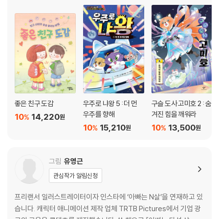
좋은 친구 도감
우주로 냐왕 5 : 더 먼
구슬 도사 고미호 2 : 숨
우주를 향해
겨진 힘을 깨워라
10
14,220
%
원
10
15,210
10
13,500
%
%
원
원
그림
유영근
관심작가 알림신청
프리랜서 일러스트레이터이자 인스타에 ‘아빠는 N살’을 연재하고 있
습니다. 캐릭터 애니메이션 제작 업체 TRTB Pictures에서 기업 광