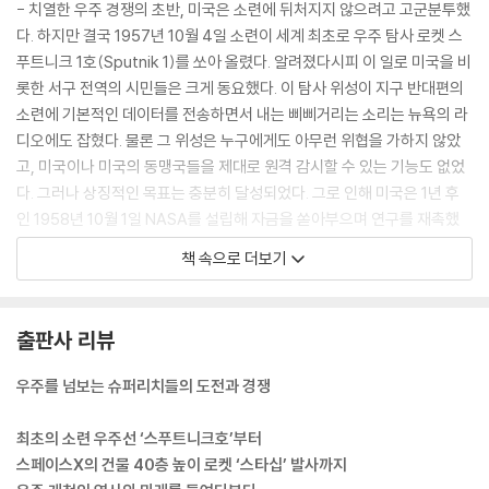
- 치열한 우주 경쟁의 초반, 미국은 소련에 뒤처지지 않으려고 고군분투했
다. 하지만 결국 1957년 10월 4일 소련이 세계 최초로 우주 탐사 로켓 스
푸트니크 1호(Sputnik 1)를 쏘아 올렸다. 알려졌다시피 이 일로 미국을 비
롯한 서구 전역의 시민들은 크게 동요했다. 이 탐사 위성이 지구 반대편의
소련에 기본적인 데이터를 전송하면서 내는 삐삐거리는 소리는 뉴욕의 라
디오에도 잡혔다. 물론 그 위성은 누구에게도 아무런 위협을 가하지 않았
고, 미국이나 미국의 동맹국들을 제대로 원격 감시할 수 있는 기능도 없었
다. 그러나 상징적인 목표는 충분히 달성되었다. 그로 인해 미국은 1년 후
인 1958년 10월 1일 NASA를 설립해 자금을 쏟아부으며 연구를 재촉했
다. NASA는 설립 당시부터 1억 달러의 자금을 지원받아 여러 시험 시설에
책 속으로 더보기
8천 명의 직원을 배치했다.
- 아폴로 11호의 상징적 승리 이후에 많은 이들은 오로지 냉전 상황에서의
출판사 리뷰
정치적인 경쟁(혹은 공정하게 말하자면, 아폴로 임무에 따른 엄청난 세금
부담)에만 관심을 두었고, 달에서 한가하게 산책이나 하게 하려고 인간을
우주를 넘보는 슈퍼리치들의 도전과 경쟁
달에 올려보내는 것은 엄청난 자원 낭비라고 여겼다. 하지만 이는 순전히
오해였다. 왜냐하면 달로 떠나는 여정을 통해 수없이 많은 과학적 성과와
최초의 소련 우주선 ‘스푸트니크호’부터
발견이 이루어졌기 때문이다.
스페이스X의 건물 40층 높이 로켓 ‘스타십’ 발사까지
아폴로 탐사를 통해 밝혀진 달에 관한 가장 주목할 만한 사실 하나는 표토