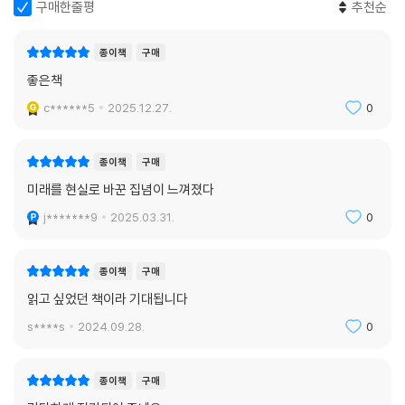
구매한줄평
추천순
않습니다. 우리는 화성에 인간이 거주할 수 있도록, 그리고 인류의 삶을 여
러 행성에서 이어 갈 수 있도록, 엄청난 로켓 부대를 구축할 계획입니다. 제
종이책
구매
생각에 아마 우주선 1천 기 정도가 필요할 겁니다. 또한 각각의 우주선은
새턴 5호보다 더 많이 탑재할 수 있고 재사용도 가능해야겠죠.”
좋은책
--- 본문 중에서
c******5
2025.12.27.
0
종이책
구매
미래를 현실로 바꾼 집념이 느껴졌다
j*******9
2025.03.31.
0
종이책
구매
읽고 싶었던 책이라 기대됩니다
s****s
2024.09.28.
0
종이책
구매