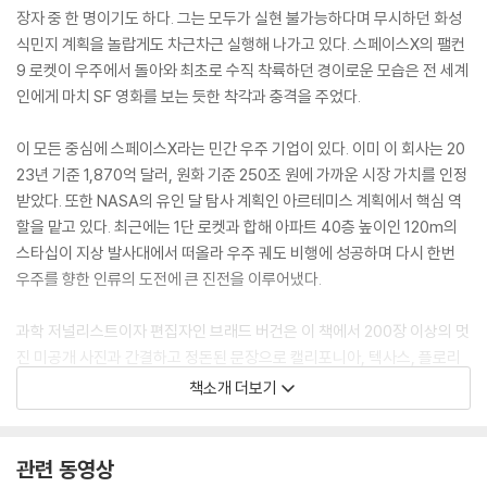
장자 중 한 명이기도 하다. 그는 모두가 실현 불가능하다며 무시하던 화성
식민지 계획을 놀랍게도 차근차근 실행해 나가고 있다. 스페이스X의 팰컨
9 로켓이 우주에서 돌아와 최초로 수직 착륙하던 경이로운 모습은 전 세계
인에게 마치 SF 영화를 보는 듯한 착각과 충격을 주었다.
이 모든 중심에 스페이스X라는 민간 우주 기업이 있다. 이미 이 회사는 20
23년 기준 1,870억 달러, 원화 기준 250조 원에 가까운 시장 가치를 인정
받았다. 또한 NASA의 유인 달 탐사 계획인 아르테미스 계획에서 핵심 역
할을 맡고 있다. 최근에는 1단 로켓과 합해 아파트 40층 높이인 120m의
스타십이 지상 발사대에서 떠올라 우주 궤도 비행에 성공하며 다시 한번
우주를 향한 인류의 도전에 큰 진전을 이루어냈다.
과학 저널리스트이자 편집자인 브래드 버건은 이 책에서 200장 이상의 멋
진 미공개 사진과 간결하고 정돈된 문장으로 캘리포니아, 텍사스, 플로리
다에 위치한 우주선과 주요 시설, 핵심 인사들의 이야기를 비롯한 우주를
책소개 더보기
향한 끊임없는 도전의 역사를 들려준다. 또한 저자는 스페이스X가 실패했
던 수많은 테스트 발사와 우주 인터넷 스타링크 사업으로 인한 우주 쓰레
기 문제 등 많은 논란거리 역시 빠트리지 않고 다루었다. 우리는 저자의 날
관련 동영상