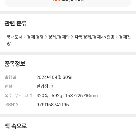
관련 분류
국내도서
경제 경영
경제/경제학
각국 경제/경제사/전망
경제전
망
품목정보
발행일
2024년 04월 30일
판형
반양장
쪽수, 무게, 크기
320쪽 | 592g | 153*225*16mm
ISBN13
9791158742195
책 속으로