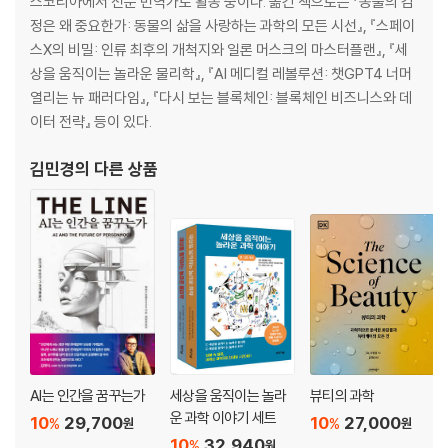
스코리아에서 전문 번역가로 활동 중이다. 옮긴 책으로는 『동물의 감
정은 왜 중요한가: 동물의 삶을 사랑하는 과학의 모든 시선』, 『스페이
스X의 비밀: 인류 최후의 개척지와 일론 머스크의 마스터플랜』, 『세
상을 움직이는 놀라운 물리학』, 『AI 메디컬 레볼루션: 챗GPT4 너머
열리는 뉴 패러다임』, 『다시 보는 블록체인: 블록체인 비즈니스와 데
이터 전략』 등이 있다.
김민경
의 다른 상품
AI는 인간을 꿈꾸는가
세상을 움직이는 놀라
뷰티의 과학
운 과학 이야기 세트
10
29,700
10
27,000
%
%
원
원
10
32,940
%
원