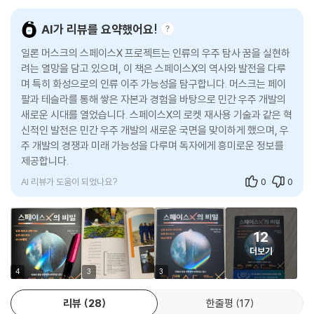
다. 천문학자 조너선 맥도웰Jonathan McDowell의 위성 추적 소프트웨
인류의 원대한 꿈과 기대감으로 가슴이 웅장해진다. 일론 머스크의 화성
어에 따르면, 그중 4,487기가 현재 가동되고 있다. 그러나 한 걸음 물러나
식민지를 향한 도전과 기술 공학적 성과가 인류의 우주여행을 어떤 방식으
AI가 리뷰를 요약했어요!
서 생각해 보면, 장기간에 걸쳐 총 4만 2천 기의 스타링크 위성을 발사하
로 실현 가능한 미래로 만들고 있는지를 낱낱이 해부해서 보여준다.
겠다는 궁극적인 목표는 한 개인이라면 두말할 것도 없고 한 기업이 가지
일론 머스크의 스페이스X 프로젝트는 인류의 우주 탐사 꿈을 실현하
기에도 대단히 큰 야망이다. 스페이스X든 머스크의 다른 벤처기업이든, 그
려는 열망을 담고 있으며, 이 책은 스페이스X의 역사와 발전을 다루
스페이스X는 마침내 무엇을 하려는 걸까?
며 특히 화성으로의 인류 이주 가능성을 탐구합니다. 머스크는 페이
가 보유한 막대한 부가 아니고서는 지금처럼 그렇게 자주 뉴스 헤드라인을
인류 마지막 개척지를 향한 실패와 도전
팔과 테슬라를 통해 쌓은 자본과 경험을 바탕으로 민간 우주 개발의
장식하지 못했을 것이라는 점을 생각해 볼 필요가 있다. 그런데 인류를 신
새로운 시대를 열었습니다. 스페이스X의 로켓 재사용 기술과 같은 혁
세계에 정착시키겠다는 머스크의 꿈은 어떻게 되어 가고 있을까?
스페이스X는 우주로의 단순한 물류 경쟁을 넘어, NASA의 아르테미스 달
신적인 발전은 민간 우주 개발의 새로운 국면을 맞이하게 했으며, 우
탐사 계획 및 화성과 그 너머 심우주로의 또 다른 대담한 프로젝트를 진행
주 개발의 경쟁과 미래 가능성을 다루며 독자에게 흥미로운 정보를
- 스페이스X의 스타십(Starship) 로켓이 전체 시스템을 완전히 장착하고
하고 있다. 최첨단 우주 개발의 가장 앞선 곳에서 취재해온 저자의 전문적
제공합니다.
최초의 발사를 위해 엔진 점화를 기다리는 그 몇 분간, 수십 년 세월 동안
지식과 환상적 구도의 멋진 사진들, 산업 전반을 아우르는 탁월한 통찰력
AI 리뷰가 도움이 되었나요?
0
0
간직해 온 기대감으로 그 광경을 지켜보던 사람들도 함께 들어 올려질 것
이 잘 버무려진 이 책은 스페이스X가 이루어낸 성공과 그들의 도전정신을
만 같았다. NASA의 아폴로호 발사를 기억하는 베이비붐 세대부터 마치
그저 되짚는 것만으로 그치지 않는다. 무한한 공간이라고 알려진 우주에서
할아버지가 들려준 공상과학 이야기에나 나올 법한 매끄러운 은색 우주선
인류의 우주 개척 활동이 갖는 의미와 우주에서 인류의 위상, 그리고 그 상
12
을 바라보는 Z세대에 이르기까지 120미터에 이르는 스타십을 지상 가까
세한 내용을 짐작할 수 있게 한다. 그리고 거대한 미지의 세계를 개척하는
더보기
이에서 보려면 고개를 최대한 뒤로 젖혀야 한다. 스타십은 지금껏 제작된
것이 현시대를 살아가는 우리에게 어떤 의미가 있는지를 설명하고 또 각
로켓 중 가장 규모가 크고 가장 성능이 강력한 로켓으로, 2023년 4월 20
4
3
3
개인으로서 무엇을 준비하고 어떤 마음으로 다가올 미래를 맞아야 할지를
일 현지시각으로 오전 9시 33분에 1단의 랩터Raptor 엔진 33개가 뿜어
깨닫게 한다.
내는 엄청난 굉음과 함께 상공으로 쏘아 올려졌다. 텍사스의 아침 태양빛
리뷰
28
한줄평
17