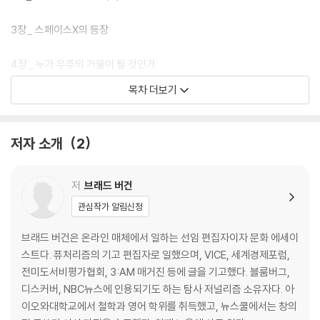
3장_ 스페이스X의 등장
4장_ 누가 우주의 거물이 될 것인가
목차 더보기
5장_ 스페이스X, 우주 경쟁 2.0의 중심에 서다
6장_ 달, 화성 그리고 그 너머로
저자 소개
2
7장_ 인류는 화성에 갈 수 있을까
저
브래드 버건
감사의 말
관심작가 알림신청
브래드 버건은 온라인 매체에서 일하는 선임 편집자이자 문화 에세이
스트다. 퓨처리즘의 기고 편집자로 일했으며, VICE, 세계경제포럼,
전미도서비평가협회, 3:AM 매거진 등에 글을 기고했다. 블룸버그,
디스커버, NBC뉴스에 인용되기도 하는 탐사 저널리즘 소유자다. 아
이오와대학교에서 철학과 영어 학위를 취득했고, 뉴스쿨에서는 창의