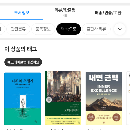
리뷰/한줄평
도서정보
배송/반품/교환
45
개
관련분류
품목정보
책 속으로
출판사 리뷰
이 상품의 태그
#크레마클럽에있어요