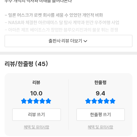
우주 개척의 역사와 미래를 들여다본다
(regolith)라고 불리는 달 표면의 토양 성분에 수소가 함유되어 있다는 사
실이다. 그러니까 미래에 건설할 전초 기지에 장기간 체류할 때 우리의 이
- 일론 머스크가 로켓 회사를 세울 수 있었던 개인적 비화
웃인 달에서 연료를 생산할 수도 있을 것이다. 이제는 미국과 NASA가 신
- NASA와 체결한 아르테미스 달 탐사 계약과 민간 우주여행 사업
세계에 최초의 인류를 보내면서 달성한 ‘불공정한’ 경쟁우위가 비단 상징
- 아마존 제프 베이조스가 창업한 블루오리진과의 불꽃 튀는 경쟁
성에 그치지 않고 더욱 큰 의미를 지닌다는 점이 확실하다.
- 달, 화성 그리고 그 너머 심우주로 향하는 스페이스X의 역할
출판사 리뷰 더보기
- 생각해 보면, 그간 미국 대통령들이 대를 이어가며 의회에서 우주를 향
일론 머스크의 대담한 시도로 설립된 민간 우주 탐사기업 스페이스X는 인
한 야망의 불씨를 피우려고 노력했지만, 지구 저궤도를 넘어서는 유인 우
류의 마지막 개척지 우주를 무대로 펼쳐지는 새로운 경제 활동에서 등대
리뷰/한줄평
45
주 탐사 계획은 그 어느 것도 순조롭게 추진된 적이 없다. 비용 절감이 필요
역할을 하고 있다. 아마존 창업자 제프 베이조스의 블루오리진, 리처드 브
하기도 했지만, 그보다는 계획을 주도하는 기관이나 단체가 화성에 인류를
랜슨의 버진 갤럭틱 등 다른 민간 우주 탐사기업과의 경쟁에서도 큰 격차
보내는 프로젝트에 오롯이 집중하는 것이 필요했다. 그런데 2002년이 되
의 기술을 자랑한다. 우주 유인 탐사, 대량의 화물 운송에서 가능성을 열어
리뷰
한줄평
자 마치 그러한 부름에 답하기라도 하듯, 한 기업가가 페이팔이라는 자신
가며 인류의 꿈이 머나먼 우주 심해로 나아갈 수 있는 새로운 시대를 열어
10.0
9.4
의 회사를 매각하면서 받은 배당금을 재투자해 오늘날 가장 성공적인 민간
가고 있다.
항공우주 업체가 될 기업을 설립한 것이다. 바로 스페이스X의 CEO이자
창립자인 일론 머스크다. 그때부터 머스크의 스페이스X는 완전히 다른 방
세계의 수도 뉴욕에서 활동하는 과학 저널리스트인 브래드 버건은 이 책에
리뷰 쓰기
한줄평 쓰기
식으로 우주로의 운송 경로를 구축했다.
서, 혁신의 정의를 새롭게 써나가고 있는 스페이스X가 걸어온 그동안의 궤
적 및 로켓 기술의 새로운 기준과 관련한 서사를 200여 장의 멋진 미공개
혜택 및 유의사항
혜택 및 유의사항
- 2023년 7월 현재, 스페이스X는 총 4,519기의 스타링크 위성을 발사했
사진과 함께 설명한다. 장대한 이미지를 보는 것만으로도 우주로 향하는