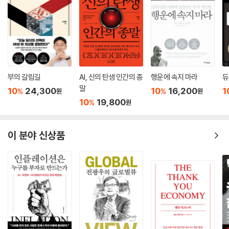
부의 갈림길
AI, 신의 탄생 인간의 종
행운에 속지 마라
듀
말
10
24,300
10
16,200
1
%
%
원
원
10
19,800
%
원
이 분야 신상품