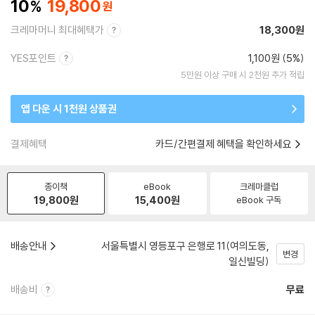
10
19,800
크레마머니 최대혜택가
18,300원
YES포인트
1,100원 (5%)
5만원 이상 구매 시 2천원 추가 적립
앱 다운 시 1천원 상품권
결제혜택
카드/간편결제 혜택을 확인하세요
종이책
eBook
크레마클럽
19,800
원
15,400
원
eBook 구독
배송안내
서울특별시 영등포구 은행로 11(여의도동,
변경
일신빌딩)
배송비
무료