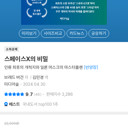
미리보기
사이즈비교
카드뉴스
공유하기
소득공제
스페이스X의 비밀
인류 최후의 개척지와 일론 머스크의 마스터플랜
반양장
브래드 버건
저
김민경
역
미디어숲
2024.04.30.
9.7
판매지수
2,286
45
베스트
국내도서 top100 1주
22,000
원