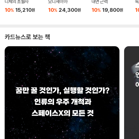
니체의 초월자
오디세이아
내면 근력
독
10
15,210
10
24,300
10
19,800
1
%
%
%
원
원
원
카드뉴스로 보는 책