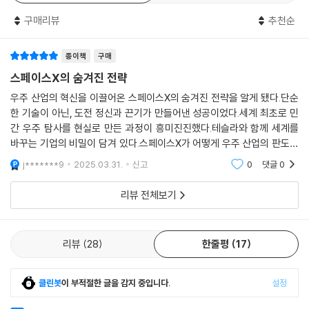
이 퍼지는 가운데 스테인리스 스틸 소재의 로켓 외장은 반짝이는 은빛으로
저자는 치열하게 경쟁하는 민간 우주 탐사기업들의 대담한 프로젝트의 끝
구매리뷰
추천순
일렁였다.
에 젖과 꿀이 떨어지는 장밋빛 미래만이 우리를 기다리고 있다는 식의 무
책임한 기대를 불어넣지는 않는다. 또 인류의 우주를 향한 모든 열망의 핵
- 스페이스X가 2010년대에 제시한 기본 개념은 지구로부터 행성 간 ‘도
종이책
구매
심에 스페이스X가 자리하는 것이 어떤 알려지지 않은 또 다른 심각한 위험
약’을 통해 새로운 세계에 발을 들여놓게 할 수 있는 우주선을 개발한다는
스페이스X의 숨겨진 전략
을 불러올 수 있는지도 저자는 빠트리지 않고 우리에게 경각심을 불러일으
것이었다. 팰컨9와 슈퍼 헤비 로켓은 매우 우수한 성능을 자랑했지만 두
킨다. 많은 독자가 저자의 전문적 시각을 빌려 인류의 마지막 개척지를 향
우주 산업의 혁신을 이끌어온 스페이스X의 숨겨진 전략을 알게 됐다.단순
로켓 모두 먼 우주에서의 임무를 고려해 설계된 것이 아니었다. 유인 우주
해 도전하는 우주 개발 산업의 발자취를 황홀한 사진과 함께 생생하게 느
한 기술이 아닌, 도전 정신과 끈기가 만들어낸 성공이었다.세계 최초로 민
선이 먼 우주까지 나아가려면 더 많은 연료를 비롯해 엄청난 부피의 식량
껴볼 수 있을 것이다. 복잡한 과학 기술과 복합적인 임무, 강력한 기계 그리
간 우주 탐사를 현실로 만든 과정이 흥미진진했다.테슬라와 함께 세계를
과 물품을 구비해야 한다. 또한 탑승한 비행사가 완전히 미쳐 버리지 않도
바꾸는 기업의 비밀이 담겨 있다.스페이스X가 어떻게 우주 산업의 판도를
고 인류의 미래를 탐험해 볼 소중한 기회가 될 것이다.
록 적절한 생활공간도 확보해야 한다.
바꿨는지 알게 되는 책이다.
j*******9
2025.03.31.
신고
0
댓글
0
- 스페이스X의 유인 캡슐인 크루 드래곤은 수산화리튬을 사용해서 탑승자
리뷰 전체보기
들이 호흡할 때 발생하는 이산화탄소를 ‘제거’하는데, 이 화학 반응의 부산
물로 물과 탄산리튬이 생성된다. 이는 4일간의 우주여행 동안 네 명의 탑
승객이 사용하기에 충분한 양이다. 이러한 방식을 달 궤도나 달 표면에서
리뷰
28
한줄평
17
의 임무에도 활용할 수 있을지 모른다. 하지만 더 깊은 우주, 즉 화성에 발
을 들여놓으려면 완전히 새로운 차원의 생명 유지 시스템이 필요하다.
클린봇
이 부적절한 글을 감지 중입니다.
설정
- “지금껏 우주 패러다임은 현재 우리가 추진하는 프로젝트에 적용되지