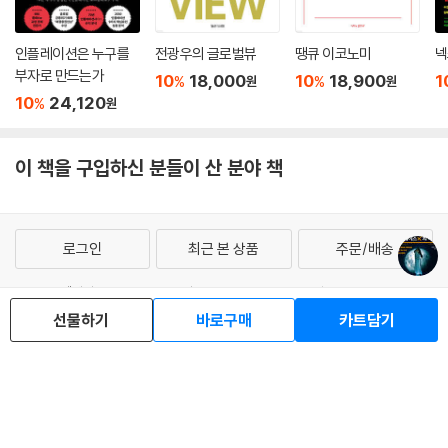
인플레이션은 누구를
전광우의 글로벌뷰
땡큐 이코노미
넥
부자로 만드는가
10
18,000
10
18,900
1
%
%
원
원
10
24,120
%
원
이 책을 구입하신 분들이 산 분야 책
로그인
최근 본 상품
주문/배송
고객센터 1544-3800
티켓 1544-6399
중고샵 1566-4295
eBook 1:1문의/채팅상담
선물하기
바로구매
카트담기
예스이십사(주) 사업자 정보
이용약관
개인정보처리방침
청소년보호정책
PC버전
회사소개
거래처관계자께
도서홍보
광고
Copyright © YES24 Corp. All Rights Reserved.