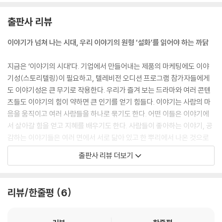
--- p.22 「고주몽」
출판사 리뷰
하루는 곽리자고가 새벽에 일어나서 강에 나가 배질을 하고 있었다. 이때
머리가 하얗게 센 미친 남자 하나가 머리를 갈래갈래로 풀어 헤뜨리고 병
이야기가 넘쳐 나는 시대, 우리 이야기의 원형 ‘설화’를 읽어야 하는 까닭
을 들고서 세차게 흐르는 물결을 질러 강을 건너가는 것이었다.
그의 아내가 황급히 따라오며 건너가지 말라고 소리쳐 불렀으나 미처 손쓸
지금은 ‘이야기의 시대’다. 기업에서 만들어내는 제품의 마케팅에도 이야
사이도 없이 남자는 강물에 밀려 빠져 죽었다.
기성(스토리텔링)이 필요하고, 텔레비전 오디션 프로그램 참가자들에게
일이 이렇게 되자 그 아내는 공후를 뜯으며, 「그대 강을 건너지 말라 하였
도 이야기성은 큰 무기로 작용한다. 우리가 즐겨 보는 드라마와 여러 콘텐
건만[공무도하]」이란 노래를 지어 불렀는데, 그 곡조가 매우 애달프고 구
츠들도 이야기의 힘이 약하면 큰 인기를 얻기 힘들다. 이야기는 사람의 마
슬펐다. 그리고 여자는 노래를 마치자 스스로 몸을 강물에 던져 죽고 말았
음을 움직이고 여러 사람들을 하나로 묶기도 한다. 어떤 이들은 이야기에
다.
서 살아갈 힘을 얻고 지혜를 배우기도 한다. 사람들이 좋아하는 이야기, 공
--- p.62 「여옥과 공후인」
감하는 이야기들은 여러 면에서 서로 닮아 있고 한 뿌리에서 나온 것으로
보이기도 한다. 그렇다면 우리 이야기의 뿌리는 어떤 것일까? 우리 이야기
출판사 리뷰 더보기
왜왕이 성이 나서 말했다.
의 시작, 첫 이야기는 어떤 것일까?
“네가 이미 내 신하가 되었는데 그러면서 어찌 계림의 신하라고 하느냐?
갖은 형벌을 주어야 마땅하겠지만 네가 왜의 신하라고만 말한다면 반드시
우리 이야기의 원형은 바로 ‘설화’에서 찾을 수 있다. 설화는 옛날부터 전해
리뷰/한줄평
6
높은 벼슬로 상을 주리라.”
내려오는 이야기다. 원시시대부터 오늘날까지 기나긴 세월 동안 만들어지
박제상은 말하였다.
고 덧붙여지기도 하며 발전하고 풍부해졌다. 현실세계와 환상세계, 의식과
“차라리 계림의 개나 돼지가 될지언정 왜의 신하는 되지 않겠다. 차라리 계
무의식의 세계를 아우르는 설화는 그 설화가 만들어진 시대의 모습과 그