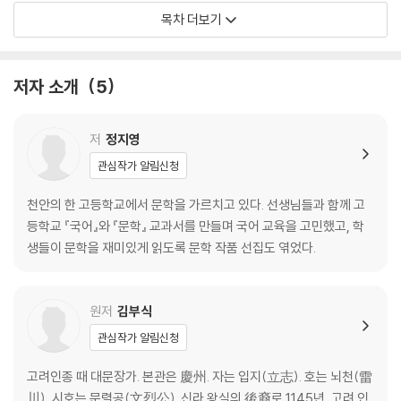
가락국 이야기 1 44
목차 더보기
가락국 이야기 2 47
가락국 이야기 3 49
가락국 이야기 4 53
저자 소개
5
탐라국 전설 55
후백제 왕 견훤 58
저
정지영
2부 백제는 둥근달 신라는 초승달
관심작가 알림신청
여옥과 공후인 62
유리왕과 황조가 64
천안의 한 고등학교에서 문학을 가르치고 있다. 선생님들과 함께 고
절로 끓는 밥 가마 66
등학교 『국어』와 『문학』 교과서를 만들며 국어 교육을 고민했고, 학
을두지의 뛰어난 지혜 68
생들이 문학을 재미있게 읽도록 문학 작품 선집도 엮었다.
왕자 호동 71
신의를 지킨 도미 부부 73
말 한 필도 돌려보내지 않은 명림답부 76
원저
김부식
나라를 위해 싸운 밀우와 유유 78
관심작가 알림신청
포악한 왕을 몰아낸 창조리 81
태자의 말 발자국 84
고려인종 때 대문장가. 본관은 慶州. 자는 입지(立志). 호는 뇌천(雷
어리석은 개로왕 86
川), 시호는 문렬공(文烈公). 신라 왕실의 後裔로 1145년, 고려 인