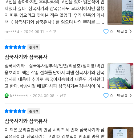
고전을 좋아하지만 우리나라의 고전을 찾아 읽은적이 언
덕’, ‘백제 마지막 장군 계백’ 등), 뛰어난 예술가들의 이야기(‘까마귀도 속
제였나 싶다. 삼국사기와 삼국유사도 교과서에서만 접했
인 화가 솔거’, ‘가난한 음악가 백결 선생’, ‘뛰어난 음악가 최치원‘ 등) 향가
지 따로 읽으려고 찾아본 적은 없었다. 우리 민족의 역사
와 가요 같은 옛 노래들에 관한 이야기(‘여옥과 공후인’, ‘유리왕의 황조가’,
책 ＜삼국사기와 삼국유사＞를 읽으며 나의 뿌리를 느낄
‘망부석과 정읍사’, ‘제망매가와 월명리의 전설’ 등), 현명하고 꿋꿋한 백성
수 있었고 책의 곳곳을 수 놓은 삽화들은 우리민족의 얼을
m****d
2024.09.11.
신고
0
댓글
0
들의 이야기(‘신의를 지킨 도미 부부’, ‘효녀 지은’ 등) 들에서 우리는 생생
그대로 담고 있는 것 같아 더 아름답고 소중하게 느껴졌
하게 살아 움직이는 옛사람들을 만날 수 있다.
다.너무 유명한 책이라 읽지 않았어도 마치 읽
종이책
옛사람들의 삶과 생각들을 읽으며, 우리 땅, 우리 역사와 문화에 대해 더 깊
이 이해할 수 있다.
삼국사기와 삼국유사
삼국사기와 삼국유사김부식/일연/리상호/정지영/박건
웅보리이 책은 각종 설화를 담아서 펴낸 삼국사기와 삼국
유사의 내용에 추가로 동국여지승람의 내용도 가져왔다
고 한다. 학창시절 배웠다시피 삼국사기는 김부식이 여러
사관들과 함께 쓴 책이고 삼국유사는 승려 일연이 쓴 책으
k*******i
2024.09.08.
신고
0
댓글
0
로 정사가 다루지 못한 역사를 보충하는 식으로 썼고 두
권 다 고려때 인종과 충렬왕때 각각 쓰였다.고조
종이책
삼국사기와 삼국유사
이 책은 보리출판사의 만남 시리즈 세 번째 삼국사기와 삼
국유사이다. 삼국사기는 고려 때 김부식이 인종의 명을 받