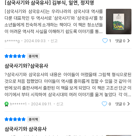
기가 흥미진진하게 펼쳐진다. 한자로 쓰인 원전을 우리말로 옮긴 리상호는
[삼국사기와 삼국유사] 김부식, 일연, 정지영
깨진 거울을 던지니 설 씨가 이것을 받아 들고 흐느껴 울었다. 아버지와 집
쉬운 말과 운율감 있는 문장으로 읽기 쉬운 번역본을 완성했다. 이 번역본
[삼국사기와 삼국유사]는 우리나라의 삼국시대 역사를
안사람들도 너무도 기뻐서 어쩔 줄을 몰랐다.
을 바탕으로 현직 국어교사인 정지영 작가가 문장을 더욱 쉽게 다듬고 설
다룬 대표적인 두 역사서로 '삼국사기'와 '삼국유사'를 청
--- p.205 「설 씨의 딸」
명을 달아 청소년들이 읽는 데 힘이 들지 않는다. 각 편 끝에 시대 배경과
소년들에게 친숙하게 소개하는 책이다. 이 책은 청소년들
상세한 설명을 더한 해설을 달아 이해를 돕는다. 또 박건웅 작가의 세련되
이 어려운 역사적 사실을 이해하기 쉽도록 이야기를 통해
고 경쾌한 그림이 흥미를 더한다.
역사를 배우는 방식을 채택하고 있다. 역사적 사실과 함께
s*****g
2024.09.03.
신고
1
댓글
0
흥미진진한 이야기가 담긴 이 책은 삼국시대의 복잡한 역
사적 배경과 그 안에 숨겨진 다양한 이야기
옛사람과 만나 우리 역사와 문화에 대해 더 깊이 배우는 시간
종이책
삼국사기와?삼국유사
《삼국사기》가 쓰인 12세기 고려는 안으로는 정치적으로 혼란한 시기였고,
밖으로는 금나라가 북송을 멸망시키는 격동의 시대였다. 《삼국유사》는 몽
?삼국사기와 삼국유사의 내용은 아이들이 어렸을때 그림책 형식으로된
것으로 처음 접했었다. 아이들이 역사를 흥미롭게 접할 수 있을 것 같아 이
골과의 전쟁으로 나라 곳곳이 잿더미가 되었던 시기에 쓰였다. 이 책의 편
번에 보리 출판사에서 출판된 이 책을 보게 되었다. 이 책은 고조선 단군 이
찬자인 김부식과 일연은 백성들이 우리 역사와 문화에 자부심을 가지기를
야기에서 부터 시작하여 삼국시대의 여러 이야기를 옮겨 놓았다. 각 이야
바라는 마음으로 책을 엮었다.
기의 끝에 약간의 설명을 달아 이해를 도왔다. 삼국사기와 삼국유사가 이
h******1
2024.09.11.
신고
0
댓글
0
와 같은 형식으로
고조선부터 고구려, 백제, 신라, 가야의 신비로운 건국 신화(‘고조선 단군’,
‘해모수와 유화’, ‘탐라군 전설’ 등), 그리고 왕들에 관한 이야기(‘어리석은
종이책
개로왕’, ‘원성대왕’, ‘선덕여왕이 알아맞힌 세 가지’ 등), 용감한 장군과 충
삼국사기와 삼국유사
직한 신하들의 이야기(‘포악한 왕을 몰아낸 창조리’, ‘살수대첩의 을지문