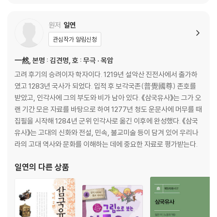
성인을 만난 경흥 149
거센 물결을 잠재우는 젓대, 만파식적 152
부례랑이 되찾은 만파식적 156
원저
일연
수로 부인 160
관심작가 알림신청
제망매가와 월명리의 전설 163
원성대왕 165
一然, 본명 : 김견명, 호 : 무극 · 목암
김현과 호녀 168
고려 후기의 승려이자 학자이다. 1219년 설악산 진전사에서 출가하
나라를 지키는 세 용 173
였고 1283년 국사가 되었다. 입적 후 보각국존(普覺國尊) 존호를
처용랑과 망해사 175
받았고, 인각사에 그의 부도와 비가 남아 있다. 《삼국유사》는 그가 오
용을 구한 거타지 178
랜 기간 모은 자료를 바탕으로 하여 1277년 청도 운문사에 머무를 때
까마귀도 속인 화가 솔거 182
집필을 시작해 1284년 군위 인각사로 옮긴 이후에 완성했다. 《삼국
다시 살아난 선율 183
유사》는 고대의 신화와 전설, 민속, 불교미술 등이 담겨 있어 우리나
라의 고대 역사와 문화를 이해하는 데에 중요한 자료로 평가받는다.
4부 그대를 위하여 방아 노래로 위로하리라
공을 세우고도 인정받지 못한 물계자 188
일연
의 다른 상품
말 한마디 때문에 목숨을 내놓은 석우로 191
가난한 음악가 백결 선생 194
음악가 우륵 196
죽어서도 왕의 허물을 고친 김후직 199