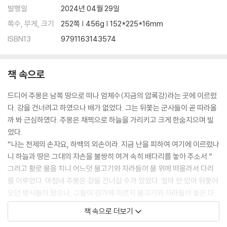
발행일
2024년 04월 29일
쪽수, 무게, 크기
252쪽 | 456g | 152*225*16mm
ISBN13
9791163143574
책 속으로
드디어 주몽은 남쪽 땅으로 떠나 엄체수(지금의 압록강)라는 곳에 이르렀
다. 강을 건너려고 하였으나 배가 없었다. 그는 뒤쫓는 군사들이 곧 따라올
까 봐 근심하였다. 주몽은 채찍으로 하늘을 가리키고 크게 한숨지으며 빌
었다.
“나는 천제의 손자요, 하백의 외손이라. 지금 난을 피하여 여기에 이르렀나
니 하늘과 땅은 그대의 자손을 불쌍히 여겨 속히 배다리를 놓아 주소서.”
그러고 활로 물을 치니 어느덧 물고기와 자라들이 물 위에 떠올라서 다리
를 이루었다. 마침내 주몽은 강을 건너갈 수가 있었다. 얼마 안 있어 뒤쫓아
오던 병사들이 왔으나, 그들이 강가에 이르자 물고기와 자라들이 놓은 다
리가 곧 흩어졌다. 그래서 이미 다리 위에 올라섰던 자들은 몽땅 물에 빠져
책 속으로 더보기
죽었다.