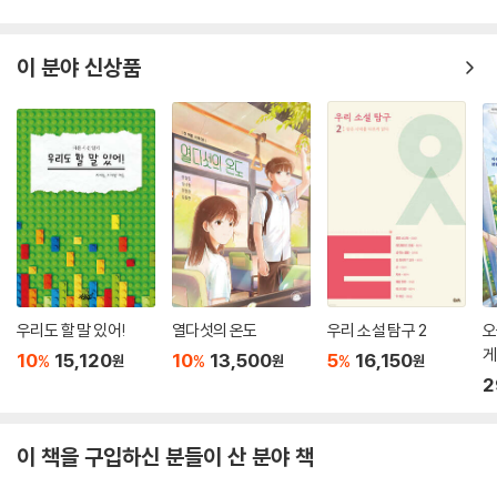
이 분야 신상품
우리도 할 말 있어!
열다섯의 온도
우리 소설 탐구 2
오
게
10
15,120
10
13,500
5
16,150
%
%
%
원
원
원
2
이 책을 구입하신 분들이 산 분야 책