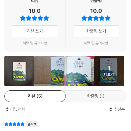
리뷰
한줄평
림의 매를 맞을지언정 왜국의 벼슬이나 녹은 받지 않겠다.”
시대 사람들의 생각, 상상력을 오롯이 담고 있다. 그 뒤 패설, 야담, 소설,
10.0
10.0
왜왕이 박제상의 발바닥 가죽을 벗기게 하고 갈대를 벤 그루터기 위를 달
민담 들로 발전해 오늘날까지 영향을 미친다.
리게 하였다. 왜왕이 다시 물었다.
--- p.127 「박제상과 아내」
청소년들이 읽기 쉬운 우리 고전 《삼국사기와 삼국유사》
리뷰 쓰기
한줄평 쓰기
“옛사람 말에 「여러 입이 떠들면 쇠라도 녹여낸다」고 하였으니 이제 그까
보리 청소년 고전 ‘만남’ 시리즈 세 번째로 선보이는 《삼국사기와 삼국유
혜택 및 유의사항
혜택 및 유의사항
짓 바닷속에 있는 미물이 어찌 여러 사람의 입을 겁내지 않겠습니까? 이 고
사-청소년들아, 설화를 만나자》는 《삼국사기》와 《삼국유사》를 기본으로
장 백성들을 시켜 노래를 지러 부르고 막대기로 언덕을 두드리면 부인을
하면서 《오산설림》《동국여지승람》과 같은 민족 고전에서 설화와 전기 작
보실 수 있을 것입니다.”
품을 골라 실었다.
순정공이 그 말대로 하였더니, 용이 부인을 받들고 바다에서 나와 바쳤다.
1
공이 부인더러 바닷속 일을 물었더니 그가 말하였다.
더보기
우리 겨레의 오래된 역사책 《삼국사기》와 《삼국유사》에는 고조선과 고구
“가지가지 보석으로 꾸민 궁전에, 먹는 것은 달고 연하고 향기롭고 깨끗하
려, 백제, 신라와 가야의 건국신화와 전설, 민담 들이 실려 있다. 이 이야기
여 인간 세상에서 먹는 음식이 아니었습니다.”
들은 《삼국사기》와 《삼국유사》가 쓰이기 훨씬 오래전에 만들어져 입에서
--- p.161 「수로 부인」
리뷰
5
한줄평
1
입으로 전해지다가 책에 실리게 되었을 것이다. 옛사람들이 만들고 전하면
서 덧붙이거나 빼고 발전시켜 온, 함께 만든 이야기들이다.
설 씨가 굳이 거절하고 가만히 도망하려다가 뜻을 이루지 못하게 되니, 마
리뷰전체
추천순
구간에 가서 가실이 두고 간 말을 보고 큰 한숨을 쉬면서 눈물을 흘렸다.
《삼국사기와 삼국유사-청소년들아, 설화를 만나자》에는 단군 시대부터
이때 가실이 교대하여 돌아왔는데 모습이 수척하고 옷이 날고 해져 집안사
종이책
고려 때까지 신비로운 신화와 전설, 그 시대 활약했던 여러 인물들의 이야
람들도 그를 알아보지 못하고 딴사람이라고 하였다. 가실이 앞으로 내달아