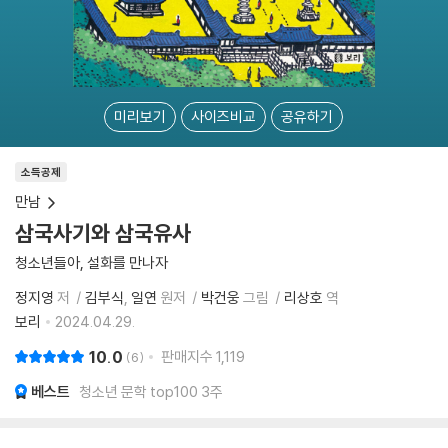
미리보기
사이즈비교
공유하기
소득공제
만남
삼국사기와 삼국유사
청소년들아, 설화를 만나자
정지영
저
김부식
일연
원저
박건웅
그림
리상호
역
보리
2024.04.29.
10.0
판매지수
1,119
6
베스트
청소년 문학 top100 3주