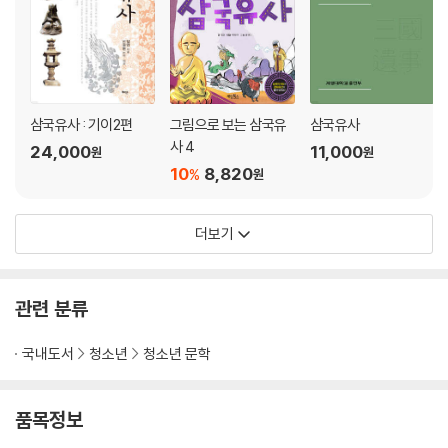
설 씨의 딸 202
선덕여왕이 알아맞힌 세 가지 206
어진 문장가 강수 210
죽어서 나라를 구한 관창 215
설총과 화왕계 218
삼국유사 : 기이2편
그림으로 보는 삼국유
삼국유사
붓을 놓지 않은 김생 222
사 4
24,000
11,000
원
원
불국사를 세운 김대성 224
10
8,820
%
원
장보고와 정년 228
경문와의 나귀 귀 231
뛰어난 문학가 최치원 233
더보기
효녀 지은 238
우리 고전 깊이 읽기
관련 분류
ㆍ 설화와 전기에 관하여
ㆍ《삼국사기》와 김부식
국내도서
청소년
청소년 문학
ㆍ《삼국유사》와 일연
품목정보