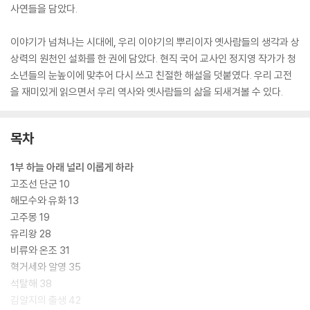
사연들을 담았다.
이야기가 넘쳐나는 시대에, 우리 이야기의 뿌리이자 옛사람들의 생각과 상
상력의 원천인 설화를 한 권에 담았다. 현직 국어 교사인 정지영 작가가 청
소년들의 눈높이에 맞추어 다시 쓰고 친절한 해설을 덧붙였다. 우리 고전
을 재미있게 읽으면서 우리 역사와 옛사람들의 삶을 되새겨볼 수 있다.
목차
1부 하늘 아래 널리 이롭게 하라
고조선 단군 10
해모수와 유화 13
고주몽 19
유리왕 28
비류와 온조 31
혁거세와 알영 35
석탈해 38
김알지의 출생 42