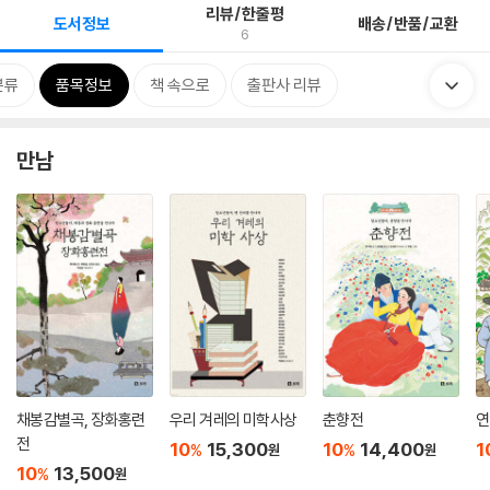
리뷰/한줄평
도서정보
배송/반품/교환
6
분류
품목정보
책 속으로
출판사 리뷰
만남
채봉감별곡, 장화홍련
우리 겨레의 미학사상
춘향전
연
전
10
15,300
10
14,400
1
%
%
원
원
10
13,500
%
원