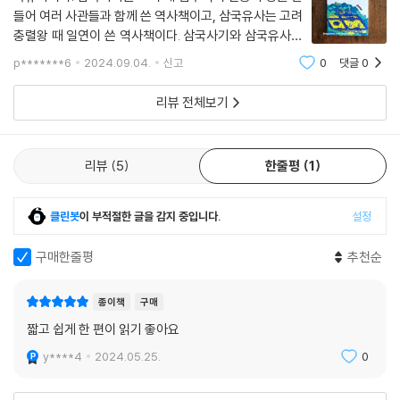
들어 여러 사관들과 함께 쓴 역사책이고, 삼국유사는 고려
충렬왕 때 일연이 쓴 역사책이다. 삼국사기와 삼국유사가
한 권에 묶여 두 가지를 연결해 읽으면 좋을 것 같다. 삼국
p*******6
2024.09.04.
신고
0
댓글
0
사기는 고조선부터 고구려, 백제, 신라, 가야의 건국 신화
이야기로 삼국의 정치적 흥망과 변
리뷰 전체보기
리뷰
5
한줄평
1
클린봇
이 부적절한 글을 감지 중입니다.
설정
구매한줄평
추천순
종이책
구매
짧고 쉽게 한 편이 읽기 좋아요
y****4
2024.05.25.
0