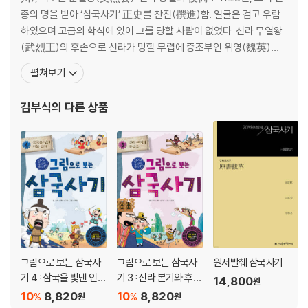
온달과 평강공주 91
종의 명을 받아 ‘삼국사기’ 正史를 찬진(撰進)함. 얼굴은 검고 우람
노래로 연을 맺은 서동과 선화공주 96
하였으며 고금의 학식에 있어 그를 당할 사람이 없었다. 신라 무열왕
살수대첩의 을지문덕 100
(武烈王)의 후손으로 신라가 망할 무렵에 증조부인 위영(魏英)이
백제는 둥근달, 신라는 초승달 104
고려태조(太祖)에게 귀의해 경주지방의 행정을 담당하는 주장(州
펼쳐보기
백제 마지막 장군 계백 108
長)에 임명되었다. 그 뒤 김부식(金富軾) 4형제가 중앙관료로 진출
떨어져서 죽은 바위 110
할 때까지의 생활기반은 경주에 있었다. 묘청의 난을 평정하여 수충
김부식
의 다른 상품
망부석과 정읍사 112
정난정국공신(輸忠定難靖國功臣)의 호를 받았다. 관직에서
3부 거센 물결을 잠재우는 젓대
가배의 유래와 회소곡 116
연오랑과 세오녀 118
댓잎 군사 120
박제상과 아내 122
약밥의 유래 130
도화녀와 귀신의 아들 비형랑 133
황룡사 구층탑 137
그림으로 보는 삼국사
그림으로 보는 삼국사
원서발췌 삼국사기
토끼와 거북 이야기 141
기 4 : 삼국을 빛낸 인물
기 3 : 신라 본기와 후삼
14,800
원
열전
국
조신의 꿈 144
10
8,820
10
8,820
%
%
원
원