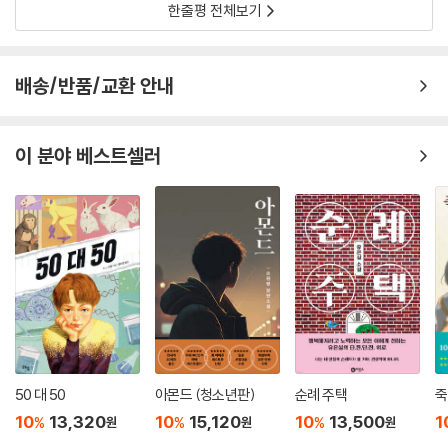
한줄평 전체보기
배송/반품/교환 안내
이 분야 베스트셀러
50 대 50
아몬드 (청소년판)
순례 주택
죽
10
13,320
10
15,120
10
13,500
1
%
%
%
원
원
원