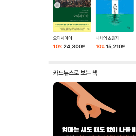
오디세이아
니체의 초월자
10
24,300
10
15,210
%
%
원
원
카드뉴스로 보는 책