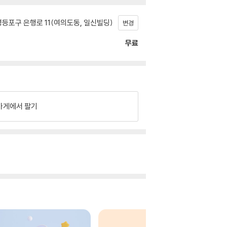
등포구 은행로 11(여의도동, 일신빌딩)
변경
무료
가게에서 팔기