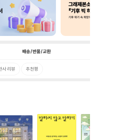
배송/반품/교환
판사 리뷰
추천평