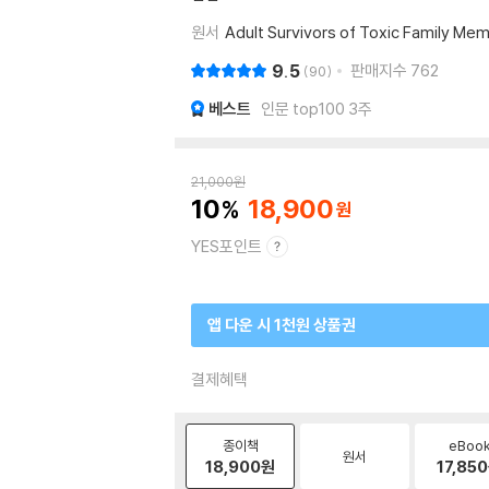
원서
Adult Survivors of Toxic Family Me
9.5
판매지수
762
90
베스트
인문 top100 3주
21,000
원
10
18,900
YES포인트
앱 다운 시 1천원 상품권
결제혜택
종이책
eBoo
원서
18,900
원
17,850