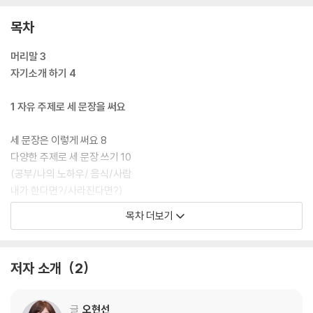
목차
머리말 3
자기소개 하기 4
1 자유 주제로 세 문장을 써요
세 문장은 이렇게 써요 8
다양한 주제로 세 문장 쓰기 10
(공부/나의 노하우/ 음식/사람
내가 한다면?/사라진다면?)
목차 더보기
2 문단이 뭐예요?
하나의 ‘내용’으로 묶인 글 덩어리 18
저자 소개
2
하나의 ‘생각’으로 묶인 글 덩어리 22
3 문단이 왜 중요해요?
글
오현선