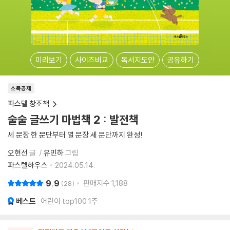
미리보기
사이즈비교
독서지도안
공유하기
소득공제
파스텔 창조책
술술 글쓰기 마법책 2 : 발전책
세 문장 한 문단부터 열 문장 세 문단까지 완성!
오현선
글
유민하
그림
파스텔하우스
2024.05.14.
9.9
판매지수
1,188
28
베스트
어린이 top100 1주