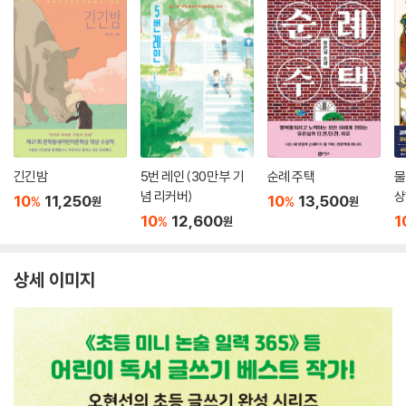
긴긴밤
5번 레인 (30만 부 기
순례 주택
물
념 리커버)
상
10
11,250
10
13,500
%
%
원
원
10
12,600
1
%
원
상세 이미지