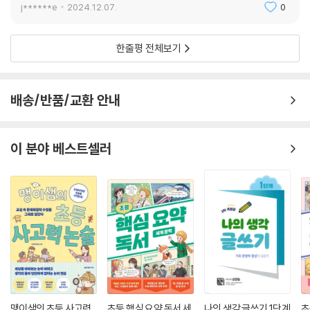
j******e
2024.12.07.
0
한줄평 전체보기
배송/반품/교환 안내
이 분야 베스트셀러
맹이샘의 초등 사고력
초등 핵심 요약 독서 세
나의 생각 글쓰기 1단계
초