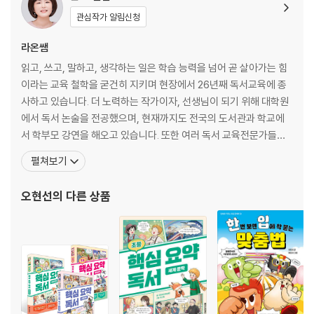
관심작가 알림신청
글은 어떻게 이루어져요? 28
문단이 왜 중요해요? 30
라온쌤
문단을 정리해서 글을 써요 36
읽고, 쓰고, 말하고, 생각하는 일은 학습 능력을 넘어 곧 살아가는 힘
이라는 교육 철학을 굳건히 지키며 현장에서 26년째 독서교육에 종
4 문단을 쓰는 약속이 있어요
사하고 있습니다. 더 노력하는 작가이자, 선생님이 되기 위해 대학원
에서 독서 논술을 전공했으며, 현재까지도 전국의 도서관과 학교에
문단을 쓸 때는 첫 칸을 비워요 40
서 학부모 강연을 해오고 있습니다. 또한 여러 독서 교육전문가들을
한 문단에서는 줄을 바꾸지 않아요 46
대상으로 다양한 세미나를 진행하며 독서 교육의 올바른 길을 찾아가
펼쳐보기
고자 애쓰고 있습니다. 지은 책으로는 『뚝딱! 미니 논술』, 『초등 미니
5 문단 속 중심 문장과 뒷받침 문장
논술 일력 365』, 『초등 한국사 용어 일력 365』, 『한번 보면 입에 착
오현선
의 다른 상품
붙는 사자성어』, 『책과 신문 읽고
중심 문장과 뒷받침 문장이 뭐예요? 52
중심 문장과 뒷받침 문장을 구분해요 56
6 한 문단을 써요 (1)
다양한 주제로 한 문단을 써요 64