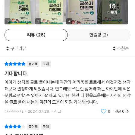
15
고학년인데도 글쓰기를 어려워하는 친구들은 보통 문장과 문단 개념을 몰
더보기
라서일 때가 많아요. 이런 경우 고학년이라도 다시 글쓰기 기초로 돌아가
익히는 게 좋지요. 문장, 문단 등 그냥 넘어가기 쉬운 개념을 빈틈없이 채우
6
2
4
도록 구성했어요. 2권 발전책은 특히 3학년부터 필요한 문단 개념을 꽉 잡
리뷰
26
한줄평
2
아주도록 했어요. 글 한 편을 쓰는 기초 힘이 바로 문단이기 때문이지요. 너
무나 중요한데도 개념을 갖추지 못한 친구들이 많아서 이 책으로 완전히
구매리뷰
추천순
익히도록 했습니다.
종이책
구매
하나의 내용과 생각을 일관되게 담아 3문장 한 문단씩을 쓰고, 이 문단들
을 서로 연결하면 10줄 이상 긴 글, 잘 정리된 조리 있는 글을 누구나 쓸 수
기대합니다.
있어요.
아이가 생각을 글로 풀어내는데 약간의 어려움을 토로해서 이것저것 생각
해보다 결정하게 되었습니다. 안그래도 쓰는걸 싫어라 하는 아이인데 적은
■ 문단 약속을 알면 올바로 쓰고 올바로 읽을 수 있어요
분량으로 할 수 있어서 잘 하고 있너요. 한권 다 했을즈음에는 자신의 생각
을 글로 풀어 내는데 약간의 도움이 되길 기대해봅니다.
1권에서 한두 문장을 자유롭게 썼다면, 2권에서는 세 문장 이상 형식을 잡
h*******a
2024.07.28.
신고
0
댓글
0
아 쓰는 것을 목표로 해요. 문단 속에서 다른 역할을 하는 중심 문장과 뒷받
침 문장을 구분해 쓰고, 문단 쓰기 약속인 맨 앞 칸 비우고 쓰기, 줄 내려쓰
종이책
구매
기 등도 배워요.