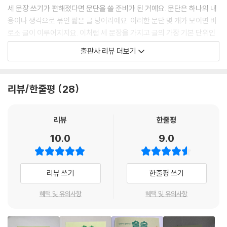
세 문장 쓰기가 편해졌다면 문단을 쓸 준비가 된 거예요. 문단은 하나의 내
용이나 생각으로 묶인 짧은 글 덩어리예요. 이러한 문단 몇 개가 모이면 비
로소 글이 이루어지지요. 이처럼 세 문장을 가지고 글의 가장 기본 단위인
한 문단을 완성해 봐요. 한 문단 쓰기가 익숙해지면 긴 글쓰기가 이미 절반
출판사 리뷰 더보기
은 성공한 셈이에요.
■ 문단을 쉽게 쓰는 문단 수레바퀴
리뷰/한줄평
28
문단을 처음 쓰는 친구들을 위해 라온오쌤이 문단 수레바퀴를 만들었어요.
가운데 1번 칸에는 쓰고 싶은 글 주제를 담은 중심 문장을 써요. 주변 2~3
리뷰
한줄평
번 칸에는 중심 문장을 자세히 설명하거나 이유를 드는 뒷받침 문장을 써
10.0
9.0
요. 다 쓰고 난 다음 문장 1~4번을 합치면 벌써 한 문단 완성!
수레바퀴는 내가 쓴 문장을 한눈에 살펴볼 수 있어 생각을 정리해 글쓰기
리뷰 쓰기
한줄평 쓰기
가 아주 쉬워요. 한 문단 수레바퀴는 4문장, 두 문단 수레바퀴는 6~7문장,
세 문단 수레바퀴는 10문장까지, 긴 글도 저절로 술술 쓰게 도와줄 거예요.
혜택 및 유의사항
혜택 및 유의사항
■ 고학년, 한 편 글쓰기를 위해 꼭 알아야 할 문단