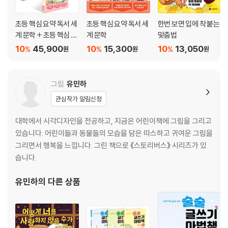
(내가 좋아하는 것 / 내가 하고 싶은 말)
초등 핵심 요약 독서 세
초등 핵심 요약 독서 세
한번 보면 입에 착 붙는
7 한 문단을 써요 (2)
계 문학 + 초등 핵심 요
계 문학
맞춤법
약 독서 고전 문학 + 초
10
45,900
10
15,300
10
13,050
%
%
%
이야기를 지어 한 문단을 써요 74
원
원
원
등 핵심 요약 독서 현대
문학 세트
8 두 문단을 이해해요
그림
유민하
왜 두 문단으로 나눌까요? 82
관심작가 알림신청
두 문단을 쉽게 쓰는 방법 86
대학에서 시각디자인을 전공하고, 지금은 어린이책에 그림을 그리고
문단을 적절하게 나누는 방법 92
있습니다. 어린이들과 동물들의 모습을 담은 따스하고 귀여운 그림을
그리면서 행복을 느낍니다. 그린 책으로 《스토리버스》 시리즈가 있
9 두 문단을 써요(일곱 문장, 여덟 문장 쓰기)
습니다.
주어진 주제로 두 문단을 써요 98
유민하
의 다른 상품
주제를 골라 두 문단을 써요 106
10 세 문단을 이해하고 써요(열 문장 쓰기)