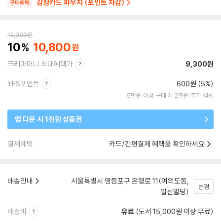
감정카드 파우치 (포인트 차감)
구매혜택
12,000
원
10
10,800
크레마머니 최대혜택가
9,300원
YES포인트
600원 (5%)
5만원 이상 구매 시 2천원 추가 적립
앱 다운 시 1천원 상품권
결제혜택
카드/간편결제 혜택을 확인하세요
배송안내
서울특별시 영등포구 은행로 11(여의도동,
변경
일신빌딩)
배송비
유료
(도서 15,000원 이상 무료)