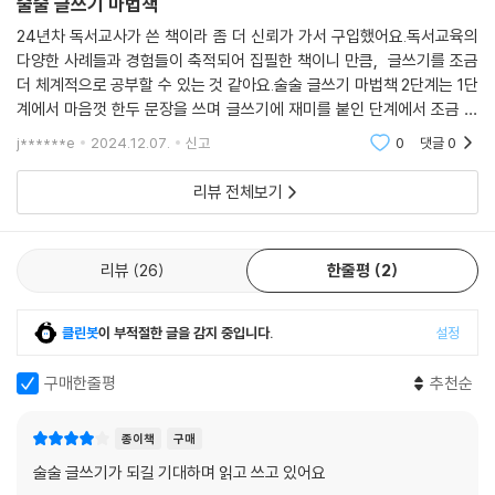
술술 글쓰기 마법책
형식을 알면 긴 글을 쓰기 수월할 뿐더러 이해하기 쉽고 논리적인 글로 완
24년차 독서교사가 쓴 책이라 좀 더 신뢰가 가서 구입했어요.독서교육의
다양한 사례들과 경험들이 축적되어 집필한 책이니 만큼, 글쓰기를 조금
성시킬 수 있어요. 뿐만 아니라 글을 읽을 때에도 내용을 파악하기가 훨씬
더 체계적으로 공부할 수 있는 것 같아요.술술 글쓰기 마법책 2단계는 1단
쉬워지지요. 글쓰기 실력만이 아니라 독해력을 위해서도 꼭 필요한 문단
계에서 마음껏 한두 문장을 쓰며 글쓰기에 재미를 붙인 단계에서 조금 확
개념, 완벽히 잡아 봐요.
장되었어요.글쓰기의 기본과 핵심인 문단에 대해 배우고 쓰는 단계예요.세
j******e
2024.12.07.
신고
0
댓글
0
문장으로 한 문단
리뷰 전체보기
리뷰
26
한줄평
2
클린봇
이 부적절한 글을 감지 중입니다.
설정
구매한줄평
추천순
종이책
구매
술술 글쓰기가 되길 기대하며 읽고 쓰고 있어요