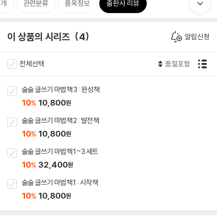
소개
관련분류
품목정보
출판사 리뷰
이 상품의 시리즈
4
알림신청
전체선택
품절포함
술술 글쓰기 마법책 3 : 완성책
10
10,800
%
원
술술 글쓰기 마법책 2 : 발전책
10
10,800
%
원
술술 글쓰기 마법책 1~3 세트
10
32,400
%
원
술술 글쓰기 마법책 1 : 시작책
10
10,800
%
원