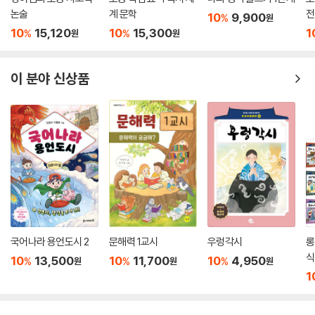
논술
계 문학
전
10
9,900
%
원
10
15,120
10
15,300
1
%
%
원
원
이 분야 신상품
국어나라 용언도시 2
문해력 1교시
우렁각시
롱
식
10
13,500
10
11,700
10
4,950
%
%
%
원
원
원
세
1