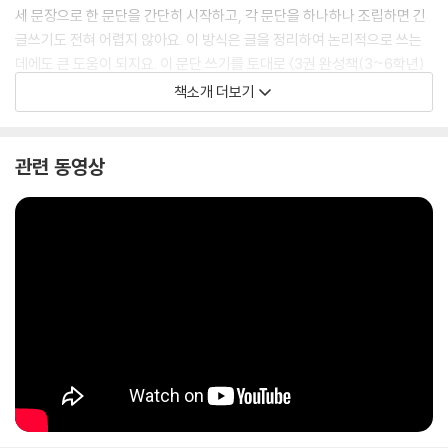
세 문장으로 한 문단을 간단히 시작하고, 각 문단을 하나하나 조립하면 긴
글쓰기도 전혀 어렵지 않아요. 이 방식은 글을 정리하여 논리적으로 쓰는
데에도 큰 도움이 되지요. 이 문단 쓰기를 토대로 〈3권 완성책(3~6학년)
(출간 예정)〉에서는 학교에서 필수적인 글쓰기인 상상글, 생활글, 설명글,
책소개 더보기
주장글, 독후감상글 등을 뚝딱 완성합니다! 한 문장 쓰기부터 형식을 갖춘
긴 글을 스스로 쓸 때까지 라온오쌤과 차근차근 연습해 봐요. 이 시리즈 내
용은 ‘라온쌤 글쓰기’ 유튜브의 강의를 들으며 해 볼 수도 있어요.
관련 동영상