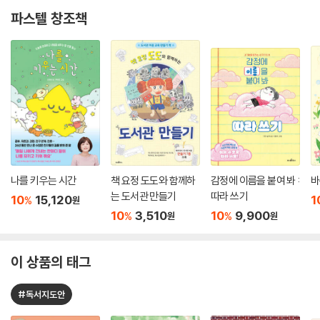
파스텔 창조책
나를 키우는 시간
책 요정 도도와 함께하
감정에 이름을 붙여 봐 :
바
는 도서관 만들기
따라 쓰기
10
15,120
1
%
원
10
3,510
10
9,900
%
%
원
원
이 상품의 태그
#독서지도안