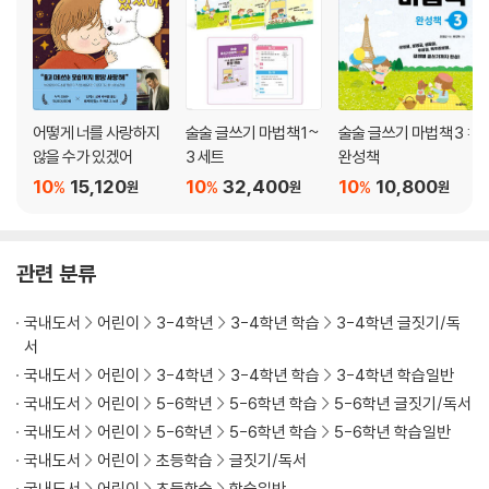
세 문단 생활글을 이해해요 110
세 문단 설명글을 이해해요 112
세 문단 독후 감상글을 이해해요 114
세 문단을 써요 116
어떻게 너를 사랑하지
술술 글쓰기 마법책 1~
술술 글쓰기 마법책 3 :
지도하는 분을 위한 예시 답 119
않을 수가 있겠어
3 세트
완성책
10
15,120
10
32,400
10
10,800
%
%
%
원
원
원
관련 분류
국내도서
어린이
3-4학년
3-4학년 학습
3-4학년 글짓기/독
서
국내도서
어린이
3-4학년
3-4학년 학습
3-4학년 학습일반
국내도서
어린이
5-6학년
5-6학년 학습
5-6학년 글짓기/독서
국내도서
어린이
5-6학년
5-6학년 학습
5-6학년 학습일반
국내도서
어린이
초등학습
글짓기/독서
국내도서
어린이
초등학습
학습일반