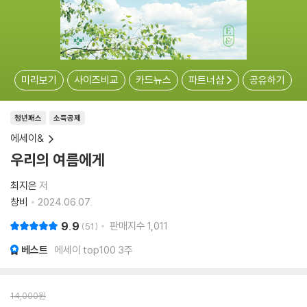
미리보기
사이즈비교
카드뉴스
파트너샵
공유하기
청년패스
소득공제
에세이&
우리의 여름에게
최지은
저
창비
2024.06.07.
9.9
판매지수
1,011
51
베스트
에세이 top100 3주
14,000
원