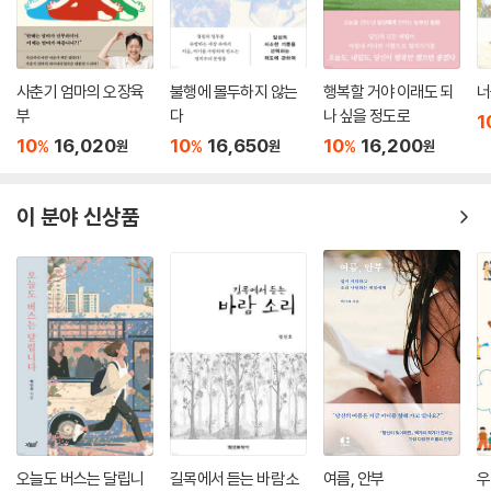
사춘기 엄마의 오장육
불행에 몰두하지 않는
행복할 거야 이래도 되
너
부
다
나 싶을 정도로
1
10
16,020
10
16,650
10
16,200
%
%
%
원
원
원
이 분야 신상품
오늘도 버스는 달립니
길목에서 듣는 바람 소
여름, 안부
우