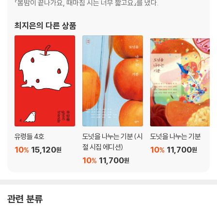
『봄밤이 끝나가요, 때마침 시는 너무 짧고요』를 냈다.
오틸라, 제가 이룬 것을 보세요
그러고도 혹여 네게 힘이 남아 있다면
최지은
의 다른 상품
세계를 구하고 마음을 지키는 이야기
계수나무 숲
옛날 옛날에
한번 안아줄게
아주 작은 이야기
작가의 말
유령들 4호
도넛을 나누는 기분 (시
도넛을 나누는 기분
절 시집 에디션)
10
15,120
10
11,700
%
%
원
원
10
11,700
%
원
관련 분류