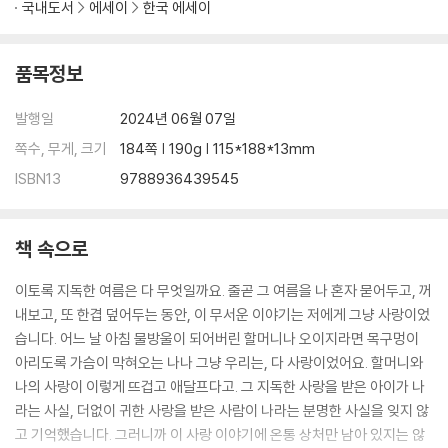
국내도서
에세이
한국 에세이
품목정보
발행일
2024년 06월 07일
쪽수, 무게, 크기
184쪽 | 190g | 115*188*13mm
ISBN13
9788936439545
책 속으로
이토록 지독한 여름은 다 무엇일까요. 줄곧 그 여름을 나 혼자 묻어두고, 꺼
내보고, 또 한겹 덮어두는 동안, 이 무서운 이야기는 저에게 그냥 사랑이었
습니다. 어느 날 아침 물방울이 되어버린 할머니나 오이지라면 목구멍이
아리도록 가슴이 막혀오는 나나 그냥 우리는, 다 사랑이었어요. 할머니와
나의 사랑이 이렇게 뜨겁고 애달프다고. 그 지독한 사랑을 받은 아이가 나
라는 사실, 더없이 귀한 사랑을 받은 사람이 나라는 분명한 사실을 잊지 않
고 기억했습니다. 그러니까 이 사랑 이야기에 온통 상처만 남아 있지는 않