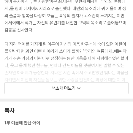
하며 독자에게 두루 사랑받아온 최지은이 첫번째 에세이 『우리의 여름에
게』를 창비 에세이& 시리즈로 출간했다. 내면의 목소리에 귀 기울이며 생
의 슬픔과 행복을 다정히 보듬는 특유의 필치가 고스란히 느껴지는 이번
에세이에서 작가는 자신의 유년기를 내밀한 고백의 목소리로 풀어놓으며
감동을 선사한다.
다 자라 언어를 가지게 된 어른이 자신의 마음 한구석에 숨어 있던 어린이
를 만난다면 과연 어떤 이야기가 쓰이게 될까? 『우리의 여름에게』에는 작
가가 조손 가정의 어린이로 성장하는 동안 마음을 다해 사랑해주었던 할머
니, 웃고 울게 했던 친구들, 언제나 긴 단어들을 덧붙여서만 말할 수 있는
존재인 아버지가 등장한다. 지나온 시간 속에서 주고받았던 빛나는 마음을
지키면서 여전히 자신을 돌보는 귀한 사랑을 발견하는 과정에 대한 이 이
야기에는 마음껏 슬퍼하고 난 후 찾아오는 개운함, 아픔을 온전히 껴안기
책소개 더보기
로 다짐한 사람에게만 찾아오는 환희의 순간이 아름답게 어우러져 있다.
여리고 섬세하지만 깊이 있는 문체로 한 사람의 삶을 온전히 통과하는 이
빛나는 에세이는 우리 저마다의 상처를 보듬으며 뜨거운 여름의 한복판을
목차
지나갈 수 있는 용기를 선물하고, 누구에게나 존재하는 상처의 시간을 깊
이 위로할 것이다.
1부 여름에 만난 아이