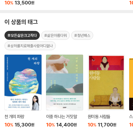
10
13,500
1
%
원
이 상품의 태그
#모든삶은크고작다
#삶은아름다워
#청년패스
#상처를치료해줄사람어디없나
천 개의 파랑
이중 하나는 거짓말
원미동 사람들
스
10
15,300
10
14,400
10
11,700
1
%
%
%
원
원
원