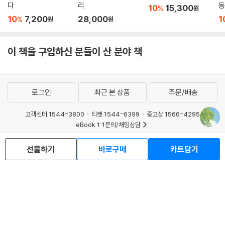
다
리
동
10
15,300
%
원
10
7,200
28,000
1
%
원
원
이 책을 구입하신 분들이 산 분야 책
로그인
최근 본 상품
주문/배송
고객센터 1544-3800
티켓 1544-6399
중고샵 1566-4295
eBook 1:1문의/채팅상담
예스이십사(주) 사업자 정보
선물하기
바로구매
카트담기
이용약관
개인정보처리방침
청소년보호정책
PC버전
회사소개
거래처관계자께
도서홍보
광고
Copyright © YES24 Corp. All Rights Reserved.
MATOM10