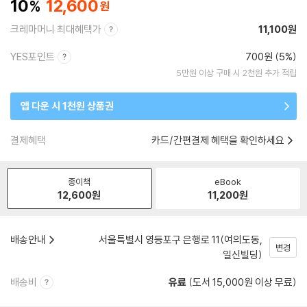
10
12,600
크레마머니 최대혜택가
11,100원
YES포인트
700원 (5%)
5만원 이상 구매 시 2천원 추가 적립
앱 다운 시 1천원 상품권
결제혜택
카드/간편결제 혜택을 확인하세요
종이책
eBook
12,600
원
11,200
원
배송안내
서울특별시 영등포구 은행로 11(여의도동,
변경
일신빌딩)
배송비
유료
(도서 15,000원 이상 무료)