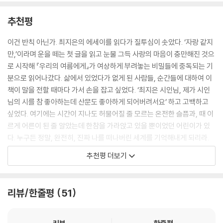
가난하지 않은 마음을 물려주려 애쓰던 모습으로 그의 기억 속에 남아 있
로. 나의 이야기는 되어간다, 더, 되어간다.
다. 손녀에게 먹일 오이지를 절이기 위해 눅눅한 여름 새벽 물을 끓이다가
추천평
--- p.45
화상을 입은 할머니, 열두살까지 품에 안아 머리를 감겨주던 할머니, 그렇
게 “나의 몸, 나의 말, 때때로 나의 밤이 되어 내내 나와 함께할 사랑의 재료
이건 반칙 아닌가. 최지은의 에세이를 읽다가 질투심이 솟았다. ‘자랑 같지
할머니가 내게 준 사랑의 재료를 떠올렸다. 고민 없이 인내의 마음이 떠올
들”이 되어준 기억들. 마침내 “그러니까 나는 하나의 사랑 이야기가 될
만,’이라며 운을 떼는 첫 글을 읽고 눈물 그득 사랑의 마음이 충만해진 것으
랐다. 할머니의 인내란 그저 참는 마음이 아니라, 믿음의 다른 말인지도 모
것”이라 말하며 풀어놓는 이야기는 마음의 온도를 올리고, 우리를 지탱해
로 시작해 『우리의 여름에게』가 여상하게 부려놓는 비밀들에 중독되는 기
른다고 생각하면서. 대책 없고 허망한 것이 아니라 언젠가 나 혼자 머리를
온 사랑을 돌아보게 한다.
분으로 읽어나갔다. 삶에서 있었다가 없게 된 사람들, 순간들에 대하여 이
감는 날이 올 거라는 믿음, 내가 스스로 해낼 수 있다는 믿음, 곧 그리될 것
책이 말을 전할 때마다 가서 손을 잡고 싶었다. ‘최지은 시인님, 제가 시인
이기에 지치지 않고 반복했던 믿음이라고. 바꿔 적은 문장 뒤에 할머니가
2부 ‘기쁘게 집으로 돌아오렴’에는 상실과 그 이후의 시간이 담겨 있다. 사
님의 시를 참 좋아하는데 산문도 좋아하게 되어버려서요’ 하고 고백하고
좋아하던 비단박하 한알을 그려 넣었다. 어쩐지 할머니의 믿음은 박하사탕
랑과 기쁨이 있다면 상실과 아픔 또한 피할 수 없다. 작가는 할머니, 아버지
싶었다. 여기에는 시간이 지나도 허물어질 줄 모르는 온전한 슬픔과, 때 이
처럼 하얗고 까슬거리고 달고 시원한 맛이 날 것 같았다.
와의 이별을 경험한다. 삶의 순간마다 안고 가야 할 무거움을 남긴 이 경험
르게 어른이 된 줄 알았는데 한참을 가라앉고 있을 뿐이었던 어린이가 있
--- pp.59-60
은 극복하거나 시간이 지나면 온전히 이해할 수 있게 되는 종류의 것이 아
다. 누구든 정말, 완전히, 진짜 나를 떠나버린 세계를 기억해내게 되리라.
니다. 작가는 온몸으로 아파하며 상실의 경험을 이야기하면서도 그 시간의
『우리의 여름에게』는 축복처럼 저주처럼, 마음에 달라붙을 장면들로 가득
슬픔을 슬픔으로 바라보는 시간이 지나가면, 슬픔만으로 끝나지 않는 무언
추천평 더보기
곁에 아름다운 기억들을 덧대어보기로 다짐하는 ‘어른’의 모습을 보여준
차 있다.
가가 오는지도 모르겠다. 그 무언가 때문에라도 슬픔은 슬픔으로 두고 싶
다. 무너지고 부서진 조각들과 반짝이는 기억을 함께 모아둔, “내가 아니면
다. 언제든 슬플 요량으로 이불 끝을 조금 더 끌어당겼다. 날이 밝으면 이
- 이다혜 (작가)
열릴 일이 없는 상자”를 열며 아픔을 있는 그대로 바라보는 방식으로 다시
빛을 기억하며 씩씩하게 나가 걷자고 생각하면서. 한번 더 이불을 끌어당
리뷰/한줄평
51
살아내기로 다짐하는 작가의 용기는 은은한 빛이 되어 독자에게 스며든다.
겼을 땐 처음 보는 햇빛이 아른거리는 것 같았다.
--- p.63
3부 ‘나를 기다리는 이야기’는 한 꼭지의 제목처럼 ‘그러고도 혹여 네게 힘