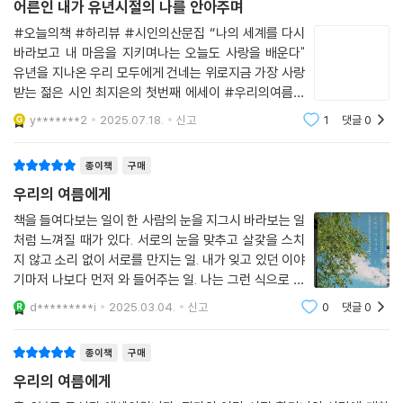
어른인 내가 유년시절의 나를 안아주며
그러니 매일 아침 현관문을 나서며 상상합니다. 저 방에서 할머니가 나와
리 하나라도 상하게 만들까봐. 나는 얌전히 조심한다”라고 말하는 사람의
오늘 나에게 하나의 심부름을 준다면 무얼까.
#오늘의책 #하리뷰 #시인의산문집 “나의 세계를 다시
진심은 조금 더 다정한 마음으로 오래전 감춰두었던 말들을 털어놓아도 안
-기쁘렴. 기쁘게 집으로 돌아오렴.
바라보고 내 마음을 지키며나는 오늘도 사랑을 배운다"
전한 공간을 만든다. 우리의 여름 한복판에 무엇이 기다리고 있을지 기대
유년을 지나온 우리 모두에게 건네는 위로지금 가장 사랑
한번 해보는 거죠. 시작은 매번 어렵지만. 마음껏 기쁘고 기쁘게 돌아오기
하는 설렘으로, 이제 이 기분 좋은 흔들림을 마주할 시간이다.
받는 젊은 시인 최지은의 첫번째 에세이 #우리의여름에
로. 문득 그렇게 시를 쓰고 싶고요. 돌아온 그 자리에는 처음 문을 열 때와
게#최지은#창비 이 책을 읽다가 시인의 시집 『봄밤이 끝
는 완전히 다른 기쁨이 기다릴 것 같습니다. 여기까지. 나의 첫 여름 과일
y*******2
2025.07.18.
신고
1
댓글
0
「작가의 말」 중에서
나가요, 때마침 시는 너무 짧고요』를 주문했다. 산문집을
이야기입니다. 당신의 여름 과일은 무엇인가요? 한번은 꼭 묻고 싶었어요.
읽다말고 시인의 시집을 읽었다. 시인의 시집을
--- p.118
종이책
구매
첫 산문집입니다.
기억을 되살피며 소중했던 시간을 한번 더 누릴 수 있어 즐거웠습니다. 쓰
우리의 여름에게
온갖 어둠과 검은 개와 졸피뎀과 시와 바다가 뒤섞인 여기가 나의 삶이다.
기를 멈추고 다른 일을 할 때도 어느새 제 마음은 이 이야기들에 붙들려 늘
책을 들여다보는 일이 한 사람의 눈을 지그시 바라보는 일
파도처럼 온갖 것이 오고 또 가는 곳이 나의 삶이다. 나는 이런 삶을 사랑해
무언가를 쓰고 있다는 착각이 들기도 했습니다.
처럼 느껴질 때가 있다. 서로의 눈을 맞추고 살갗을 스치
버린다. 그래서 오틸라의 이야기는 처음과 다르게 읽힌다. 어둠으로부터
지 않고 소리 없이 서로를 만지는 일. 내가 잊고 있던 이야
도망친 소녀의 탈출기가 아니라 자신을 기다리는 해골에게로 힘껏 달려간
무엇보다 어린 나와 지금의 내가 다르다는 사실을 마침내 이해하는 시간이
기마저 나보다 먼저 와 들어주는 일. 나는 그런 식으로 몇
용감한 소녀의 이야기로. 어쩌면 오틸라와 해골, 이 둘은 과거의 나와 미래
었습니다. 독자 여러분과 나누고 싶었던 이야기가 바로 이 변화였다는 것
몇의 작가를 깊이 사랑했다. 내가 가장 어두울 때 나를 만
d*********i
2025.03.04.
신고
0
댓글
0
의 나, 현재의 나와 상상 속의 나와 같이 한 사람의 내면으로 바라볼 수도
지는 눈. 나만 준비되었다면 언제든 나를 안아주는 눈.p.1
을 이제야 알 것 같고요. 오직 내가 쓴 문장을 통해서만 닿을 수 있는 낯선
있겠지만. 이건 또 어떨까. 용기를 잃지 않고 서로가 힘을 모은다면 커다란
04
곳이 있다는 것이 근사하게 느껴집니다. 더 정교하게 또다른 변화들을 기
두려움 앞에서도 우리는 서로를 구할 수 있을 거라고. 무엇보다 나는 이 용
종이책
구매
록해보고 싶어졌습니다. 다음은 어떤 모습일까요. 의연해지고 싶습니다.
기를 자기 자신을 향한 사랑이라고 기록해두고 싶다. 스스로를 사랑했기에
우리의 여름에게
(…)
둘은 어둠 속에서도 춤을 출 수 있었고, 친절과 배려를 잃지 않을 수 있었으