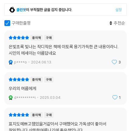
클린봇
이 부적절한 글을 감지 중입니다.
설정
구매한줄평
추천순
종이책
구매
은빛초록 빛나는 작디작은 책에 이토록 용기가득한 큰 내용이라니.
시인의 에세이는 아름답네요
p****o
2024.06.13.
3
종이책
구매
우리의 여름에게
d*********i
2025.03.04.
1
종이책
구매
표지도예쁘고잼있을거같아서 구매했어요 가독셩이 좋아서
잘읽힙니다 산뜻한여름나기에 좋은책입니다