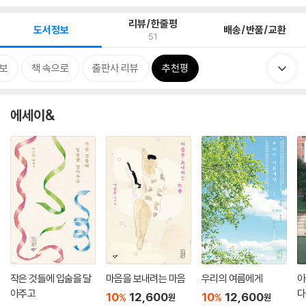
리뷰/한줄평
도서정보
배송/반품/교환
51
보
책 속으로
출판사 리뷰
추천평
에세이&
작은 것들에 입술을 달
마음을 보내려는 마음
우리의 여름에게
아
아주고
다
10
12,600
10
12,600
%
%
원
원