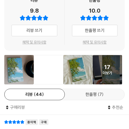
리뷰
한줄평
이 남아 있다면’에 대한 대답이다. “내가 아는 나의 어린이”로부터 고개를
마음이 맑아지는 것 같았다. 무거운 손과 발이 가벼워지고. 아버지가 나와
9.8
10.0
들면 지금의 나를 지키는 존재들이 보인다. 사랑하는 사람과 두마리의 개,
다르지 않고 내가 아버지와 다르지 않다는 분명하고 깨끗한 마음. 아버지
시 쓰는 날들을 응원하는 다정한 동료들은 다시 한번 용기 내어 살아갈 이
를 바라보는 것이 아니라 잠시 잠깐 아버지가 되어버리면 앞으로 아버지를
유가 되어준다. 그렇게 작가는 결핍을 껴안고 충만함 쪽으로 나아간다. 불
돌보는 일도 무서울 것은 없다고, 걱정할 건 아무것도 없다고. 다 자른 아버
리뷰 쓰기
한줄평 쓰기
안과 상처가 얽혀 있는 그물을 통해서도 건져 올릴 수 있는 사랑이 있고, 그
지의 손발톱을 모아 버리던 그날, 나는 두려움도 같이 모아 버렸다. 대신 다
사랑은 타자를 향해 뻗어갈 때 더욱 빛난다는 사실을 깨닫는다. “그럴 때
른 마음을 심기로 했다. ‘마치 내 것을 하듯이.’
혜택 및 유의사항
혜택 및 유의사항
우리의 사랑은 조금 더 나아”간다고 분명하게 말하는 목소리는 어떤 화려
--- p.80
한 수식어를 붙인 문장보다도 단단하게 삶을 보호한다.
한 사람의 부재는 세계를 전에 없던 방식으로 뒤흔든다. 한 사람이 스스로
매일매일 조금 더 환한 쪽으로
17
사라진 구멍은 그가 존재했던 세계를 무너뜨린다. 한 사람의 자살은 남은
더보기
사람의 세계를 틀림없이 파괴하고 영영 복구할 수 없는 흔적을 남기고 만
작가는 가장 깊은 곳에 있는 마음을 꺼내어놓는 순간의 힘을 믿는다. 그렇
다. 녹지 않는 눈송이가 허공에 멈춰 있는 ‘겨울’ 속에 한참을 가두어두기도
기에 자신의 기쁨과 슬픔이 얼룩진 시간 속으로 먼저 들어가 어려운 고백
한다. 그래서 나는 두렵다. 내가 또다른 누군가를 아프게 할까봐. 이파리 하
의 무게를 감당하면서도, 그 고백을 마주하는 우리에게는 “당신의 여름 과
리뷰
44
한줄평
7
나라도 상하게 만들까봐. 나는 얌전히 조심한다. 사라지지 않는 누군가의
일은 무엇인가요?” 물으며 느리고 조심스럽게 다가온다. “몸은 얼고 숨은
숨결이 내 안에서 흐르는 것을 느낀다. 가끔 그가 내게 말한다. 창을 열자.
가빠지고 온몸이 깨질 것 같은 두려움”은 언제든 다시 찾아올 수 있다. 그
구매리뷰
추천순
그래, 바람을 들이자.
럼에도 그 두려움이 지나간 자리에 기쁨의 기억을 덧대어보는 이 아름다운
--- p.105
시도는 태양이 뜨겁게 내리쬐는 삶의 한복판을 향해 한발자국 내디딜 수
종이책
구매
있는 용기를 선물해줄 것이다. “내가 또다른 누군가를 아프게 할까봐. 이파