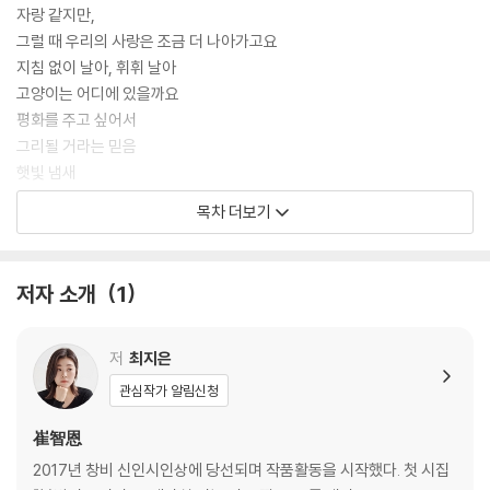
자랑 같지만,
그럴 때 우리의 사랑은 조금 더 나아가고요
지침 없이 날아, 휘휘 날아
고양이는 어디에 있을까요
평화를 주고 싶어서
그리될 거라는 믿음
햇빛 냄새
목차 더보기
2부 기쁘게 집으로 돌아오렴
나의 손으로
저자 소개
1
단장
그때 생일 추카해요
나는 얌전히
저
최지은
르트루바유
관심작가 알림신청
당신의 여름 과일이 궁금합니다
崔智恩
3부 나를 기다리는 이야기
2017년 창비 신인시인상에 당선되며 작품활동을 시작했다. 첫 시집