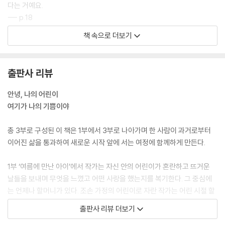
다는 거예요.
--- p.18
책 속으로 더보기
누구나 오직 자신에게만 이해받을 수 있는 순간이 있습니다. 누구도 대신
할 수 없는 나의 몸으로, 나의 언어로, 나의 세계로, 나의 무게를 받아들여
야 하는 순간이. 그럴 때면 ‘없음’의 자리에서 건져 올린 것들이 하나하나
출판사 리뷰
떠오릅니다. 없음에서 주워 올린 마음. 오직 부재를 통해서만 획득할 수 있
었던 마음. 없어서 구할 수 있었던 마음. 이런 건 무어라 이름 붙여주어야
안녕, 나의 어린이
할까요. 하필 나와 비슷한 돌멩이를 쥐고, 봄이 가까운 깊은 밤 잠들지 못하
여기가 나의 기쁨이야
는 나를 닮은 사람을 떠올릴 때면 나는 더 솔직해지고 싶어지는 거예요. 더
용기 내고 싶습니다. 도망치지 않고 나의 단어를 찾아가면서요.
총 3부로 구성된 이 책은 1부에서 3부로 나아가며 한 사람이 과거로부터
--- pp.29-30
이어진 삶을 통과하여 새로운 시작 앞에 서는 여정에 함께하게 만든다.
그러니까 나는 하나의 사랑 이야기가 될 것이다. 조금 더 운이 좋다면, 곁에
1부 ‘여름에 만난 아이’에서 작가는 자신 안의 어린이가 혼란하고 뜨거운
있는 사람들에게 신비를 속삭여도 좋겠다. 그러니, 당신도 당신의 어린이
날들을 보내며 무엇을 느꼈고 어떤 사랑을 했는지를 복기한다. 그 중심에
를 이야기하기를, 그 아이에게 깊이 사랑받기를. 잘 되어가지 않을 때에도
는 언제나 할머니가 있다. 조손 가정의 어린이로 자란 작가는 어린 시절 할
나는 나의 사랑 이야기를 믿는다. 이제는 아니까. 물동이에 다 담기지 않아
머니가 주었던 사랑이 성인이 된 이후에도 자신을 단단하게 지탱하는 양분
출판사 리뷰 더보기
도 하늘은 틀림없이 거기 있다는 것을. 물동이에 가둘 수 없는 깊은 하늘을
이 되어주었다고 말한다. 할머니는 언제나 ‘주는’ 쪽으로, 가난한 형편에도
이제는 믿으니까. 내 사랑은 여기서부터 되어간다. 순전히 나의 사랑만으