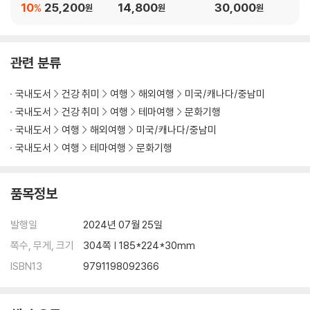
10
25,200
14,800
30,000
%
원
원
원
오색강(Cano Cristales)
│ 부록 │ 알아두면 도움이 되는 콜롬비아 여행 정보
관련 분류
콜롬비아인
가족
국내도서
건강 취미
여행
해외여행
미국/캐나다/중남미
에티켓
국내도서
건강 취미
여행
테마여행
문화기행
시간관념
국내도서
여행
해외여행
미국/캐나다/중남미
문화적 산코초(Sancocho)
축구와 투우
국내도서
여행
테마여행
문화기행
동성 간 결혼 합법화
그 밖에 알아두어야 할 정보
품목정보
감사의 말
발행일
2024년 07월 25일
쪽수, 무게, 크기
304쪽 | 185*224*30mm
ISBN13
9791198092366