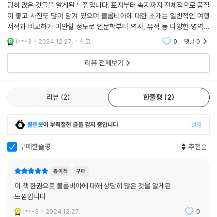
친절함과 친밀함으로 무장한 그들은 누구와도 금방 친구가 된다.
당히 많은 것들을 알게된 느낌입니다. 표지부터 속지까지 전체적으로 품질
이 좋고 사진도 많이 담겨 있으며 콜롬비아에 대한 소개는 일반적인 여행
서적과 비교하기 미안할 정도로 인문학부터 역사, 유적 등 다양한 영역의
진짜 콜롬비아를 만나다
내용을 다룹니다.
i***3
2024.12.27.
신고
0
댓글
0
세계 문학계의 거장 ‘가브리엘 가르시아 마르케스’, 남미의 피카소 ‘페르난
도 보테로’의 나라 콜롬비아! 저자는 다양성이 공존하는 콜롬비아의 역사,
리뷰 전체보기
문화, 전통을 자신만의 풍부한 언어와 생생한 이미지로 독자들에게 선사한
다. 이 책을 통해 와유족이 만드는 모칠라 가방의 역사와 기원을 이해하고,
리뷰
2
한줄평
2
거장 가브리엘 가르시아 마르케스의 책을 읽고, 페르난도 보테로의 작품을
보고, 맛있는 콜롬비아 커피 한 잔을 음미하다 보면 언젠가 아름다움의 나
라 콜롬비아로 여행을 떠나게 될 것이다.
클린봇
이 부적절한 글을 감지 중입니다.
설정
콜롬비아의 유산과 문화에 대한 더 나은 이해를 약속하는 『라틴아메리카
구매한줄평
추천순
의 보석 콜롬비아』의 수익 전액은 콜롬비아 아동의 교육 지원을 위해 기부
된다.
종이책
구매
이 책 한권으로 콜롬비아에 대해 상당히 많은 것을 알게된
느낌입니다.
i***3
2024.12.27.
0