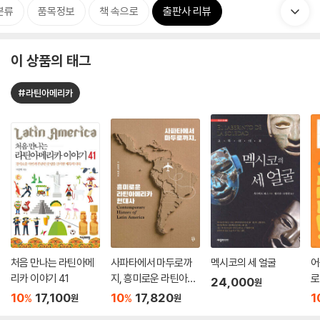
분류
품목정보
책 속으로
출판사 리뷰
이 상품의 태그
#라틴아메리카
처음 만나는 라틴아메
사파타에서 마두로까
멕시코의 세 얼굴
어
리카 이야기 41
지, 흥미로운 라틴아메
로
24,000
원
리카 현대사
10
17,100
10
17,820
1
%
%
원
원