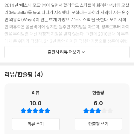
그의 삶은 콜롬비아 도시 곳곳에 동상으로 아로새겨져 있으며, 국가와 거
2014년 ‘에스닉 모드’ 붐이 일면서 할리우드 스타들이 화려한 색상의 모칠
리의 이름으로 남아 여전히 살아 숨 쉬고 있다.
라(Mochilla)를 들고 다니기 시작했다. 모칠라는 과히라 사막에 사는 원주
--- 「독립 영웅, 시몬 볼리바르」 중에서
민 와유족(Wayu)이 만든 뜨개 가방으로 ‘크로스백’을 뜻한다. 모계 사회
인 와유족은 콜롬비아에 살지만 원주민 자치법을 따르며, 정부로부터 자치
조나 카페테라 지역의 명물 가운데 하나가 지프차 ‘윌리스’다. 2차 세계대
권을 부여받은 대신 재정적 지원을 받지 않는다. 그런데 2010년대 이 부족
전 당시 군용으로 사용되었으나 지금은 단종되었다. 1940년대 미군과 연
에게 큰 위기가 닥쳤다. 2~3년 동안 이어진 극심한 가뭄으로 생존이 위협
합국 군대를 위해 표준 설계된 트럭이지만 가벼운 무게 덕분에 세계 최초
받게 된 것이다. 이에 외부 접촉을 극도로 꺼리던 와유족의 여족장은 외부
출판사 리뷰 더보기
로 대량 생산된 4륜 구동 차량이기도 하다. 현재는 관광객뿐 아니라 바나
세계로 도움을 요청한다. 자신들의 뜨개 가방, 즉 모칠라를 팔 수 있는 판로
나, 카카오 등 농산물을 실어 나르고 있다.
를 열어달라고 부탁한 것이다.
--- 「커피 생산 거점, 조나 카페테라」 중에서
리뷰/한줄평
4
여족장의 간절함은 어느새 할리우드까지 전해졌고, 어느새 모칠라를 들고
마르케스가 작가가 되기로 결심한 것은 프란츠 카프카의 『변신』을 읽고 나
거리를 활보하는 패리스 힐턴, 케이티 페리, 바네사 허진스 등의 모습이 대
서였다고 한다. 소설 속에서 일어난 일들이 현실에서 벌어질 수 있다고 봤
중의 시선을 사로잡았다. 이 독특한 패션 아이템은 곧바로 잇템, 핫템이 되
리뷰
한줄평
던 그는 이런 이야기라면 자신이 훨씬 많이 알고 잘 쓸 수 있다고 생각했다.
어 전 세계 셀럽의 어깨는 물론이고 각종 SNS를 장식했다.
10.0
6.0
이에 법학 공부를 때려치우고 본격적인 작가 수업에 돌입했는데, 톨스토이
와 도스토옙스키, 플로베르, 스탕달, 발자크 등 리얼리즘 작가를 특히 좋아
모칠라를 수입하기 위해 직접 콜롬비아로 날아가 와유족을 만난 저자는,
했다. 『제3의 은퇴』 『큰엄마의 장례식』 『아무도 대령에게 편지하지 않았
전통은 고수하되 자연엔 순응하는 그들의 모습에 흠뻑 빠져들었다. 콜롬비
리뷰 쓰기
한줄평 쓰기
다』 등 초기 작품에서는 카프카의 영향이 엿보인다.
아 사람에 취하면서 그들이 살아가는 삶의 터전에 관심이 생겼고 문화와
--- 「콜롬비아 문학계의 대부, 가브리엘 가르시아 마르케스」 중에서