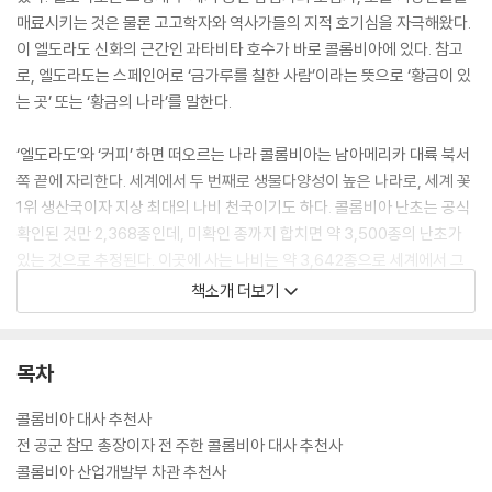
매료시키는 것은 물론 고고학자와 역사가들의 지적 호기심을 자극해왔다.
이 엘도라도 신화의 근간인 과타비타 호수가 바로 콜롬비아에 있다. 참고
로, 엘도라도는 스페인어로 ‘금가루를 칠한 사람’이라는 뜻으로 ‘황금이 있
는 곳’ 또는 ‘황금의 나라’를 말한다.
‘엘도라도’와 ‘커피’ 하면 떠오르는 나라 콜롬비아는 남아메리카 대륙 북서
쪽 끝에 자리한다. 세계에서 두 번째로 생물다양성이 높은 나라로, 세계 꽃
1위 생산국이자 지상 최대의 나비 천국이기도 하다. 콜롬비아 난초는 공식
확인된 것만 2,368종인데, 미확인 종까지 합치면 약 3,500종의 난초가
있는 것으로 추정된다. 이곳에 사는 나비는 약 3,642종으로 세계에서 그
수가 가장 많다. 전 세계 나비의 20%가 콜롬비아에 서식하고 있는 셈이다.
책소개 더보기
콜롬비아는 열대 지방에 속해 사계절은 없지만 온대·온난대·한대·황무지·
빙하가 공존, 해발 고도에 따라 기온이 달라진다. 이런 다양한 기후와 지리
목차
적 조건은 풍부한 생태계를 만들어냈고, 야생동물들의 독립적 진화를 도왔
다. 동식물 다양성이 세계에서 두 번째로 높은 이유가 바로 여기에 있다.
콜롬비아 대사 추천사
전 공군 참모 총장이자 전 주한 콜롬비아 대사 추천사
콜롬비아 산업개발부 차관 추천사