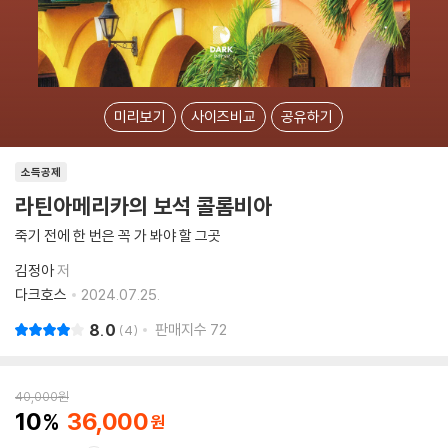
미리보기
사이즈비교
공유하기
소득공제
라틴아메리카의 보석 콜롬비아
죽기 전에 한 번은 꼭 가 봐야 할 그곳
김정아
저
다크호스
2024.07.25.
8.0
판매지수
72
4
40,000
원
10
36,000