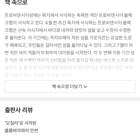
책 속으로
프로비덴시아섬에는 육지에서 서식하는 독특한 게인 프로비덴시아 블랙
크랩이 서식하고 있다. 4월 한 주간 육지에 서식하는 프로비덴시아 블랙
크랩은 산속 서식지에서 바다로 내려와 암컷이 알을 낳고 수컷이 수정한
후 돌아온다. 이 기간에는 카리브해의 작은 섬을 가로지르는 유일한 도로
가 폐쇄되고, 주민들은 걸어서만 섬을 돌아다닐 수 있다. 그리고 7월이 되
면 작은 새끼 게들이 부화하여 대이동을 시작한다. 이 두 번째 이동 기간 섬
은 작은 게 수백만 마리가 산비탈을 따라 올라갈 때 내는 바스락 소리로 뒤
덮인다. 운 좋게 이 시기에 섬을 방문하게 된다면 다소 히치콕스럽긴 하지
만 잊을 수 없는 경험을 하게 될 것이다.
--- 「세계에서 두 번째로 생물다양성이 높은 나라」 중에서
책 속으로 더보기
다양한 이해관계의 대립 속에서 볼리바르를 암살하려는 음모가 미수에 그
치는 사건도 일어났다. 1830년 4월 27일 볼리바르는 대통령직과 후계자
출판사 리뷰
지명권을 포함한 모든 정치적 권한을 포기하겠다는 서한을 의회에 보냈다.
그는 거액의 연금을 평생 지급하겠다는 의회의 제안도 거절했다. 결핵으로
‘모칠라’로 시작된
고통받던 볼리바르는 뒤늦게 산타 마르타의 한 별장에서 칩거를 시작했지
콜롬비아와의 인연
만 1830년 12월 17일, 47세를 일기로 세상을 떠났다. 하지만 신화가 된