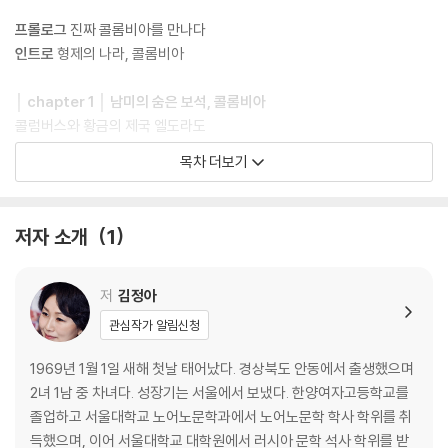
프롤로그
진짜 콜롬비아를 만나다
인트로
형제의 나라, 콜롬비아
│ chapter 1 │ 남미의 숨은 보석, 콜롬비아
콜럼버스와 황금의 제국 엘도라도
콜롬비아의 어제와 오늘
목차 더보기
수백만 개의 목소리, 단 하나의 나라
세계에서 두 번째로 생물다양성이 높은 나라
전쟁과 유혈 분쟁, 내전의 역사
저자 소개
1
독립 영웅, 시몬 볼리바르
│ chapter 2 │ 콜롬비아 문화와 산업
저
김정아
커피 생산 거점, 조나 카페테라
관심작가 알림신청
콜롬비아 커피 이야기
가비오타스 마을의 실험
1969년 1월 1일 새해 첫날 태어났다. 경상북도 안동에서 출생했으며
세계 꽃 1위 생산국
2녀 1남 중 차녀다. 성장기는 서울에서 보냈다. 한양여자고등학교를
지상 최대의 나비 천국
졸업하고 서울대학교 노어노문학과에서 노어노문학 학사 학위를 취
세계 최고의 에메랄드 생산지
득했으며, 이어 서울대학교 대학원에서 러시아 문학 석사 학위를 받