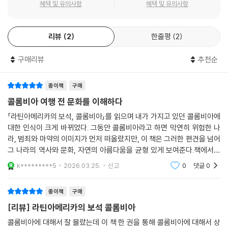
문학, 전통, 관습에도 흥미를 갖게 되었다.
혜택 및 유의사항
혜택 및 유의사항
둥근 형태의 독특한 현대 회화 스타일을 확립해 나가는 보테로를 향해 일
현대와 전통을 잇는
부 비평가는 “단순하게 뚱보로만 그리는 건 예술이 아니다. 즐거움만을 강
리뷰
2
한줄평
2
신기한 마법 같은 세상
조하는 예술은 매춘이다”라고 공격했다. 이에 보테로는 “모든 예술은 고단
한 삶을 살아가는 이들을 위한 오아시스여야 한다. 비평가들이 그걸 매춘
구매리뷰
추천순
과연 콜롬비아는 어떤 나라일까? 저자는 이를 크게 세 가지로 설명한다. 첫
이라고 부른다면 내 작품은 매춘이 맞다”라고 대답하며 어렵고 난해한 것
번째, 콜롬비아는 남미의 숨은 보석이다. 유네스코 세계문화유산으로 지정
만 예술이라고 믿는 이들에게 일갈했다. 그는 〈대통령 가족〉에서처럼 붓질
된 커피 문화 경관, 카르타헤나 데 인디아스, 산아구스틴고고학공원과 오
종이책
구매
과 질감이 드러나지 않는 매끄러운 느낌을 선호했는데, 이 작품의 부풀려
색강, 지파키라의 소금성당, 보고타, 칼리, 포파얀, 메데인, 산타 마르타,
콜롬비아 여행 전 문화를 이해하다
진 인물 비율은 정치적 풍자를 암시한다.
바랑키야 등 가야 할 곳, 봐야 할 곳, 기억해야 할 곳이 정말 많다.
「라틴아메리카의 보석, 콜롬비아」를 읽으며 내가 가지고 있던 콜롬비아에
--- 「남미의 피카소, 페르난도 보테로」 중에서
대한 인식이 크게 바뀌었다. 그동안 콜롬비아라고 하면 막연히 위험한 나
두 번째, 콜롬비아는 세계의 관문이다. 남미에서 유럽으로, 유럽에서 남미
라, 범죄와 마약의 이미지가 먼저 떠올랐지만, 이 책은 그러한 편견을 넘어
로 가는 통로로써 대서양과 태평양을 잇는 항구가 많다. 매주 900편 이상
그 나라의 역사와 문화, 자연의 아름다움을 균형 있게 보여준다.책에서는
의 항공 노선을 운항하는 등 세계 여러 나라를 연결시켜 주는 곳에 위치해
콜롬비아의 복잡한 역사적 배경과 함께 다양한 문화가 형성된 과정을 설명
k*********5
2026.03.25.
신고
0
댓글
0
있어 지리적으로도 전략적 가치가 높다.
한다. 식민지
종이책
구매
세 번째, 콜롬비아는 친절하다. 콜롬비아 사람들은 언제나 미소를 잃지 않
[리뷰] 라틴아메리카의 보석 콜롬비아
는다. 손님을 두 팔을 벌려 환영하고 언제 어디서든 음악과 그들만의 리듬
으로 마음을 설레게 하며, 평생 간직할 수 있는 아름다운 기억을 선물한다.
콜롬비아에 대해서 잘 몰랐는데 이 책 한 권을 통해 콜롬비아에 대해서 상