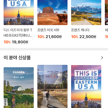
디스 이즈 미국 동부 T
프렌즈 미국 서부
프렌즈 캐나다
에
HIS IS EASTERN US
10
21,600
10
22,500
1
%
%
원
원
A
10
19,800
%
원
이 분야 신상품