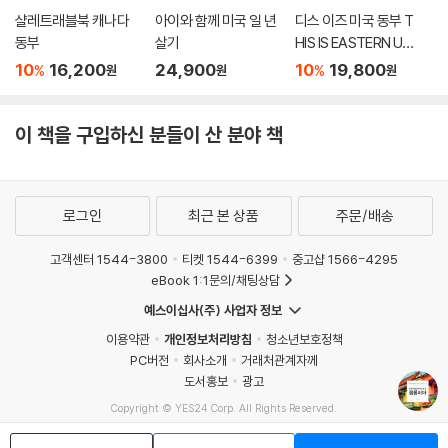
샬레트래블북 캐나다
아이와 함께 미국 일 년
디스 이즈 미국 동부 T
동부
살기
HIS IS EASTERN US
A
10
16,200
24,900
10
19,800
%
%
원
원
원
이 책을 구입하신 분들이 산 분야 책
로그인
최근 본 상품
주문/배송
고객센터 1544-3800
티켓 1544-6399
중고샵 1566-4295
eBook 1:1문의/채팅상담
예스이십사(주) 사업자 정보
이용약관
개인정보처리방침
청소년보호정책
PC버전
회사소개
거래처관계자께
도서홍보
광고
Copyright © YES24 Corp. All Rights Reserved.
MATOM9