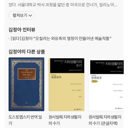
았다. 서울대학교 박사 과정을 밟던 중 미국으로 건너가, 일리노이대
│ chapter 3 │ 콜롬비아가 낳은 위대한 예술가
학교 어배너 섐페인(University of Illinois at Urbana.Champaig
펼쳐보기
콜롬비아 문학계의 대부, 가브리엘 가르시아 마르케스
n) 대학원 슬라브어문학부에서 석사 학위를, 동 대학원에서 슬라브
남미의 피카소, 페르난도 보테로
문학 박사 학위를 취득했다. 또한 슬라브어문학부 대학원에서 폴란드
김정아
인터뷰
문학을 부전공했다. 박사 학위
│ chapter 4 │ 콜롬비아, 어디까지 가 봤니?
[읽다]
김정아 “모칠라는 와유족의 열정이 만들어낸 예술작품”
보고타(Bogota)
김정아
의 다른 상품
보테로박물관(Museo Botero)
엘도라도의 전설, 황금박물관(Museo del Oro)
지파키라 소금광산과 소금성당
몬세라테산(Mount Monserrate)
메데인(Medellin)
과타페의 돌(Penon de Guatape)
카르타헤나(Cartagena)
산타 마르타(Santa Marta)
바랑키야(Barranquilla)
칼리(Cali)
도스토옙스키 번역 일
원서발췌 지하생활자
원서발췌 지하생활자
산아구스틴고고학공원(San Agustin Archaeological Park)
기
의 수기
의 수기 (큰글자책)
포파얀(Popayan)