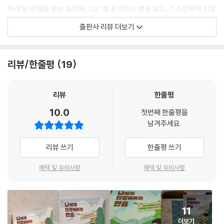
만 잃는 것도 있다는 사실을 이해하면 도움이 될 거예요.
하게 된 비결을 묻는 질문에 그는 ‘잘 포기하는 법을 알고, 스스로에게 친절
--- p.59
해지는 것’이라고 답했다. 포기하거나 실패하더라도, 자신에게 친절하게
출판사 리뷰 더보기
격려하고 새롭게 도전할 수 있도록 힘을 주는 것이 계속해서 연구를 해나
가치관을 중심 삼아 인생을 살아간다면 내 삶의 질은 크게 향상될 거예요.
가고 성과를 이뤄낸 비결이라는 것이었다.
내 가치관이 스스로에게 또는 다른 사람에게 무시당하거나, 제대로 드러내
리뷰/한줄평
19
지 못한다면 내 삶의 질은 엉망이 되어 고통을 겪겠지요.
그는 서울대 졸업 축사에서 학교를 졸업하고 거칠고 힘든 사회 속으로 나
--- p.68
아가는 후배들에게도 “서로에게, 그리고 자신에게 친절하시길, 그리고 그
친절을 먼 미래의 우리에게 잘 전달해 주길 바랍니다”라고 당부했다.
리뷰
한줄평
사진, 포스터, 비전 보드를 활용하면 창의성을 발휘해 나의 감정을 표현할
10.0
수 있어요. 중요한 것을 기억하고 기발한 생각을 떠올리는 데도 도움이 되
첫번째 한줄평을
청소년 시기에는 몸과 마음의 변화로 혼란스럽고, 미래에 대한 불안과 남
남겨주세요.
고 동기 부여에도 좋답니다. 또 삶의 순간을 담을 수도 있고 미래에 대한 시
들의 시선에 대한 걱정, 일탈에 대한 유혹과 경쟁에 대한 스트레스, 또래 친
각을 열어 주기도 하지요. 나를 인식하고 인정하고 이해하는 데 초점을 맞
구들과의 비교, 관계 맺기의 어려움으로 인해 자신에게 너그러워지지 못하
리뷰 쓰기
한줄평 쓰기
춘 시각적 이미지를 만들면 나만 의 고유한 특징인 정체성을 다양한 방면
고, 특히나 힘들거나 초라하게 느껴질 때 자신을 비난하거나 미워하기가
에서 확인할 수 있습니다.
쉽다. 나에게 가장 큰 힘을 주어야 할 사람이 나 자신임에도 자신을 함부로
혜택 및 유의사항
혜택 및 유의사항
--- p.72
대하고, 자책하거나 몰아붙이게 되는 것이다. 그래서 이 시기에 더욱 자기
에게 친절해지는 연습이 필요하다.
나의 삶을 건강하게 해 주는 것에 주의를 기울여 보세요. 떠올리면 행복해
지는 추억이 있나요? 기대되는 일에 주의를 집중해 볼까요? 가령 집에서
11
이 책은 경쟁에 내몰려 힘들어하고 주변의 잣대에 맞추기 위해 애쓰며 정
기다리던 반려동물이 나를 반갑게 맞아 주는 생각을 해 보는 거예요. 또는
더보기