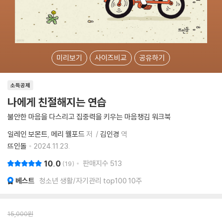
미리보기
사이즈비교
공유하기
소득공제
나에게 친절해지는 연습
불안한 마음을 다스리고 집중력을 키우는 마음챙김 워크북
일레인 보몬트
메리 웰포드
저
김인경
역
뜨인돌
2024.11.23.
10.0
판매지수
513
19
베스트
청소년 생활/자기관리 top100 10주
15,000
원