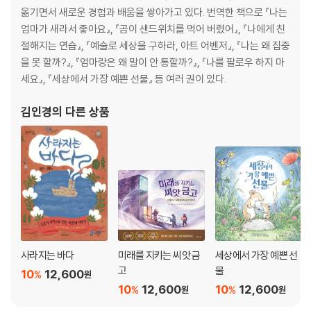
옮기면서 새로운 경험과 배움을 쌓아가고 있다. 번역한 책으로 『나는
엄마가 새라서 좋아요』, 『곰이 샌드위치를 먹어 버렸어』, 『나에게 친
절해지는 연습』, 『예술로 세상을 구하라, 아트 어벤저』, 『나는 왜 집중
을 못 할까?』, 『엄마랑은 왜 말이 안 통할까?』, 『나를 팔로우 하지 마
세요』, 『세상에서 가장 예쁜 선물』 등 여러 권이 있다.
김인경
의 다른 상품
사라지는 바다
미래를 지키는 씨앗 금
세상에서 가장 예쁜 선
고
물
10
12,600
%
원
10
12,600
10
12,600
%
%
원
원