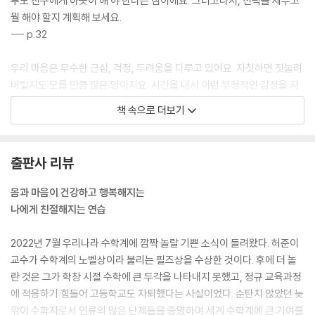
투도 친구에게 하듯이 해 야 한다는 점이에요. 그러고나서, 전략을 세우고
뭘 해야 할지 계획해 보세요.
--- p.32
우리 마음은 무수한 근심, 걱정, 두려움을 다루고 있어요. 자칫하면 짓눌려
버릴지도 모를 만큼 많은 양이지요. 시간을 내서 이런 부정적인 감정을 자
세히 들여다보면 조금은 덜어 낼 수 있고 감당하기도 훨씬 쉬워질 거예요.
책 속으로 더보기
우리의 걱정 근심이 외부 세계(환경)에 의해 생겨난 것인지, 내부 세계(내
면)에서 만들어진 것인지 구분해서 인식하는 것은 걱정 근심을 ‘잘게 쪼개
는’ 방법 중 하나예요.
출판사 리뷰
--- p.40
몸과 마음이 건강하고 행복해지는
다른 사람의 행동을 이해하는 일이 그 사람을 용서해야 한다는 뜻은 아니
나에게 친절해지는 연습
에요. 하지만 다른 사람의 행동(또는 행동하지 않는 것)을 개인적인 문제
와 연관 지을 가능성이 줄어들겠지요. 중, 고등학교의 첫해를 떠올려 보세
2022년 7월 우리나라 수학계에 깜짝 놀랄 기쁜 소식이 들려왔다. 허준이
요. 많은 학생이 고개를 숙인 채 절박한 심정으로 끼어들 곳을 찾아 소속감
교수가 수학계의 노벨상이라 불리는 필즈상을 수상한 것이다. 후에 더 놀
을 느끼려 애쓰는 반면, 어떤 아이들은 자신이 ‘우두머리’나 ‘강자’라고 주
란 것은 그가 학창 시절 수학에 큰 두각을 나타내지 못했고, 정규 교육과정
장하기 위해 에너지를 쏟기도 합니다. 이렇게 다른 까닭은 각자 다른 대처
에 적응하기 힘들어 고등학교도 자퇴했다는 사실이었다. 순탄치 않았던 늦
전략을 사용하기 때문이며, 이런 전략이 자신과 주변에 득이 되기도 하지
깎이 수학자로서 인류의 많은 난제들을 증명하며 세계 수학계에 큰 기여를