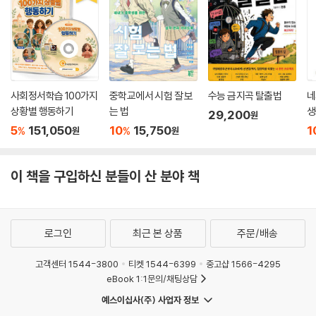
지 않겠다는 뜻이기도 해요. 글쓰기나 일기 쓰기를 좋아하지 않는다면 미
술 활동으로 대신 해도 좋아요.
--- p.146
우리는 비판적이거나, 나를 깎아내리거나, 꼬리에 꼬리를 물거나, 걱정스
러운 생각에 쉽게 사로잡힙니다. 이런 생각들을 ‘함정’이라고 부를게요. 한
사회정서학습 100가지
중학교에서 시험 잘 보
수능 금지곡 탈출법
네
번 시작되면 빠져 나오기 어려운 데다가 내 삶에 도움도 안 되기 때문이에
상황별 행동하기
는 법
생
29,200
원
요. 이런 생각은 힘든 감정의 연료가 되고 기분에 부정적인 영향을 주며 결
5
151,050
10
15,750
1
%
%
원
원
국 일이 잘 풀릴 가능성마저 낮춥니다. 이런 생각의 함정을 인식하면 생각
과 거리를 두는 데 도움이 된답니다.
--- p.163
이 책을 구입하신 분들이 산 분야 책
로그인
최근 본 상품
주문/배송
고객센터 1544-3800
티켓 1544-6399
중고샵 1566-4295
eBook 1:1문의/채팅상담
예스이십사(주) 사업자 정보