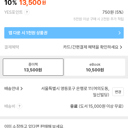
10
13,500
YES포인트
750원 (5%)
5만원 이상 구매 시 2천원 추가 적립
앱 다운 시 1천원 상품권
결제혜택
카드/간편결제 혜택을 확인하세요
종이책
eBook
13,500
원
10,500
원
배송안내
서울특별시 영등포구 은행로 11(여의도동,
변경
일신빌딩)
배송비
유료
(도서 15,000원 이상 무료)
이미 소장하고 있다면 판매해 보세요.