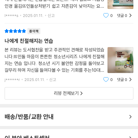
--- p.105
수 있다. 단계마다 하나하나씩 해 나가다 보면 나에 대해 알게 되고 이해하
인경 옮김뜨인돌상처받기 쉽고 자존감이 낮아지는 요즘
게 될 뿐 아니라 자신감이 생기고, 집중력이 길러지며 마음이 건강해지고,
청소년을 위한 마음챙김 워크북[나에게 친절해지는 연
l*****s
2025.01.11.
신고
0
댓글
0
우리의 뇌와 몸은 나에게 친절했던 누군가가 만들어 낸 감각이나 이미지에
습]아이를 키우면서 작은 일에도 쉽게 상처받고, 포기하
나를 지킬 수 있는 힘이 생길 것이다. 또한 삶의 많은 어려움을 헤쳐 나가는
반응한다는 사실을 알고 있나요? 진짜 사람이 실제로 일으킨 감각이나 이
고, 자신감이 없는 모습을 보면서안타까울때가 많이
데 필요한 마음의 무기들을 갖추게 될 것이다.
종이책
미지와 거의 같은 방식으로 말이에요. 물론 실제 사람에게 받는 격려나 응
원, 친구 혹은 가족의 따뜻한 포옹만 한 것은 없지요. 하지만 격려가 필요할
나에게 친절해지는 연습
나를 탐색하며 자연스럽게 심리치료가 이루어지는 마음계발서
때 상상력을 활용하는 방법도 꽤 유용하답니다.
본 리뷰는 도서협찬을 받고 주관적인 견해로 작성되었습
--- p.115
니다.뜨인돌 마음이 튼튼한 청소년시리즈 나에게 친절해
이 책은 전략적으로 수용 및 헌신치료, 인지행동치료, 연민집중 치료, 상담
지는 연습 입니다. 청소년 시기 불안한 감정을 돌아보고
및 표현치료를 포함한 다양한 심리치료 기법을 담고 있다. 청소년들이 이
우리 삶의 다른 영역처럼 우리는 다양한 방식으로 감정을 배운답니다. 부
갈무리 하며 자신을 들여다볼 수 있는 기회를 주는10대라
책에 담긴 다양한 질문과 활동지에 답을 달면서 자기를 돌아보고, 활동을
모, 양육 자, 역할 모델, 친구들, 가족, 선생님 등은 우리가 알아차리는 감정
면 한 번쯤은 꼭 읽고 생각해 봐야 할 책이라는 생각이 듭
통해 미래를 계획하면서 자연스럽게 심리치료가 이루어지는 워크북인 것
j******r
2025.01.11.
신고
0
댓글
0
니다.아이들의 성장 상황 또는 성격에 따라 같은 일을 받
의 양, 감정을 설명하기 위해 사용하는 단어, 감정을 표현하는 방식에 영향
이다.
으들이는 태도가 현저히 다른데이 책을 통해
을 줍니다. 그 밖에도 책, 영화, 잡지, 소셜 미디어, 노랫말, 인터넷 등등에
리뷰 전체보기
서 메시지를 받아들이기도 하지요. 학교 에서 들은 감정에 관한 수업도 영
오랫동안 청소년들의 트라우마에 관한 연구와 인지심리치료 및 상담을 해
향을 끼쳤을 거예요.
온 저자들이 효과적인 치료를 위해 청소년들이 좋아할 만한 장치들을 책
--- p.136
배송/반품/교환 안내
속에 많이 배치하였다. 귀여운 아이콘들을 활용해 여러 가지 질문들에 저
항감 없이 편하게 답할 수 있도록 했고, ‘친절 상자’라는 아이템을 만들어
감정을 우리 삶에서 바뀌지 않는 부분으로 여기기보다 우리가 어느 정도
활동의 단계마다 자기만의 방식으로 재미있게 마무리해 나갈 수 있도록 했
영향을 미칠 수 있는 경험들로 보는 것이 좋아요. 면접을 앞두고 행복감을