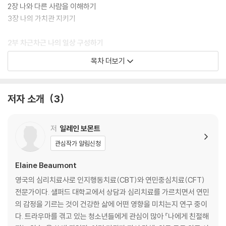
2장 나와 다른 사람을 이해하기
3장 나의 가치관 지키기
2부 차근차근 나의 일상 구성하기
목차 더보기
4장 긍정적인 에너지를 얻는 주의력 키우기
5장 마음챙김 훈련
6장 마음이 편안해지는 상상력 기르기
저자 소개
3
3부 다독다독 나의 몸과 마음 돌보기
저
일레인 보몬트
7장 나의 감정 알아차리기
관심작가 알림신청
8장 감정을 다스리고 잘 표현하기
9장 균형 있고 용기를 주는 좋은 생각 틔우기
Elaine Beaumont
10장 변화를 준비하기
영국의 심리치료사로 인지행동치료(CBT)와 연민중심치료(CFT)
전문가이다. 섈퍼드 대학교에서 상담과 심리치료를 가르치면서 연민
나가며
의 감정을 기르는 것이 건강한 삶에 어떤 영향을 미치는지 연구 중이
『나에게 친절해지는 연습』에 영향을 준 연구들
다. 트라우마를 겪고 있는 청소년들에게 관심이 많아 『나에게 친절해