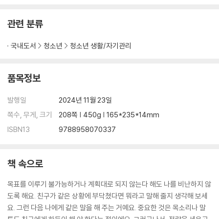
관련 분류
국내도서
청소년
청소년 생활/자기관리
품목정보
발행일
2024년 11월 23일
쪽수, 무게, 크기
208쪽 | 450g | 165*235*14mm
ISBN13
9788958070337
책 속으로
목표를 이루기 불가능하거나 계획대로 되지 않는다 해도 나를 비난하지 않
도록 해요. 친구가 같은 상황에 부닥쳤다면 뭐라고 말해 줄지 생각해 보세
요. 그런 다음 나에게 같은 말을 해 주는 거예요. 중요한 것은 목소리나 말