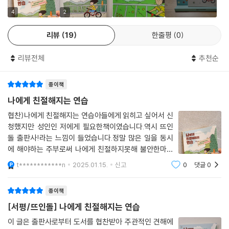
작 자신을 돌보지 못하는 청소년들에게 자신을 잃지 않고 건강하고 행복한
친절 상자에 넣어 둔 추억의 물건이나 기념품을 찾아보면 기분이 나아질까
몸과 마음을 지키기 위해, 자신을 이해하고 응원하며 원하는 바를 찾아나
4
2
요? 좋아하는 음악을 듣거나 연주하는 일, 시를 읽거나 블로그 글을 읽는
가기 위해 ‘나에게 친절해지는 연습’을 제안한다.
건 어떤가요? 좋아하는 냄새에 주의를 기울여 보면 어떨까요?
리뷰
19
한줄평
0
--- p.90
‘나에게 친절해지는 연습’은 3부로 이루어진다.
리뷰전체
추천순
이제 주의를 환기하고 (하루 중 항상 갖는 휴식 시간에) 기분이 좋아지게
1부. 나에게 친절해지는 여정의 시작에서는 다양한 질문을 통해 나에 대해
해 주는 것에 집중할 수 있도록 도와주는 것들을 생각해 보세요. 잠들기 전
종이책
꼼꼼하게 알아본다. 신체적 특징뿐 아니라 내가 뭘 좋아하는지, 뭘 두려워
침대 옆에 놓아 둔 사진을 보면 행복한 기억을 떠올릴 수 있겠지요. 주머니
하는지, 불안할 때는 어떻게 대처하는지 등 나의 심리적 특징과 나를 지키
나에게 친절해지는 연습
에 넣어 둔 반짝이는 조약돌의 매끈한 표면을 만지거나 향초를 켜면 기분
는 가치관은 무엇인지 탐색해 보는 시간을 갖고 나에게 친절해진다는 것의
협찬)나에게 친절해지는 연습아들에게 읽히고 싶어서 신
을 차분하게 가라앉히는 데 주의를 기울일 수도 있습니다. 거울에 붙여 둔
의미와 나에게 친절해져야 하는 이유를 살펴본다.
청했지만 성인인 저에게 필요한책이였습니다.역시 뜨인
메모나 창턱에 놓아 둔 화분을 바라보거나, 물을 마실 때 특별한 머그잔을
돌 출판사!라는 느낌이 들었습니다.정말 많은 일을 동시
사용하는 행동도 주의를 집중하는 데 도움이 된답니다. 마지막으로 주의를
2부. 차근차근 일상을 구성하기에서는 나에게 친절해지기 위해 필요한 기
에 해야하는 주부로써 나에게 친절하지못해 불안한마음
전환하는 데 전자기기를 활용해 보면 어떨까요? 직접 알림을 설정해 두거
술들을 소개한다. 주의 집중, 마음챙김, 심상 훈련을 통해 마음이 편안해지
들고 집중력 저하되는 저에게 한글자 한글자 써보며 불안
t************n
2025.01.15.
신고
0
댓글
0
나 무작위로 알림을 보내 주는 앱을 사용하는 것도 도움이 됩니다.
한 마음을 잠재우고 정말 해야하고 하고 싶은일에 집중을
는 상상력, 긍정적인 에너지를 얻는 집중력, 불안한 마음을 다스리는 방법
--- p.91
할 수 있게된 실천이 가능하게 해준책이라 정말 좋
들을 익힌다.
종이책
우리의 주의는 새로운 것에 집중한다는 사실이 많은 연구에서 밝혀졌습니
[서평/뜨인돌] 나에게 친절해지는 연습
3부. 다독다독 나의 몸과 마음 돌보기에서는 몸, 감정, 생각, 행동에 초점을
다. 가끔 주의를 환기해 주는 도구를 바꿔 보면 어떨까요? 사진을 바꾸고,
맞춰, 이 네 부분이 서로 어떻게 영향을 주고받는지 살펴본다. 나의 감정을
이 글은 출판사로부터 도서를 협찬받아 주관적인 견해에