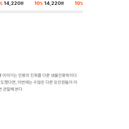
14,220
10
14,220
10
15,120
10
1
%
%
%
%
원
원
원
째 이야기는 인류의 진화를 다룬 생물인류학이다.
시도했다면, 이번에는 수많은 다른 유인원들이 아
 관찰해 본다.