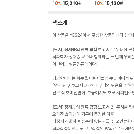
10
15,210
10
15,120
%
%
원
원
책소개
이 상품은 YES24에서 구성한 상품입니다.(낱개 
[도서] 정재승의 인류 탐험 보고서 1 : 위대한
뇌과학자 정재승 교수와 함께하는 두 번째 우리들
이번에는 생물인류학이다!
뇌과학이라는 학문을 어린이들의 눈높이에서 보여 
『인간 탐구 보고서』가 현재 우리의 모습을 이
닌 오직 호미닌만이, 그중에서도 호모 사피엔스만
[도서] 정재승의 인류 탐험 보고서 2 : 루시를 만
오래전 호미닌이 지구에 등장한 이후
어떻게 진화하며 생존해 왔는지를, 생물인류학
뇌과학적이면서도 고고학적인 방식으로 소개합