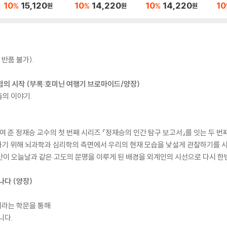
10
15,120
10
14,220
10
14,220
10
%
%
%
원
원
원
반품 불가).
 모험의 시작 (부록:호미닌 여행기 브로마이드/양장)
의 이야기.
준 정재승 교수의 첫 번째 시리즈 『정재승의 인간 탐구 보고서』를 잇는 두 번
해하기 위해 뇌과학과 심리학의 측면에서 우리의 현재 모습을 낯설게 관찰하기를 
이 오늘날과 같은 고도의 문명을 이루게 된 배경을 외계인의 시선으로 다시 한번
나다 (양장)
이라는 학문을 통해
니다.