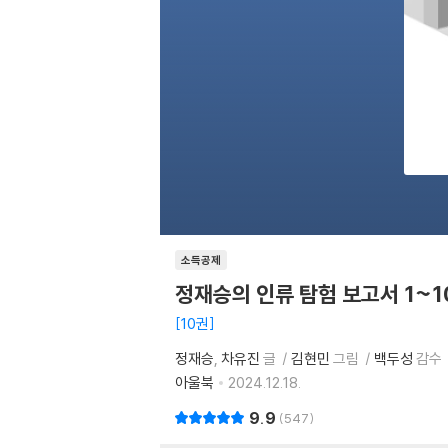
소득공제
정재승의 인류 탐험 보고서 1~1
10권
정재승
차유진
글
김현민
그림
백두성
감수
아울북
2024.12.18.
9.9
547