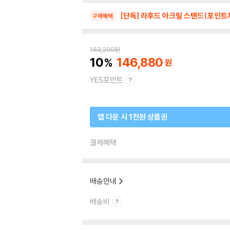
[단독] 라후드 아크릴 스탠드(포인트
구매혜택
163,200
원
10
146,880
YES포인트
앱 다운 시 1천원 상품권
결제혜택
배송안내
배송비