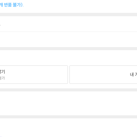
 반품 불가).
.
팔기
내 
불가