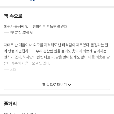
책 속으로
학원가 중심에 있는 편의점은 오늘도 붐볐다.
--- 「첫 문장」중에서
때때로 반 애들이 내 외모를 지적해도 난 타격감이 제로였다. 몸집과는 달
리 행동이 날렵하고 아무리 곤란한 말을 들어도 웃으며 빠르게 받아치는
센스가 있다. 하지만 이번엔 다르다. 말을 받아칠 새도 없이 나를 비웃는 말
들이 계속해서 올라오고 있었다.
--- p.12
“저…… 안 당했는데요.”
책 속으로 더보기
보건 선생님과 내가 동시에 지혜를 보았다. 벌게진 눈으로 지혜가 말을 이
었다.
“의심쟁이 오성주가 하도 뭐라고 하니까 불안해서 보낼 수가 있어야죠.”
줄거리
보건 선생님은 뭔가 큰 깨달음을 얻은 것처럼 탄식했다.
“너희처럼 작은 의심이라도 해야 했는데. 그랬다면 큰일을 막을 수 있었을