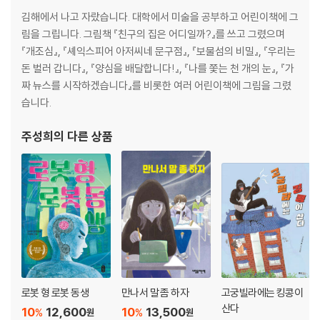
김해에서 나고 자랐습니다. 대학에서 미술을 공부하고 어린이책에 그
림을 그립니다. 그림책 『친구의 집은 어디일까?』를 쓰고 그렸으며
『개조심』, 『셰익스피어 아저씨네 문구점』, 『보물섬의 비밀』, 『우리는
돈 벌러 갑니다』, 『양심을 배달합니다!』, 『나를 쫓는 천 개의 눈』, 『가
짜 뉴스를 시작하겠습니다』를 비롯한 여러 어린이책에 그림을 그렸
습니다.
주성희
의 다른 상품
로봇 형 로봇 동생
만나서 말 좀 하자
고궁빌라에는 킹콩이
산다
10
12,600
10
13,500
%
%
원
원