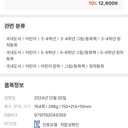
10
12,600
%
원
관련 분류
국내도서
어린이
3-4학년
3-4학년 그림/동화책
3-4학년 창
작동화
국내도서
어린이
5-6학년
5-6학년 그림/동화책
5-6학년 창작
동화
국내도서
어린이
어린이 문학
그림/동화책
창작동화
품목정보
발행일
2024년 12월 30일
쪽수, 무게, 크기
164쪽 | 298g | 150*214*10mm
ISBN13
9791192049359
KC인증
인증유형 : 적합성확인