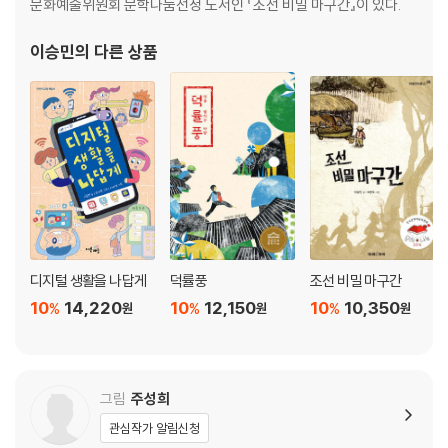
문화예술위원회 문학나눔선정 도서인 『조선 비밀 마구간』이 있다.
이승민
의 다른 상품
디지털 생활을 나답게
덕률풍
조선 비밀 마구간
10
14,220
10
12,150
10
10,350
%
%
%
원
원
원
그림
주성희
관심작가 알림신청