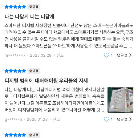
갑니다. 부모님들 또한 겪어보았던 일이라면
에 있는 진짜 친구를 보지 못했다.
종이책
--- p.133
나는 나답게 너는 너답게
스마트한 디지털 세상장점 만큼이나 단점도 많은 스마트폰은아이들과도
한 달 전, 단톡에서 경미의 별명은 ‘몬스터’였다. 덩치가 커 큰 옷만 입고 다
떼려야 뗄 수 없는 존재이다.학교에서도 스마트기기를 사용하는 요즘,무조
녀서 붙은 별명이었다. 누군가 ‘몬스터’라고 쓰기만 해도 반 애들은 ‘ㅋㅋㅋ
건 사용을 금지시킬 수도 없는 일.우리에게 절대로 대충 할 수 없는 숙제가
ㅋ’ 쓰기 대회를 열었다. 나도 그중 하나였다. 그 누구보다 큰 소리로 그 누
하나 더 늘었다.스마트폰을 '스마트'하게 사용할 수 있도록도움을 주는 일.
구보다 먼저 웃었고, 마치 그런 애들의 생각에 완벽히 동의하는 것처럼 굴
특히 이를 통해 범죄의 표적이 되거나갈등이 발생하지 않도록 미리 교육하
m*******7
2025.02.28.
신고
1
댓글
0
었다. 그렇게 하면 내가 그 자리에 놓이지 않을 거라고 믿었기 때문이다.
고끊임없이 확인
--- pp.143-144
종이책
“한철아, 괴롭힘을 당한 애들 대부분이 너처럼 내 말에 갈등을 많이 해. 왜
디지털 범죄에 대처해야될 우리들의 자세
냐하면 오랫동안 시달린 상태라 괴롭힘에서 벗어날 수 없다고 생각하고 있
나는 나답게 너는 너답게디지털 폭력 위협에 맞서다참말
거든. 가해자들이 자기 인생 끝까지 쫓아올 것 같다고 말하기도 하고. 그런
로.....디지털문화가 발달하면서 새로운 범죄들이 속속들
데 절대 그렇지 않아, 절대. 도움을 청한 순간부터 상황은 반드시 좋아지게
이 늘어난다.그걸 어른들도 조심해야되지만아이들에게도
돼 있어. 너 자신이 너를 구하러 왔으니까. 무엇보다 넌 혼자가 아니야. 그
버젓이 디지털범죄에 내몰리고 있으니이걸 어떻게 탓할
러니 이제 우리가 할 수 있는 최선을 다하자.”
수도 없고아이들에게 조심해라 이럴땐 이렇게 해라 알려
g******3
2025.01.23.
신고
1
댓글
0
줄 수밖에학교에서 공지알람이 오면 희안한 소식도 들려
--- pp.151-152
오곤 하는데초등학생이 도박을 한다고??초등학생이
종이책