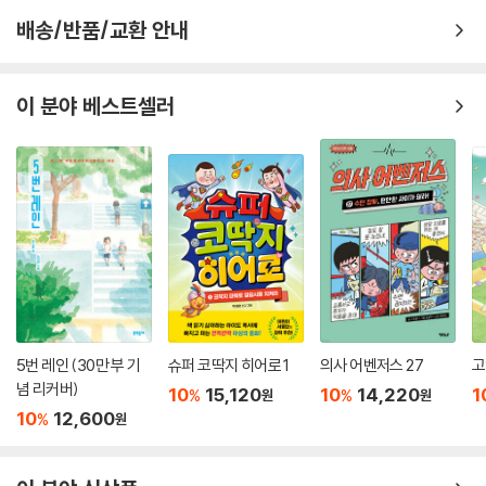
배송/반품/교환 안내
이 분야 베스트셀러
5번 레인 (30만 부 기
슈퍼 코딱지 히어로 1
의사 어벤저스 27
고
념 리커버)
10
15,120
10
14,220
1
%
%
원
원
10
12,600
%
원