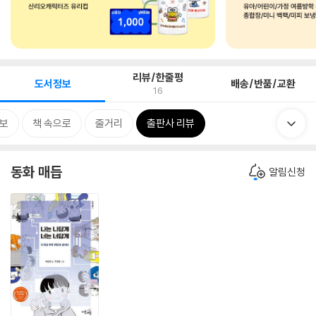
리뷰/한줄평
도서정보
배송/반품/교환
16
보
책 속으로
줄거리
출판사 리뷰
동화 매듭
알림신청