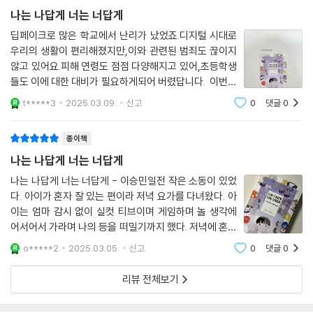
나는 나답게 너는 너답게
딥페이크로 많은 학교에서 난리가 났었죠.디지털 시대로
우리의 생활이 편리해졌지만,이와 관련된 범죄도 끊이지
않고 있어요.피해 연령도 점점 다양해지고 있어,초등학생
들도 이에 대한 대비가 필요하게되어 버렸답니다. 이번에
만난 ‘나는 나답게 너는 너답게’는초상권 침해, 디지털 사
t*****3
2025.03.09.
신고
0
댓글
0
기, 온라인 도박,사생활 감시, 디지털 소외, 디지털 성범
죄,사이버 불링 등 아이들이 일상에서
종이책
나는 나답게 너는 너답게
나는 나답게 너는 너답게 - 이승민일전 작은 소동이 있었
다. 아이가 혼자 잘 있는 편이라 저녁 요가를 다녀왔다. 아
이는 엄마 감시 없이 실컷 티브이며 게임하며 놀 생각에
어서어서 가라며 나의 등을 떠밀기까지 했다. 저녁에 혼자
두는 건 처음이라 걱정도 됐지만 끽 해봐야 1시간 반인데
o*****2
2025.03.05.
신고
0
댓글
0
그 사이 별일 있겠어? 하는 마음으로 유유자적 요가를 갔
다. 마지막 사바아사나를 하는데 핸드폰
리뷰 전체보기