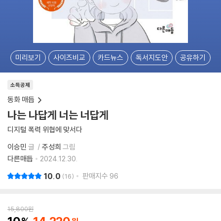
미리보기
사이즈비교
카드뉴스
독서지도안
공유하기
소득공제
동화 매듭
나는 나답게 너는 너답게
디지털 폭력 위협에 맞서다
이승민
글
주성희
그림
다른매듭
2024.12.30.
10.0
판매지수
96
16
15,800
원