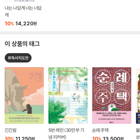
나는 나답게 너는 너답
게
10
14,220
%
원
이 상품의 태그
#독서지도안
긴긴밤
5번 레인 (30만 부 기
순례 주택
물
념 리커버)
상
10
11,250
10
13,500
%
%
원
원