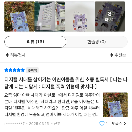
어린이들을 안심시켜 줍니다.
라 난처해했던 할머니와 할아버지가 떠올랐다.
까?
“그러면 점점 멀어지겠네.”
8
디지털 세상에서 위험을 마주했을 때 어떻게 해야 할지 모르겠다면 지금
--- p.105
「나, 슈퍼 우먼이거든」
더보기
길을 잃고 헤매고 있다면 이 책의 주인공들을 따라 해 보길 권합니다. 나를
#디지털 성범죄
지지하는 어른을 믿고 나답게 길을 찾아갈 이 책의 독자들도 용감하고 성
4
6
그런데 그날 이후로 제이슨은 이상한 요구를 하기 시작했다. 시도 때도 없
지유는 평소 정의로운 행동을 잘해 별명이 ‘슈퍼 우먼’이다. 하지만 요즘 가
숙한 디지털 시민으로 자라날 것입니다.
이 뽀뽀를 해 달라고 하질 않나, 뜬금없이 손이랑 발을 찍어서 보내 달라고
상 공간 ‘피노키오 월드’에서 친해진 제이슨에게 쩔쩔매고 있다. 처음에는
리뷰
16
한줄평
0
했다.
‘가상 공간인데 괜찮겠지?’ 하며 제이슨의 부탁을 들어줬는데, 점점 무리
‘동화 매듭’ 시리즈 소개
내가 “왜?” 하고 물어보면 제이슨은 귀여운 네 손이랑 발을 보면 힘이 날
한 요구를 한다. 급기야 만나서 키스를 해 달라는 요구를 거절하자 협박이
리뷰전체
추천순
것 같다고 얼버무렸다. 나는 손, 발쯤이야 하고 사진을 보냈다.
시작되었다. 지유는 범죄 위협에서 벗어날 수 있을까?
‘동화 매듭’은 다른매듭에서 새롭게 시작하는 창작동화 시리즈입니다. 어
“입술도.”
종이책
린이의 작은 목소리가 세상을 바꾸는 큰 행동으로 이어질 수 있다는 믿음
“입술 사진도?”
「넌 혼자가 아니야」
으로, 어린이와 세상을 잇는 작품을 꾸준히 펴낼 예정입니다. 『나는 나답게
디지털 시대를 살아가는 어린이들을 위한 초등 필독서 [ 나는 나
“아니. 내 입술에 뽀뽀해 달라고.”
#사이버불링
너는 너답게』는 동화 매듭 시리즈의 첫 책입니다.
답게 너는 너답게 : 디지털 폭력 위협에 맞서다 ]
공부를 잘하는 모범생이고, 현실 세계도 아닌데 괜찮겠지 생각했는데 이건
따돌림받는 친구 편을 들었다는 이유로 한철이는 단톡에서 괴롭힘을 당한
아니다.
요즘 엄마 아빠 세대가 아날로그에서 디지털로 이주한이
다. 주동자 수진이와 태현이는 온갖 거짓말을 퍼뜨리는 걸로 모자라 합성
--- pp.126-127
른바 디지털 '이주민' 세대라고 한다면,요즘 아이들은 디
사진과 동영상까지 올리며 한철이를 조롱한다. 감옥 같은 단톡에서 벗어날
지털 '원주민' 세대라고 하지요?그만큼 아주 어릴 때부터
수 있을까? 고민하던 한철이는 “누구도 함부로 사람을 괴롭힐 자격은 없
디지털 환경에 노출되고,엄마 아빠 세대가 어릴 때는 경험
나를 따라 웃는 동수를 보고 또 한 번 깨달았다. 가상 공간 속 아바타는 상
다.”는 상담 선생님의 말씀에 아이들을 멈추게 하기 위한 용기를 낸다.
해 보지 못했던여러 가지 디지털의 장점들을 누리며 자라
대방이 원하는 모습으로 맞춰 가며 거짓으로 행동한다는 걸. 돌이켜 보면
r********7
2025.03.15.
신고
1
댓글
0
기도 하지만,반대로 디지털의 단점들 또한 경험하며 살아
나 역시 그걸 모르지 않았지만 애써 눈을 감고 있었다. 그래서 동수처럼 곁