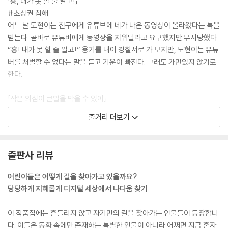
「흥, 내가 못 할 줄 알고!」
텐데. 난 의심조차 안 한 거 있지.”
#초상권 침해
--- pp.41-42
어느 날 도현이는 친구에게 유튜브에 네가 나온 동영상이 올라왔다는 톡을
받는다. 곧바로 유튜버에게 동영상을 지워달라고 요구했지만 무시당했다.
‘만 원만 걸 걸. 뭐, 어제도 이러다 결국 땄으니까.’
“흥! 내가 못 할 줄 알고!” 용기를 내어 경찰서로 가 보지만, 도현이는 유튜
세민이는 남은 만 원을 다 걸고 짝을 골랐다. 두 손을 모아 기도를 하는데
버를 처벌할 수 없다는 말을 듣고 기운이 빠진다. 그래도 가만있지 않기로
손이 축축하게 젖어 있었다. 짝 나와라. 짝 나와라. 하지만 또 홀이 나왔다.
한다.
세민이는 갑자기 참을 수 없이 불안해졌고, 뒤통수가 저려 왔다. 순간, 민준
이가 했던 말이 떠올랐다.
「작은 의심이 큰일을 막을 수 있어」
“이번 한 번만 하자, 한 번만. 그러다 잃고, 빌리고. 결국 망하는 거야.”
#디지털 사기
줄거리 더보기
--- p.61
성주는 아이돌 굿즈 살 돈을 빌려달라는 지혜의 부탁을 거절하며 그만하라
고 핀잔을 준다. 다음 날 지혜는 팬클럽 언니가 5만 원을 입금하면 이자 10
“그래서 앞으로 어떻게 할 거야?”
만 원을 주기로 했다며 굿즈를 살 수 있다고 좋아한다. 성주는 의심스럽다
출판사 리뷰
연주는 이수의 어깨에 손을 척 올리고 말했다.
며 말리지만 지혜는 당장이라도 돈을 보낼 기세다. 지혜는 이대로 사기를
“어떻게 하긴. 나는 나답게, 너는 너답게. 잘해 봐야지.”
당하게 될까?
어린이들은 어떻게 길을 찾아가고 있을까요?
이수는 아직 나다운 게 뭔지 모르겠지만 연주와 함께 있으면 없던 용기가
당당하게 지혜롭게 디지털 세상에서 나다움 찾기
생기는 것 같았다.
「처음엔 호기심이었어」
--- p.82
#온라인 도박
이 작품집에는 흔들리지 않고 자기만의 길을 찾아가는 인물들이 등장합니
세민이네 반 아이들 몇몇이 불법 온라인 도박에 빠져 있다. 세민이는 절대
다. 이들은 동화 속에만 존재하는 특별한 인물이 아니라 어쩌면 지금 혼자