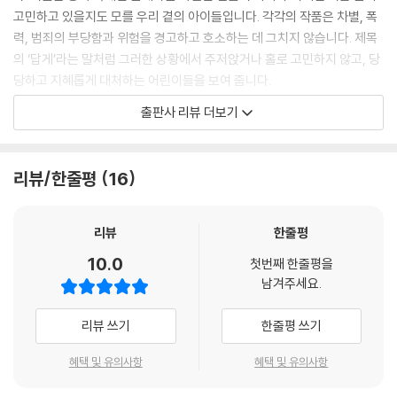
“전학 온 첫날부터 재미있고 당당한 네가 부러웠어. 그런데 네가 혼자 있는
그럴 일 없다고 생각했는데, 중학생 형들의 꼬임에 호기심으로 도박 사이
고민하고 있을지도 모를 우리 곁의 아이들입니다. 각각의 작품은 차별, 폭
나한테 말을 걸어 주더라고. 덕분에 다른 친구들도 생겨서 너무 좋았어. 너
트에 접속한다. 게임처럼 쉽고 돈이 불어나는 재미에, 자기도 모르게 도박
력, 범죄의 부당함과 위험을 경고하고 호소하는 데 그치지 않습니다. 제목
랑은 더 친해지고 싶어서 나도 모르게 그런 행동을 했나 봐. 그게 사생활을
에 중독되어 간다. 그만두고 싶지만 형들에게 보복을 당할까 두려워 고민
의 ‘답게’라는 말처럼 그러한 상황에서 주저앉거나 홀로 고민하지 않고, 당
침해하는 건지 몰랐어. 미안해.”
에 휩싸인 세민이! 과연 이 위기에서 빠져나올 수 있을까?
당하고 지혜롭게 대처하는 어린이들을 보여 줍니다.
--- p.89
출판사 리뷰 더보기
「나는 나답게 너는 너답게」
용기 있게 경찰과 변호사를 찾아가고, 친구를 위해 끊임없이 의심하고, 겁
“키오스크 불편하지 않냐?”
#사생활 감시
날 땐 선생님에게 속내를 털어놓고, 부당한 요구에는 당당하게 맞섭니다.
“뭔 소리야. 편하지.”
연주의 부모님이 이제부터 인터넷과 스마트폰 사용을 제한하고 감시하겠
범죄에 휘말린 순간에도 숨기기보다 곧바로 신고하는 걸 택합니다. 어린이
현재가 대답했다. 윤석이가 고개를 갸우뚱하며 되물었다.
리뷰/한줄평
16
다고 통보했다. 이수는 자기 반 친구들이 위치 공유 앱으로 자기를 감시하
들이 겪는 문제를 무조건 어른이 해결해 주는 것이 아니라, 당차고 당당하
“편하다고?”
는 것 같다고 연주에게 하소연을 한다. 보호해야 하니까, 친하니까 사생활
고 나답게 행동하는 인물들을 본보기로 그려 내어 ‘나’를 지키는 건 ‘용기
현재는 대답 대신 고개를 끄덕였다.
을 침해해도 괜찮을까? 연주와 이수는 디지털 세상을 자기답게 헤쳐 갈 방
있는 나’임을, 즉 나다움이 자신을 구한다는 메시지를 전달합니다.
리뷰
한줄평
“아니거든. 생각보다 쩔쩔매는 사람들 많거든. 우리 엄마만 해도 글씨가 작
법을 찾아보기로 한다.
아서 잘 안 보인다고 했고, 다리가 불편해 휠체어를 타는 고모는 키오스크
10.0
첫번째 한줄평을
어린이가 지혜롭고 당당하게 행동할 수 있는 건 이야기마다 다정하지만 단
가 높아서 사용하기 힘들대.”
남겨주세요.
「사실 나도 그래」
호한 어른이 믿음직하게 존재하기 때문입니다. 이 작품집 속 어른들은 어
--- p.99
#디지털 소외
린이들의 상처받은 마음을 보듬어 주고, 나쁜 길로 빠지지 않게 잡아주며,
리뷰 쓰기
한줄평 쓰기
사회 모둠 숙제를 앞두고 동재와 친구들 사이에 갈등이 생긴다. 스마트폰
너희 곁에 있다고 믿음을 줍니다. 그러니 자신을 믿고 주변의 친구나 어른
“모둠 과제라서 눈치를 보는 거지. 민폐 같아서 말이야.”
이 없는 순규 때문에 불편한 점이 있기 때문이다. 하지만 아이들은 과제를
에게 도움을 청하라고 말합니다. 다소 뻔할 수 있는 이 말은 작은 의심, 자
“소외받는 느낌도 들 거야. 모바일 게임도 안 해서 대화가 안 통하겠지.”
혜택 및 유의사항
혜택 및 유의사항
하는 과정에서 나이, 장애 등의 이유로 디지털 세상에서 겪는 어려움을 알
신감, 솔직함으로 무장한 인물들의 용기 있는 행동과 뻔하지 않은 결말로
순영이 형의 말이 끝난 순간, 나는 햄버거 가게에서 키오스크 사용법을 몰
게 되는데……. 아이들은 디지털 생활환경이 다른 여러 처지를 이해하게 될