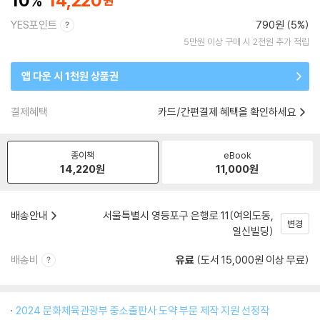
10
14,220
YES포인트
790원 (5%)
5만원 이상 구매 시 2천원 추가 적립
앱 다운 시 1천원 상품권
결제혜택
카드/간편결제 혜택을 확인하세요
종이책
eBook
14,220
원
11,000
원
배송안내
서울특별시 영등포구 은행로 11(여의도동,
변경
일신빌딩)
배송비
유료
(도서 15,000원 이상 무료)
2024 문화체육관광부 중소출판사 도약 부문 제작 지원 선정작