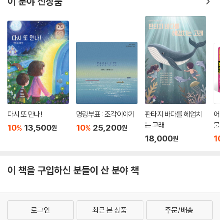
이 분야 신상품
다시 또 만나!
명랑부표 : 조각이야기
판타지 바다를 헤엄치
어
는 고래
물
10
13,500
10
25,200
%
%
원
원
18,000
1
원
이 책을 구입하신 분들이 산 분야 책
로그인
최근 본 상품
주문/배송