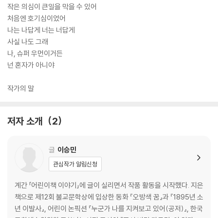
이 작품집은 초상권 침해, 디지털 사기, 온라인 도박, 사생활 감시, 디지털
작은 의심이 큰일을 막을 수 있어
소외, 디지털 성범죄, 사이버불링까지 어린이가 디지털 세상에서 마주할
처음엔 호기심이었어
수 있는 위협을 다루었습니다. 온라인상에서 겪을 수 있는 차별과 폭력과
나는 나답게 너는 너답게
범죄가 무엇인지, 두렵고 위험한 상황에서 어떻게 말하고 행동할 수 있을
사실 나도 그래
지 보여 줌으로써 디지털 생활을 ‘나답게’ 지혜롭고 안전하게 꾸려 가는 방
나, 슈퍼 우먼이거든
법을 알려 줍니다.
넌 혼자가 아니야
작가의 말
저자 소개
2
글
이승민
관심작가 알림신청
계간 「어린이책 이야기」에 글이 실리면서 작품 활동을 시작했다. 지은
책으로 제12회 불교문학상에 입상한 동화 『오방색 꿈』과 『1895년 소
년 이발사』, 어린이 논픽션 『누군가 나를 지켜보고 있어(공저)』, 한국