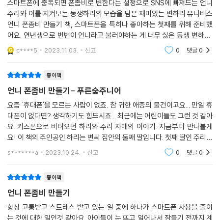
스마트폰에 중독되면 폰좀비로 변한다는 설정으로 SNS에 빠져드는 언니
주리와 이를 지켜보는 동생하리의 모습을 담은 재미있는 변하리 유니버스
언니 폰좀비 만들기 책, 스마트폰을 특히나 좋아하는 첫째를 위해 준비했
어요. 연년생으로 번번이 언니라고 불러야하는 게 너무 싫은 동생 변하리,
스마트폰까지 언니가 먼저 받으니 너무 속상해요. 그러다가 언니의 스마트
c****5
2023.11.03.
신고
0
댓글
0
폰에서 인공지능
종이책
언니 폰좀비 만들기- 푸른숲주니어
요즘 '휴대폰'을 모르는 사람이 없죠. 참 귀한 애증의 물건이고요... 만일 휴
대폰이 없다면? 생각하기도 힘드시죠... 최근에는 어린이들도 그런 것 같아
요. 키즈폰으로 버텨오던 하리와 주리 자매의 이야기. 지금부터 만나볼게
요! 이 책의 주인공인 하리는 변씨 집안의 둘째 딸입니다. 첫째 딸인 주리와
는 1년! 딱 1년, 똑같은 8월 1일생이에요. 첫째 딸인 주리는 너무너무
s*******a
2023.10.24.
신고
0
댓글
0
종이책
언니 폰좀비 만들기
항상 고통받고 스트레스 받고 있는 일 중에 하나가 스마트폰 사용을 줄이
는 것에 대한 일인것 같아요. 아이들이 눈 뜨고 일어나서 잠들기 전까지 계