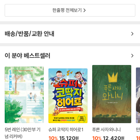
한줄평 전체보기
배송/반품/교환 안내
이 분야 베스트셀러
5번 레인 (30만 부 기
슈퍼 코딱지 히어로 1
푸른 사자 와니니
만
념 리커버)
10
15,120
10
12,420
1
%
%
원
원