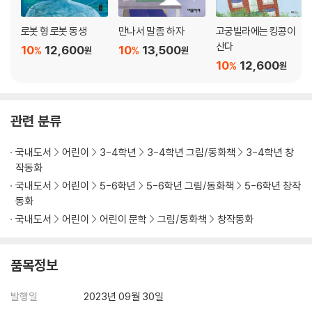
로봇 형 로봇 동생
만나서 말 좀 하자
고궁빌라에는 킹콩이
산다
10
12,600
10
13,500
%
%
원
원
10
12,600
%
원
관련 분류
국내도서
어린이
3-4학년
3-4학년 그림/동화책
3-4학년 창
작동화
국내도서
어린이
5-6학년
5-6학년 그림/동화책
5-6학년 창작
동화
국내도서
어린이
어린이 문학
그림/동화책
창작동화
품목정보
발행일
2023년 09월 30일