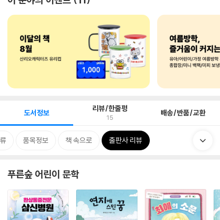
리뷰/한줄평
도서정보
배송/반품/교환
15
류
품목정보
책 속으로
출판사 리뷰
푸른숲 어린이 문학