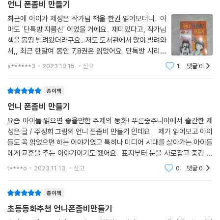
발 딛고 서 있는 진짜 세상에는 평소에 티격태격해도 위기의 순간에는 사
언니 폰좀비 만들기
가 났다. 나는 이불을 뒤집어 쓴 채 도로 누워 버렸다.
랑스럽게 ‘온니!’를 외치는 동생 하리처럼 든든한 가족이 있다는 사실을 확
최근에 아이가 제성은 작가님 책을 한권 읽어보더니.. 아
‘이 새벽에 좀비가 되면 어쩌라는 거야.’
인할 것이다.
마도 '단톡방 지름신' 이었을 거에요.. 재미있다고, 작가님
나는 몸이 덜덜 떨렸다. 전에 생각해 둔 4단계의 방법들은 실행할 시간조
책을 몽땅 빌려왔더라구요.. 저도 도서관에서 많이 빌려와
차 없을 것만 같다. 준비할 겨를도 없이 좀비가 되면 안 되는데.
서,, 최근 한달여 동안 7,8권은 읽었어요. 단톡방 시리즈
--- p.120~121
와 랜선 아빠를 재미 있어해서,, 이번 신간도 후딱 읽어 봤
s******3
2023.10.15.
신고
1
댓글
0
답니다. 스마트폰에 관한 책인 가봐요. 폰좀비라니.. 섬뜩
하네요. 하리에겐 주리라는 1
종이책
언니 폰좀비 만들기
요즘 아이들 읽으면 좋을만한 주제의 동화! 푸른숲주니어에서 출간한 제
성은 글 / 주성희 그림의 언니 폰좀비 만들기 인데요 제가 읽어보고 아이
들도 꼭 읽었으면 하는 이야기였고 특히나 미디어 시대를 살아가는 아이들
에게 교훈을 주는 이야기이기도 했어요 표지부터 눈을 사로잡고 중간 중
간 삽화들이 내용과 어울려 더 즐겁게 읽었는데요 저희 아이는
t****o
2023.11.13.
신고
0
댓글
0
종이책
초등동화추천 언니폰좀비만들기