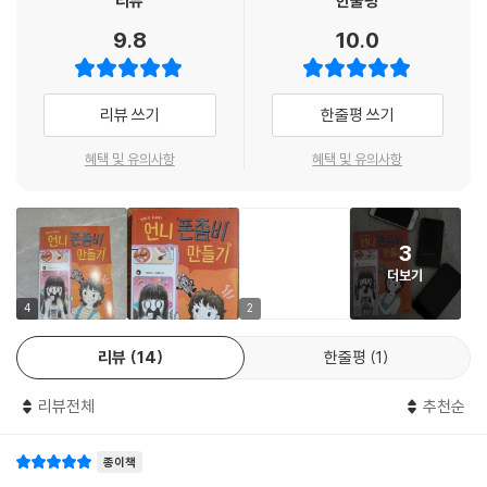
리뷰
한줄평
“아, 왜 꺼!”
9.8
10.0
변주리의 목소리가 쩌렁쩌렁 울렸다.
열두 살 생일 선물로 스마트폰을 받은 그날부터, 언니 변주리의 스마트폰
“너, 좋은 말 할 때 나와!”
사랑은 숨을 쉬는 모든 순간마다 깊어진다. 엄마가 소개해 주지 않으면 친
“아, 싫어! 절대절대 싫어!”
구도 못 사귀더니, 스마트폰이 생기자마자 여름 방학인데도 친구를 사귄
리뷰 쓰기
한줄평 쓰기
저러다가, 변주리가 화장실에 갇혀서 폰만 한다면!
다. 하지만 꼬리가 길면 밟히는 법. 학원을 땡땡이치다가 엄마에게 들켜 ‘폰
그런데 내 달콤한 상상을 깬 건 엄마였다.
압’을 당하고, 단톡방은 밤새 주리만 빼고 활성화되어 친구들에게 소외되
혜택 및 유의사항
혜택 및 유의사항
“변주리, 와이파이 꺼 버린다. 차단기 내려 버린다. 당장 나와!”
는 쓰라림을 맛보고 만다.
--- p.79
아이들에게 또래 친구들과의 관계는 부모를 떠나 처음 마주하는 작은 사회
◆ 금단 현상
3
이다. 세상의 중심인 줄 알았던 스스로가 처음으로 작게 느껴지기도 하고,
더보기
소외감에 남몰래 눈물짓기도 한다. 그래서일까. 대화에 참여하기 위해 아
나는 눈을 번쩍 떴다. 늦게 일어났을 때처럼 심장이 쿵쾅거리고 뭔가 불길
침이고 밤이고, 밥 먹을 때며 화장실 갈 때까지 스마트폰을 손에서 놓지 않
4
2
했다. 어쩐지 휑한 느낌이 들어 아래를 내려다보았다.
던 주리의 마음이 이해된다.
없었다. 변주리가 없었다. 침대가 텅 비어 있었다. 그 대신, 내 잠을 깨운 그
리뷰
14
한줄평
1
소리가 또다시 이어졌다.
『언니 폰좀비 만들기』에서 제성은 작가는 친구들에게 ‘럽스타그램’을 자랑
으다다다다. 두다다다다.
리뷰전체
추천순
하기 위해 얼굴도 모르는 사람과 위험천만한 연애를 하는 주리를 통해서,
‘뭐야? 서, 설마? 좀비가 된 건가?’
다른 사람의 시선을 의식하느라 진짜 소중한 걸 놓치지 말라고 이 세상 모
나는 심장이 쿵 내려앉는 기분이었다. 내가 준비도 제대로 못 했는데! 정신
종이책
든 어린이들에게 이야기한다. 어느새 독자들은 스마트폰 속 세상과 달리,
이 번쩍 들어서 침대에서 벌떡 일어났다. 그런데 방으로 누군가 오는 소리