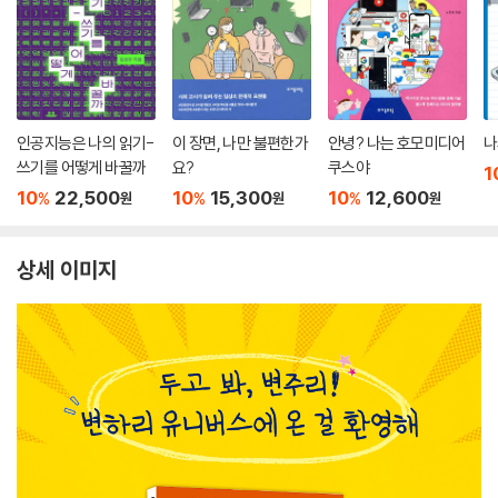
인공지능은 나의 읽기-
이 장면, 나만 불편한가
안녕? 나는 호모미디어
나
쓰기를 어떻게 바꿀까
요?
쿠스야
1
10
22,500
10
15,300
10
12,600
%
%
%
원
원
원
상세 이미지