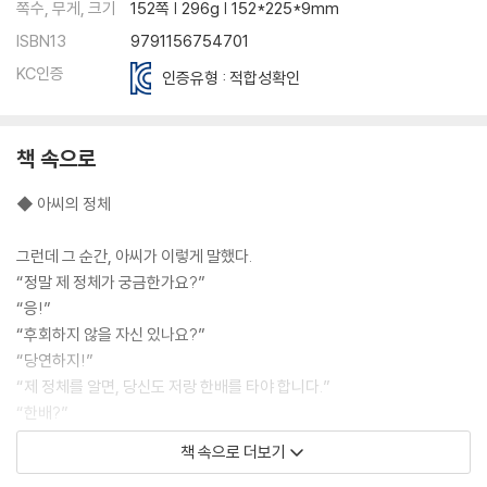
쪽수, 무게, 크기
152쪽 | 296g | 152*225*9mm
ISBN13
9791156754701
KC인증
인증유형 : 적합성확인
책 속으로
◆ 아씨의 정체
그런데 그 순간, 아씨가 이렇게 말했다.
“정말 제 정체가 궁금한가요?”
“응!”
“후회하지 않을 자신 있나요?”
“당연하지!”
“제 정체를 알면, 당신도 저랑 한배를 타야 합니다.”
“한배?”
“제 신분이 노출되었으니, 당신도 대가를 치러야지요.”
책 속으로 더보기
“뭔데?”