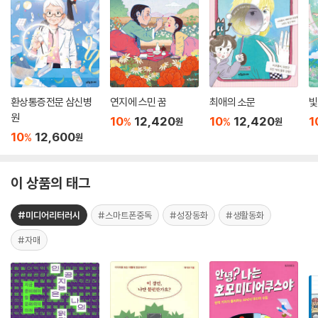
환상통증전문 삼신병
연지에 스민 꿈
최애의 소문
빛
원
10
12,420
10
12,420
1
%
%
원
원
10
12,600
%
원
이 상품의 태그
#미디어리터러시
#스마트폰중독
#성장동화
#생활동화
#자매