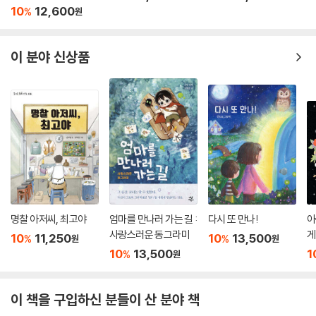
10
12,600
%
원
이 분야 신상품
명찰 아저씨, 최고야
엄마를 만나러 가는 길 :
다시 또 만나!
아
사랑스러운 동그라미
게
10
11,250
10
13,500
%
%
원
원
10
13,500
1
%
원
이 책을 구입하신 분들이 산 분야 책