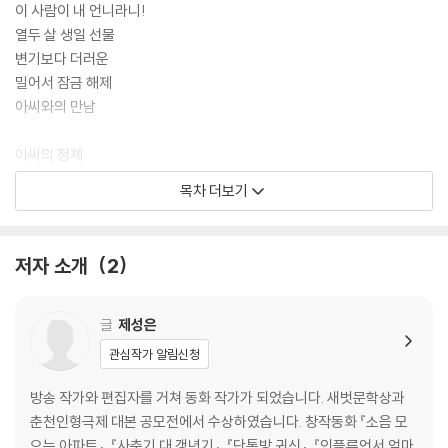
이 사람이 내 언니라니!
열두 살 생일 선물
변기보다 더러운
밀어서 잠금 해제
아씨와의 만남
아씨의 정체
언니 좀비 만들기
목차 더보기
좀비 되는 법Ⅰ_ SNS는 언제나 현활이어야 해
좀비 되는 법Ⅱ_뛰는 놈 위에 나는 놈
좋아요가 좋아서
저자 소개
2
혼자가 되긴 싫어
비밀 남친
글
제성은
금단 현상
관심작가 알림신청
적당히 우애롭게!
이게 웬 떡?
방송 작가와 편집자를 거쳐 동화 작가가 되었습니다. 새벗문학상과
춘천인형극제 대본 공모전에서 수상하였습니다. 창작동화 『소음 모
으는 아파트』, 『사춘기 대 갱년기』, 『단톡방 귀신』, 『인플루언서 엄마