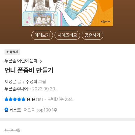
미리보기
사이즈비교
공유하기
소득공제
푸른숲 어린이 문학
언니 폰좀비 만들기
제성은
글
주성희
그림
푸른숲주니어
2023.09.30.
9.9
판매지수
234
15
베스트
어린이 top100 1주
12,800
원