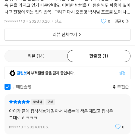
속 폰을 가지고 있기 때문인데요. 어떠한 방법을 다 동원해도 싸움이 일어
나고 전쟁이 되는 일의 반복.. 그리고 다시 오은영 박사님 프로를 보며 나의
마음을 다시 정화 시키는 일을 반복하며 살아가고 있는 일상인데요. 이러
f********3
2023.10.20.
신고
0
댓글
0
한 상황이 우
리뷰 전체보기
리뷰
14
한줄평
1
클린봇
이 부적절한 글을 감지 중입니다.
설정
구매한줄평
추천순
종이책
구매
아이가 폰에 집착하능거 같아서 사봤는데 책은 재밌고 집착은
그대로고 ㅋㅋㅋ
i*****3
2024.01.06.
0