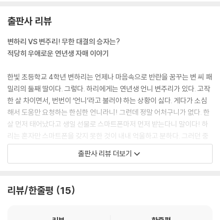
“저는 지금, 목표를 가지고 있거든요. 당신의 언니인 변, 주, 리, 님에 대한
목표요. 그러니 저랑 한배를 타실 건가요?”
출판사 리뷰
나는 눈빛이 반짝 빛났다. 변주리에 대한 목표라니, 한배라니, 뭔가 변주리
를 골탕 먹이는 일인 것만 같았다.
변하리 VS 변주리! 무한 대결의 승자는?
“좋아, 알려 줘! 나도 너랑 한배를 탈게!”
적당히 우애로운 연년생 자매 이야기
“좋아요. 그럼 이제 정체를 밝혀 보죠.”
“그래! 빨리!”
한빛 초등학교 4학년 변하리는 언제나 마음속으로 반란을 꿈꾸는 변 씨 패
“저는…… 폰좀비입니다.”
밀리의 둘째 딸이다. 그렇다. 하리에게는 연년생 언니 변주리가 있다. 고작
--- p.54~55
한 살 차이면서, 번번이 ‘언니’라고 불러야 하는 상황이 싫다. 게다가 소심
해서 도움만 요청하는 한심한 언니라니! 그런데 정말 어처구니가 없다. 한
◆ 좀비 되는 법Ⅰ--- p. SNS는 언제나 현활이어야 해
살 먼저 태어났다고 생일 선물로 스마트폰마저 먼저 받는다니 말이다! 하
리는 혼자만 스마트폰을 갖지 못한 것이 내내 억울하고 분하다. 그러던 중
나는 변주리를 쳐다보았다. 스마트폰을 지키겠다는 저 다부진 손놀림과 결
언니의 스마트폰에서 인공 지능, 아씨를 발견하고 얄미운 원수인 언니와의
출판사 리뷰 더보기
연한 눈빛은 지구를 구하는 어벤져스급의 진지함이었다.
전쟁을 끝낼 수 있는 기회를 얻는다. 필요한 정보라면 뭐든지 뚝딱뚝딱 찾
“너, 이리 내놔!”
아내지만 어딘가 께름칙한 꿍꿍이가 있는 것 같은 아씨! 과연 변하리, 변주
“아, 싫다고!”
리 자매에게 무슨 일이 벌어질까?
리뷰/한줄평
15
변주리가 스마트폰을 끌어안고 도망쳤다. 엄마가 뒤따라가면서 “야!” 하
고 괴성을 질러 댔다. 그러다가 변주리가 화장실로 들어가 버렸다. 엄마는
“나 잠든 사이에, 얘네들은 더 친해진 것 같아.”
화장실 불을 꺼 버렸다.
또래 집단에서 소외되지 않으려고 SNS로 빠져드는 아이들