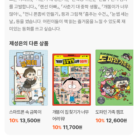
를 고발합니다』, 『랜선 아빠』, 『사춘기 대 중학 생활』, 『개똥이가 너무
많아!』, 『언니 폰좀비 만들기』 등과 그림책 『춤추는 수건』, 『눈썹 세는
날』 등을 썼습니다. 어린이들이 책 읽는 즐거움을 느낄 수 있도록 재
미있는 동화를 쓰고 싶습니다.
제성은
의 다른 상품
스마트폰 속 금쪽이
개똥이 집 찾기가 너무
도파민 가족 캠프
어려워!
10
13,500
10
12,600
%
%
원
원
10
11,700
%
원