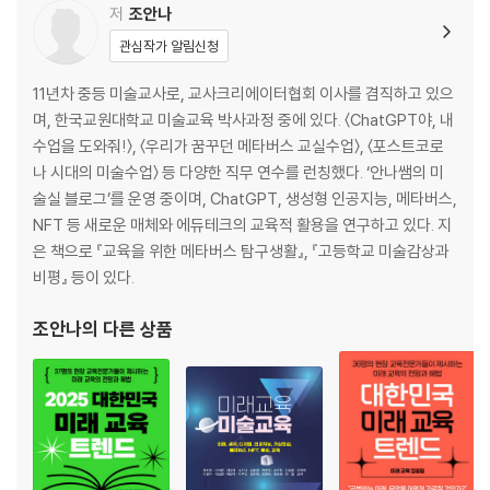
09. 카카오 이모티콘 제안하기
저
조안나
10. 네이버 OGQ 도전하기
관심작가 알림신청
제3부. 나만의 개성 있는 캐릭터 만들기
11년차 중등 미술교사로, 교사크리에이터협회 이사를 겸직하고 있으
며, 한국교원대학교 미술교육 박사과정 중에 있다. 〈ChatGPT야, 내
11. 캐릭터 제작 준비하기
수업을 도와줘!〉, 〈우리가 꿈꾸던 메타버스 교실수업〉, 〈포스트코로
12. 2등신 기본 캐릭터 만들기
나 시대의 미술수업〉 등 다양한 직무 연수를 런칭했다. ‘안나쌤의 미
13. 3등신 기본 캐릭터 만들기
술실 블로그’를 운영 중이며, ChatGPT, 생성형 인공지능, 메타버스,
14. 캐릭터를 더 개성 있게 표현하기
NFT 등 새로운 매체와 에듀테크의 교육적 활용을 연구하고 있다. 지
15. 내가 만든 캐릭터 저작권 등록하기
은 책으로 『교육을 위한 메타버스 탐구생활』, 『고등학교 미술감상과
비평』 등이 있다.
제4부. 인스타툰 무작정 따라 하기
조안나
의 다른 상품
16. 인스타툰 개념과 특성 파악 및 초기 설정하기
17. 인스타툰 캐릭터 그리기
18. 컷 구성과 화면 연출
19. 스토리보드 작성에서 러프스케치하기
20. 편집, 선화 작업, 그리고 대사 넣기
21. 채색과 업로드