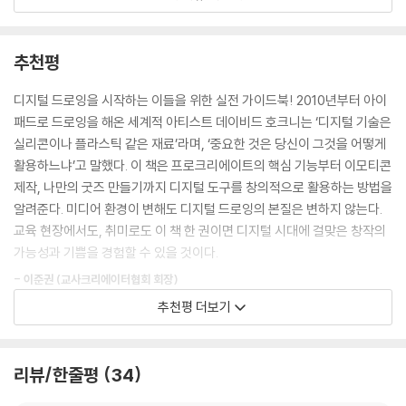
인스타툰, 감각적인 굿즈까지 ‘그림’을 활용한 콘텐츠가 넘쳐납니다. 한 번
쯤 ‘나도 해볼 수 있을까?’ 하는 마음이 들지만, 그림을 그려본 적이 없다면
어디서부터 시작해야 할지 막막할 수밖에 없습니다.
추천평
‘디지털 드로잉’은 이런 분들에게 좋은 해법이 됩니다. 다른 재료는 필요 없
디지털 드로잉을 시작하는 이들을 위한 실전 가이드북! 2010년부터 아이
이 태블릿과 펜 하나만 있으면, 여러분이 앉아 있는 그곳이 바로 멋진 그림
패드로 드로잉을 해온 세계적 아티스트 데이비드 호크니는 ‘디지털 기술은
살롱이 된답니다.
실리콘이나 플라스틱 같은 재료’라며, ‘중요한 것은 당신이 그것을 어떻게
활용하느냐’고 말했다. 이 책은 프로크리에이트의 핵심 기능부터 이모티콘
아이패드와 프로크리에이트(Procreate)를 통해 디지털 드로잉을 시작
제작, 나만의 굿즈 만들기까지 디지털 도구를 창의적으로 활용하는 방법을
하는 데 필요한 모든 것을 이 책 『디지털 드로잉, 처음이라도 괜찮아』에 정
알려준다. 미디어 환경이 변해도 디지털 드로잉의 본질은 변하지 않는다.
성스럽게 담았습니다. 초보자도 쉽게 디지털 드로잉을 시작할 수 있는 길
교육 현장에서도, 취미로도 이 책 한 권이면 디지털 시대에 걸맞은 창작의
잡이가 되도록 집필했습니다. 프로크리에이트의 기초부터 나만의 캐릭터,
가능성과 기쁨을 경험할 수 있을 것이다.
이모티콘, 인스타툰, 굿즈를 제작하는 방법까지 전 과정을 순차적으로 흥
- 이준권 (교사크리에이터협회 회장)
미롭고 재미있게 배울 수 있도록 알차게 구성했습니다. 미술 및 교육 분야
추천평 더보기
의 각기 다른 경험을 가진 네 명의 저자가 ‘누구라도, 원한다면, 그림을 그
AI를 활용해 누구나 몇 초 만에 멋진 캐릭터나 웹툰을 만들어낼 수 있는 시
리는 즐거운 일상이 가능해지도록’ 하기 위해 의기투합하여 그 노하우를
대, 편리하지만 정작 개성과 정성이 사라지는 것 같아 아쉬움도 크다. 그런
오롯이 담은 책입니다.
점에서 『디지털 드로잉, 처음이라도 괜찮아』는 매우 특별한 책이다. 단순
리뷰/한줄평
34
한 따라 하기식 책자를 넘어, 디자인 툴의 기본 개념과 손으로 직접 그리는
“디지털 드로잉은 무엇일까요? 디지털 드로잉을 배운다면 어떤 그림을 그