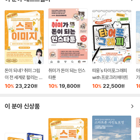
돈이 되네? 취미 그림
취미가 돈이 되는 인스
띠웅's 타이포그래피
아
이 전 세계로 팔리는 스
타툰
with 프로크리에이트
기
톡 이미지
들
10
23,220
10
19,800
10
22,500
1
%
%
%
원
원
원
이 분야 신상품