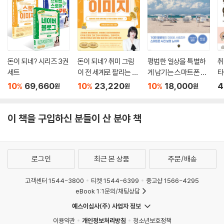
돈이 되네? 시리즈 3권
돈이 되네? 취미 그림
평범한 일상을 특별하
취
세트
이 전 세계로 팔리는 스
게 남기는 스마트폰 사
타
톡 이미지
진 & 보정
10
69,660
10
23,220
10
18,000
4
%
%
%
원
원
원
이 책을 구입하신 분들이 산 분야 책
로그인
최근 본 상품
주문/배송
고객센터 1544-3800
티켓 1544-6399
중고샵 1566-4295
eBook 1:1문의/채팅상담
예스이십사(주) 사업자 정보
이용약관
개인정보처리방침
청소년보호정책