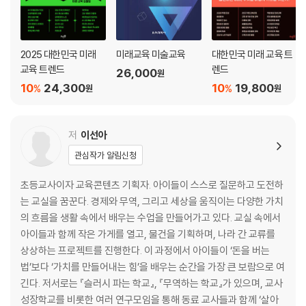
제5부. 내 그림으로 나만의 굿즈 만들기
2025 대한민국 미래
미래교육 미술교육
대한민국 미래 교육 트
22. 굿즈 제작 과정 이해하기
교육 트렌드
렌드
26,000
원
23. 네모 모양 굿즈, 메모지 제작하기
10
24,300
10
19,800
%
%
원
원
24. 이미지 파일로 클립보드와 미니배너 제작하기
25. 칼선 있는 스티커 쉽게 제작하기
26. 캔바를 활용하여 굿즈 제작하기
저
이선아
27. 뚝딱샵으로 굿즈 제작 수업하기
관심작가 알림신청
에필로그
초등교사이자 교육콘텐츠 기획자. 아이들이 스스로 질문하고 도전하
는 교실을 꿈꾼다. 경제와 무역, 그리고 세상을 움직이는 다양한 가치
의 흐름을 생활 속에서 배우는 수업을 만들어가고 있다. 교실 속에서
아이들과 함께 작은 가게를 열고, 물건을 기획하며, 나라 간 교류를
상상하는 프로젝트를 진행한다. 이 과정에서 아이들이 ‘돈을 버는
법’보다 ‘가치를 만들어내는 힘’을 배우는 순간을 가장 큰 보람으로 여
긴다. 저서로는 『슬러시 파는 학교』, 『무역하는 학교』가 있으며, 교사
성장학교를 비롯한 여러 연구모임을 통해 동료 교사들과 함께 ‘살아