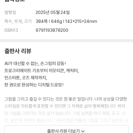
발행일
2025년 05월 24일
쪽수, 무게, 크기
384쪽 | 646g | 142*215*24mm
ISBN13
9791193878200
출판사 리뷰
AI가 대신할 수 없는, 손그림의 감동!
프로크리에이트 기초부터 이모티콘, 캐릭터,
인스타툰, 굿즈 제작까지,
한 권으로 완성하는 디지털 드로잉!
그림을 그리고 즐길 수 있다는 것은 참 좋은 일입니다. 나의 상상을 다양한
스타일로 자유롭게 표현할 수 있다면 그 자체로 삶이 행복해집니다. 하지
만 그림을 그린다는 것은 쉽지 않습니다. 그림 실력을 떠나 재료, 도구, 시
간, 공간 등 제약이 많습니다. 그래서 많은 이들이 그림을 그리고 싶어도 시
작을 어려워합니다. 또한 요즘 SNS를 보면 귀여운 이모티콘, 개성 넘치는
출판사 리뷰 더보기