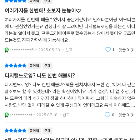
종이책
구매
- 최희존 (예술교육자)
해 초보자도 쉽게 따라 그릴 수 있도록 구체적으로 설명하며, 제작한 캐릭
여러가지를 한번에! 초보자 눈높이♡
터에 대한 저작권 등록 방법까지 함께 살펴볼 수 있습니다.
여러가지를 한번에 배울수있어서 좋은거같아요!인스타툰이랑 이모티콘
그림까지도 인공지능이 사람 대신 만들어주는 요즘이지만, 여전히 직접 그
에 다 관심있었거든요.엄청나게 잘 그려야만 디지털드로잉을 하는건 아니
리는 그림을 좋아하고, 그 과정을 사랑하며, 새롭게 그림을 시작하고 싶어
4부에서는 내가 만든 캐릭터를 바탕으로 인스타툰을 직접 기획하고 그리
라는걸 알아서 좋고, 프로크리에이트로 할수있는게 많아서 좋아요.굿즈만
하는 이들이 있다. 이 책은 쉽고 부드러운 어조로 속삭이면서도, 그림에 대
는 과정을 단계별로 따라갈 수 있습니다. 스토리보드 구상부터 컷 구성, 채
드는것도 진짜 간단하게 가능하네요.
한 사람들의 뜨거운 열정을 자극한다. 선뜻 그림을 시작하자니 부담감이
색, 업로드까지 실제 창작자의 작업 과정을 그대로 녹여내어 흥미롭습니
앞설 때, 디지털 드로잉을 매개 삼아 좀 더 편하게 그림을 접하면서 네 명의
t*********5
2025.05.23.
신고
1
댓글
0
다.
작가가 전하는 이야기를 따라가다 보면, 어느새 그림으로 삶을 더욱 다채
롭게 채워가는 자신을 발견할 수 있을 것이다. 제목에서 말하듯, 이 책과 함
종이책
구매
마지막 5부에서는 내가 그린 그림에 생명력을 불어넣어 굿즈를 제작하는
께라면 디지털 드로잉, 처음이라도 괜찮을 것 같다.
과정과 방법을 소개합니다. 캔바, 뚝딱샵 등의 플랫폼을 활용해 누구나 쉽
디지털드로잉? 나도 한번 해볼까?
게 메모지, 스티커, 미니배너, 클립보드 등 다양한 형태의 굿즈를 만들 수
- 황인관 (충남초등미술교과연구회 회장)
디지털드로잉? 나도 한번 해볼까?책을 펼치자마자 느낀 건, ‘이거 나 같은
있는 실전 노하우가 자세히 담겨 있습니다.
왕초보도 할 수 있겠는데?’라는 확신이었어요. 기기 설정부터 앱 추천, 기
본 드로잉 따라 하기까지 정말 하나하나 짚어줘서, 그림에 익숙하지 않은
AI로 손쉽게 그림 그리기가 가능한 시대, 버튼 몇 번이면 그럴듯한 이미지
사람도 부담 없이 따라갈 수 있게 구성되어 있더라고요.특히 아이패드 유
를 생성할 수 있습니다. 하지만 여전히 사람의 손으로 그린 그림이 주는 감
저라면 더 반가운 내용이 가득! ‘프로크리에이트’라는 앱을 활용한 예시들
j*********i
2025.07.18.
신고
0
댓글
0
이 많아서
동은 다릅니다. 이 책과 함께 머릿속으로만 생각했던 자신만의 그림을 실
제 삶으로 불러와보세요. 매력적이고 독창적인 창작을 통해 더 풍성한 일
종이책
구매
상을 경험할 수 있을 것입니다.