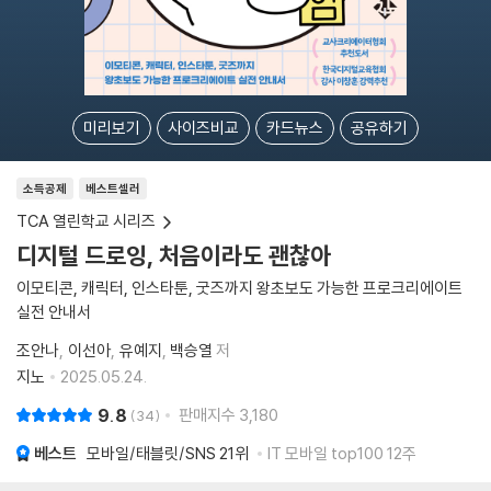
미리보기
사이즈비교
카드뉴스
공유하기
소득공제
베스트셀러
TCA 열린학교 시리즈
디지털 드로잉, 처음이라도 괜찮아
이모티콘, 캐릭터, 인스타툰, 굿즈까지 왕초보도 가능한 프로크리에이트
실전 안내서
조안나
이선아
유예지
백승열
저
지노
2025.05.24.
9.8
판매지수
3,180
34
베스트
모바일/태블릿/SNS
21위
IT 모바일 top100 12주