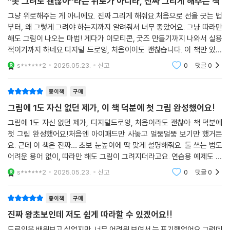
“못 그려도 괜찮아”라는 위로가 아니라, 진짜 그리게 해주는 책
그냥 위로해주는 게 아니에요. 진짜 그리게 해줘요.처음으로 선을 긋는 법
부터, 왜 그렇게 그려야 하는지까지 알려줘서 너무 좋았어요. 그냥 따라만
해도 그림이 나오는 마법! 게다가 이모티콘, 굿즈 만들기까지 나와서 실용
적이기까지 하네요.디지털 드로잉, 처음이어도 괜찮습니다. 이 책만 있다
면.
s******2
2025.05.23.
신고
0
댓글
0
종이책
구매
그림에 1도 자신 없던 제가, 이 책 덕분에 첫 그림 완성했어요!
그림에 1도 자신 없던 제가, 디지털드로잉, 처음이라도 괜찮아 책 덕분에
첫 그림 완성했어요!처음엔 아이패드만 사놓고 멀뚱멀뚱 보기만 했거든
요. 근데 이 책은 진짜… 초보 눈높이에 딱 맞게 설명해줘요. 툴 쓰는 법도
어려운 용어 없이, 따라만 해도 그림이 그려지더라고요. 연습용 예제도 감
성 넘치고요.디지털 드로잉이 어려운 게 아니라, 시작할 방법이 없었던 거
s******2
2025.05.23.
신고
0
댓글
0
였어요. 이 책은
종이책
구매
진짜 왕초보인데 저도 쉽게 따라할 수 있겠어요!!
드로잉을 배워보고 싶었지만, 너무 어려워 보여서 늘 포기했었어요.그런데