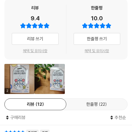
드로잉 방법까지 차근차근 짚어주며, 독자가 직접 캐릭터를 그리고 자신만
리고 싶나요? …… 디지털 드로잉을 처음 접하면, 내가 무엇을 할 수 있는
리뷰
한줄평
의 스타일을 발견하도록 도와준다. 특히 수업 현장에서 아이들과 함께 만
지를 알기 어렵죠. 작은 캔버스 화면도 크게 보이고, 막막할 때가 있습니다.
든 개성 넘치는 드로잉들이 굿즈로 탄생하는 과정은 디지털 드로잉이 얼마
9.4
10.0
그런 막연한 두려움을 떨쳐내고 누구나 편하게 디지털 드로잉을 만날 수
나 실생활과 가까운 도구인지 보여준다. 디지털 드로잉이 처음인 분들과
있도록 돕고 싶었습니다. 그래서 캐릭터를 그려보고, 이모티콘과 인스타툰
그림으로 자신을 표현하고 싶은 모든 분들에게 진심으로 추천하고 싶은 책
을 만들어보고, 내 그림으로 굿즈까지 제작하는 모든 과정을 한 권의 책으
이다.
리뷰 쓰기
한줄평 쓰기
로 담았습니다. 그림을 그리는 동안 여러분이 행복하면 좋겠습니다.” - 저
자의 말에서
- 이창훈 (거운학교(주) 대표·한국디지털교육협회 감사)
혜택 및 유의사항
혜택 및 유의사항
총 5부로 이루어진 본문은 처음 디지털 드로잉을 접하는 이들이 친숙하고
프로크리에이트를 오래 사용해온 예술 분야 교육인으로서, 뛰어난 도구를
재미있게 기능을 익힐 수 있도록 난이도에 따라 단계를 나누어 순차적으로
만나는 것도 의미 있지만, 배움의 올바른 길을 열어주는 책을 만나는 것이
구성했습니다.
야말로 진정한 시작이라고 생각한다. 이 책은 여러 전문가의 경험과 지혜
를 모아 완성한 책으로 친절함과 전문성을 두루 갖추어 디지털 드로잉 초
1부에서는 스케치, 채색, 텍스처 활용 등 프로크리에이트의 기본 사용법을
심자에게 든든한 자신감을 심어준다. 단순한 설명서를 넘어 누구나 부담
2
알려주며, 프로크리에이트 앱 사용이 처음인 독자도 천천히 익힐 수 있도
없이 창작의 즐거움을 맛보고 성장할 수 있도록 이끄는 알찬 안내자가 되
록 안내합니다.
리뷰
12
한줄평
22
어줄 것이다. 콘텐츠 제작이 막연하고 어렵게만 느껴졌던 이들도 이 책을
차근차근 따라가다 보면, 마음속에 그려둔 상상의 세계가 눈앞에 펼쳐질
2부와 3부에서는 나만의 아기자기한 캐릭터와 이모티콘을 제작하는 방법
구매리뷰
추천순
것이다. 나 역시 경험한 창작의 기쁨을 여러분도 만나게 되기를 진심으로
을 배울 수 있습니다. 실제로 카카오와 네이버 플랫폼에 이모티콘을 제안
응원한다.
하는 구체적인 방법도 담았으며, 캐릭터를 2등신, 3등신 스타일로 단순화