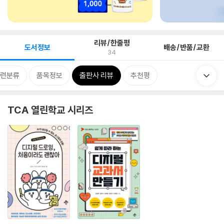
리뷰/한줄평
도서정보
배송/반품/교환
34
련분류
품목정보
출판사 리뷰
추천평
TCA 열린학교 시리즈