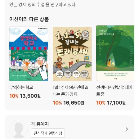
있는 경제·창의 수업’을 연구하고 있다.
이선아
의 다른 상품
무역하는 학교
1일 1주제 9분 만에 끝
선생님은 멘탈 업데이
내는 돈과 경제
트 중
10
13,500
%
원
10
16,650
10
17,100
%
%
원
원
저
유예지
관심작가 알림신청