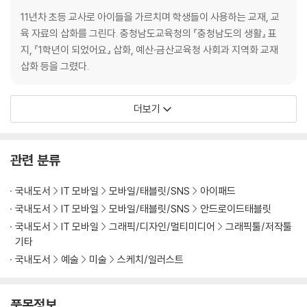
11년차 초등 교사로 아이들을 가르치며 학생들이 사용하는 교재, 교
육 자료의 삽화를 그린다. 충청남도교육청의 『충청남도의 생활』 표
지, 『1학년이 되었어요』 삽화, 예산·금산교육청 사회과 지역화 교재
삽화 등을 그렸다.
더보기
관련 분류
국내도서
IT 모바일
모바일/태블릿/SNS
아이패드
국내도서
IT 모바일
모바일/태블릿/SNS
안드로이드태블릿
국내도서
IT 모바일
그래픽/디자인/멀티미디어
그래픽툴/저작툴
기타
국내도서
예술
미술
스케치/일러스트
품목정보