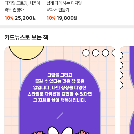
디지털 드로잉, 처음이
쉽게 따라 하는 디지털
라도 괜찮아
교과서 만들기
10
25,200
10
19,800
%
%
원
원
카드뉴스로 보는 책