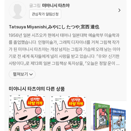
글그림
미야니시 타츠야
관심작가 알림신청
Tatsuya Miyanishi,みやにし たつや,宮西 達也
1956년 일본 시즈오카 현에서 태어나 일본대학 예술학부 미술학과
를 졸업했습니다. 인형미술가, 그래픽 디자이너를 거쳐 그림책 작가
가 된 미야니시 타츠야는 개성 넘치는 그림과 가슴에 오래 남는 이야
기로 전 세계 독자들에게 널리 사랑을 받고 있습니다. 『우와! 신기한
사탕이다』로 제13회 일본 그림책상 독자상을, 『오늘은 정말 운이 좋
은걸』, 『누구 젖?』으로 고단샤 출판문화상을, 『고 녀석 맛있겠다』로
펼쳐보기
‘겐부치 그림책 마을’ 대상을 수상했습니다. 작품으로는 「고 녀석 맛
있겠다」 시리즈를 비롯하여 『으랏차차 꼬마 개미』, 『귀여워 귀여워』,
미야니시 타츠야
의 다른 상품
『저승사자와 고 녀석들』, 『신기한