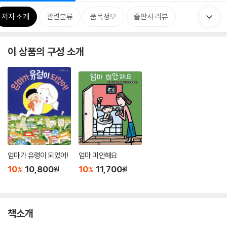
저자 소개
관련분류
품목정보
출판사 리뷰
이 상품의 구성 소개
엄마가 유령이 되었어!
엄마 미안해요
10
10,800
10
11,700
%
%
원
원
책소개