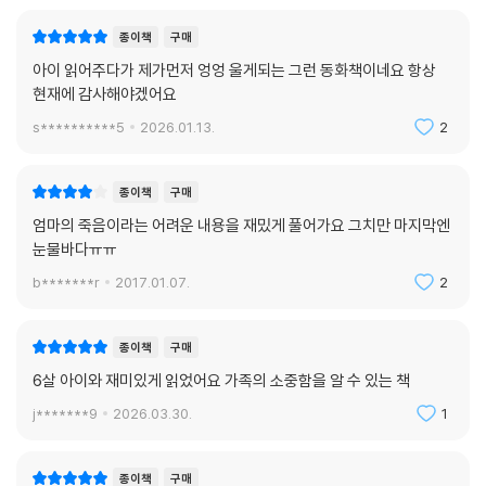
종이책
구매
아이 읽어주다가 제가먼저 엉엉 울게되는 그런 동화책이네요 항상
현재에 감사해야겠어요
s**********5
2026.01.13.
2
종이책
구매
엄마의 죽음이라는 어려운 내용을 재밌게 풀어가요 그치만 마지막엔
눈물바다ㅠㅠ
b*******r
2017.01.07.
2
종이책
구매
6살 아이와 재미있게 읽었어요 가족의 소중함을 알 수 있는 책
j*******9
2026.03.30.
1
종이책
구매