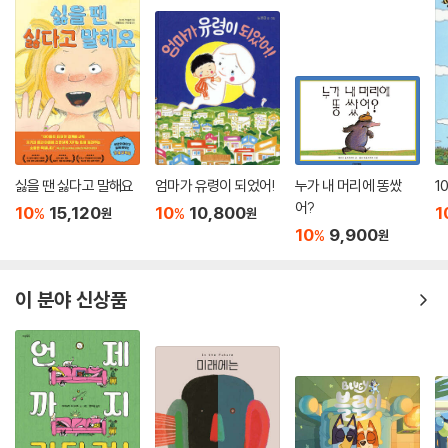
싫을 땐 싫다고 말해요
엄마가 유령이 되었어!
누가 내 머리에 똥쌌
1
어?
10
15,120
10
10,800
1
%
%
원
원
10
9,900
%
원
이 분야 신상품