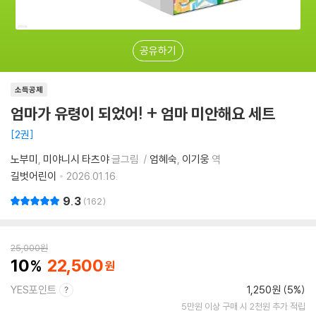
공유하기
소득공제
엄마가 유령이 되었어! + 엄마 미안해요 세트
2권
노부미
미야니시 타츠야
글그림
엄혜숙
이기웅
역
길벗어린이
2026.01.16.
9.3
162
25,000
원
10
22,500
YES포인트
1,250원 (5%)
5만원 이상 구매 시 2천원 추가 적립