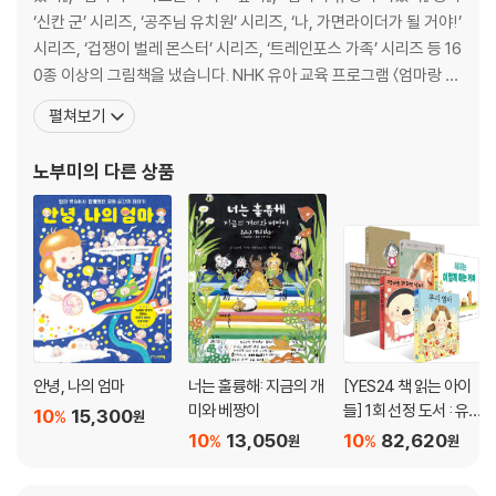
‘신칸 군’ 시리즈, ‘공주님 유치원’ 시리즈, ‘나, 가면라이더가 될 거야!’
시리즈, ‘겁쟁이 벌레 몬스터’ 시리즈, ‘트레인포스 가족’ 시리즈 등 16
0종 이상의 그림책을 냈습니다. NHK 유아 교육 프로그램 〈엄마랑 함
께〉의 애니메이션 ‘겐지 할아버지’, ‘밤을 무서워하는 몬스터즈’를 작
펼쳐보기
업했고, <찾았다!> 중 ‘내가 만드는 그림책’에 참여했습니다. 후쿠시
마의 어린이들을 응원하기 위해 ‘머리가 후쿠시마짱’이라는 캐릭터를
노부미
의 다른 상품
만들어 ‘유
안녕, 나의 엄마
너는 훌륭해: 지금의 개
[YES24 책 읽는 아이
미와 베짱이
들] 1회 선정 도서 : 유
10
15,300
%
원
아 세트
10
13,050
10
82,620
%
%
원
원