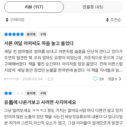
존재에 안심하게 됩니다. 엄마도 그림책을 읽고, 아이와 함께 하는 지금이
리뷰
117
한줄평
45
얼마나 행복한 순간인지 느낄 수 있지요. 아이와 엄마 모두 늘 곁에 있어 잊
고 있던 서로의 소중함을 깨닫게 하는 책입니다. 마지막 페이지에는 아이
구매리뷰
추천순
가 엄마에게, 엄마가 아이에게 편지를 쓰는 공간이 있습니다. 이곳에 평소
마음속 깊이 담아두었던 진심을 서로에게 전해 보세요. 너무나 서로의 존
종이책
구매
재가 당연했던 매일이 평소와는 다르게 느껴질 거예요.
서른 여덟 아저씨도 마음 놓고 울었다
사랑스럽고 행복한 그림으로 전하는 진심 어린 마음
세달 전 엄마별로 엄마를 보내고 어른처럼 슬픔을 단단히 견디고 있다가
우연히 발견한 책. 우리 엄마도 유령이 되었는데.. 자조적으로 웃으며 그냥
귀여운 일러스트와 따뜻한 파스텔톤의 그림은 ‘죽음’이라는 어두운 주제를
구매해버렸다. 책을 펼친 순간부터 아이처럼 잉잉 울었다. 전혀 어른스럽
아이의 눈높이에 맞춰 부드럽게 전합니다. 동글동글하고 아기자기한 색연
지않게. 세달 동안 참았던 눈물을 한꺼번에 쏟았다. 이 책을 자녀들과 읽는
필 그림이 슬픈 아이의 마음을 괜찮다고 어루만져 주는 것 같습니다. 건이
부모님 많이 있는거같은데 그 부모들도 누군가의 자녀라는 것을 잊지 않았
k*****d
2026.02.04.
신고
29
댓글
0
으면 좋겠다.
네 거실 바닥에 흩어진 장난감, 벽에 붙은 메모, 펼쳐진 책, 건이의 그림 들
이 오밀조밀 많은 볼거리를 줍니다. 건이와 엄마가 산책을 나가는 장면에
종이책
구매
서는 온 동네가 유령으로 가득한 걸 볼 수 있습니다. 아이들이 무섭게 생각
유튭에 나온거보고 사려면 사지마세요
하는 귀신을 사람은 물론이고 고양이, 강아지, 기차, 물고기, 똥까지 유령
으로 만들어 재미를 더했습니다. 《엄마가 유령이 되었어!》는 엄마의 죽음
그냥 빌려보세요 ㅋㅋㅋ그 정도 가치는 없어요사람 마다 다른건 알고 있지
만이미 많은 노출이 있던 책을 사는건 바보짓유튜브의 내용이 다 입니다일
이라는 슬픈 주제를 유머러스한 문장과 따스한 그림으로 담아냈습니다.
본 작가라 그런지,미신적 요소가 많고, 그걸 아이들이 알게모르게 믿겠구