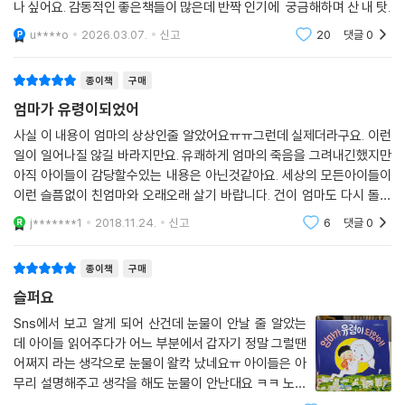
나 싶어요. 감동적인 좋은책들이 많은데 반짝 인기에 궁금해하며 산 내 탓.
u****o
2026.03.07.
신고
20
댓글
0
종이책
구매
엄마가 유령이되었어
사실 이 내용이 엄마의 상상인줄 알았어요ㅠㅠ그런데 실제더라구요. 이런
일이 일어나질 않길 바라지만요. 유쾌하게 엄마의 죽음을 그려내긴했지만
아직 아이들이 감당할수있는 내용은 아닌것같아요. 세상의 모든아이들이
이런 슬픔없이 친엄마와 오래오래 살기 바랍니다. 건이 엄마도 다시 돌아
올수있으면 좋겠어요. 노부미님 그림을 우리 딸이 정말 좋아하거든요
j*******1
2018.11.24.
신고
6
댓글
0
종이책
구매
슬퍼요
Sns에서 보고 알게 되어 산건데 눈물이 안날 줄 알았는
데 아이들 읽어주다가 어느 부분에서 갑자기 정말 그럴땐
어쩌지 라는 생각으로 눈물이 왈칵 났네요ㅠ 아이들은 아
무리 설명해주고 생각을 해도 눈물이 안난대요 ㅋㅋ 노부
미 그림책 좋네요 엄마와 아이들과의 관계에서 많은 생각