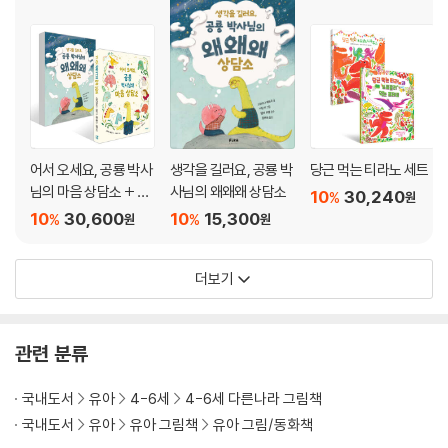
어서 오세요, 공룡 박사
생각을 길러요, 공룡 박
당근 먹는 티라노 세트
님의 마음 상담소 + 생
사님의 왜왜왜 상담소
10
30,240
%
원
각을 길러요, 공룡 박사
10
30,600
10
15,300
%
%
원
원
님의 왜왜왜 상담소 세
트
더보기
관련 분류
국내도서
유아
4-6세
4-6세 다른나라 그림책
국내도서
유아
유아 그림책
유아 그림/동화책