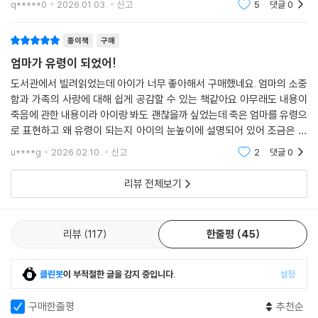
q*****0
2026.01.03.
신고
5
댓글
0
을 하게 되는거 같아요
종이책
구매
엄마가 유령이 되었어!
도서관에서 빌려읽었는데 아이가 너무 좋아해서 구매했네요. 엄마의 소중
함과 가족의 사랑에 대해 쉽게 공감할 수 있는 책같아요 아무래도 내용이
죽음에 관한 내용이라 아이랑 봐도 괜찮을까 싶었는데 죽은 엄마를 유령으
로 표현하고 왜 유령이 되는지 아이의 눈높이에 설명되어 있어 조금은 가
벼운 마음으로 읽을 수 있었습니다.
u****g
2026.02.10.
신고
2
댓글
0
리뷰 전체보기
리뷰
117
한줄평
45
클린봇
이 부적절한 글을 감지 중입니다.
설정
구매한줄평
추천순