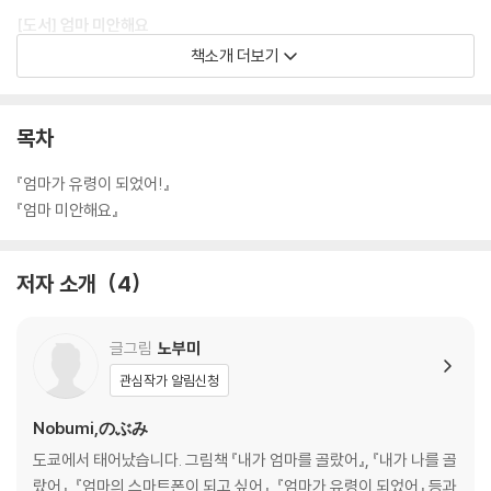
[도서] 엄마 미안해요
『고 녀석 맛있겠다』 『엄마가 정말 좋아요』 작가의 신간!
책소개 더보기
말썽꾸러기 아이가 전하는
세상에서 가장 솔직한 사랑 고백!
네가 어떤 모습이어도 엄마는 너를 사랑해
목차
“엄마… 착한 아이가 아니라서 미안해요.” 밥이 맛없다고 투정 부리고, 진
『엄마가 유령이 되었어!』
흙투성이 다리로 집 안을 뛰어다니고, 엄마의 소중한 가방에 낙서를 했던
『엄마 미안해요』
아이는 어느 날 엄마에게 미안하다고 사과합니다. 하지만 엄마는 아이를
따듯하게 안아 주며 말합니다. “아니야. 너는 사랑스럽고 무척 착한 아이
저자 소개
4
야. “미안해”는 엄마가 할 말이란다.”
『엄마 미안해요』는 『엄마가 정말 좋아요』의 후속작으로, 미야니시 다쓰야
글그림
노부미
특유의 단순하고 강렬한 그림과 간결한 글로 말썽꾸러기이지만 여전히 사
관심작가 알림신청
랑스러운 아이의 모습과 그런 아이를 품어 주는 엄마 마음을 따듯하게 그
려낸 그림책입니다.
Nobumi,のぶみ
도쿄에서 태어났습니다. 그림책 『내가 엄마를 골랐어』, 『내가 나를 골
랐어』, 『엄마의 스마트폰이 되고 싶어』, 『엄마가 유령이 되었어』 등과