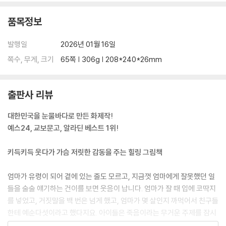
품목정보
발행일
2026년 01월 16일
쪽수, 무게, 크기
65쪽 | 306g | 208*240*26mm
출판사 리뷰
대한민국을 눈물바다로 만든 화제작!
예스24, 교보문고, 알라딘 베스트 1위!
키득키득 웃다가 가슴 저릿한 감동을 주는 힐링 그림책
엄마가 유령이 되어 곁에 있는 줄도 모르고, 지금껏 엄마에게 잘못했던 일
들을 술술 얘기하는 건이를 보면 웃음이 납니다. 엄마가 잘 때 입에 코딱지
를 넣었고, 거짓말을 백 번은 넘게 했고, 엄마가 몇 살인지 까먹어서 친구들
한테 예순다섯이라고 했다지요. 아이들은 죽음이라는 무거운 주제를 잠시
잊고 유머가 넘치는 둘의 모습을 보며 까르르 웃으며 즐거워합니다. 엄마