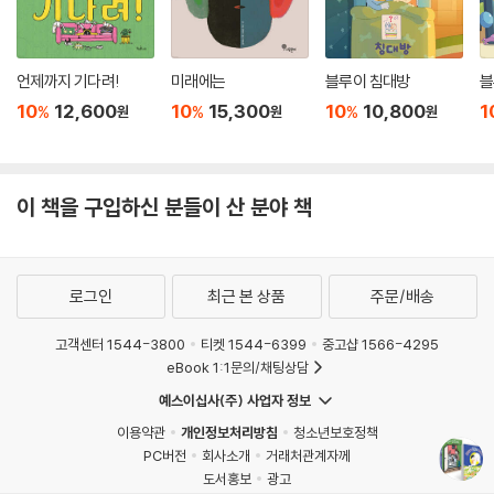
언제까지 기다려!
미래에는
블루이 침대방
블
10
12,600
10
15,300
10
10,800
1
%
%
%
원
원
원
이 책을 구입하신 분들이 산 분야 책
로그인
최근 본 상품
주문/배송
고객센터 1544-3800
티켓 1544-6399
중고샵 1566-4295
eBook 1:1문의/채팅상담
예스이십사(주) 사업자 정보
이용약관
개인정보처리방침
청소년보호정책
PC버전
회사소개
거래처관계자께
도서홍보
광고