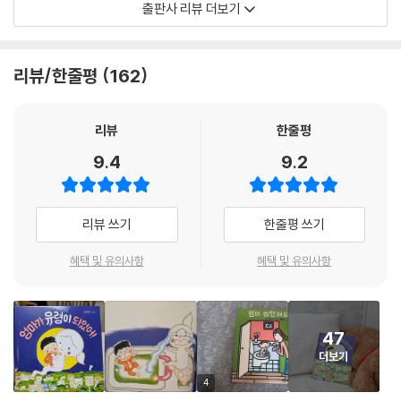
출판사 리뷰 더보기
가 그리워 엄마의 팬티를 입고 자는 건이의 모습은 다소 엽기적이기도 하
지만 한편으로는 짠합니다. 참다 참다 엄마가 없는 건 싫다고 엉엉 울음을
터트리는 건이를 보면 함께 눈물이 흐르고 가슴이 미어집니다. 엄마 유령
리뷰/한줄평
162
은 건이를 달래며 자신이 태어나 가장 잘한 일이 바로 건이를 낳은 것이라
고백합니다. 건이가 얼마나 소중한 존재인지, 엄마가 얼마나 건이를 사랑
하는지 알게 하는 대목이지요. 그리고 자신이 사랑하고 좋아하는 건이의
리뷰
한줄평
모습을 하나하나 말하며 “건이의 엄마라서, 엄마는 행복했어.”라고 진심
9.4
9.2
을 전합니다.
엄마, 사라지지 마
리뷰 쓰기
한줄평 쓰기
아이들도 언젠가는 죽음을 접하게 됩니다. 함께 지내던 반려동물이나 사랑
혜택 및 유의사항
혜택 및 유의사항
하는 가족의 죽음을 경험하게 되겠지요. 어른도 감당하기 힘들다고 해서
죽음이라는 주제를 무조건 외면할 수는 없습니다. 사람은 언젠가 죽기에
아이도 죽음에 대해 생각해 보아야 합니다. 당연히 아이에게 엄마의 존재
47
는 너무나 단단하고, 엄마가 없어진다는 것은 상상할 수도 없는 일입니다.
더보기
그래서 이 책을 본 아이들은 만약에 우리 엄마가 사라진다면, 하는 간접 체
험을 할 수 있게 됩니다. 아이들은 옆에 있는 엄마의 소중함을 알고 엄마의
4