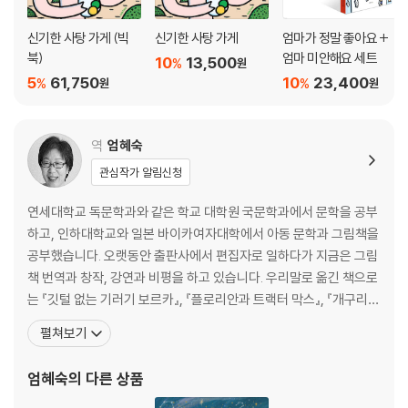
신기한 사탕 가게 (빅
신기한 사탕 가게
엄마가 정말 좋아요 +
북)
엄마 미안해요 세트
10
13,500
%
원
5
61,750
10
23,400
%
%
원
원
역
엄혜숙
관심작가 알림신청
연세대학교 독문학과와 같은 학교 대학원 국문학과에서 문학을 공부
하고, 인하대학교와 일본 바이카여자대학에서 아동 문학과 그림책을
공부했습니다. 오랫동안 출판사에서 편집자로 일하다가 지금은 그림
책 번역과 창작, 강연과 비평을 하고 있습니다. 우리말로 옮긴 책으로
는 『깃털 없는 기러기 보르카』, 『플로리안과 트랙터 막스』, 『개구리와
두꺼비는 친구』, 『이름 없는 나라에서 온 스케치』, 『비에도 지지 않
펼쳐보기
고』, 『은하 철도의 밤』, 『작가』, 『끝까지 제대로』 등이 있습니다. 쓴 책
으로는 『세탁소 아저씨의 꿈』, 『야호, 우리가 해냈어!』, 『나의 초록 스
엄혜숙
의 다른 상품
웨터』 등의 그림책과 미야자와