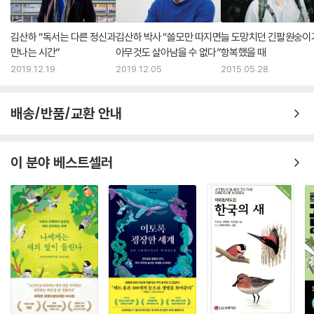
긴팔원숭이의 행동과 생태를 관찰하고 기록한 연구 결과물인 동시에, 다른
모든 생명체와 마찬가지로 자연에서 태어났지만 이제는 인공적인 세계에
김산하 “독서는 다른 정신과
김산하 박사 “쓸모만 따지면
늘 도망치던 긴팔원숭이
서 살아갈 수밖에 없는 이색 생명체인 인간이라는 존재로서의 사색을 담은
만나는 시간”
아무것도 살아남을 수 없다”
항복했을 때
에세이기도 하다.
2019.12.19.
2019.12.05.
2015.05.28.
물과 에너지, 그리고 먹을거리 등을 풍부히 공급해 주는 문명의 품을 벗어
나서는 단 며칠도 생활하기 힘들면서도 도심 곳곳에서 녹색 빛으로 안구를
배송/반품/교환 안내
정화하길 기대하고 짬이라도 날라치면 산과 들을 찾아 야생의 기운을 충전
하려는, 얼핏 모순적 존재인 우리 현대 인간의 모습을 저자는 오랫동안 갈
망해 오던 야생의 삶을 마침내 밀림 한가운데에서 실천하게 되었을 때 스
이 분야 베스트셀러
스로 체험하게 되었다. 물과 뭍 모두를 드나들어야 하는 개구리처럼, 우리
인간 또한 떠나온 자연과 현재를 살아가는 인공 세계 모두를 고향으로 둔
생명체이기에 열탕과 냉탕을 왕복하며 체온을 조절하듯 문명과 자연을 적
절히 버무리려 하고 먼 미지의 자연을 동경하는 것이다.
어린 시절부터 자연과 함께하며 자연 생태계와 그곳에서 살아가는 동식물
들에게 최소한의 개입과 간섭만을 가하려는 저자의 독특한 관찰 방식 또한
‘비숲’에서의 경험을 특별하게 만들어 주었다. 자원의 제한과 외부 세계와
의 단절을 못내 아쉬워하는 데 그치지 않고 그 속에 흠뻑 빠져들어 고요히