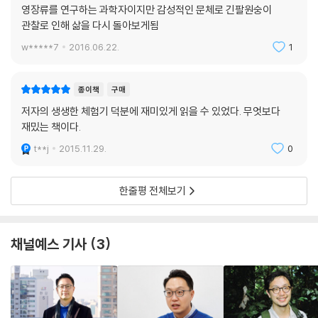
영장류를 연구하는 과학자이지만 감성적인 문체로 긴팔원숭이
시때때로 들러붙는 파리 떼와 풀숲에서 언제 할퀴어 올지 모르는 가시 식
관찰로 인해 삶을 다시 돌아보게됨
물들, 고생 끝에 얻은 소중한 기록이 담긴 관찰 노트를 공격하려는 습한 공
w*****7
2016.06.22.
1
기 및 흰개미 떼와 매일 전쟁을 치러야 했다. 전기나 수도, 전신 등 기반 시
설이 부족해 컴퓨터나 핸드폰 등 전기 기기를 이용한다는 건 상상조차 할
수 없었고 외부 세계와 철저히 격리되었다는 외로움에 휩싸이기도 했다.
종이책
구매
저자의 생생한 체험기 덕분에 재미있게 읽을 수 있었다. 무엇보다
하지만 시간이 흐를수록 조용히, 조금씩 더 가까이 곁을 내어 주는 긴팔원
재밌는 책이다.
숭이들과 매일이 색다른 역동성을 펼쳐 보이는 ‘비숲’의 녹색 세계는 머나
t**j
2015.11.29.
0
먼 이국땅에서 홀로 연구를 하고 있다는 고독감을 넘어 가슴 벅찬 감동을
선사하기에 충분했다. 위로는 긴팔원숭이들과, 아래로는 현지 연구 보조원
들과 고락을 함께한 2년 여 동안 나이와 민족, 종을 초월한 진심 어린 우정
한줄평 전체보기
을 쌓으면서 그 어디서도 경험하지 못한 강렬한 배움을 얻은 저자는 그들
과 함께 숨 쉬고 생활하며 쌓은 소중한 기억들을 글과 사진, 그림으로 담아
마침내 ‘비숲’을 떠나왔다.
채널예스 기사
3
『개미제국의 발견』의 전통을 잇는 역작!
『비숲』은 자연 관찰자이자 과학자로서 저자가 인도네시아 열대 우림에서