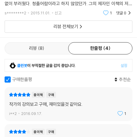
없이 부러웠다. 청출어람이라고 하지 않았던가. 그의 제자인 이책의 저자
생명 다양성을 ‘통역’하고 소개하려는 시도를 담고 있다.
는 한 술 더 떠서 '미래에 대한 아무런 계획도 세우지 말자'라는 말을?신조
s********2
2015.11.01.
신고
1
댓글
0
로, 하고 싶은 것
‘비숲’에서 ‘비숲’과 함께 숨 쉬고 생활한 2년 여의 기록
리뷰 전체보기
연구지로서의 제반 시설이 전혀 갖춰져 있지 않은 인도네시아의 열대 우림
한가운데로 어느 날 갑자기 뛰어든 한국의 생물학자에게 밀림에서의 생활
리뷰
8
한줄평
4
은 말 그대로 모험의 연속이었다. 어린 시절부터 스리랑카와 덴마크, 페루
등 서로 다른 생태적 환경에서 지냈던 경험이나 『정글북』을 읽으며 모글리
와 같은 야생의 삶을 시종일관 꿈꾸었고 인도네시아로 떠나기도 전부터 자
클린봇
이 부적절한 글을 감지 중입니다.
설정
신의 방을 밀림, 정글을 뜻하는 ‘비숲’이라 불렀을 정도로 마음의 준비를 단
단히 했음에도 실제 밀림은 결코 호락호락하지 않았다. 외지인을 경계하는
구매한줄평
추천순
인도네시아 현 주민들과 융화하여 그들로부터 거주지와 연구에 필요한 자
원을 최대한 끌어내야 했으며, 연구에 비협조적인 긴팔원숭이들과도 사투
종이책
구매
를 벌여야 했다.
작가의 강의보고 구매, 재미있을것 같아요.
i**2
2016.09.17.
1
하늘이 무너져 내리듯 쏟아지는 폭우 속에서 두 발로 비탈진 진흙탕 길을
달려야 하는 인간을 비웃듯 나무 위를 껑충껑충 넘어 달리는 긴팔원숭이들
을 쫓길 몇 개월, 드디어 세 그룹의 긴팔원숭이 무리에게 관찰 연구에 대한
종이책
구매
암묵적 허락을 얻을 수 있었다. 연구지와 거주지 환경을 조성한 후에도 시