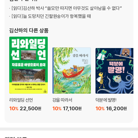
사진 저작권 351쪽
융합하는 작업에도 관심을 가져 영국 크랜필드대학교 디자인센터에
[읽다]
김산하 박사 “쓸모만 따지면 아무것도 살아남을 수 없다”
서 박사
[읽다]
늘 도망치던 긴팔원숭이가 항복했을 때
김산하
의 다른 상품
리와일딩 선언
강을 따라서
덕분에 발명!
10
22,500
10
17,100
10
16,200
%
%
%
원
원
원