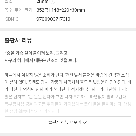
판형
반양장
쪽수, 무게, 크기
352쪽 | 148*220*30mm
ISBN13
9788983717313
출판사 리뷰
“숨을 가슴 깊이 들이켜 보라. 그리고
지구의 허파에서 내뿜은 산소의 맛을 보라.”
하늘에서 심상치 않은 소리가 난다. 한발 앞서 불어온 바람에 긴박한 소식
이 실려 있다. 공백도 잠시, 작품의 서곡처럼 후드득 빗방울이 떨어진다. 비
가 내린다. 엄청난 양의 비가 쏟아진다. 적시겠다는 의지가 대단하다. 검은
흙은 넘쳐흐르는 물을 담다가 그만 벅차 포기하고 하염없이 흘려보낸다.
몸부림처럼 땅을 파고든 뿌리들이 기다렸다는 듯이 물을 들이마신다. 왕성
한 생명 활동에 박차가 가해진다.
출판사 리뷰 더보기
광합성과 호흡에의 열정이 발산한다. 빛을 향한 생장과 만개로 서로를 뒤
덮는 녹음의 축제가 숲의 체온을 상승시킨다. 비가 탄생하고, 비가 몸을 맡