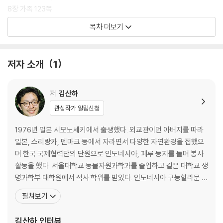
8장 가족 123쪽
목차 더보기
9장 생물 141쪽
10장 도시 155쪽
11장 고생 173쪽
저자 소개
1
12장 친구 189쪽
13장 관계 205쪽
저
김산하
14장 여유 223쪽
관심작가 알림신청
15장 기록 243쪽
16장 여행 261쪽
1976년 일본 시모노세키에서 출생했다. 외교관이던 아버지를 따라
일본, 스리랑카, 덴마크 등에서 자라면서 다양한 자연환경을 접했으
17장 기억 277쪽
며 한국 국제협력단의 단원으로 인도네시아, 페루 등지를 돌며 봉사
18장 녹지 293쪽
활동을 했다. 서울대학교 동물자원과학과를 졸업하고 같은 대학교 생
19장 앨범 313쪽
명과학부 대학원에서 석사 학위를 받았다. 인도네시아 구눙할라문 국
20장 떠남 333쪽
립공원에서 자바긴팔원숭이를 연구한 우리나라 최초의 야생 영장류
펼쳐보기
학자로, 예술적 감성과 인문학적 소양을 두루 갖춘 과학자다. 생태학
감사의 말 349쪽
자로서 자연과 동물을 관찰하고 연구할 뿐 아니라 생태학과 예술을
김산하
인터뷰