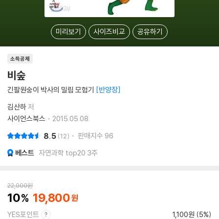
미리보기
사이즈비교
공유하기
소득공제
비숲
긴팔원숭이 박사의 밀림 모험기
반양장
김산하
저
사이언스북스
2015.05.08.
8.5
판매지수
96
12
베스트
자연과학 top20 3주
22,000
원
10
19,800
YES포인트
1,100원 (5%)