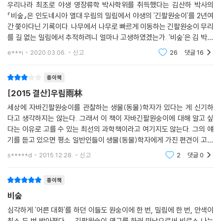
우리나라 최초로 야생 영장류학 박사학위를 취득했다는 김산하 박사의
김산하 박사가 좌충우돌하며 겪는 갖가지 사연과 흥미진진한 모험담이 열
『비숲』은 인도네시아 열대 우림의 밀림에서 야생의 '긴팔원숭이'를 2년여
대의 짙푸른 사진들과 저자가 직접 그린 형형색색의 그림들과 함께 풍성하
간 쫓아다닌 기록이다. 나무에서 나무로 빠르게 이동하는 긴팔원숭이 무리
게 펼쳐진다.
를 길 없는 밀림에서 추적하려니 얼마나 고생하였겠는가. '비숲'은 김 박사
의 땀과 정열과 아련한 추억이 녹아든 그 만의 단어이다. 숲에 들어가면 무
e***i
2020.03.06.
신고
26
댓글
16
러디어드 키플링의 소설 『정글북』을 읽으며 어린 시절부터 야생에서의 삶
조건 젖는다고
을 꿈꾸었던 저자가 본격적으로 인도네시아 열대 우림 안에서 숨 쉬고 생
종이책
활한 2년 여의 기록을 담은 이 책 『비숲』에서 지구상에서 가장 치열한 생명
[2015 결산]우림雨林
활동이 벌어지고 있는 현장인 ‘비숲’과, ‘비숲’과 더불어 탄생하고 때로는
‘비숲’과 더불어 스러지는 다종다양한 생명체들을 지금 만나 보자.
세상에 자바긴팔원숭이를 관찰하는 생물(동물)학자가 있다는 게 신기하
다고 생각하지는 않는다. 그래서 이 책이 자바긴팔원숭이에 대해 알고 싶
다는 이유로 고를 수 있는 최선의 과학책이라고 여기지도 않는다. 그의 얘
한국 최초 야생 영장류학자의 정글 탐험기
기를 듣고 있으면 평소 일반인들이 생물(동물)학자에게 가진 편견이 고스
란히 보이는데 그럴 수 있음을 인정하면서도 일반 이상의 관찰기를 원했기
(주)사이언스북스에서 출간한 『비숲』은 인도네시아 구눙할라문 국립 공
s*****d
2015.12.28.
신고
2
댓글
0
때문에 이 책의 내용
원에서 ‘자바긴팔원숭이의 먹이 찾기 전략’을 연구하여 대한민국 최초로
야생 영장류학으로 박사 학위를 취득한 김산하 박사의 밀림 모험기를 담은
종이책
책이다. 서울 대학교 동물 자원 과학과를 졸업하고 동 대학교 생명 과학부
비숲
대학원에서 ‘까치의 서식지 구성’과 관련한 연구로 석사 학위를 받은 저자
심각하게 '어른 대화'를 하던 이들도 원숭이에 한 번, 밀림에 한 번, 안색이
는 몇 년의 준비 기간을 거친 후 2007년부터 본격적으로 인도네시아 열대
최소 두 번 밝아졌다.......긴팔원숭이 연구를 하러 떠남으로써 비로소 나는