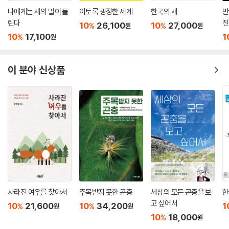
책을 펼쳐 행간을 음미하고 붓과 색연필을 집어 들어 긴팔원숭이를 비롯,
나에게는 새의 말이 들
이토록 굉장한 세계
한국의 새
만
다양한 생명체를 품은 밀림과 우리 인간의 세계를 그림으로 이었다. 찰나
린다
진
10
26,100
10
27,000
%
%
원
원
의 사진이 미처 담아 내지 못한 섬세한 부분들과 저자만의 사색과 개성이
10
17,100
1
%
원
녹아든 그림들은 열대 우림의 경이감을 최고의 감동으로 전하기에 충분하
다.
이 분야 신상품
김산하 박사는 대한민국 최초의 영장류 생태학자다. 무모한 지도 교수의
권유와 그보다 조금 더 무모한 저자의 선택이 자바긴팔원숭이를 대한민국
의 ‘연구 부동산’으로 만들었다. 나는 지금도 손을 뻗으면 쓰다듬을 수 있을
듯 가까이 내려와 한참이나 내 얼굴을 빤히 쳐다보던 ‘아스리’의 똘망똘망
한 눈망울을 잊지 못한다. 마치 손주를 본 할아버지마냥 내가 직접 이름을
지어 준 ‘아완’도 잘 있겠지…….
어린 시절 “미래에 대한 아무런 계획도 세우지 말자.”던 저자의 당돌한 인
생철학 덕택에 오늘 우리가 이런 책을 다 읽는다. 『비숲』은 여러 해 전 내가
쓴 『개미제국의 발견』의 전통을 잇는 책이다. 이제 우리 과학자의 연구와
사라진 여우를 찾아서
주목받지 못한 곤충
세상의 모든 곤충을 보
한
고 싶어서
창작이 여기까지 왔다.－최재천 ｜ 국립 생태원 원장
10
21,600
10
34,200
1
%
%
원
원
10
18,000
%
원