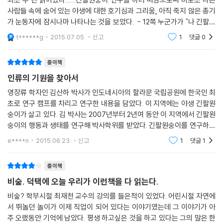
우림으로 뛰어들어 긴팔원숭이의 행동 생태를 연구하였다. 2년 여간의 관
사람들 속에 숨어 있는 야생에 대한 호기심과 그리움, 아직 죽지 않은 총기
찰 기록을 바탕으로 박사 학위를 취득한 뒤에는 이화 여자 대학교 에코 과
가 눈동자에 잠시나마 나타나는 것을 보았다. - 12쪽 누군가가 "나 긴팔원
학부 연구원으로 있으면서 때때로 인도네시아 열대 우림을 방문, 후배 연
숭이 연구하러 가"라고 말하는 소리를 들었다면 저자의 지인들처럼 나 역
t******g
2015.07.05.
신고
1
댓글
0
구자들을 지원하며 긴팔원숭이 연구를 이어가고 있다.
시, "
또한 야생 동식물의 연구와 보전의 중요성을 널리 알리기 위해 제인 구달
종이책
연구소의 ‘뿌리와 새싹(Roots & Shoots)’ 프로그램 한국 지부장 및 생명
인류의 기원을 찾아서
다양성 재단 사무국장을 맡고 있으며, 과학자들이 자연 생태계를 대상으로
영장류 학자인 김산하 박사가 인도네시아의 할라문 국립공원에 한국인 최
새롭게 발견한 사실들을 일반인들에게 보다 설득력 있게 알릴 수 있는 방
초로 연구 캠프를 차리고 연구한 내용을 담았다. 이 지역에는 야생 긴팔원
안을 모색하고자 영국 크랜필드 대학교 디자인센터에서 생태학과 예술을
숭이가 살고 있다. 김 박사는 2007년부터 2년여 동안 이 지역에서 긴팔원
융합하는 연구를 진행하기도 하였다.
숭이의 행동과 생태를 연구해 박사학위를 받았다. 긴팔원숭이를 연구하는
이유는 무엇일까. 대답을 듣기 위해서는 시계를 과거로 돌려 1960년 아프
e****n
2015.06.23.
신고
1
댓글
1
생태학자로서 자연과 동식물을 학문적 대상으로 연구하는 것뿐만 아니라
리카의 탄자니아로
과학적 연구 과정을 통해 생산된 각종의 내용들을 비전문가인 일반인들에
종이책
게 효과적으로 ‘통역(interpretation)’하는 작업에 꾸준한 관심을 갖고
비숲. 덕택에 오늘 우리가 이런책을 다 읽는다.
새로운 시도들을 해 나가고 있다. 이번에 출간된 『비숲』 또한 지구의 허파
인 열대 우림 한가운데에서 숨 쉬고 생활하며 겪은 자신의 모험담을 현장
비숲? 학부시절 최재천 교수의 강의를 들은적이 있었다. 어린시절 자연에
감 넘치는 사진 및 저자 자신만의 사색이 깃든 그림들과 함께 펼쳐 보임으
서 뛰놀던 놀이가 이제 직업이 되어 있다는 이야기였는데 그 이야기가 아
주 오랬동안 기억에 남았다. 평생 하고싶은 것을 하고 있다는 그의 말은 한
로써 인공적인 도시에 갇혀 살아가는 일반인들에게 열대가 지닌 역동적인