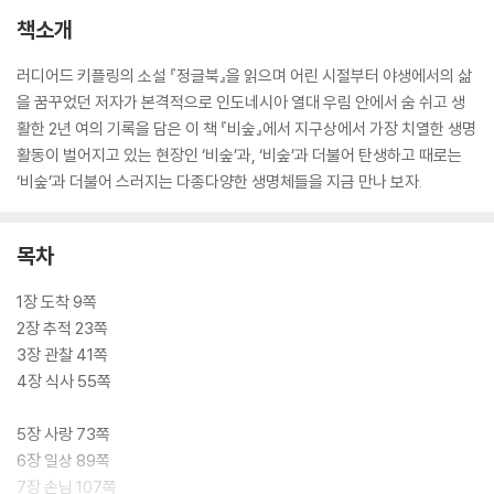
책소개
러디어드 키플링의 소설 『정글북』을 읽으며 어린 시절부터 야생에서의 삶
을 꿈꾸었던 저자가 본격적으로 인도네시아 열대 우림 안에서 숨 쉬고 생
활한 2년 여의 기록을 담은 이 책 『비숲』에서 지구상에서 가장 치열한 생명
활동이 벌어지고 있는 현장인 ‘비숲’과, ‘비숲’과 더불어 탄생하고 때로는
‘비숲’과 더불어 스러지는 다종다양한 생명체들을 지금 만나 보자.
목차
1장 도착 9쪽
2장 추적 23쪽
3장 관찰 41쪽
4장 식사 55쪽
5장 사랑 73쪽
6장 일상 89쪽
7장 손님 107쪽