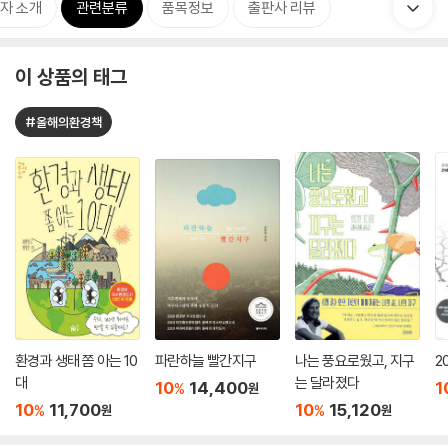
자 소개
관련분류
품목정보
출판사 리뷰
이 상품의 태그
#올해의환경책
환경과 생태 쫌 아는 10
파란하늘 빨간지구
나는 풍요로웠고, 지구
2
대
는 달라졌다
10
14,400
1
%
원
10
11,700
10
15,120
%
%
원
원