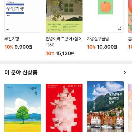
무진기행
안녕이라 그랬어 (집 에
자몽살구클럽
혼
디션)
10
9,900
10
10,800
1
%
%
원
원
10
15,120
%
원
이 분야 신상품