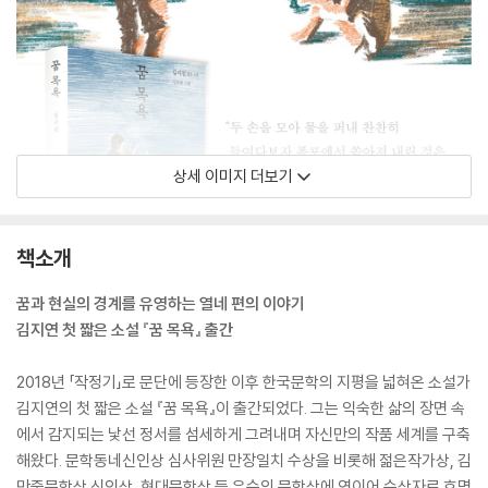
상세 이미지 더보기
책소개
꿈과 현실의 경계를 유영하는 열네 편의 이야기
김지연 첫 짧은 소설 『꿈 목욕』 출간
2018년 「작정기」로 문단에 등장한 이후 한국문학의 지평을 넓혀온 소설가
김지연의 첫 짧은 소설 『꿈 목욕』이 출간되었다. 그는 익숙한 삶의 장면 속
에서 감지되는 낯선 정서를 섬세하게 그려내며 자신만의 작품 세계를 구축
해왔다. 문학동네신인상 심사위원 만장일치 수상을 비롯해 젊은작가상, 김
만중문학상 신인상, 현대문학상 등 유수의 문학상에 연이어 수상자로 호명