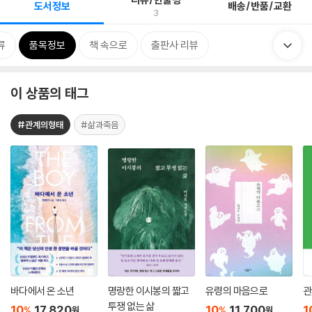
도서정보
배송/반품/교환
3
류
품목정보
책 속으로
출판사 리뷰
이 상품의 태그
#관계의형태
#삶과죽음
바다에서 온 소년
명랑한 이시봉의 짧고
유령의 마음으로
관
투쟁 없는 삶
10
17,820
10
11,700
1
%
%
원
원