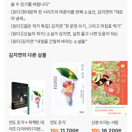
쓸 수 있기를 바랍니다”
[읽다]
현대문학 핀 시리즈의 마흔아홉 번째 소설선, 김지연의 『태초
의 냄새』
[읽다]
[젊은 작가 특집] 김지연 "첫 문장 쓰기, 그리고 마침표 찍기"
[읽다]
[오늘의 작가] 소설가 김지연, 실컷 울고 나면 도움이 되는
[읽다]
김지연 “내일을 간절히 바라는 소설들”
김지연
의 다른 상품
안도 조각 + 퍼펙트 데
안도 조각
신경 쓰이는 사람
이즈 다이어리(각본집
10
11,700
10
16,200
%
%
원
원