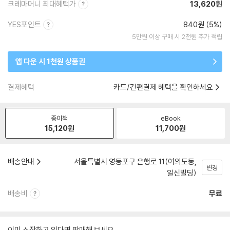
크레마머니 최대혜택가
13,620원
YES포인트
840원 (5%)
5만원 이상 구매 시 2천원 추가 적립
앱 다운 시 1천원 상품권
결제혜택
카드/간편결제 혜택을 확인하세요
종이책
eBook
15,120
원
11,700
원
배송안내
서울특별시 영등포구 은행로 11(여의도동,
변경
일신빌딩)
배송비
무료
이미 소장하고 있다면 판매해 보세요.