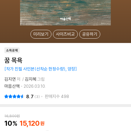
미리보기
사이즈비교
공유하기
소득공제
꿈 목욕
작가 친필 사인본(선착순 한정수량), 양장
김지연
저
김지혜
그림
마음산책
2026.03.10.
8.7
판매지수
498
3
16,800
원
10
15,120