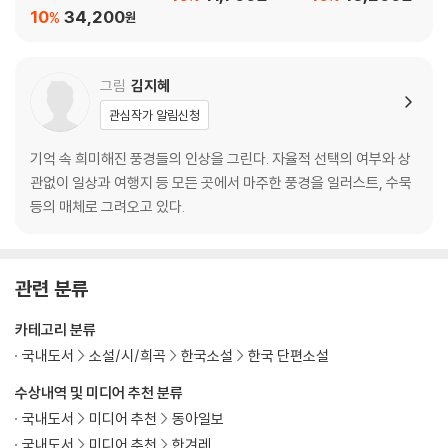
&메이킹북) 세트
10
34,200
%
원
그림
김지혜
관심작가 알림신청
기억 속 희미해진 풍경들의 인상을 그린다. 자율적 선택의 여부와 상
관없이 일상과 여행지 등 모든 곳에서 마주한 풍경을 일러스트, 수묵
등의 매체로 그려오고 있다.
관련 분류
카테고리 분류
국내도서
소설/시/희곡
한국소설
한국 단편소설
수상내역 및 미디어 추천 분류
국내도서
미디어 추천
동아일보
국내도서
미디어 추천
한겨레