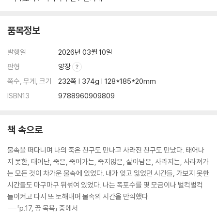
품목정보
발행일
2026년 03월 10일
판형
양장
쪽수, 무게, 크기
232쪽 | 374g | 128*185*20mm
ISBN13
9788960909809
책 속으로
물속을 떠다니며 나의 죽은 친구도 만나고 사라진 친구도 만났다. 태어나
지 못한, 태어난, 죽은, 죽어가는, 죽지않은, 살아남은, 사라지는, 사라져가
는 모든 것이 차가운 물속에 있었다. 내가 잊고 잃었던 시간들, 가보지 못한
시간들도 마구마구 뒤섞여 있었다. 나는 폭포수를 몇 모금이나 벌컥벌컥
들이켜고 다시 또 토해내며 물속의 시간을 만끽했다.
---「p.17, 꿈 목욕」 중에서