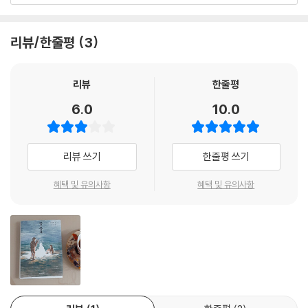
“선생님은 지금 회복이 필요한 상태십니다. 정신상태가 아주 그냥 너덜너
편 외할머니의 죽음을 계기로 막내이모의 출신이 입방아에 오르거나(「모
덜해요. 그게 아니었으면 이런 상호에 홀려서 들어왔을 리가 없습니다. 그
나카」), 죽고 난 뒤 과거의 연인을 따라 산책하며(「산책하는 귀신들」), 빚
리뷰/한줄평
3
런 정신상태면 당연히 몸도 영향을 받고요. 몸과 정신이 따로따로라고 생
문제 때문에 타인의 사인을 멋대로 단정하는(「사인」) 장면들도 이어진다.
각하는 사람들이 있는데 말도 안 되는 소리지요. 정신도 몸에 담겨 있습니
다. 정신이 흔들리면 몸이 그걸 지탱하느라 속수무책이 되고 몸이 만신창
등장인물들은 현실에 머물면서 어느 순간 꿈으로 이동했다 되돌아오고, 환
리뷰
한줄평
이가 되면 정신도 멍텅구리가 되고 맙니다.”
상처럼 보이는 공간에서 현실처럼 살아가기도 한다. 꿈과 현실, 삶과 죽음
6.0
10.0
---「p.112, 울음의 형식」 중에서
이 뒤섞이는 세계에서 그들은 현재의 자신과 관계를 새로이 인식하게 된
다. 이처럼 『꿈 목욕』에서 꿈은 비현실의 공간이 아니라 일상에서 미처 알
“근데, 나는 그런 거 없어. 죽을 이유 같은 건 없어.”
아차리지 못했던 마음을 선명하게 드러내는 장치로 기능한다.
리뷰 쓰기
한줄평 쓰기
단호히 말하는 복수의 목소리를 들으면서 미진은 생각했다. 인생은 장밋빛
이 아니구나. 비단길도 꽃길도 아니고 가시밭길이구나. 마냥 행복하지도
마주 보고 있지만 서로에게 닿지 않는
혜택 및 유의사항
혜택 및 유의사항
않구나. 인생은 그런 것. 그러나 죽을 이유 같은 것은 없고 우리는 살아갈
관계의 미묘한 간극
것이다.
---「p.130, 사인」 중에서
이번 짧은 소설에서는 특히 관계를 바라보는 시선이 한층 섬세해졌다. 인
물들은 서로 마주 보고 있지만 각기 다른 감정의 속도와 기억의 온도를 유
도둑이 들었다, 모든 것을 다 가져가고 모든 것을 다 부쉈어. 그럼 혜주는
지하고, 그 미묘한 어긋남이 관계의 리듬을 형성한다. 작가는 「지금의 날
납득할 수밖에 없을 것이고 체념할 것이고 없어진 것이 뭣 뭣인지를 헤아
씨」에서 친구들이 SNS 계정주를 자신으로 오해하자 스스로도 그렇게 믿
려볼 것이다. 그중 몇 개는 없어졌는지 눈치채지도 못할 것이다. 결국엔 아
고 싶어 하는 불가해한 인물의 심리를 탁월하게 묘사한다.
무 일도 없었다는 듯 살아가게 될 것이고, 그건 실제와도 크게 다르지 않다.