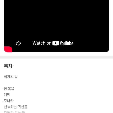
포 아래로 헤엄쳐 가서 쏟아지는 꿈들을 온몸으로 받았다. 꿈들에 흠뻑 적
셔져 정신을 못 차렸다. 그때 나를 부르는 목소리가 들렸고 내가 길을 한참
이나 잘못 들었다는 사실을, 실로 엉뚱한 곳에서 시간을 흘려보내고 있다
는 사실을 깨달았다. _「꿈 목욕」에서
목차
작가의 말
꿈 목욕
맴맴
모나카
산책하는 귀신들
모래가 되는 꿈