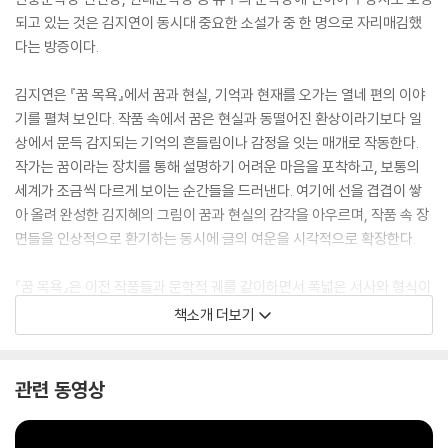
되고 있는 것은 김지연이 동시대 중요한 소설가 중 한 명으로 자리매김했
다는 방증이다.
김지연은 『꿈 목욕』에서 꿈과 현실, 기억과 현재를 오가는 열네 편의 이야
기를 펼쳐 보인다. 작품 속에서 꿈은 현실과 동떨어진 환상이라기보다 일
상에서 문득 감지되는 기억의 흔들림이나 감정을 잇는 매개로 작동한다.
작가는 꿈이라는 장치를 통해 설명하기 어려운 마음을 포착하고, 보통의
세계가 조금씩 다르게 보이는 순간들을 드러낸다. 여기에 선을 겹겹이 쌓
아 올려 완성한 김지혜의 그림이 꿈과 현실의 감각을 아우르며, 작품 속 장
면들을 인상적으로 환기하는 동시에 글의 여운을 시각적으로 확장한다.
『꿈 목욕』은 이전 작품들과 문학적 궤를 같이하면서 폭넓은 서사와 형식이
더해져, 소설가 김지연의 다채로운 면모를 볼 수 있다는 점에서 의미가 크
책소개 더보기
다. 작가 특유의 상상력과 문제의식이 집약된 이번 짧은 소설은 독자에게
새로운 서사적 깊이와 감각적 체험을 선사한다.
관련 동영상
두 손을 모아 물을 퍼내 찬찬히 들여다보자 폭포에서 쏟아져 내린 것은 물
만이 아니었다. 내가 밤마다 꾼 꿈들이 폭포처럼 쏟아지고 있었다. 나는 폭