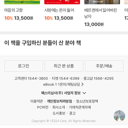
마음의 고향
사랑에는 돈이 들어
베르겐에서 잃어버린
아
남자
10
13,500
10
13,500
1
%
%
원
원
13,000
원
이 책을 구입하신 분들이 산 분야 책
로그인
최근 본 상품
주문/배송
고객센터 1544-3800
티켓 1544-6399
중고샵 1566-4295
eBook 1:1문의/채팅상담
예스이십사(주) 사업자 정보
이용약관
개인정보처리방침
청소년보호정책
PC버전
회사소개
거래처관계자께
도서홍보
광고
Copyright © YES24 Corp. All Rights Reserved.
MATOM3