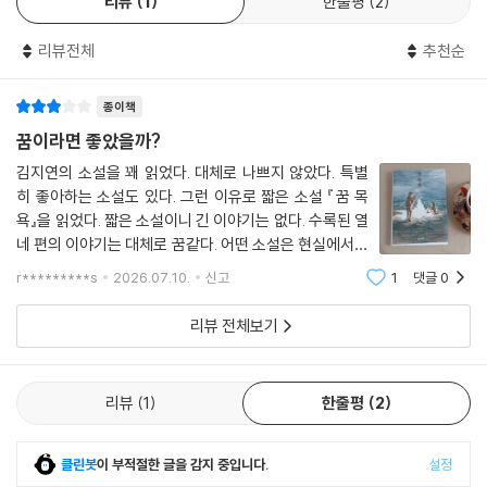
리뷰
1
한줄평
2
오히려 더 낫지 않나.
―그래? 너였으면 좋았을걸.
---「pp.151-152, 도둑」 중에서
리뷰전체
추천순
마음껏 부정하고 난 다음에 돌아온 대답이 조금 의외여서 그 말은 계속 한
솔의 뇌리에 남았다. 한솔은 어째서일까 곰곰 생각하다가 그 말에 상처를
아내는 내 간곡한 호소에 사과를 씹는 일을 멈추더니 한참 웃었다. 치과에
종이책
받았기 때문이라는 사실을 알았다. 내가, 다른 사람이 아니라 바로 나라는
갈지 말지에 대해 이야기하느라 배꼽이 두 개인 일은 그만 잊고 말았다. 배
점에 대해 실망하는 사람이 있다니. _「지금의 날씨」에서
꿈이라면 좋았을까?
꼽이 두 개인 것은 아무래도 이를 가는 일에 비하면 한가한 소리에 불과했
김지연의 소설을 꽤 읽었다. 대체로 나쁘지 않았다. 특별
다.
나아가 반복되는 꿈을 매개로 현실의 관계를 재감각하는 인물들도 그려진
히 좋아하는 소설도 있다. 그런 이유로 짧은 소설 『꿈 목
---「p.163, 출생」 중에서
다. 그들은 오랜만의 재회에 반가워하는 친구와 거리를 두려 하거나(「모래
욕』을 읽었다. 짧은 소설이니 긴 이야기는 없다. 수록된 열
가 되는 꿈」), 고향을 떠나 서울에 정착했으나 현실의 벽 앞에 망연함을 느
네 편의 이야기는 대체로 꿈같다. 어떤 소설은 현실에서는
우리는 모두 악어가 되어간다.
낀다(「꿈에서 꿈으로」). 여기서 꿈은 관계의 미묘한 틈과 심리적 긴장을 암
일어날 수 없는 이야기, 어떤 소설은 꿈이라 믿고 싶은 현
r*********s
2026.07.10.
신고
1
댓글
0
---「p.200, 나무 아래 악어」 중에서
실 이야기, 그 둘을 오가는 이야기라고 해도 좋다. 작가가
시하고, 작가는 이를 통해 쉽게 설명되지 않는 감정의 층위를 그려낸다. 독
실제로 꾼 꿈을 모티브로 한 표제작
자는 『꿈 목욕』을 편편이 읽어나가며 삶을 바라보는 시선의 폭이 점차 확
리뷰 전체보기
인류 최후의 책의 마지막 문장이었다. 인류가 더 이상 전통적 방식의 책을
장됨을 실감할 것이다.
만들지 않게 된 건 누구도 책을 읽지 않아서가 아니라 더 이상 책을 만들 나
무가 남아 있지 않아서였다.
리뷰
1
한줄평
2
--- 본문 중에서
클린봇
이 부적절한 글을 감지 중입니다.
설정