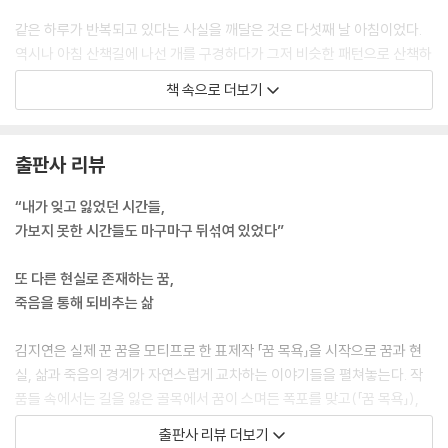
같은 하루가 반복되고 있다는 사실을 깨달은 것은 다섯째 날 아침이었다.
역시나 아침 산책길에 나선 개를 구경하다가 그저 비슷한 패턴으로 산책하
는 수준의 동선이 아니라는 것을 깨달았다. 개는 어제의 그 개였다. 남자는
책 속으로 더보기
어제의 그 남자였고. 관리인이 내 부름에 응답하지 않는 것도 내가 어떤 하
루에 갇혀 있기 때문이었다!
---「p.35, 맴맴」 중에서
출판사 리뷰
“내가 없으면 어쩔 뻔했어?”
“내가 잊고 잃었던 시간들,
수경은 웃으며 맞장구를 쳐주었다.
가보지 못한 시간들도 마구마구 뒤섞여 있었다”
“그니까. 네가 있어 정말 다행이야.”
---「p.67, 산책하는 귀신들」 중에서
또 다른 현실로 존재하는 꿈,
죽음을 통해 되비추는 삶
수민은 탕비실을 수차례 오가면서 한 번도 화분에 시선을 주지 않았음을
깨달았다. 수민은 자신의 작은 탄식을 지켜보는 부모의 시선을 느끼고 입
김지연은 실제 꾼 꿈을 모티프로 한 표제작 「꿈 목욕」을 시작으로 꿈과 현
을 다물었다. ‘내일은 꼭……’ 생각했지만 내일은 또 어떨지 모른다. 수민에
실, 삶과 죽음의 경계가 자연스럽게 교차하는 이야기들을 펼쳐놓는다. 작
게는 지키지 못한 맹세가 많이 남아 있었다.
품들 속에서는 길을 잃은 골목에서 꿈이 스며든 폭포를 맞고(「꿈 목욕」),
---「p.105, 밤비」 중에서
휴식차 방문한 호텔에서 반복되는 하루에 갇히며(「맴맴」), 인간이 점차 악
출판사 리뷰 더보기
어로 변해가는(「나무 아래 악어」) 기이한 사건들이 태연하게 일어난다. 한