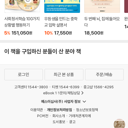
사회정서학습 100가지
우등생을 만드는 중학
두 번째 뇌, 집에 들어오
완
상황별 행동하기
교 입학 설명서
다
1
5
151,050
10
17,550
18,500
%
%
원
원
원
이 책을 구입하신 분들이 산 분야 책
로그인
최근 본 상품
주문/배송
고객센터 1544-3800
티켓 1544-6399
중고샵 1566-4295
eBook 1:1문의/채팅상담
예스이십사(주) 사업자 정보
이용약관
개인정보처리방침
청소년보호정책
PC버전
회사소개
거래처관계자께
도서홍보
광고