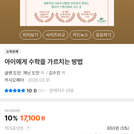
미리보기
사이즈비교
카드뉴스
공유하기
소득공제
아이에게 수학을 가르치는 방법
글렌 도만
재닛 도만
저
김수진
역
카시오페아
2026.03.31.
10.0
판매지수
258
11
19,000
원
10
17,100
YES포인트
950원 (5%)