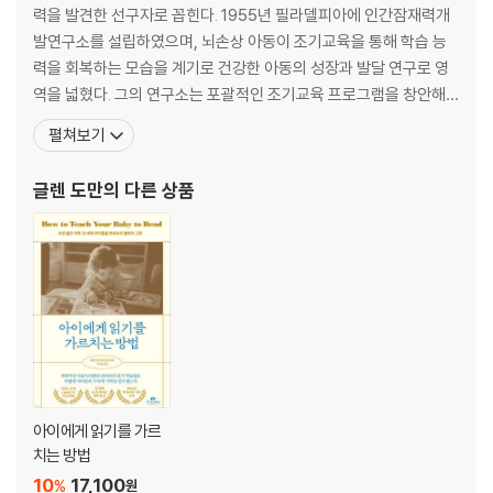
수학에 눈을 뜨기 위한 1단계: 수량 인식하기
력을 발견한 선구자로 꼽힌다. 1955년 필라델피아에 인간잠재력개
수를 만드는 규칙을 깨우치는 2단계: 등식
발연구소를 설립하였으며, 뇌손상 아동이 조기교육을 통해 학습 능
배움과 성취의 기쁨을 주는 3단계: 문제 해결
력을 회복하는 모습을 계기로 건강한 아동의 성장과 발달 연구로 영
수량을 나타내는 기호를 배우는 4단계: 숫자
역을 넓혔다. 그의 연구소는 포괄적인 조기교육 프로그램을 창안해 1
고등 수학의 세계로 도약하기 위한 5단계: 숫자로 등식 표현하기
960년대 초반부터 전 세계의 주목을 받았으며 이후 40년 넘게 ‘아이
펼쳐보기
들의 잠재력은 우리가 상상하는 것 이상으로 크다’라는 사실을 입증
4장. 연령에 따른 맞춤형 학습 지침
해 왔다. 그는 신생아부터 6살까지의 아이들이 왜 어른보다 더 빠르
글렌 도만
의 다른 상품
사물을 인식하는 시각이 발달한다: 신생아 시기의 수학
게 잘 배우는지를 탐구하고, 이에 대한 구체적이고 실천적인 교육법
표현하지는 못해도 읽을 수는 있다: 3~6개월 시기의 수학
‘관찰자’에서 ‘탐험가’가 된다: 7~12개월 시기의 수학
활동량이 최고조에 이른다: 12~18개월 시기의 수학
자신만의 관점을 갖기 시작한다: 18~30개월 시기의 수학
결정적 시기는 아직 지나지 않았다: 30개월 이상 시기의 수학
아이에게 수학을 가르치며 우리에게 남은 질문
[감사의 말]
[부록]
아이에게 읽기를 가르
치는 방법
10
17,100
%
원