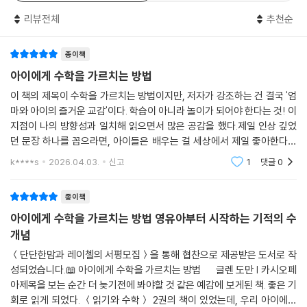
놀라운 이 주장의 타당성은, 도만의 책이 출간된 후 쏟아진 수많은 독자 서
아이는 일단 수학이 자신의 의지로 이루어진다고 느낄 때, 그리고 도트 카
리뷰전체
추천순
평이 증명한다.
드가 자기 것이라고 느낄 때 수학을 사랑하게 될 것이다. 하지만 처음 이것
들은 부모의 것이고, 낯선 존재다. 그러니 처음에는 하루 중 적절한 순간을
종이책
“이 책을 통해 정말로 1~2살 아이에게 숫자를 이해시키고 덧셈, 뺄셈, 곱
골라 도트 카드 5장 한 세트를 아주 빨리 보여 준 다음 치워 버린다. 그러다
셈, 나눗셈을 가르칠 수 있었다. ‘크다/작다’의 개념이나, 심지어 ‘1+y=9’
아이에게 수학을 가르치는 방법
가 적당한 순간이 오면 다시 보여 준다.
같은 간단한 방정식까지도 가르칠 수 있다는 점이 놀랍다.”_아마존 독자
이 책의 제목이 수학을 가르치는 방법이지만, 저자가 강조하는 건 결국 '엄
--- p.199 「4장. 연령에 따른 맞춤형 학습 지침」 중에서
리뷰 중
마와 아이의 즐거운 교감'이다. 학습이 아니라 놀이가 되어야 한다는 것! 이
지점이 나의 방향성과 일치해 읽으면서 많은 공감을 했다.제일 인상 깊었
어린아이는 무미건조한 어른들과는 다른, 활기 넘치는 존재다. 어린아이는
“딸아이가 나처럼 수학에서 어려움을 겪지 않기를 바라는 마음으로 이 책
던 문장 하나를 꼽으라면, 아이들은 배우는 걸 세상에서 제일 좋아한다는
사실을 통해 세상을 배운다. 사실을 보여 주면, 아이들은 그 사실을 지배하
을 샀다. 아이가 수학 개념을 이해하는 데 도움이 되는 연습 문제들이 많고,
구절이다. 우리는 아이가 못 할까 봐 걱정하지만, 사실 아이는 더 알고 싶어
k****s
2026.04.03.
신고
1
댓글
0
는 법칙을 직관적으로 이해한다. 이는 과학자들이 세상을 이해하는 방식과
서 호기심
정말 훌륭하다. 모든 부모가 이 책을 꼭 사기를 바란다.“_아마존 독자 리뷰
같다. 사전에서는 과학을 가리켜 ‘사실을 지배하는 법칙을 드러내도록 체
중
종이책
계적으로 조직된 일련의 사실을 다루는 지식 분야’라고 정의한다. 이런 사
전적 정의에 따르면, 어린아이야말로 과학자다. 그러므로 아이들에게 이론
아이에게 수학을 가르치는 방법 영유아부터 시작하는 기적의 수
도만은 0~6세를 뇌 성장의 ‘결정적 시기’로 규정하며, 이 시기 아이들의
과 추상적인 내용을 알려 주기보다는 사실과 현실을 보여 주기를 바란다.
개념
배우고자 하는 욕구는 끝이 없다고 강조했다. 걷거나 말하지 못하는 아이
--- p.210 「4장. 연령에 따른 맞춤형 학습 지침」 중에서
라도 발달 단계에 맞춘 적절한 시각 자료를 제시하고, 아이가 즐거운 방식
＜단단한맘과 레이첼의 서평모집＞을 통해 협찬으로 제공받은 도서로 작
성되었습니다.📖 아이에게 수학을 가르치는 방법 글렌 도만 | 카시오페
으로 진행하며, 원할 때 멈출 수 있는 자유를 보장한다면 학습 효과는 극대
아제목을 보는 순간 더 늦기전에 봐야할 것 같은 예감에 보게된 책. 좋은 기
화될 수 있다는 것이 그의 신념이었다.
회로 읽게 되었다. ＜읽기와 수학＞ 2권의 책이 있었는데, 우리 아이에겐