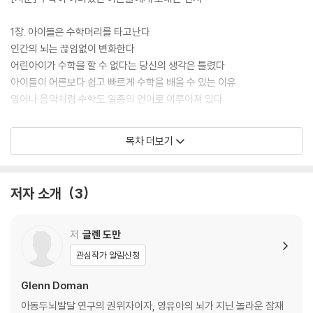
의 충분한 지지와 격려를 받은 아이는 수학이라는 언어를 통해 지성의 세
계로 나아갈 수 있다.
1장. 아이들은 수학머리를 타고난다
인간의 뇌는 끊임없이 변화한다
내 아이가 수학을 좋아하는 아이로 자라나기를 바라는 부모라면 이 책을
어린아이가 수학을 할 수 없다는 당신의 생각은 틀렸다
읽어 보자. 그리고 아이와 함께 하루 5분씩, 도트 카드로 즐겁게 놀이하듯
아이들이 어른보다 쉽고 빠르게 수학을 배울 수 있는 이유
수학을 배워 보자. 매일의 반복이 아이의 수학머리에 기적을 일으키는 첫
영어나 음악처럼 수학도 일종의 언어로 이루어져 있다
걸음이 될 것이다.
2장. 아이들은 수학을 배우고 싶어 한다
목차 더보기
아이들은 정말로 태어날 때부터 수학을 싫어할까?
아이를 배움의 진공상태에 가두는 건 바로 부모다
부모는 아이가 배움 자체를 싫어한다고 착각한다
저자 소개
3
어린아이의 학습 능력은 어른의 선입견을 초월한다
구체적이고 명료한 사실일수록 아이의 학습 능력은 배가된다
수학이 뇌 성장에 영향을 미치는 5가지 이유
저
글렌 도만
영유아는 어떻게 직관적으로 수학을 배우는가?
관심작가 알림신청
3장. 아이에게 수학을 가르치는 5가지 방법
Glenn Doman
아이와 수학 수업을 시작하기 위한 워밍업
아동두뇌발달 연구의 권위자이자, 영유아의 뇌가 지닌 놀라운 잠재