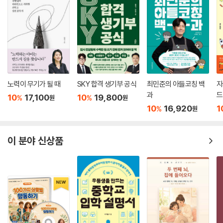
·웹사이트: www.gdbaby.com.sg
·온라인 스토어: http://www.glenndomanonline.com
노력이 무기가 될 때
SKY 합격 생기부 공식
최민준의 아들코칭 백
자
과
드
10
17,100
10
19,800
%
%
원
원
10
16,920
1
%
원
이 분야 신상품