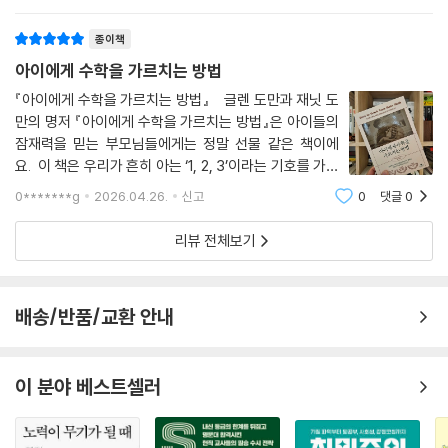
다. 아이들은 생각보다 더 배움을 원하고,수학이 뇌 성장
학습 지침’에서는 이 책을 읽는 부모의 자녀 연령대를 고려하여, 신생아, 3
에 큰 영향을 주더라고요.🧠 즉, 아이들이 수
~6개월, 7~12개월, 12~18개월, 18~30개월, 30~48개월, 48~72개
종이책
월 시기의 읽기 지침을 구체적으로 제시하고 있다.
아이에게 수학을 가르치는 방법
도만의 교육 철학은 아이의 지능과 학업 성취뿐 아니라 정서 발달과 부모-
『아이에게 수학을 가르치는 방법』 글렌 도만과 재닛 도
만의 명저 『아이에게 수학을 가르치는 방법』은 아이들의
자녀 관계에도 긍정적인 변화를 가져온다. 부모의 적극적이고 정서적인 지
잠재력을 믿는 부모님들에게는 정말 선물 같은 책이에
지를 얻으면 아이는 배움에 대한 긍정적인 감각을 학습하게 되기 때문이
요. 이 책은 우리가 흔히 아는 ‘1, 2, 3’이라는 기호를 가르
다.
치는 수학책이 아니에요. 저자인 글렌 도만은 아이들이 기
0*******g
2026.04.26.
신고
0
댓글
0
호인 ‘숫자’를 배우기 훨씬 전부터 사물의 실제 개수인 ‘수
직관을 통해 세상을 배우기 시작하는 이 시기를 놓치지 않는다면, 아이의
량’을 직관적으로 파악할 수
리뷰 전체보기
뇌는 폭발적으로 성장하고 부모와의 유대는 한층 깊어질 것이다. 우리는
아이의 잠재력을 과소평가해 왔다. 이제, 굶주린 우리 아이에게 배움의 기
회를 줄 때다.
배송/반품/교환 안내
글렌 도만의 뜻을 이어받아, 인간잠재력개발연구소는 지금도 끝없는 연구
와 교육을 진행하고 있다. 책을 읽고 글렌 도만 교육 철학에 관심이 생겼다
이 분야 베스트셀러
면 다음의 연락처를 참고하기를 바란다.
인간잠재력개발연구소(아시아권)