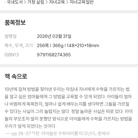
국내도서
가정 살림
자녀교육
자녀교육일반
품목정보
발행일
2026년 03월 31일
쪽수, 무게, 크기
256쪽 | 366g | 148*210*18mm
ISBN13
9791168274365
책 속으로
10년에 걸쳐 방법을 찾아낸 우리는 마침내 자녀에게 수학을 가르치는 법
을 알고 싶은 엄마들에게 그 방법을 교육할 수 있게 되었다. 아이들이 얼마
나 비범하게 똑똑한지, 얼마나 쉽게 배우는지를 생각하면 그들을 가르칠
수 있다는 사실이 그리 놀랍지는 않다. 정말 놀라운 사실은 따로 있다. 아이
들의 부모조차 알지 못했던 방식으로 아이들에게 수학을 가르치는 방법을
우리가 알게 되었다는 것이다.
--- pp.26-27 「1장. 아이들은 수학머리를 타고난다」 중에서