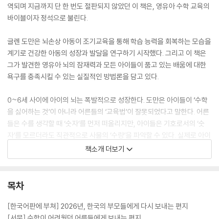
역되며 지금까지 단 한 번도 절판되지 않았던 이 책은, 영유아 수학 교육의
바이블이자 정석으로 불린다.
글렌 도만은 뇌손상 아동이 조기교육을 통해 학습 능력을 회복하는 모습을
계기로 건강한 아동의 성장과 발달을 연구하기 시작했다. 그리고 이 책은
그가 발견한 영유아 뇌의 잠재력과 모든 아이들이 품고 있는 배움에 대한
욕구를 충족시킬 수 있는 실질적인 방법론을 담고 있다.
0~6세 사이에 아이의 뇌는 폭발적으로 성장한다. 도만은 아이들이 ‘수학
을 싫어하는 것’이 아니라 어른들의 ‘교육법’이 잘못되었다고 말한다. 어른
들은 수를 생각할 때 ‘숫자’를 먼저 떠올리지만, 아이들은 기호로서의 ‘숫
자’를 모르더라도 직관적으로 사물의 ‘수량’을 파악할 수 있다. 실제로 아이
들은 음악, 미술, 언어 등 직관적이고 명확하게, 감각으로 인식할 수 있는
책소개 더보기
모든 것을 반복해서 접했을 때 이를 스펀지처럼 빨아들인다. 수학도 마찬
가지다.
목차
아이들이 수학을 싫어한다는 착각은 부모와 어른들이 아이의 잠재력을 과
소평가하게 만든다. 아이들은 수학을 좋아한다. 수를 읽는 방법을 제대로
[한국어판에 부쳐] 2026년, 한국의 부모들에게 다시 보내는 편지
알려주기만 한다면 빠른 속도로 수학에 재미를 붙일 것이다. 게다가 부모
[서문] 수학이 어려웠던 어른들에게 보내는 편지