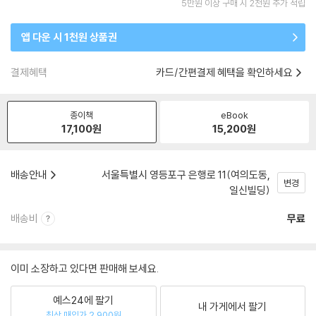
5만원 이상 구매 시 2천원 추가 적립
앱 다운 시 1천원 상품권
결제혜택
카드/간편결제 혜택을 확인하세요
종이책
eBook
17,100
원
15,200
원
배송안내
서울특별시 영등포구 은행로 11(여의도동,
변경
일신빌딩)
배송비
무료
이미 소장하고 있다면 판매해 보세요.
예스24에 팔기
내 가게에서 팔기
최상 매입가 2,900원