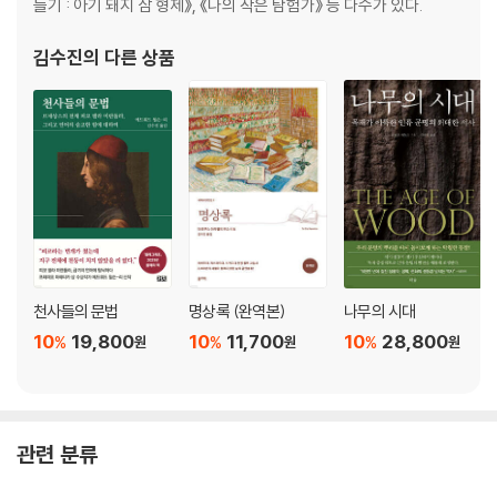
들기 : 아기 돼지 삼 형제》, 《나의 작은 탐험가》 등 다수가 있다.
김수진
의 다른 상품
천사들의 문법
명상록 (완역본)
나무의 시대
10
19,800
10
11,700
10
28,800
%
%
%
원
원
원
관련 분류