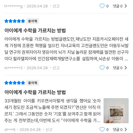
읽기보다 수학이 지금 시기에 더 잘 맞을 것 같아 선택했다. 그런데 책 속에
아이에게 수학을 가르치는 5단계 방법과 연령별 학습 지침을 통해
t*******g
2026.04.28.
신고
0
댓글
0
담긴 내
아이의 시각 경로를 자극하는 기적의 영유아 수학 바이블
종이책
이 책은 단순한 조기교육 지침이 아니다. 어른들이 흔히 갖고 있는 ‘너무 이
아이에게 수학을 가르치는 방법
른 학습은 해롭다’라는 선입견을 깨고, 왜 영유아 시기가 배움의 황금기인
아이에게 수학을 가르치는 방법글렌도만,재닛도만 지음카시오페아전 세
지 과학적 근거와 실제 사례로 설득한다. 나아가 부모가 집에서 바로 실천
계 가정에 조용한 혁명을 일으킨 자녀교육의 고전글렌도만은 아동두뇌발
할 수 있는 단계별 수학 학습법을 제시해, 수학을 놀이처럼 자연스럽게 생
달 연구의 권위자이자 영유아의 뇌가 지닐 놀라운 잠재력을 발견한 선구자
활 속에 녹여낼 수 있도록 돕는다.
이다.필라델피아에 인간잠재력개발연구소를 설립하며,뇌손상 아동이 조
기교육을 통해 학습발달 연구로 영역을 넓혔다.조용한 혁명 시리즈는 196
m******3
2026.04.28.
신고
0
댓글
0
‘1장. 아이들은 수학머리를 타고난다’에서는 도만이 뇌손상 아이들을 연구
4년 초판 출간이후 지금까
하다가 영유아 뇌에 숨겨진 잠재력을 깨닫게 된 이야기와, 아이들이 어른
종이책
보다 쉽고 빠르게 수학을 배울 수 있는 이유가 담겨 있다. ‘2장. 아이들은 수
학을 배우고 싶어 한다’에서는 부모들의 흔한 착각, 즉 아이가 수학 자체를
아이에게 수학을 가르치는 방법
싫어한다는 생각이 왜 어리석은지, 영유아가 어떻게 직관적으로 수학을 배
33개월된 아이를 키우면서이렇게 생각을 했어요.'숫자
우는지 다룬다. ‘3장. 아이에게 수학을 가르치는 5가지 방법’에서는 수량
세기 정도만 조금씩 노출해 주면 되겠지?''연산은 아직 이
인식하기, 등식, 문제 해결, 숫자, 숫자로 등식 표현하기의 순서로 아이와
르지.' 그래서 그동안은 숫자 '기호'를 보여주고 함께 읽어
수학 학습을 시작하는 단계를 제시한다. 이 장에서는 아이의 시각 경로를
주는 게 전부였는데,이번에 도서 『아이에게 수학을 가르
자극하는 구체적인 방법론도 함께 이야기한다. ‘4장. 연령에 따른 맞춤형
치는 방법』을 읽으며저의 생각은 완전히 바뀌었답니
d***6
2026.04.28.
신고
0
댓글
0