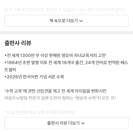
답이 그렇게 간단하고도 명확할 수 있을까? 나는 이미 100가지에 달하는
훨씬 더 복잡한 답을 고려하고 배제했었다. 아침에 눈을 뜨자마자 내게 찾
책 속으로 더보기
아온 간결한 해답은 이것이었다. 혹시 우리 어른들은 너무도 오랫동안 (적
어도 수학에서는) ‘사실을 나타내는 기호’에 익숙해져서, 기호가 나타내는
상징만 보고 그 너머의 사실은 인지할 수 없게 된 것이 아닐까? 반면, 아이
출판사 리뷰
들은 ‘사실 그 자체’를 인지할 수 있는 것이 분명했다. 아이들은 실제로 그
렇게 하고 있었기 때문이다.
*전 세계 1300만 부 이상 판매된 영유아 자녀교육서의 고전
--- pp.30-31 「1장. 아이들은 수학머리를 타고난다」 중에서
*1964년 초판 발행 이후 전 세계 16개국 출간, 24개 언어로 번역된 베스
트셀러
먼저, 수학이라는 체계 자체는 인간의 뇌에 내장된 기능이 아니다. 인간은
*2026년 한국어판 기념 서문 수록
수학을 ‘발명’했고, 그 가르침의 방식 역시 불완전하다. 모든 인간이 언어를
발명한 것과는 달리, 모든 인간이 수학을 발명한 것은 아니다. 인간이 속해
‘수학 교육’에 관한 선입견을 깨고 전 세계 아이들을 변화시킨
살았던 여러 부족 중에는 브라질 싱구 지역의 몇몇 부족처럼 전혀 셈을 하
아동두뇌발달 전문가 글렌 도만이 말하는 ‘영유아 수학’의 모든 것!
지 않는 경우도 있고, 다섯까지만 세는 경우도 있다.
아이에게 수학적 사실을 가르치고, 기호로서의 숫자 ‘1, 2, 3, 4, 5, 6…’이
“더 늦기 전에 지금 당장 수학을 가르쳐라!”
나 로마자 ‘I, II, III, IV, V, VI…’이 아닌 ‘하나, 둘, 셋, 넷…’ 같은 수의 개념을
출판사 리뷰 더보기
가르친다면 아이는 덧셈, 뺄셈, 곱셈, 나눗셈, 대수학 등으로 불리는 수학
영유아를 키우는 부모라면 한 번쯤 ‘글렌 도만 영재교실’이라는 이름을 들
적 규칙들을 스스로 발견해 낸다.