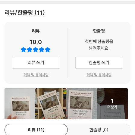
어봤을 것이다. 대충 아동교육에서 유명한 사람이겠거니 하고 넘기기 쉽지
--- pp.70-71 「2장. 아이들은 수학을 배우고 싶어 한다」 중에서
만, 글렌 도만은 아동두뇌발달 연구를 개척한 선구자이자, 영유아 교육에
리뷰/한줄평
11
한 획을 그은 인물이다. 원래 뇌손상 아동의 재활을 연구하던 그는, 학습을
20개의 덧셈 문제를 반복해서 풀게 하는 대신, 1,000개의 새로운 문제를
통해 뇌손상 아이들의 인지 능력이 정상 이상으로 회복되는 사례를 발견하
빠르고 즐겁게 보여 주면 어떨까? 물론, 덧셈 등식 1,000개가 20개보다
고 영유아 뇌에 숨겨진 비밀을 깊이 탐구했다. 뇌가 손상된 아이들도 학습
리뷰
한줄평
훨씬 많다는 사실은 수학 천재가 아니라도 다 알 수 있다. 아이들은 우리가
을 통해 뇌 기능을 회복할 수 있다면, 정상적인 아이들 역시 숨겨진 잠재력
10.0
제공하는 양보다 훨씬 많은 정보를 수용할 수 있다. 여기서 핵심은 21번째
첫번째 한줄평을
을 깊이 발휘하지 못하고 있을 가능성이 큰 것 아닐까?
남겨주세요.
문제를 보여 주었을 때와 1,001번째 문제를 보여 주었을 때 각각 어떤 일이
일어나는가에 있다. 어린아이를 가르치는 비결이 바로 여기에 있다.
그의 연구는 획기적이었다. 0~6세의 발달적으로 ‘결정적 시기’에 해당하
리뷰 쓰기
한줄평 쓰기
--- p.101 「3장. 아이에게 수학을 가르치는 5가지 방법」 중에서
는 아이들은 태어난 직후부터 수량 개념을 흡수할 수 있었다. 도트 카드와
같은 시각적 도구를 사용해 직관적으로 수를 가르치자, 아이들은 스펀지처
혜택 및 유의사항
혜택 및 유의사항
방 안에서 가구나 그림 등 시각적으로 아이의 집중력을 떨어뜨릴 수 있는
럼 흡수하며 수학머리를 발달시키기 시작했다. 어떻게 이럴 수 있었을까?
물건이 많지 않은 곳을 고른다. 자, 이제부터 즐거움이 시작된다. 그저 아이
그 아이들이 태어날 때부터 천재였던 것은 아닐까?
손이 닿지 않을 만큼 떨어진 거리에서 ‘1 카드’를 들고 또렷하고 열의 있는
목소리로 “이건 일(1)이야.”라고 말하면 된다. 그밖에 부연 설명은 필요하
1
도만은 영유아 시기 뇌의 ‘폭발적인’ 성장 속도를 예시로 들며 이 주장에 강
지 않다. 카드는 1초 이하로 아주 짧게 보여 준다. 그런 다음, ‘2 카드’를 들
더보기
력히 반발한다. 문제는 ‘똑똑하지 않은’ 아이들이 아니었다. 우리 어른들이
어 보이면서 이번에도 매우 열정적인 목소리로 “이건 이(2)야.”라고 말한
수학을 대할 때 수를 나타내는 ‘기호’에만 익숙해진 나머지, 그 너머의 사실
다.
은 인지하지 못했기 때문이었다. 하지만 아이들은 아직 기호에 익숙해지기
--- p.111 「3장. 아이에게 수학을 가르치는 5가지 방법」 중에서
리뷰
11
한줄평
0
전이므로, 실제적인 수량을 직관적으로 인식할 수 있다. 말도 안 될 정도로