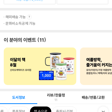
해외배송 가능
문화비소득공제 가능
이 분야의 이벤트
11
리뷰/한줄평
도서정보
배송/반품/교환
11
분류
품목정보
책 속으로
출판사 리뷰