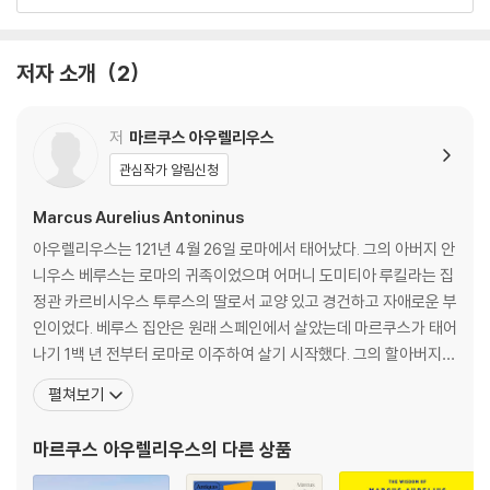
제11권 183
제12권 200
저자 소개
2
마르쿠스 아우렐리우스 연보 215
저
마르쿠스 아우렐리우스
관심작가 알림신청
Marcus Aurelius Antoninus
아우렐리우스는 121년 4월 26일 로마에서 태어났다. 그의 아버지 안
니우스 베루스는 로마의 귀족이었으며 어머니 도미티아 루킬라는 집
정관 카르비시우스 투루스의 딸로서 교양 있고 경건하고 자애로운 부
인이었다. 베루스 집안은 원래 스페인에서 살았는데 마르쿠스가 태어
나기 1백 년 전부터 로마로 이주하여 살기 시작했다. 그의 할아버지
안토니우스 베루스는 총독, 집정관, 원로원 등의 요직을 지냈다. 아우
펼쳐보기
렐리우스는 여덟 살 때 아버지가 죽자, 할아버지 슬하에서 자랐다. 어
머니도 그가 어릴 때 죽은 것으로 알려져 있다. 그는 태어날 때부터 병
마르쿠스 아우렐리우스
의 다른 상품
약하여 학교에 다니지 않고 훌륭한 가정교사들로부터