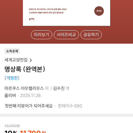
미리보기
사이즈비교
공유하기
소득공제
세계교양전집
명상록 (완역본)
개정판
마르쿠스 아우렐리우스
저
김수진
역
올리버
2025.11.28.
첫번째 리뷰어가 되어주세요
판매지수
690
13,000
원