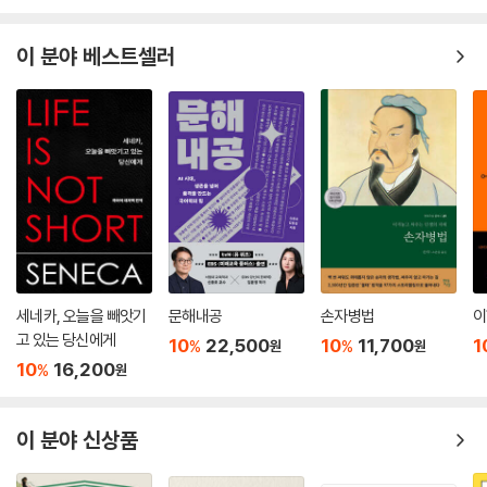
을 이롭게 하는 것이라면 추하거나 적절하지 않은 것은 하나도 없다. 삶의
종말은 악이 아니다.
이 분야 베스트셀러
--- 「제12권」 중에서
세네카, 오늘을 빼앗기
문해내공
손자병법
이
고 있는 당신에게
10
22,500
10
11,700
1
%
%
원
원
10
16,200
%
원
이 분야 신상품