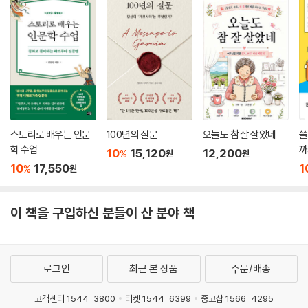
스토리로 배우는 인문
100년의 질문
오늘도 참 잘 살았네
쓸
학 수업
까
10
15,120
12,200
%
원
원
10
17,550
1
%
원
이 책을 구입하신 분들이 산 분야 책
로그인
최근 본 상품
주문/배송
고객센터 1544-3800
티켓 1544-6399
중고샵 1566-4295