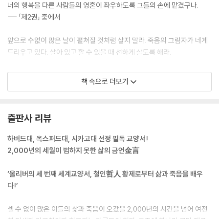
너의 행복을 다른 사람들의 영혼이 좌우하도록 그들의 손에 맡겼구나.
--- 「제2권」 중에서
앞으로 수없이 많은 날이 펼쳐질 것처럼 살지 말라. 죽음의 그림자가 네게
드리우고 있다. 살아 있고 할 수 있을 때 선하게 살도록 해라.
기억하라. 얼마나 많은 의사가 눈살을 찌푸리며 수없이 임종을 지키며 살
책 속으로 더보기
다가 결국은 그들 자신도 죽음을 맞이했는지. 거만하게 다른 사람들의 마
지막을 점쳤던 점성가들도, 죽음과 불멸에 관해 끝없는 논쟁을 벌였던 철
학자들도, 수많은 사상자를 낸 장본인인 전사들도 죽음을 피할 수 없었다.
출판사 리뷰
얼마나 많은 폭군이 마치 자신은 불멸의 존재라도 되는 양 극악무도하게
백성의 생사여탈권을 휘둘렀던가. 헬리케, 폼페이, 헤르쿨라네움 등 얼마
하버드대, 옥스퍼드대, 시카고대 선정 필독 교양서!
나 셀 수 없이 많은 도시 전체가 완전히 잿더미가 되고 말았던가. 그리고 네
2,000년의 세월이 범하지 못한 삶의 금언金言
가 아는 지인들도 마찬가지다. 그들 역시 차례로 죽음을 맞았다. 제 손으로
다른 사람을 묻었던 사람도 결국 땅에 묻혔고, 그를 묻은 사람도 그다음 차
‘올리버의 세 번째 세계교양서, 철인哲人 황제로부터 삶과 죽음을 배우
례가 되었다. 모두 한결같이 짧은 시간 안에 그렇게 되었다. 한마디로 요약
다!’
하자면, 인간의 삶은 짧고 시시하다는 사실을 깨달아라. 불과 어제만 해도
정액 한 방울이었는데, 내일이면 시체가 되어 방부 처리되거나 한 줌의 재
셀 수 없이 많은 이들의 삶과 죽음이 오갔을 2,000년의 시간을 넘어 여전
가 되고 만다. 이렇게 짧은 삶을 자연의 순리대로 살아라. 아무 불평 없이