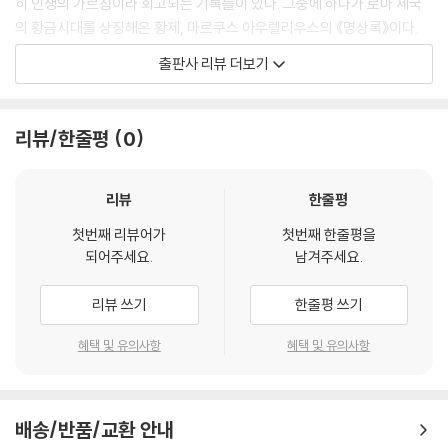
히 인생의 가르침이라 회고되는 기록들이 있다. 그중에 하나가 로마 제국
삶을 내려놓아라.
의 황금시대를 상징해온 황제, 마르쿠스 아우렐리우스의 《명상록》이다.
--- 「제4권」 중에서
어려서부터 최고의 교육만을 받아온 마르쿠스는 꾸준하고 진지하며 지적
출판사 리뷰 더보기
인 면모를 보였으나, 스승들의 한결같은 고급 그리스어와 라틴어 낭독방식
최고의 복수는 상대방처럼 되지 않는 것이다.
에 점차 싫증을 느꼈다. 대신 한때 노예였으나 스토아 학파의 주요 도덕철
--- 「제6권」 중에서
학자인 에픽테토스의 《담론》을 탐독하며 철학에서 지적 흥미와 정신의 영
리뷰/한줄평
0
양분을 구했다.
이성적이고 정치적인 존재들은 행동의 대상이 될 때가 아니라 행동할 때
선악의 근원이 된다. 즉, 그들의 선함과 악함이 드러나는 것은 행동의 대상
《명상록》은 마르쿠스 아우렐리우스의 이러한 기본적인 철학과 사상을 바
리뷰
한줄평
이 될 때가 아니라 행동의 주체가 될 때이다.
탕으로, 전쟁을 수행하고 통치하는 동안 머릿속에 떠오른 생각들을 단편적
--- 「제9권」 중에서
첫번째 리뷰어가
첫번째 한줄평을
으로 기록한 책으로, 논증적인 글과 경구가 번갈아 나타난다. 인간의 영역
되어주세요.
남겨주세요.
이 아닌 삶과 죽음, 자연 만물의 흐름 속에 우리의 의지로 가능한 것은 오직
예정된 시간에 어떤 행동이 멈춘다고 나쁠 것은 전혀 없다. 그 행동에 관여
만물의 흐름이라고 철인 황제는 이야기한다. 《명상록》에 담긴 그의 고뇌와
리뷰 쓰기
한줄평 쓰기
한 사람도 마찬가지다. 우리가 ‘인생’이라 부르는 연속된 행동들도 마찬가
사상을 현대의 우리가 모두 이해하고 받아들이기는 어려울 것이다. 하지만
지다. 예정된 때에 삶이 끝난다면 조금도 해가 되지 않는다. 그래서 인생의
이 책을 관통하는 하나의 핵심을 잡는 것만으로도 삶에 임하는 우리의 마
혜택 및 유의사항
혜택 및 유의사항
종점에 이르는 사람에게는 불평할 명분이 없다. 멈추는 시간과 지점은 본
음이 조금 가벼워지지 않을까.
래 정해져 있다. 어떤 경우에는 우리 자신의 본성에 따라 정해지고, 아니면
전체로서의 자연에 의해 정해진다. 자연을 이루는 부분들은 바뀌고 달라지
면서 끊임없이 세상을 새롭게 하고 예정대로 돌아가게 만든다. 세상 만물
배송/반품/교환 안내