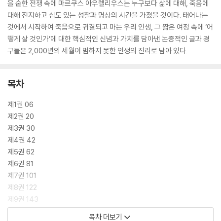
을 숱한 전쟁 속에 마르쿠스 아우렐리우스는 누구보다 삶에 대해, 죽음에
대해 진지하고 심도 있는 성찰과 명상의 시간을 가졌을 것이다. 태어나는
것에서 시작하여 죽음으로 귀결되고 마는 우리 인생, 그 짧은 여정 속에 ‘어
떻게 살 것인가’에 대한 핵심적인 신념과 가치를 담아낸 논증적인 글과 경
구들은 2,000년의 세월이 범하지 못한 인생의 진리로 남아 있다.
목차
제1권 06
제2권 20
제3권 30
제4권 42
제5권 62
제6권 81
제7권 101
제8권 122
제9권 143
제10권 163
목차 더보기