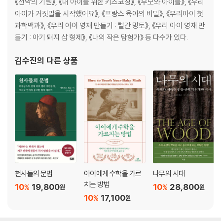
《선악의 기원》, 《내 아이를 위한 키즈코칭》, 《부모와 아이들》, 《우리
아이가 거짓말을 시작했어요》, 《프랑스 육아의 비밀》, 《우리아이 첫
과학백과》, 《우리 아이 영재 만들기 : 빨간 망토》, 《우리 아이 영재 만
들기 : 아기 돼지 삼 형제》, 《나의 작은 탐험가》 등 다수가 있다.
김수진
의 다른 상품
천사들의 문법
아이에게 수학을 가르
나무의 시대
치는 방법
10
19,800
10
28,800
%
%
원
원
10
17,100
%
원