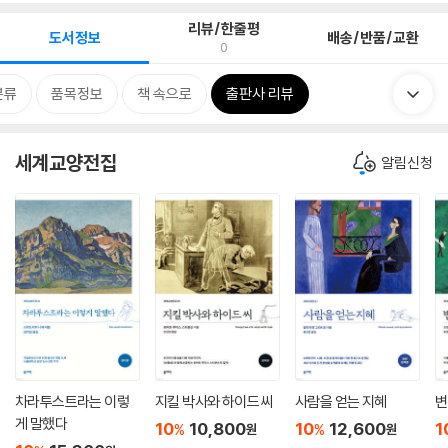
리뷰/한줄평
도서정보
배송/반품/교환
0
분류
품목정보
책 속으로
출판사 리뷰
세계교양전집
알림신청
차라투스트라는 이렇
지킬 박사와 하이드 씨
사람을 얻는 지혜
변
게 말했다
10
10,800
10
12,600
1
%
%
원
원