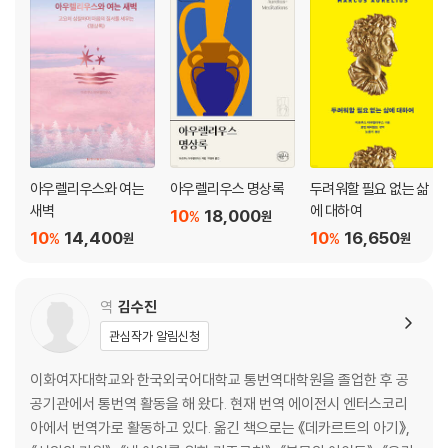
아우렐리우스와 여는
아우렐리우스 명상록
두려워할 필요 없는 삶
새벽
에 대하여
10
18,000
%
원
10
14,400
10
16,650
%
%
원
원
역
김수진
관심작가 알림신청
이화여자대학교와 한국외국어대학교 통번역대학원을 졸업한 후 공
공기관에서 통번역 활동을 해 왔다. 현재 번역 에이전시 엔터스코리
아에서 번역가로 활동하고 있다. 옮긴 책으로는 《데카르트의 아기》,