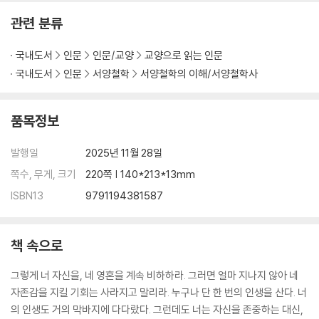
관련 분류
국내도서
인문
인문/교양
교양으로 읽는 인문
국내도서
인문
서양철학
서양철학의 이해/서양철학사
품목정보
발행일
2025년 11월 28일
쪽수, 무게, 크기
220쪽 | 140*213*13mm
ISBN13
9791194381587
책 속으로
그렇게 너 자신을, 네 영혼을 계속 비하하라. 그러면 얼마 지나지 않아 네
자존감을 지킬 기회는 사라지고 말리라. 누구나 단 한 번의 인생을 산다. 너
의 인생도 거의 막바지에 다다랐다. 그런데도 너는 자신을 존중하는 대신,