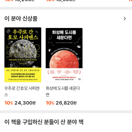
이 분야 신상품
우주로 간 호모 사피엔
화성에 도시를 세운다
스
면
10
24,300
10
26,820
%
%
원
원
이 책을 구입하신 분들이 산 분야 책