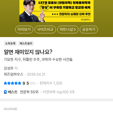
미리보기
사이즈비교
파트너샵
공유하기
소득공제
베스트셀러
알면 재미있지 않나요?
기묘한 지구, 뒤틀린 우주, 과학의 수상한 사건들
강성주
저
위즈덤하우스
2026.04.21.
9.5
판매지수
1,326
11
베스트
천문학
55위
자연과학 top100 3주
20,000
원