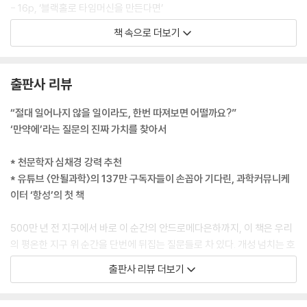
- 16p, ‘블랙홀로 타임머신을 만든다면’
책 속으로 더보기
목성이 스스로 빛을 내지 못하는 이유는 성분이 달라서가 아닙니다. 목성
도 태양처럼 수소와 헬륨으로 이루어져 있지요. 단지 중심부를 짓눌러서
핵융합을 일으킬 만한 ‘질량’과 ‘압력’이 부족했을 뿐입니다. 재료는 있는
출판사 리뷰
데, 압력솥의 뚜껑이 헐거웠던 셈이지요.
그렇다면 목성이 얼마나 무거워져야 별이 될 수 있을까요? 일단 지금보다
“절대 일어나지 않을 일이라도, 한번 따져보면 어떨까요?”
질량이 10여 배 늘어나면 조금 재미있는 일이 생깁니다. 중심부의 압력이
‘만약에’라는 질문의 진짜 가치를 찾아서
높아지면서 아주 미세한 핵융합이 시작되거든요. 일반적인 수소는 아니고,
불이 아주 쉽게 붙는 중수소를 태우기 시작합니다. 천문학에서는 이런 천
* 천문학자 심채경 강력 추천
체를 ‘갈색왜성’이라고 부릅니다. 하지만 중수소는 우주에 그리 많지않아
* 유튜브 〈안될과학〉의 137만 구독자들이 손꼽아 기다린, 과학커뮤니케
서 이 불꽃은 오래가지 못합니다. 금방 연료가 떨어져 서서히 식어버리는,
이터 ‘항성’의 첫 책
미지근한 난로에 지나지 않지요. 우리가 밤하늘에서 기대하는 진짜 별의
모습은 아닙니다.
500만 년 전 지구에서 바로 이 순간의 안드로메다은하까지, 이 책은 우리
- 50p, ‘목성이 갑자기 별이 된다면’
의 평온한 지구 위 순간을 단번에 뒤집는 질문들로 차 있다. 개성 넘치는 호
기심 하나하나를 끝까지 파고들면, 때로는 지구가 궤도를 살짝 벗어나 기
출판사 리뷰 더보기
과학자들은 계속 연구합니다. 불가능해 보이는 질문에 답하는 과정에서 예
후가 변하고 때로는 우주 자체가 탄생하지 않는다. 한번 생긴 궁금증을 집
상 못한 것을 발견하거든요. 우주 엘리베이터를 만들려다 새로운 재료를
요하게 놓지 않는 과학자의 생각법을 따라가면 ‘알면 진짜 재미있는’ 이야
개발할 수도 있고, 전혀 다른 방식의 우주 운송 수단을 떠올릴 수도 있습니