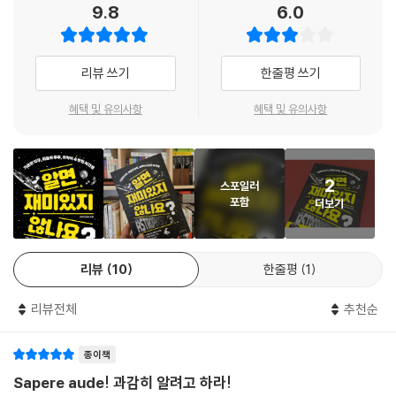
텨왔는지도 모릅니다.
9.8
6.0
간 세심한 문장들이 누구나 편안하게 과학을 시작할 수 있도록 장벽을 낮
볼까요?
- 182p, ‘얼음이 물에 가라앉는다면’
춘다. 당연하게 여겼던 이 세상을 ‘항성’만의 방식으로 재구성해 전달하는
- 심채경 (천문학자, 『천문학자는 별을 보지 않는다』 저자)
『알면 재미있지 않나요?』는 읽는 이로 하여금 책을 덮은 뒤 ‘자신만의 질
달이 사라진 다음 날 아침, 해안가에 나가 봐도 바닷물은 여전히 밀려오고
리뷰 쓰기
한줄평 쓰기
문’을 찾아보도록 이끈다.
빠집니다. 조석이 완전히 없어진 것은 아닙니다. 하지만 분명히 달라진 점
이 있습니다. 파도가 낮아진 게 아니라, 밀물과 썰물의 차이 자체가 줄어든
혜택 및 유의사항
혜택 및 유의사항
이 책이 가진 또 하나의 특징은 정교하고 정확한 사이언티픽 일러스트라고
겁니다. 지구의 조석은 달과 태양이 함께 만듭니다.
할 수 있다. 글 한 편 한 편은 지금 그대로의 세상이 아닌, ‘항성’의 머릿속에
태양은 달보다 훨씬 무겁지만, 멀리 있습니다. 반대로 달은 가볍지만 아주
서 탄생한 특별하고 독특한 우주다. 이를 눈에 보이듯 펼쳐놓은 일러스트
가까이 있지요. 여기서 중요한 건 조석력이 질량만으로 정해지지않는다는
에 정보를 적절하게 배치해 독자들의 이해에 도움을 주고자 했다.
2
스포일러
점입니다. 질량보다 거리에 훨씬 더 민감하지요. 두 천체 사이의 거리가 2
포함
더보기
배로 멀어지면 조석력은 8배 줄어듭니다. 그래서 태양이 아무리 거대해도,
결국 이 책이 제안하는 과학적 상상은, 학생들에게는 ‘좋은 질문을 하는
5
지구 바다를 움직이는 힘은 달보다 약합니다. 태양이 만드는 조석은 달 조
힘’을 기를 계기가 되고, 교양 과학 독자들에게는 우주를 산책하는 지적 여
석의 절반 정도에 그칩니다. 우리가 익숙하게 보는 조석의 큰 흐름은 결국
정을 즐기도록 할 것이다.
리뷰
10
한줄평
1
달이 만드는 셈입니다.
- 231p, ‘달이 사라진다면’
“과학의 상상, 그 시작과 끝에는 늘 질문하는 힘이 있습니다!”
리뷰전체
추천순
우리 경험을 ‘뒤집어 보는’ 기발한 과학 문답
과학자들은 처음부터 정답을 향해 직선으로 나아가지 않습니다. 그 시대에
종이책
가장 잘 맞는 가설을 세우고, 관측과 실험으로 계속 검증하다가, 더 이상 설
이 책은 총 세 부분으로 구성되어 있으며, 우주에서 지구로, 지구에서 다시
Sapere aude! 과감히 알려고 하라!
명이 되지 않는 지점에서 질문 자체를 다시 씁니다. 에테르의 역사가 그 과
우리 인류를 시선을 돌리며 다양한 규모의 이야깃거리를 흥미롭게 전달한