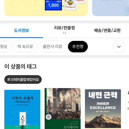
리뷰/한줄평
도서정보
배송/반품/교환
11
정보
책 속으로
출판사 리뷰
추천평
이 상품의 태그
#크레마클럽에있어요