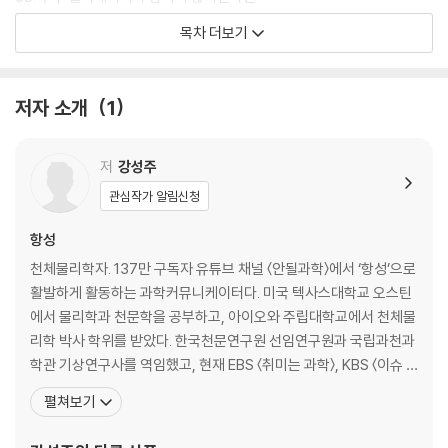
06. 우주가 공기로 가득 차 있다면
목차 더보기
07. 소행성을 지구로 가져온다면
08. 태양이 8분 20초 동안 사라진다면
저자 소개
1
PART 2. 기묘한 지구에서 살아남기
01. 빛이 느려진 하루
저
강성주
02. 지구를 꿰뚫는 시간, 42분
관심작가 알림신청
03. 얼음이 물에 가라앉는다면
04. 지구의 자전축이 누워버리면
항성
05. 중력이 10퍼센트 줄어든다면
천체물리학자. 137만 구독자 유튜브 채널 〈안될과학〉에서 ‘항성’으로
06. 초강력 태양 폭풍이 일주일 지속되면
활발하게 활동하는 과학커뮤니케이터다. 미국 텍사스대학교 오스틴
07. 달이 사라진다면
에서 물리학과 천문학을 공부하고, 아이오와 주립대학교에서 천체물
08. 하루가 48시간이라면
리학 박사 학위를 받았다. 한국천문연구원 선임연구원과 국립과천과
학관 기상연구사를 역임했고, 현재 EBS 〈취미는 과학〉, KBS 〈이슈 Pi
PART 3. 수상한 과학사 다시 보기
ck, 쌤과 함께〉 등 다양한 방송에 출연하며 복잡한 과학 개념들을 친
펼쳐보기
근하고 알기 쉽게 풀어내 과학의 대중화에 앞장서고 있다. 옮긴 책으
01. 아폴로 11호가 달에 가지 않았다면
로 《우연의 의미를 찾아서》 《우주를 만드는 16가지 방법》 《한 권으