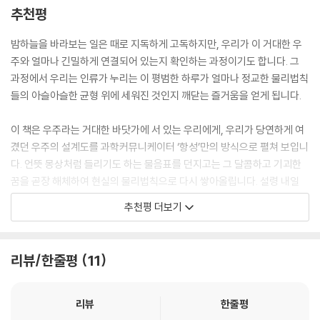
기가 펼쳐질 것이다.
추천평
다.
‘만약 끊어진다면?’ 이 질문은 사실 이런 뜻입니다. ‘어떻게 하면 끊어지지
지구 자전축을 눕히고, 소행성을 달 궤도에 안착시키며, 우주에 공기를 불
밤하늘을 바라보는 일은 때로 지독하게 고독하지만, 우리가 이 거대한 우
않게 만들 수 있을까?’ 위험을 먼저 상상하는 것이 더 안전한 설계로 이어
어넣는 등 세계를 구성하는 조건을 ‘단 하나씩’만 바꾸어보는 과학적 상상
주와 얼마나 긴밀하게 연결되어 있는지 확인하는 과정이기도 합니다. 그
지니까요. 언젠가 정말로 우주 엘리베이터를 타게 될까요? 저는 솔직히 잘
은 이 책만이 가진 독특한 질의응답 방식이다. 뉴턴역학부터 아인슈타인의
과정에서 우리는 인류가 누리는 이 평범한 하루가 얼마나 정교한 물리법칙
모르겠습니다. 하지만 그 가능성을 진지하게 따져보는 건, 충분히 재미있
상대성이론까지 각종 물리법칙을 적용해 난제를 해부하는 과정에서 우리
들의 아슬아슬한 균형 위에 세워진 것인지 깨닫는 즐거움을 얻게 됩니다.
지 않나요?
는 ‘천체물리학자’의 왕성한 호기심이 어디까지 닿아 있는지 직접 경험할
- 91p, ‘우주 엘리베이터가 갑자기 끊어진다면’
수 있다. 또한 저자가 골똘히 궁리한 답은 성실한 계산 수행과 반복된 시뮬
이 책은 우주라는 거대한 바닷가에 서 있는 우리에게, 우리가 당연하게 여
레이션의 결과물이기에 그저 환상적인 공상이 아닌, 더욱 생생한 과학 이
겼던 우주의 설계도를 과학커뮤니케이터 ‘항성’만의 방식으로 펼쳐 보입니
우리는 생명이 가능한 행성의 조건을 말할 때 태양과의 거리, 대기, 자기장
야기가 된다.
다. 언뜻 몽상처럼 들리기도 하는 물음표를 던지고는 그 달콤하고 기괴한
부터 떠올립니다. 그런데 물이 얼면 위에 뜬다는 성질도 그만큼 중요했을
꿈을 곧장 해체하여 현실의 물리법칙으로 다시 쌓아올립니다. 설령 내일
지 모릅니다. 만약 물도 다른 액체들처럼 얼면서 부피가 줄어들었다면, 지
“쓸모없는 답이라고 해도, 알면 재미있지 않나요?”
아침 지구가 갑자기 멈추거나 빛의 속도가 느려질 리 없다 해도, 그 상상을
구의 겨울은 훨씬 더 가혹했을 것이고, 생명이 견딜 공간도 지금보다 좁았
추천평 더보기
역동적인 천체물리학자가 상상하는 ‘우리가 만난 적 없는 세계’
따라가며 발견한 물리법칙의 정교함은 우리를 이전보다 더 넓은 세계로 데
을 것입니다.
려다줍니다.
그래서 과학자들은 우주에서도 먼저 물을 찾습니다. 유로파 같은 얼음 위
저자 강성주(항성)는 다양한 TV 프로그램에서 정확한 지식을 쉽게 전하
성이 중요한 이유도 같습니다. 얼음 아래에 액체 바다가 있다면, 그곳 역시
리뷰/한줄평
11
는 뛰어난 과학커뮤니케이터다. 그는 어렵게만 느껴지던 과학에서 빛 한
과학은 정답을 수집하는 상자가 아니라, 질문을 이어가며 우주의 신비를
생명이 이어질 장소가 될 가능성이 있기 때문입니다.
점에 담긴 아름다움, 생명체의 경이로움을 이끌어내는 탁월한 글쓰기를 선
탐구하는 과정 그 자체라고 할 수 있을 겁니다. 저자는 끊임없이 “알면 재
지구는 액체 물이 있는 행성일 뿐 아니라, 얼음이 물 위에 남는 행성입니다.
보인다. 또한 작은 호기심에 지구와 우주, 그리고 우리를 더 잘 알게 되는
미있지 않나요?”라는 질문을 던지는데, 이 물음은 그 자체로 어떤 답변이
리뷰
한줄평
그리고 어쩌면 생명은 바로 그 단순한 사실 위에서, 생각보다 훨씬 오래 버
단서가 숨어 있음을 전달해 잔잔한 감동을 준다. 특히 이야기하듯 써 내려
기도 합니다. 저자의 친절한 안내를 따라 그 답을 향해, 함께 우주를 산책해