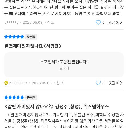
활동하는 과학커뮤니케이터인데요.차례를 보시면 황당한 가정을 제시하
끔하게 이루어지지 않았기에, 오해와 논쟁과 우연이 뒤섞여 있었고 우리가
는 질문들로 가득하죠?이러한 황당해 보이는 질문 하나를 끝까지 따라갔
아는 ‘사실’의 이면을 상상해보는 즐거움이 있다.
을 때 꼬리에 꼬리를 물고 질문이 이어지는 동안 그 어떤 과학보다 과학적
인 이야기가 펼쳐진다고 해요.황당한 가정이 현실화될 수 있는 가능성
일어나지 않을 일이라도, 그 답 또한 쓸모가 없더라도 꼬리에 꼬리를 무는
d*****y
2026.05.08.
신고
0
댓글
0
을 파헤치는 과정에서 오
질문을 따라가면 어느새 정교한 물리법칙으로 꽉 짜인 한 권의 과학을 만
나게 될 것이다.
종이책
알면재미있지않나요<서평단>
스포일러가 포함된 글입니다!
글보기
p*******a
2026.05.08.
신고
0
댓글
0
종이책
<알면 재미있지 않나요?> 강성주(항성), 위즈덤하우스
-＜알면 재미있지 않나요? - 기묘한 지구, 뒤틀린 우주, 과학의 수상한 사
건들＞ 강성주(항성), 위즈덤하우스🌞여지껏 많은 과학 관련 서적들을 읽
으면서 들었던 생각이 있다. 나도 과학 전공자이지만, 과학을 쉽게 설명하