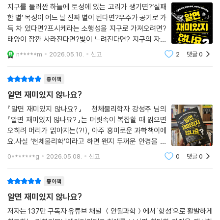
정을 보여줍니다. 보이지 않는 매질을 찾으려다, 결국 공간과 시간이라는
지구를 둘러싼 하늘에 토성에 있는 고리가 생기면?‘실패
다. PART 1. ‘우주적 스케일로 사고 치기’에서는 블랙홀에 가능한 한 가까
가장 기본적인 개념까지 다시 들여다보아야 했으니까요.
한 별’ 목성이 어느 날 진짜 별이 된다면?우주가 공기로 가
이 다가가보고, 빛의 속도도 확 줄여보고, 목성이 별로 만들어 태양계가 어
득 차 있다면?프시케라는 소행성을 지구로 가져오려면?
그래서 에테르의 실패는 헛수고가 아니었습니다. 오히려 과학자들이 어떻
떻게 바뀌는지 관찰하는 등 지구 바깥, 우주의 끝에서 시작해 결국 우리가
태양이 잠깐 사라진다면?빛이 느려진다면? 지구의 자전
게 생각을 바꿔가는지 가장 또렷하게 보여주는 사례였습니다. 처음부터 정
사는 세계가 어떤 물리법칙으로 작동하는지 보여준다.
축이 누워버린다면?중력이 줄어든다면?달이 사라진다
답을 알고 시작한 이야기가 아니라, 그럴듯한 가설을 끝까지 밀고 간 끝에
n*****m
2026.05.10.
신고
2
댓글
0
면?하루가 48시간이 된다면?다들 이 비슷한 상상을 해
더 큰 상대성이론이라는 세계가 열리는 이야기였지요.
PART 2. ‘기묘한 지구에서 살아남기’의 주요 키워드는 지구 안에서 떠올
본 적이 있지 않나? 그런데 대부분 곧바로 이런 상
알면 재미있지 않나요?
종이책
리는 시나리오들이다. 태양이 갑자기 사라지면 지구는 얼마 만에 얼어붙는
- 345p, ‘빛의 매질은 어떻게 유령이 되었을까’
지, 달이 없어지면 지구 자전축이 어떻게 달라지는지, 지구를 관통하는 터
알면 재미있지 않나요?
널이 있다면 반대편까지 가는 데 얼마나 걸리는지, 지구의 중력이 10퍼센
『알면 재미있지 않나요?』 천체물리학자 강성주 님의
--- 본문 중에서
트 줄어들면 건물과 바다와 대기는 어떻게 달라지는지, 강력한 태양 폭풍
『알면 재미있지 않나요?』는 머릿속이 복잡할 때 읽으면
이 일주일 동안 계속되면 전력망은 버틸 수 있는지를 검증해본다. 이 질문
오히려 머리가 맑아지는(?!), 아주 흥미로운 과학책이에
들은 우리가 당연하게 여기는 날들이 사실은 얼마나 아슬아슬한 균형 위에
요.사실 ‘천체물리학’이라고 하면 왠지 두꺼운 안경을 쓰
세워진 것인지 깨닫게 한다.
고 복잡한 수식을 풀어야 할 것 같잖아요?그런데 이 책,
0*******g
2026.05.08.
신고
0
댓글
0
제목부터 심상치 않아요.마치 ‘자, 이거 진짜 재밌는데 일
단 한번 들어봐!’라고 소매를 붙잡는 느
PART 3. ‘수상한 과학사 다시 보기’에서는 찰스 다윈이 갈라파고스에 가
종이책
지 못했다면 진화론의 역사가 어떻게 달라졌을지, 갈릴레이가 재판정에서
알면 재미있지 않나요?
‘그래도 지구는 돈다’고 정말 말했는지, 아폴로 11호의 달 착륙이 조작이었
다면 어디에서 들통났을지 등을 상상해본다. 과학의 진보는 교과서처럼 깔
저자는 137만 구독자 유튜브 채널 ＜안될과학＞에서 '항성'으로 활발하게