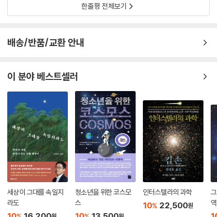
한줄평 전체보기
배송/반품/교환 안내
이 분야 베스트셀러
세상이 그대를 속일지
청소년을 위한 코스모
인터스텔라의 과학
그
라도
스
역
10
22,500
%
원
10
16,200
10
13,500
1
%
%
원
원