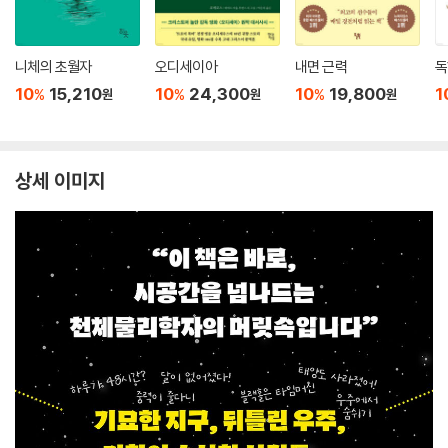
니체의 초월자
오디세이아
내면 근력
독
10
15,210
10
24,300
10
19,800
1
%
%
%
원
원
원
상세 이미지