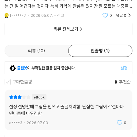
는 건 참 어렵다는 것이다. 특히 과학에 관심은 있지만 잘 모르는 대중들을
대상으로 과학을 이해시키기란 참 어렵다. 조금만 깊이 들어가는 순간, 전
l******7
2026.05.07.
신고
0
댓글
0
공자가 아닌
리뷰 전체보기
리뷰
10
한줄평
1
클린봇
이 부적절한 글을 감지 중입니다.
설정
구매한줄평
추천순
eBook
설정 설명할때 그림을 안쓰고 줄글처리함. 난잡한 그림이 각절마다
맨나중에 나오긴함.
a****3
2026.07.03.
0