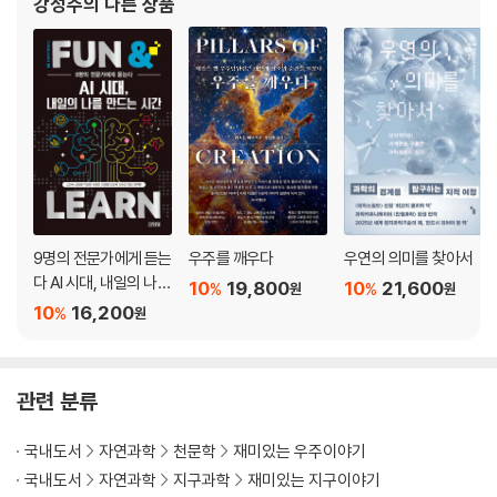
강성주
의 다른 상품
02. 다윈이 갈라파고스에 가지 못했다면
로 이해하는 아인슈타인의 세계》 《우주를
03. 갈릴레이는 ‘그래도 지구는 돈다’고 말했을까
04. 알렉산드리아 도서관이 불타지 않았다면
05. 티코 브라헤의 관측이 없었다면
06. 빛의 매질은 어떻게 유령이 되었을까
참고 자료
9명의 전문가에게 듣는
우주를 깨우다
우연의 의미를 찾아서
다 AI 시대, 내일의 나를
10
19,800
10
21,600
%
%
원
원
만드는 시간
10
16,200
%
원
관련 분류
국내도서
자연과학
천문학
재미있는 우주이야기
국내도서
자연과학
지구과학
재미있는 지구이야기