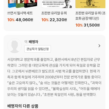
쓰면서 필사책 세트
초판본 유리알 유희
초판본 유리알 유희 (초
호화 금장 에디션)
10
48,060
10
22,320
%
%
원
원
10
31,500
%
원
역
배명자
관심작가 알림신청
서강대학교 영문학과를 졸업하고, 출판사에서 8년간 편집자로 근무
하였다. 그러던 중 대안교육에 관심을 가지게 되어 독일로 유학을 갔
다. 그곳에서 뉘른베르크 발도르프 사범 학교를 졸업하였다. 현재 가
족과 함께 독일에 거주하며 2008년부터 전문 번역가로 활동 중이다.
『숲은 고요하지 않다』, 『숨 쉬는 것들은 어떻게든 진화한다』, 『과학이
우리의 생각을 읽을 수 있다면』, 『불확실성의 시대』, 『어두울 때에야
보이는 것들이 있습니다』 『초판본 독일인의 사랑』 등을 번역했다.
배명자
의 다른 상품