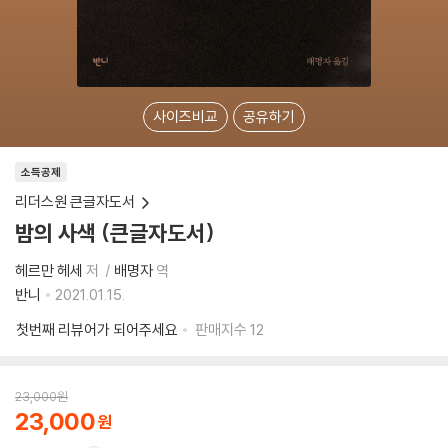
사이즈비교
공유하기
소득공제
리더스원 큰글자도서
밤의 사색 (큰글자도서)
헤르만 헤세
저
배명자
역
반니
2021.01.15.
첫번째 리뷰어가 되어주세요
판매지수
12
23,000
원
23,000