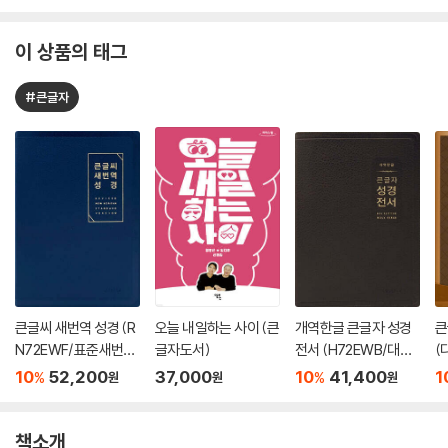
이 상품의 태그
#큰글자
큰글씨 새번역 성경 (R
오늘 내일하는 사이 (큰
개역한글 큰글자 성경
큰
N72EWF/표준새번역
글자도서)
전서 (H72EWB/대단
(
대단본/무지퍼/PU/반
본/무지퍼/PU/반달 색
단
10
52,200
37,000
10
41,400
1
%
%
원
원
원
달 색인/주석 없음/뉴
인/해설 없음/각주 없
다크네이비)
음/다크브라운)
책소개