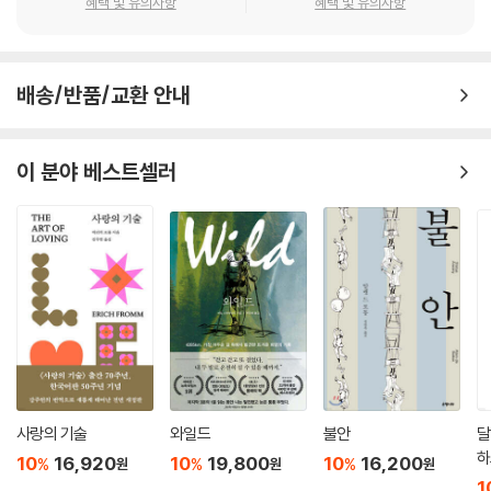
혜택 및 유의사항
혜택 및 유의사항
인간은 수많은 것을 두려워한다. 통증, 다른 사람의 평가, 자기 자신의 마
음, 잠들기, 잠에서 깨기, 외로움, 추위, 광기, 죽음을 두려워한다. 그러나
배송/반품/교환 안내
그 모든 것은 가면이자 위장에 불과하다. 실제로 인간이 두려워하는 대상
은 한 가지뿐이다. 몸을 던지는 것. 미지의 세계로 뛰어들기. 안전했던 모든
것을 뿌리치고 훌쩍 몸을 던지는 것이다. 그렇게 자기 자신을 송두리째 내
이 분야 베스트셀러
던진 경험이 있는 사람은, 그렇게 큰 믿음을 경험하고 운명을 철저히 믿어
본 사람은 두려움에서 벗어날 수 있다. 그는 지상의 법칙을 버리고 우주에
자신을 던져 전체의 흐름에 몸을 맡길 것이다.
--- p.66~67
절제의 습관은 작은 기쁨을 맛볼 수 있는 능력과 내적으로 연결되어 있다.
이런 능력은 누구에게나 선천적으로 있다. 하지만 그 능력을 발휘하려면
현대 생활이 왜곡하고 없애버린 적당한 명랑함, 사랑, 서정성이 필요하다.
주로 가난한 사람에게 선물로 주어지는 그런 작은 기쁨들은 눈에 보이지
않을뿐더러 일상의 곳곳에 무수하게 흩어져 있어서 일에 파묻혀 사는 수많
사랑의 기술
와일드
불안
달
은 사람의 둔감한 감성으로는 거의 느끼지 못할 정도가 되었다.
하
10
16,920
10
19,800
10
16,200
%
%
%
원
원
원
--- p.107
1