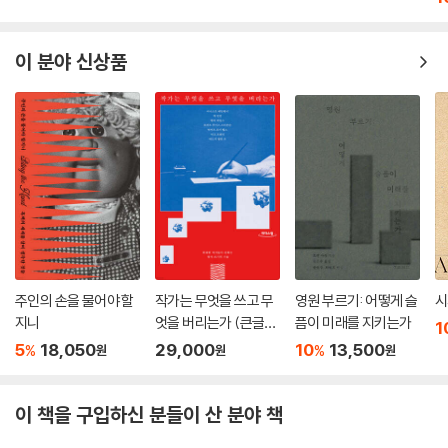
인간이 자연의 변덕이자 잔혹한 놀이라고 말하는 것은 인간이 자신을 너무
중요한 존재로 착각한 데서 비롯되었다. 인간의 삶은 새나 개미의 삶보다
이 분야 신상품
유난히 더 힘든 게 아니라 오히려 더 수월하고 아름답다는 걸 알아야 한다.
삶의 잔혹함과 죽음을 회피할 수 없음을 불평하지 말고, 그런 절망을 몸으
로 느끼며 받아들여야 한다. 자연의 추함과 무의미함을 마음속에 받아들일
수 있어야 비로소 그런 거친 무의미함에 맞설 수 있으며 의미를 찾으려 애
써 노력할 수 있다. 그것이야말로 인간이 할 수 있는 최고의 능력이고, 인간
이 할 수 있는 유일한 일이다.
--- p.112
지구와 태양이 다시 나를 위해 돌고 있다. 오늘도 푸른 하늘과 구름, 호수와
숲이 생기를 되찾은 내 눈에 오래도록 반사된다. 다시 내 것이 된 세상은 내
주인의 손을 물어야 할
작가는 무엇을 쓰고 무
영원 부르기: 어떻게 슬
시
심장 위에서 다양한 음으로 마법의 소리를 들려준다. 다채로운 내 삶을 기
지니
엇을 버리는가 (큰글자
픔이 미래를 지키는가
1
록하는 이곳에 오늘 나는 한 단어를 적어 넣고 싶다. ‘세상’ 또는 ‘태양’ 같은
도서)
5
18,050
29,000
10
13,500
%
%
원
원
원
단어, 마법이 물씬 풍기는 단어, 발음이 예쁜 단어, 충만함으로 가득한 단
어, 충만함보다 더 충만하고 풍부함보다 더 풍부한 단어, 완벽한 성취와 완
이 책을 구입하신 분들이 산 분야 책
벽한 지식을 의미하는 단어.
--- p.131