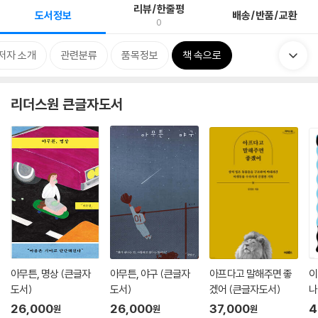
리뷰/한줄평
도서정보
배송/반품/교환
0
저자 소개
관련분류
품목정보
책 속으로
리더스원 큰글자도서
아무튼, 명상 (큰글자
아무튼, 야구 (큰글자
아프다고 말해주면 좋
이
도서)
도서)
겠어 (큰글자도서)
나
26,000
26,000
37,000
4
원
원
원