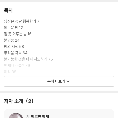
목차
당신은 정말 행복한가 7
외로운 밤 12
잠 못 이루는 밤 16
불면증 24
밤의 사색 58
두려움 극복 64
불가능한 것을 다시 시도하기 75
언제나 새롭게79
피리 88
무위의 기술 91
목차 더보기
작은 기쁨 104
행복 111
내면의 부유함 113
저자 소개
2
여름날의 기차 여행 118
파랑 나비 127
헤세의 일기 131
저
헤르만 헤세