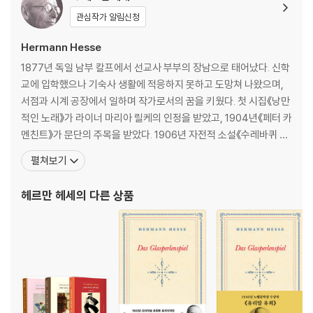
힘든 시절을 보내는 친구에게 180
관심작가 알림신청
악몽 182
한탄 184
Hermann Hesse
당신도 그것을 알까 186
1877년 독일 남부 칼프에서 선교사 부부의 장남으로 태어났다. 신학
쉼 없이 달리다 187
교에 입학했으나 기숙사 생활에 적응하지 못하고 도망쳐 나왔으며,
온갖 죽음 188
서점과 시계 공장에서 일하며 작가로서의 꿈을 키웠다. 첫 시집《낭만
어딘가에 190
적인 노래》가 라이너 마리아 릴케의 인정을 받았고, 1904년《페터 카
아름다운 오늘 191
멘친트》가 문단의 주목을 받았다. 1906년 자전적 소설《수레바퀴 아
절대 잊지 마라 192
래서》를 출간했고, 1919년 필명 ‘에밀 싱클레어’로《데미안》을 출간
펼쳐보기
세상이여, 안녕 194
했다. 가장 활발한 작품 활동을 한 1920년에는《클링조어의 마지막
여름》《클라인과 바그너》《방랑》《혼란 속으로 향한 시선》을 출간했
헤르만 헤세
의 다른 상품
다. 1946년《유리알 유희》로 노벨문학상과 괴