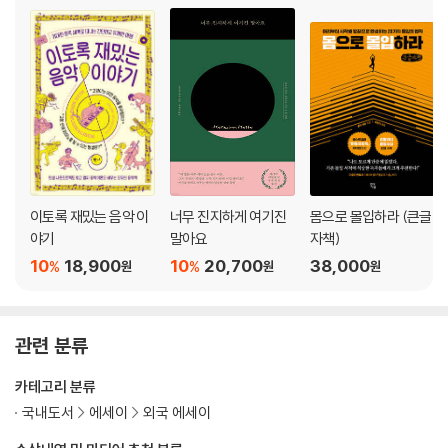
이토록 재밌는 음악 이
너무 진지하게 여기진
몸으로 몰입하라 (큰글
야기
말아요
자책)
10
18,900
10
20,700
38,000
%
%
원
원
원
관련 분류
카테고리 분류
국내도서
에세이
외국 에세이