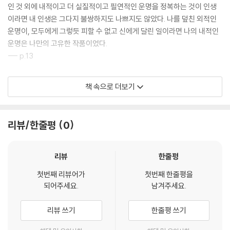
인 것 외에 내적이고 더 실질적이고 필연적인 운명을 정복하는 것이 인생
이라면 내 인생은 그다지 불쌍하지도 나쁘지도 않았다. 나를 덮친 외적인
운명이, 모두에게 그렇듯 피할 수 없고 신에게 달린 일이라면 나의 내적인
운명은 나만의 고유한 작품이었다.
--- p.13
모두가 피곤한 시간, 잔잔한 바람 소리와 벽지 뒤로 흘러내리는 미세한 먼
책 속으로 더보기
지 소리까지 크게 들리는 시간이 되고, 모든 감각이 곤두선다. 그리고 잠이
오지 않는다. 피로감만 눈과 생각에 얇은 베일을 씌우고, 혈관을 따라 쉼 없
이 흐르는 피의 소리가 들리고, 지끈거리는 머릿속에서 열을 내는 생명의
리뷰/한줄평
0
소리가 들리고, 일정하면서도 혼란스럽게 뛰는 맥박이 감지된다.
--- p.16~17
리뷰
한줄평
아, 우리가 서로를 생각하며 보이지 않는 침묵으로 연대할 수 있다면 얼마
첫번째 리뷰어가
첫번째 한줄평을
나 좋으랴! 나는 우리가 서로 이해하고 있다고 믿는다. 휴식을 모르는 우리
되어주세요.
남겨주세요.
의 예민한 신경은 메시지를 보내고 응답할 능력이 있다고 믿는다. 그러니
우리는 말하지 않고도 몇 킬로미터의 거리를 뛰어넘어 우리의 고통과 희망
리뷰 쓰기
한줄평 쓰기
을 이야기할 수 있으리라.
--- p.46~47