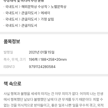
수상내역 및 미디어 추천 분류
국내도서
해외문학상 수상작
노벨문학상
국내도서
큰글자도서
에세이
국내도서
큰글자도서
가정 살림
국내도서
큰글자도서
품목정보
발행일
2021년 01월 15일
쪽수, 무게, 크기
196쪽 | 188*258*20mm
ISBN13
9791124280584
책 속으로
사실 행복과 불행을 세세히 따지는 건 아무 의미가 없다. 어차피 나는 인생
에서 행복했던 날보다 불행했던 날에 더 큰 무게를 두기 때문이다. 피할 수
없는 것을 의식적으로 받아들이고, 좋은 일과 나쁜 일을 무수히 겪고, 외적