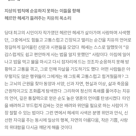
지상의 법칙에 순응하지 못하는 이들을 향해
헤르만 헤세가 들려주는 치유의 목소리
당대 최고의 시인이자 작가였던 헤르만 헤세가 살아가며 사랑하며 사색했
던, 그중에서도 힘들고 고통스럽고 긴장되고 떨리는 순간을 치유의 언어로
정갈하게 길어올린 산문과 시편들을 모았다. 헤세는 스스로 말했듯이 “유
감스럽게도 쉽고 편안하게 사는 법을 알지 못했던” 사람이다. 아침에 일어
나고 밥을 먹고 물을 마시고 다시 잠자리에 드는 것조차 순응하지 못해 방
황하고 고통을 겪고, 그로 인해 자살을 기도하기도 했다. 어떤 사람들은 아
무렇지도 않은 행위들이 그에게는 왜 그토록 고통스럽고 힘겨웠을까? 그
는 고뇌의 근원을 찾아 동양과 서양, 신과 자연, 현실과 이상, 삶과 죽음을
근원적이고도 조화롭게 탐색한다. 그리하여 정신의 족쇄를 풀어주는 치유
의 언어, 깊은 통찰력으로 얻은 순도 높은 영혼의 언어를 탄생시켰다. 타인
을 배려하고 부드럽게 감싸는 것은 배려와 위안을 필요로 하는 사람이 가
장 잘할 수 있는 법이다. 그런 면에서 헤세의 사색은 분명 위안과 안식, 신
선한 자극을 주는 동시에 일상의 행복, 자연의 아름다움, 작은 기쁨, 사랑
의 위대함을 다시금 깨닫게 해줄 것이다.