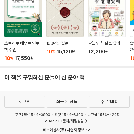
스토리로 배우는 인문
100년의 질문
오늘도 참 잘 살았네
쓸
학 수업
까
10
15,120
12,200
%
원
원
10
17,550
1
%
원
이 책을 구입하신 분들이 산 분야 책
로그인
최근 본 상품
주문/배송
고객센터 1544-3800
티켓 1544-6399
중고샵 1566-4295
eBook 1:1문의/채팅상담
예스이십사(주) 사업자 정보