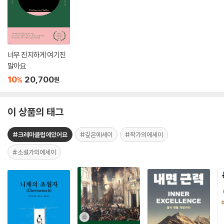
너무 진지하게 여기진
말아요
10
20,700
%
원
이 상품의 태그
#크레마클럽에있어요
#깊은에세이
#작가의에세이
#소설가의에세이