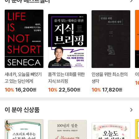
이 분야 베스트셀러
세네카, 오늘을 빼앗기
품격 있는 대화를 위한
인생을 위한 최소한의
이
고 있는 당신에게
지식 브리핑
생각
1
10
16,200
10
22,500
10
17,820
%
%
%
원
원
원
이 분야 신상품