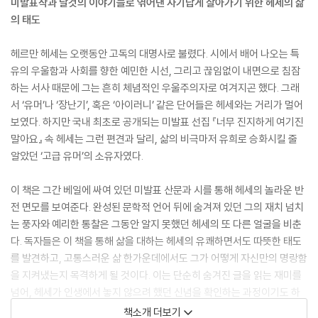
미발표작과 날것의 이야기들로 엮어낸 자기답게 살아가기 위한 헤세의 삶
의 태도
헤르만 헤세는 오랫동안 고독의 대명사로 불렸다. 시에서 배어 나오는 특
유의 우울함과 사회를 향한 예민한 시선, 그리고 끊임없이 내면으로 침잠
하는 서사 때문에 그는 흔히 체념적인 우울주의자로 여겨지곤 했다. 그래
서 ‘유머’나 ‘장난기’, 혹은 ‘아이러니’ 같은 단어들은 헤세와는 거리가 멀어
보였다. 하지만 국내 최초로 공개되는 미발표 선집 『너무 진지하게 여기진
말아요』 속 헤세는 그런 편견과 달리, 삶의 비극마저 유희로 승화시킬 줄
알았던 ‘고급 유머’의 소유자였다.
이 책은 그간 베일에 싸여 있던 미발표 산문과 시를 통해 헤세의 놀라운 반
전 면모를 보여준다. 완성된 문학적 언어 뒤에 숨겨져 있던 그의 재치 넘치
는 풍자와 예리한 통찰은 그동안 알지 못했던 헤세의 또 다른 얼굴을 비춘
다. 독자들은 이 책을 통해 삶을 대하는 헤세의 유쾌하면서도 따뜻한 태도
를 발견하고, 고통스러운 삶 한가운데에서도 그가 어떻게 자신만의 명랑함
을 지켜냈는지 목격하게 될 것이다. 이는 단순히 숨겨진 글을 읽는 재미를
넘어, 헤세가 인생에서 놓지 않으려 했던 신념을 확인하는 과정이기도 하
다.
책소개 더보기