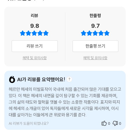
라면 가장 생생하고 솔직한 헤세를 만나게 될 것이다. 그 안에서 우리는 고
를 듣지 않으려고 계속 말하는 겁니다.”
독의 작가로만 기억되던 헤세가 사실은 얼마나 유쾌하고 자유로운 사람이
--- p.368
었는지를 발견할 수 있을 것이다.
리뷰
한줄평
9.8
9.7
독일 작가들 대부분은 자기 자신을 너무 진지하게 생각합니다. 하지만 헤
‘고독의 대명사’ 헤세의 민낯
르만 헤세는 그렇지 않습니다. 그는 냉소나 비통함 없이, 쾌활한 존엄성과
가장 가까운 이들이 전하는 날것의 이야기
솔직한 자기 아이러니를 통해 완벽하게 자기 자신을 웃음거리로 만들 줄
리뷰 쓰기
한줄평 쓰기
압니다.
미발표 작품들과 함께 수록된 헤세 최측근들의 생생한 기록은 그를 침묵과
--- p.395
고요 속에서만 진리를 구했던 은둔자로 기억하던 세상의 편견을 완전히 깨
혜택 및 유의사항
혜택 및 유의사항
뜨린다. 그와 가장 가까운 곳에서 그를 바라본 사람들은 헤세가 누구보다
잘 웃고 소박하며, 여유로운 방식으로 삶을 즐길 줄 알았던 인물이었다고
말한다. 특히 웃음을 만들어내는 데 언제나 진심이었던 그의 인간적인 면
AI가 리뷰를 요약했어요!
모는, 고독이라는 이름 아래 오랫동안 가려져 있던 헤세의 진짜 목소리를
헤르만 헤세의 미발표작이 국내에 처음 출간되어 많은 기대를 모으고
복원해낸다. 무겁고 어두운 이미지를 벗겨낸 그의 글은 놀랍도록 따뜻하고
있다. 이 책은 헤세의 내면을 깊이 탐구할 수 있는 기회를 제공하며,
유쾌하다. 삶의 비극 앞에서도 웃음을 잃지 않았던 한 인간의 진실한 모습
그의 삶의 태도와 철학을 엿볼 수 있는 소중한 작품이다. 표지와 띠지
을 통해 독자들은 커다란 위로를 얻을 수 있다.
에 헤세의 소개글이 있어 독자들에게 새로운 시각을 제시하며, 이시
대를 살아가는 이들에게 큰 위로와 용기를 준다.
“삶이 언제나 진지할 필요는 없다”
AI 리뷰가 도움이 되었나요?
0
0
비극을 축제로 바꾸는 헤세의 명랑한 인생 철학