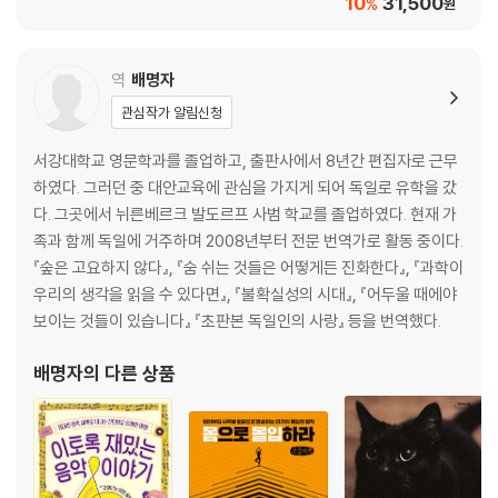
10
31,500
%
원
헤세가 다시 쓰다
헤세가 고쳐 쓴 이탈리아 고어로 작성되었던
역
배명자
마테오 반델로(Matteo Bandello)의 재미난 이야기
관심작가 알림신청
의도가 곧 행위이다 옷 바꿔 입기
서강대학교 영문학과를 졸업하고, 출판사에서 8년간 편집자로 근무
하였다. 그러던 중 대안교육에 관심을 가지게 되어 독일로 유학을 갔
chapter 04
다. 그곳에서 뉘른베르크 발도르프 사범 학교를 졸업하였다. 현재 가
내가 기억하는 것들,
족과 함께 독일에 거주하며 2008년부터 전문 번역가로 활동 중이다.
혹은 기억하고 싶은 것들
『숲은 고요하지 않다』, 『숨 쉬는 것들은 어떻게든 진화한다』, 『과학이
우리의 생각을 읽을 수 있다면』, 『불확실성의 시대』, 『어두울 때에야
헤르만 헤세가 직접 기록한 일화들
보이는 것들이 있습니다』 『초판본 독일인의 사랑』 등을 번역했다.
그라우뷘덴의 겨울 노트 에두아르트 엥겔스에게 보낸 편지 설문 조사 예술
배명자
의 다른 상품
과 과학 마티아스 클라우디우스가 말하기를 안녕 누군가를 위한 짧은 이야
기 푸가가 뭡니까? 그림엽서 하이데거 혹은 헤르만 헤세
chapter 05