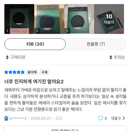
『황야의 이리』에서 헤세는 이렇게 썼다. “수준 높은 유머는 자기 자신을 더
10
이상 진지하게 생각하지 않는 것에서 시작된다.” 이 책은 바로 그 명제를
더보기
삶으로 실천한 헤세의 기록이다. 일평생 헤세는 누구보다 깊이 인간의 고
통을 들여다본 작가였다. 두 차례의 세계대전, 개인의 내밀한 붕괴, 시대의
3
3
3
폭력 앞에서도 그가 끝내 놓지 않은 것은 웃음이었다. 스스로를 너무 심각
리뷰
20
한줄평
7
하게 여기지 않을 때 비로소 삶을 온전히 볼 수 있다는 것을, 그는 글로써
끊임없이 증명했다. 수록된 글들은 길지 않다. 그러나 짧고 강렬한 글 한 편
구매리뷰
추천순
한 편이 마음 깊숙한 곳을 건드린다. 삶에 치일 때, 우리는 웃음을 사치라고
여긴다. 그러나 헤세는 오히려 그때야말로 유머가 필요하다고 말한다. 자
기답게 사는 삶을 향한 내면으로의 여정 역시, 어쩌면 자기 자신을 향한 너
종이책
구매
그러운 웃음에서 시작되는지도 모른다.
너무 진지하게 여기진 말아요2
제목부터 가벼운 마음으로 보라고 말해주는 느낌이라 부담 없이 펼치기 좋
다. 내용도 심각하게 분석하거나 교훈을 주려 하기보다는 일상 속 생각들
을 편하게 풀어놓은 에세이 스타일이라 술술 읽힌다. 깊은 메시지를 찾기
보다는 그냥 기분 전환용으로 읽기 좋은 책이다.
p******2
2026.06.21.
신고
0
댓글
0