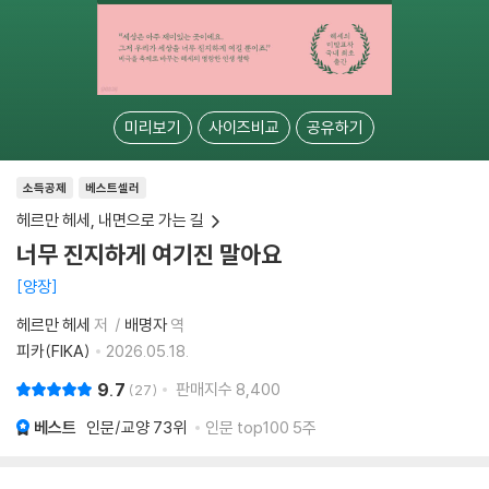
미리보기
사이즈비교
공유하기
소득공제
베스트셀러
헤르만 헤세, 내면으로 가는 길
너무 진지하게 여기진 말아요
양장
헤르만 헤세
저
배명자
역
피카(FIKA)
2026.05.18.
9.7
판매지수
8,400
27
베스트
인문/교양
73위
인문 top100 5주