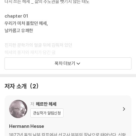
다시 쓰는 헤세 _ 삶의 주도권을 뺏기지 않는 태도
chapter 01
우리가 미처 몰랐던 헤세,
날카롭고 유쾌한
진지한 문학가의 얼굴 뒤에 감춰져 있던
헤세의 풍자와 재치가 담긴 글
목차 더보기
작가와의 만남 가지지 못한 사람들 슈바벤식 풍자 카사노바의 회심 I 카사
노바의 회심 II 카사노바의 회심 III 카사노바의 회심 IV 포도주 연구 크뇔게
박사의 종말 전쟁이 2년을 넘기면 화덕과 나눈 대화 남쪽 휴양도시 지구의
저자 소개
2
인구과잉 수영에 잠깐 한눈팔기 헤르만 헤세 문학의 밤 정상국 보고서 마
사게타이족 이야기 잠 못 이루는 밤에 에두아르트가 동시대인과 시대에 맞
게 시간을 보내는 방법 문학적인 일상 그림 형제의 한 동화에 관하여 멀리
저
헤르만 헤세
뛰기
관심작가 알림신청
chapter 02
Hermann Hesse
암울한 시간 속에서,
1877년 독일 남부 칼프에서 선교사 부부의 장남으로 태어났다. 신학