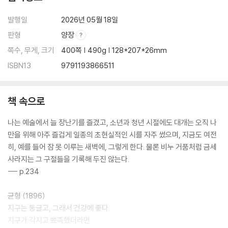
발행일
2026년 05월 18일
판형
양장
쪽수, 무게, 크기
400쪽 | 490g | 128*207*26mm
ISBN13
9791193866511
책 속으로
나는 예술에서 늘 장난기를 즐겼고, 소년과 청년 시절에도 대개는 오직 나
만을 위해 아주 즐겁게 일종의 초현실적인 시를 자주 썼으며, 지금도 여전
히, 예를 들어 잠 못 이루는 새벽에, 그렇게 한다. 물론 비누 거품처럼 금세
사라지는 그 구절들을 기록해 두진 않는다.
--- p.234
균형 (1896)
지구는 둥글고, 그래서 건강에 좋다.
지구가 각지고 뾰족했더라면