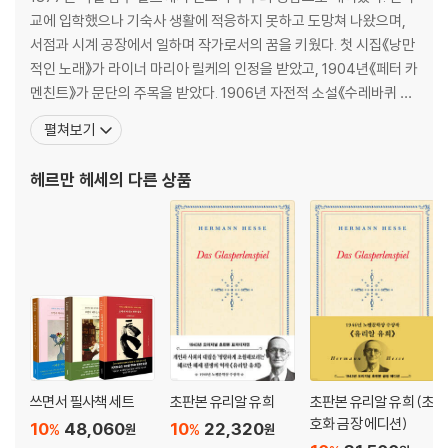
유쾌함 한 줌
교에 입학했으나 기숙사 생활에 적응하지 못하고 도망쳐 나왔으며,
서점과 시계 공장에서 일하며 작가로서의 꿈을 키웠다. 첫 시집《낭만
어쩌다 한 번씩 쓴 농담 시
적인 노래》가 라이너 마리아 릴케의 인정을 받았고, 1904년《페터 카
멘친트》가 문단의 주목을 받았다. 1906년 자전적 소설《수레바퀴 아
사랑의 노래 술꾼 균형 아름다운 5월에 트리오 모리타트 죽음 생각 만찬
래서》를 출간했고, 1919년 필명 ‘에밀 싱클레어’로《데미안》을 출간
펼쳐보기
파티 숲밤 5월 재의 수요일 아침 시골길 노래 비자발적 헌납 악순환 베네
했다. 가장 활발한 작품 활동을 한 1920년에는《클링조어의 마지막
치아에서 온 그림엽서 노화 사진첩 출구 5주간의 요양 뒤에 취리히 인근
여름》《클라인과 바그너》《방랑》《혼란 속으로 향한 시선》을 출간했
헤르만 헤세
의 다른 상품
베레나호프에서 온천 치료 팔름슈트룀 대문호의 발라드 세례자 요한에게
다. 1946년《유리알 유희》로 노벨문학상과 괴
술꾼 헤르만이 말했다 편지 한 통 돼지처럼 정신분열증 시인이 부르는 죽
음의 찬가 쉰 살이 된 남자 가르침 살짝 취해서 어느 편집자가 보낸 편지 휘
파람 헌향 추측 통풍 장인이 말하기를 혼령들의 합창 정원사는 꿈꾼다 사
자의 애도 수용 내가 먹고, 네가 먹고 게르만인은 가끔 하일 히틀러라고 외
치는 대신 다음 구절을 읊는다 경고 궤변 타락 고양이에 관하여 제안 머리
가 없으면 깜짝 선물 노인이 말하기를 복수 결혼 운 순례자의 노래 흠 있는
천사 불가피함 강인함 차용 너무 늙어버린 작가의 초상 위로의 말 잘베 슈
발베 나의 비평가들에게 중국의 전설 심리학 결산 친구들에게 보내는 답장
쓰면서 필사책 세트
초판본 유리알 유희
초판본 유리알 유희 (초
chapter 03
호화 금장 에디션)
10
48,060
10
22,320
%
%
원
원
르네상스의 이야기꾼,