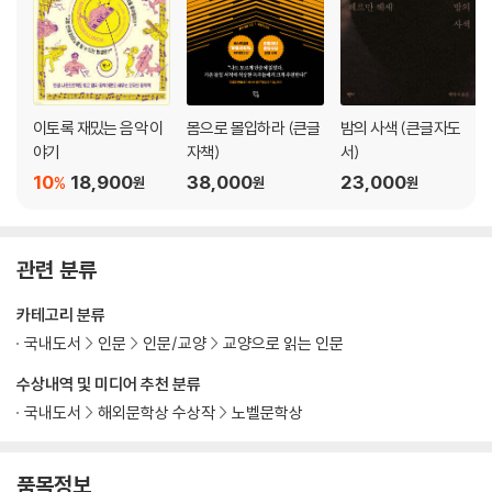
남들이 본 헤세,
헤세가 모르는 헤세
헤르만 헤세를 곁에서 지켜본 이들이 전하는 일화들
이토록 재밌는 음악 이
몸으로 몰입하라 (큰글
밤의 사색 (큰글자도
어머니의 편지와 일기에 등장하는 일화 마울브론 탈출기 마르틴 크납 191
야기
자책)
서)
0년경 코른탈의 미용실에서 시인과 병장 헤르만 헤세에게 새장에 갇힌 산
10
18,900
38,000
23,000
%
원
원
원
비둘기 작가 지우기 영원한 소년 하락장에 대처하는 자세 귀한 흰쥐 군터
뵈머, 나의 도둑 헤르만 헤세에 관한 일화들 군터 뵈머가 쓴 후기 비난조차
웃음으로 헤세의 온기 언제까지나 이름표의 무게
관련 분류
이 책을 세상에 선물하며
카테고리 분류
출처 표기
국내도서
인문
인문/교양
교양으로 읽는 인문
수상내역 및 미디어 추천 분류
국내도서
해외문학상 수상작
노벨문학상
품목정보