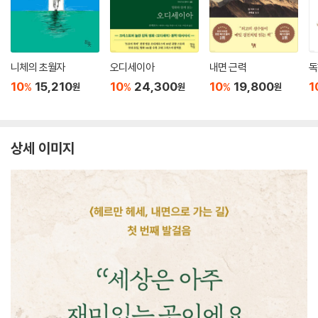
니체의 초월자
오디세이아
내면 근력
독
10
15,210
10
24,300
10
19,800
1
%
%
%
원
원
원
상세 이미지