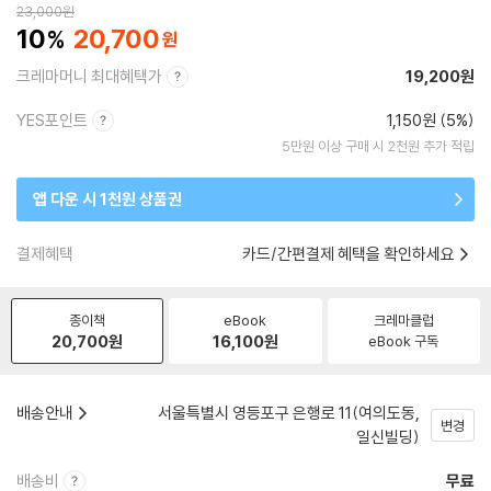
23,000
원
10
20,700
크레마머니 최대혜택가
19,200원
YES포인트
1,150원 (5%)
5만원 이상 구매 시 2천원 추가 적립
앱 다운 시 1천원 상품권
결제혜택
카드/간편결제 혜택을 확인하세요
종이책
eBook
크레마클럽
20,700
원
16,100
원
eBook 구독
배송안내
서울특별시 영등포구 은행로 11(여의도동,
변경
일신빌딩)
배송비
무료