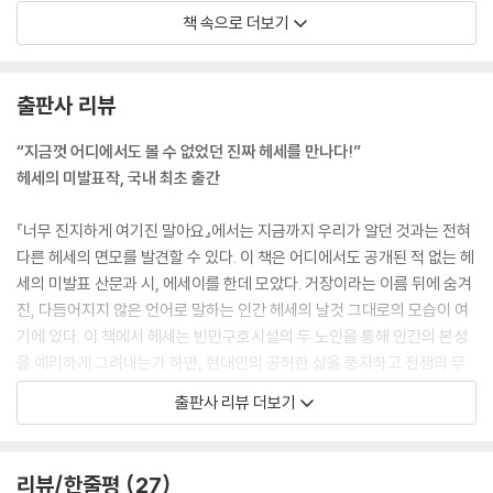
어떻게 우리가 이토록 편히 앉아 있을 수 있을까?
책 속으로 더보기
지구는 둥글지만 우리는 길쭉하다.
그것은 걱정할 일이 아니리.
우리가 똑같이 둥글었더라면,
출판사 리뷰
자연 곳곳을 굴러다녔을 테니까.
--- p.239
“지금껏 어디에서도 볼 수 없었던 진짜 헤세를 만나다!”
헤세의 미발표작, 국내 최초 출간
세상이 없는 듯이 세상에 살기, 법을 존중하면서도 법을 넘어서기, ‘소유하
지 않는 듯이’ 소유하기, 포기하지 않는 듯이 포기하기, 자주 인용되고 사랑
『너무 진지하게 여기진 말아요』에서는 지금까지 우리가 알던 것과는 전혀
받는 이 모든 귀한 삶의 지혜를 실현할 수 있는 건 오직 유머뿐이다.
다른 헤세의 면모를 발견할 수 있다. 이 책은 어디에서도 공개된 적 없는 헤
--- p.314
세의 미발표 산문과 시, 에세이를 한데 모았다. 거장이라는 이름 뒤에 숨겨
진, 다듬어지지 않은 언어로 말하는 인간 헤세의 날것 그대로의 모습이 여
모든 유머 중에서 가장 사랑스러운 것은 역시 의도하지 않은 유머이다.
기에 있다. 이 책에서 헤세는 빈민구호시설의 두 노인을 통해 인간의 본성
--- p.335
을 예리하게 그려내는가 하면, 현대인의 공허한 삶을 풍자하고 전쟁의 무
의미함을 고발하기도 하고, 공장에서 찍어낸 듯 규격화된 휴양지를 통해
출판사 리뷰 더보기
시인 헤르만 헤세는 같이 있기 아주 불편한 사람들과 한자리에 있었다. 한
현대 관광 산업도 날카롭게 비판한다. 이처럼 독창적인 상상력과 촌철살인
지인이 적당한 기회에 그를 따로 불러 물었다. “이렇게 말을 많이 하시다
으로 가득한 글들은 우리가 몰랐던 헤세의 또 다른 모습을 보여준다. 헤세
니, 정말 놀랍네요. 이 사람들을 별로 좋아하지 않는 줄 알았습니다!”
를 이미 사랑하는 독자라면 그의 새로운 매력을, 헤세를 처음 만나는 독자
리뷰/한줄평
27
“맞습니다.” 헤세가 대꾸했다. “그들도 마찬가지일 겁니다. 나는 그들 얘기