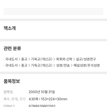
책소개
관련 분류
국내도서
종교
기독교(개신교)
목회와 신학
설교/성경연구
국내도서
종교
기독교(개신교)
성경/찬송
해설성경/주석성경
품목정보
발행일
2000년 10월 31일
쪽수, 무게, 크기
430쪽 | 153*224*30mm
ISBN13
9788939802162