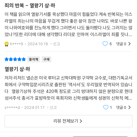
죄의 반복 - 열왕기 상·하
이 책을 읽으며 열왕기서를 묵상했다.마음이 힘들었다.계속 반복되는 이스
라엘의 죄는나의 마음을 무겁게 했다.좋은 왕이 잠깐 나와도 바로 나쁜 왕
이 나와여호와를 진노하게 했다.그러면서 나도 돌아봤다.나도 그러지는 않
았나?또한 리더에 대해 생각했다.리더로 인하여 이스라엘이 죄를 짓나아
니면 하나님의 뜻을 따르나가 결정된다.마지막으로 모범이다.우리를 통하
h****9
2024.10.19.
신고
5
댓글
0
여 세상이 하나님을
종이책
구매
열왕기 상·하
저자 리처드 넬슨은 미국 루터교 신학대학원 구약학 교수로, 대한기독교서
회에서 구약학입문시리즈로 출판된 '역사서'도 우리말로 번역되어 있습니
다. 열왕기상하 주석은 420쪽 정도로 그리 방대하지 않은 분량으로 현대
성서주석 총서가 표방하듯이 목회자와 신학생들에게 성경의 신학적 메시
지를 제공해 주고 있습니다. 역사비평에 근거한 주석을 하면서도, 여러 번
s*****d
2024.01.17.
신고
1
댓글
0
역본을 참조하여 굳
리뷰 전체보기