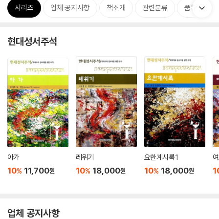
시리즈
업체 공지사항
책소개
관련분류
품목정보
현대성서주석
아가
레위기
요한계시록 1
여
10
11,700
10
18,000
10
18,000
1
%
%
%
원
원
원
업체 공지사항