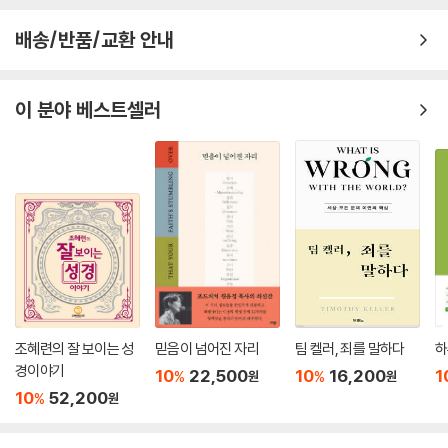
배송/반품/교환 안내
이 분야 베스트셀러
조혜련의 잘 보이는 성
믿음이 넘어진 자리
팀 켈러, 죄를 말하다
하
경이야기
10
22,500
10
16,200
1
%
%
원
원
10
52,200
%
원