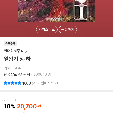
사이즈비교
공유하기
소득공제
현대성서주석
열왕기 상·하
리차드 넬슨
한국장로교출판사
2000.10.31.
10.0
판매지수
78
4
23,000
원
10
20,700