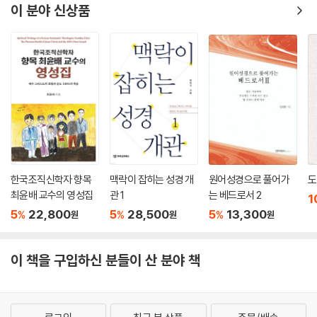
이 분야 신상품
한국조직신학자 향목
맥락이 잡히는 성경 개
원어성경으로 풀어가
도
최윤배 교수의 영성집
관 1
는 베드로서 2
1
5
22,800
5
28,500
5
13,300
%
%
%
원
원
원
이 책을 구입하신 분들이 산 분야 책