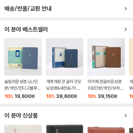
배송/반품/교환 안내
이 분야 베스트셀러
슬림쉬운성경 (소/단
개역개정 큰 글자 굿모
아가페 큰글쉬운성경
개
본/색인/인디고블루/
닝성경&새찬송가(중/
(대/단본/색인/브라
W
무지퍼)
합본/색인/PU/지퍼/
운)
색
10
19,800
10
39,600
10
39,150
1
%
%
%
원
원
원
잉키블루)
지
이 분야 신상품