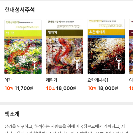
현대성서주석
아가
레위기
요한계시록 1
여
10
11,700
10
18,000
10
18,000
1
%
%
%
원
원
원
책소개
성경을 연구하고, 해석하는 사람들을 위해 미국장로교에서 기획되고, 저