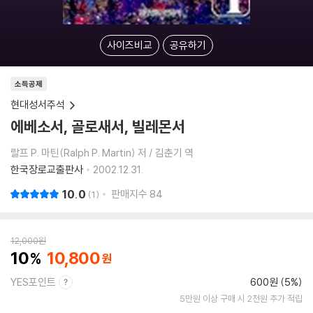
사이즈비교
공유하기
소득공제
현대성서주석
에베소서, 골로새서, 빌레몬서
랄프 P. 마틴(Ralph P. Martin) 저 / 김춘기 역
한국장로교출판사
2002.12.31.
10.0
판매지수
84
1
12,000
원
10
10,800
YES포인트
600원 (5%)
5만원 이상 구매 시 2천원 추가 적립