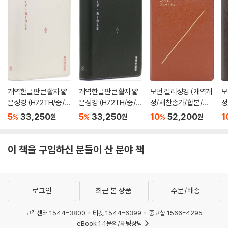
개역한글판 큰활자 얇
개역한글판 큰활자 얇
모던 컬러성경 (개역개
모
은성경 (H72TH/중/단
은성경 (H72TH/중/단
정/새찬송가/합본/지
정
본/무지퍼/색인/PU/
본/무지퍼/색인/PU/
퍼/천연우피/색인/소/
퍼
5
33,250
5
33,250
10
52,200
1
%
%
%
원
원
원
십자가/베이지)
십자가/블랙)
레드브라운)
다
이 책을 구입하신 분들이 산 분야 책
로그인
최근 본 상품
주문/배송
고객센터 1544-3800
티켓 1544-6399
중고샵 1566-4295
eBook 1:1문의/채팅상담