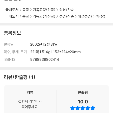
국내도서
종교
기독교(개신교)
성경/찬송
국내도서
종교
기독교(개신교)
성경/찬송
해설성경/주석성경
품목정보
발행일
2002년 12월 31일
쪽수, 무게, 크기
221쪽 | 514g | 153*224*20mm
ISBN13
9788939802414
리뷰/한줄평
1
리뷰
한줄평
10.0
첫번째 리뷰어가
되어주세요.