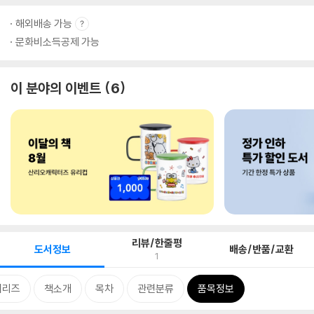
해외배송 가능
문화비소득공제 가능
이 분야의 이벤트
6
리뷰/한줄평
도서정보
배송/반품/교환
1
시리즈
책소개
목차
관련분류
품목정보