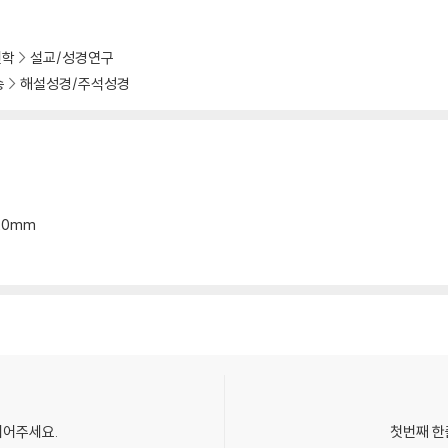
신학
설교/성경연구
송
해설성경/주석성경
*20mm
되어주세요.
첫번째 한