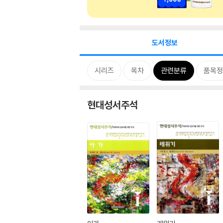
도서정보
시리즈
목차
관련분류
품목정
현대성서주석