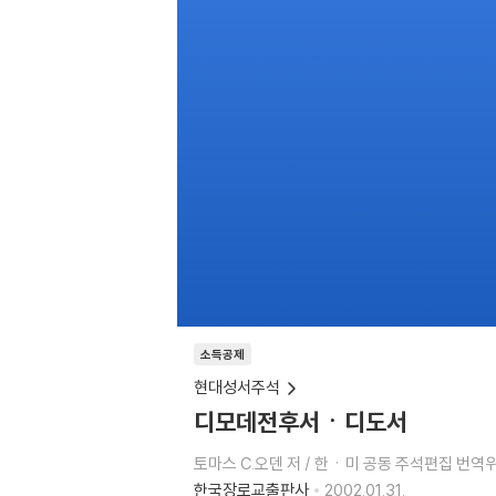
소득공제
현대성서주석
디모데전후서ㆍ디도서
토마스 C.오덴 저 / 한ㆍ미 공동 주석편집 번역
한국장로교출판사
2002.01.31.