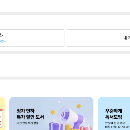
팔기
내 
00원