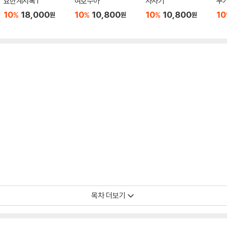
요한계시록 1
여호수아
사사기
누
10
18,000
10
10,800
10
10,800
10
%
%
%
원
원
원
목차 더보기