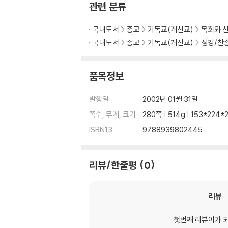
관련 분류
중보자 예수 그리스도
거짓 교리와 참된 교리
국내도서
종교
기독교(개신교)
목회와 
건전한 교리와 올바른 삶
국내도서
종교
기독교(개신교)
성경/찬
제3부 목회적 돌봄
교회에서의 예배와 의식
품목정보
압제자와 압박받는 이들을 위한 훈계
목회상담, 권징, 그리고 훈계
발행일
2002년 01월 31일
쪽수, 무게, 크기
280쪽 | 514g | 153*224
제4부 올바른 성직 임명
ISBN13
9788939802445
목회에 대한 책임
교회지도자의 자질
성직의 견고함에 대한 권고
리뷰/한줄평
0
제5부 편지의 결론
개인적인 메시지와 축복의 기도
리뷰
참고문헌
첫번째 리뷰어가 