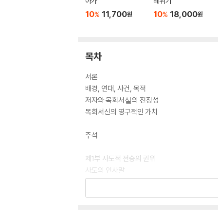
아가
레위기
10
11,700
10
18,000
%
%
원
원
목차
서론
배경, 연대, 사건, 목적
저자와 목회서싵의 진정성
목회서신의 영구적인 가치
주석
제1부 사도적 전승의 권위
사도의 인사말
성경의 권위와 전승 수립
제2부 기독교 설교의 핵심
선포