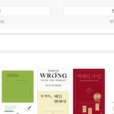
기
사항
혜