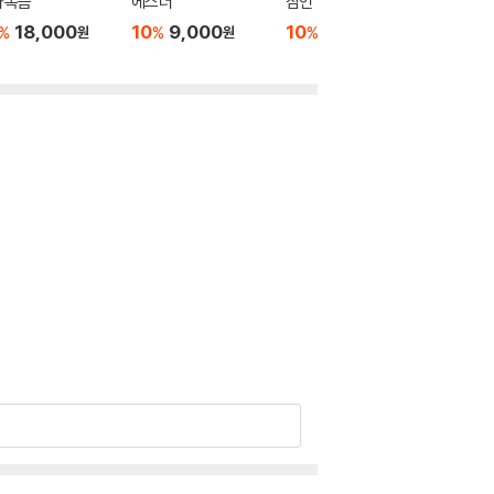
가복음
에스더
잠언
역대 상 ·
18,000
10
9,000
10
18,000
10
1
%
%
%
%
원
원
원