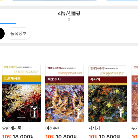
리뷰/한줄평
0
품목정보
요한계시록 1
여호수아
사사기
누
10
18,000
10
10,800
10
10,800
10
%
%
%
원
원
원