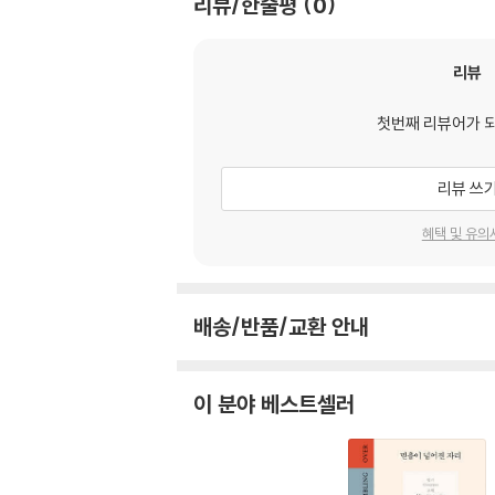
리뷰/한줄평
0
4:14~15 갈릴리 초기 사역의 개요
4:16~30 나사렛 회당에서의 예수
4:31~5:16 갈릴리에서 더해 가는 성공적 사역
리뷰
5:17~6:11 종교 지도자들과의 초기 논쟁
6:12~16 열두 사도의 선택
첫번째 리뷰어가 
6:17~9:6 열두 사도의 선택과 파송의 중간기 
9:7~50 수난의 전조와 예고
리뷰 쓰
예루살렘으로의 여행 누가복음 9:51~19:28
혜택 및 유의
9:51~62 예수께서 여행의 성격을 분명히 하시
10:1~24 칠십 인의 선교
10:25~42 말씀 듣기에 관한 두 가지 이야기
배송/반품/교환 안내
11:1~13 기도에 관한 교훈
11:14~12:1 충돌과 논쟁
12:2~13:9 격려와 경고
이 분야 베스트셀러
13:10~35 수난에 대한 긴장가 예조
14:1~24 식탁에서의 담화
14:25~35 제자된에 관한 교훈
15:1~32 기쁨에 관한 세가지 비유