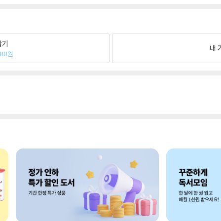
팔기
내 
000원