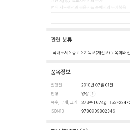
개관(槪觀):설교자로서의 누가
범위:사도행전과 북음서들 중에서의 누가복음
체제:본서의 사용을 위한 권고
주석
서문 누가복음1:1~4
관련 분류
유아기와 소년기의 이야기들 누가복음1:5~2:5
국내도서
종교
기독교(개신교)
목회와 
1:5~56 요한의 수태와 예수의 탄생 예고
1:57~2:21 세례 요한의 출생과 예수의 탄생
2:22~52 성전에서의 예수에 관한 두 이야기
품목정보
사역을 위해 준비하시다 누가복음3:1~4:13
발행일
2010년 07월 01일
3:1~20 세례 요한의 사역
판형
양장
3:21~22 세례 받으시는 예수
쪽수, 무게, 크기
373쪽 | 674g | 153*224
3:23~38 예수의 가계
ISBN13
9788939802346
4:1~13 시험 받으시는 예수
갈릴리에서 사역을 시작하시다 누가복음 4:14~