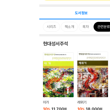
도서정보
시리즈
책소개
목차
관련분류
현대성서주석
아가
레위기
10
11,700
10
18,000
%
%
원
원