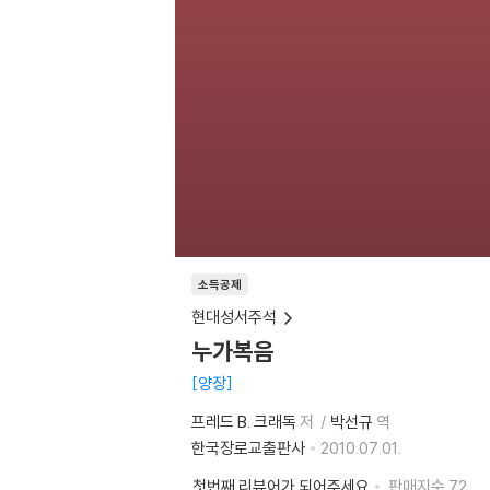
소득공제
현대성서주석
누가복음
양장
프레드 B. 크래독
저
박선규
역
한국장로교출판사
2010.07.01.
첫번째 리뷰어가 되어주세요
판매지수
72