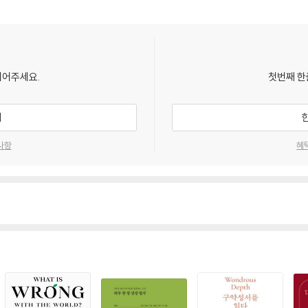
되어주세요.
첫번째 한
사역
기
사항
혜
다