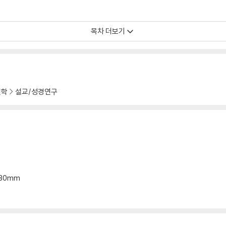
목차 더보기
2
신학
설교/성경연구
*30mm
9:50