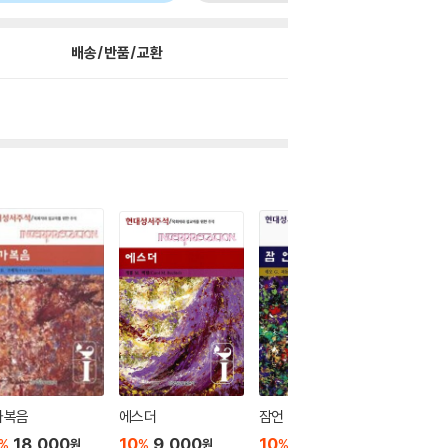
배송/반품/교환
가복음
에스더
잠언
역대 상 ·
18,000
10
9,000
10
18,000
10
1
%
%
%
%
원
원
원