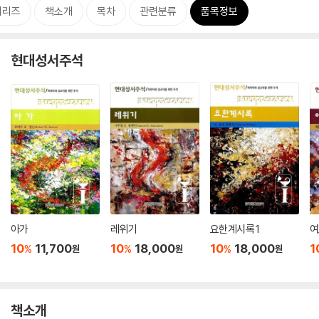
시리즈
책소개
목차
관련분류
품목정보
현대성서주석
아가
레위기
요한계시록 1
여
10
11,700
10
18,000
10
18,000
1
%
%
%
원
원
원
책소개