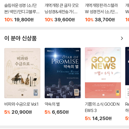
시편 108편 에돔에는 내 신을 던질지며 ... 453
슬림쉬운성경 (소/단
개역개정 큰 글자 굿모
개역개정판 라스텔라
개
본/색인/인디고블루/
닝성경&새찬송가(중/
W 성경전서 (소/단본/
W
시편 109편 저희는 저주하여도 주는 내게 복을 주소서 ... 454
무지퍼)
합본/색인/PU/지퍼/
색인/NKR62ETHU1/
색
시편 110편 내 우편에 앉으라 ... 456
10
19,800
10
39,600
10
38,700
1
%
%
%
원
원
원
잉키블루)
지갑식/다크블루)
지
시편 111편 주의 행사를 즐거워하라 ... 463
..
이 분야 신상품
..
비파와 수금으로 Vol.1
약속의 별
기쁨의 소식 GOOD N
R
EWS 3
하
5
20,900
5
6,650
%
%
원
원
5
14,250
5
%
원