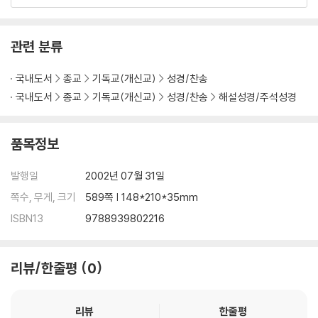
제1권 시편 1~41편 ... 75
시편 1편 율법을 즐거워하며 ... 77
시편 2편 너는 내 아들이라 ... 82
관련 분류
시편 3편 내 대적이 많소이다 ... 90
시편 4편 잃어버린 명예 ... 95
국내도서
종교
기독교(개신교)
성경/찬송
시편 5편 나의 왕, 나의 하나님이여 ... 97
국내도서
종교
기독교(개신교)
성경/찬송
해설성경/주석성경
..
..
품목정보
제2권 시편 42~72편 ... 239
시편 42,43편 내 영혼이 주를 갈급하나이다 ... 241
발행일
2002년 07월 31일
시편 44편 우리가 주를 위하여 죽임을 당케 되며 ... 245
쪽수, 무게, 크기
589쪽 | 148*210*35mm
시편 45편 왕후는 왕의 우편에 서도다 ... 250
ISBN13
9788939802216
시편 46편 내 주는 강한 성이요 ... 252
시편 47편 온 땅에 왕이심이라 ... 257
..
리뷰/한줄평
0
..
제3권 시편 73~89편 ... 321
리뷰
한줄평