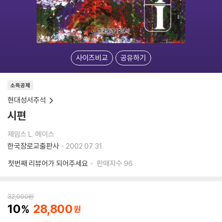
사이즈비교
공유하기
소득공제
현대성서주석
시편
제임스 L. 메이스
한국장로교출판사
2002.07.31.
첫번째 리뷰어가 되어주세요
판매지수
96
32,000
원
10
28,800