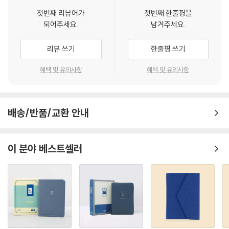
시편 73편 마음의 정결한 자는 복이 있나니 ... 323
첫번째 리뷰어가
첫번째 한줄평을
시편 74편 주의 회중의 기억하소서! ... 327
되어주세요.
남겨주세요.
시편 75편 오만히 행치 말라 ... 332
시편 76편 주는 경외할 자시니 ... 334
리뷰 쓰기
한줄평 쓰기
시편 77편 주의 종적을 알 수 없었나이다 ... 336
..
혜택 및 유의사항
혜택 및 유의사항
..
제4권 시편 90~106편 ... 381
배송/반품/교환 안내
시편 90편 우리에게 우리 날 계수함을 가르치사 ... 383
시편 91편 나의 피난처요, 나의 요새요 ... 391
시편 92편 하나님 앞에 선 악인과 의인 ... 394
이 분야 베스트셀러
시편 93편 여호와께서 통치하시니 ... 396
시편 94편 보수하시는 하나님이여 ... 398
..
..
제5권 시편 107~150편 ... 447
시편 107편 주의 인자를 생각하라 ... 449