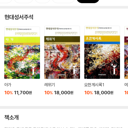
현대성서주석
아가
레위기
요한계시록 1
여
10
11,700
10
18,000
10
18,000
1
%
%
%
원
원
원
책소개