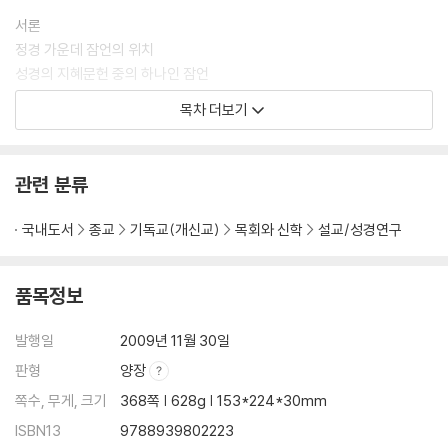
서론
정경 가운데 잠언의 위치
성경의 지혜문헌 중의 하나인 잠언
지혜의 의미
목차 더보기
지혜의 보편적인 특성
지혜전승의 사회적인 위치
현자
관련 분류
지혜문헌의 언어와 수사학
현자의 상상력
국내도서
종교
기독교(개신교)
목회와 신학
설교/성경연구
현대의 교회를 위한 잠언의 메시지
주석
품목정보
첫 번째 모음집: 잠언 1~9장
두 번째 모음집: 잠언 10:1~22:16
발행일
2009년 11월 30일
세 번째 모음집: 잠언 22:17~24:22
판형
양장
네 번째 모음집: 잠언 24:23~34
쪽수, 무게, 크기
368쪽 | 628g | 153*224*30mm
다섯 번째 모음집: 잠언 25~29장
ISBN13
9788939802223
여섯 번째 모음집: 잠언 30장