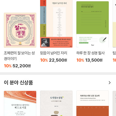
조혜련의 잘 보이는 성
믿음이 넘어진 자리
하루 한 장 성경 필사
팀
경이야기
10
22,500
10
13,500
1
%
%
원
원
10
52,200
%
원
이 분야 신상품