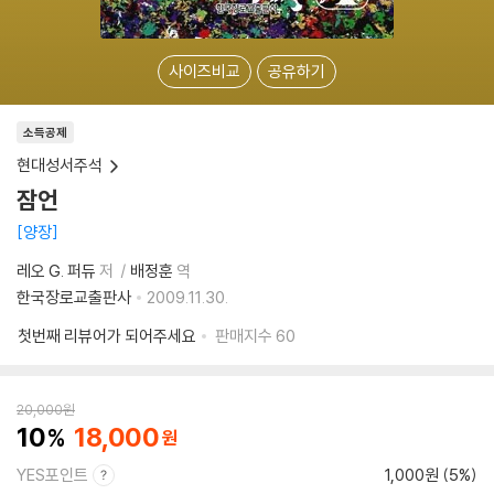
사이즈비교
공유하기
소득공제
현대성서주석
잠언
양장
레오 G. 퍼듀
저
배정훈
역
한국장로교출판사
2009.11.30.
첫번째 리뷰어가 되어주세요
판매지수
60
20,000
원
10
18,000
YES포인트
1,000원 (5%)