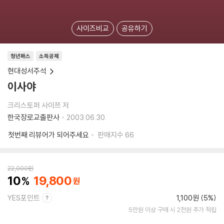
사이즈비교
공유하기
청년패스
소득공제
현대성서주석
이사야
크리스토퍼 사이쯔 저
한국장로교출판사
2003.06.30.
첫번째 리뷰어가 되어주세요
판매지수
66
22,000
원
10
19,800
YES포인트
1,100원 (5%)
5만원 이상 구매 시 2천원 추가 적립