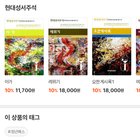
현대성서주석
아가
레위기
요한계시록 1
여
10
11,700
10
18,000
10
18,000
1
%
%
%
원
원
원
이 상품의 태그
#청년패스