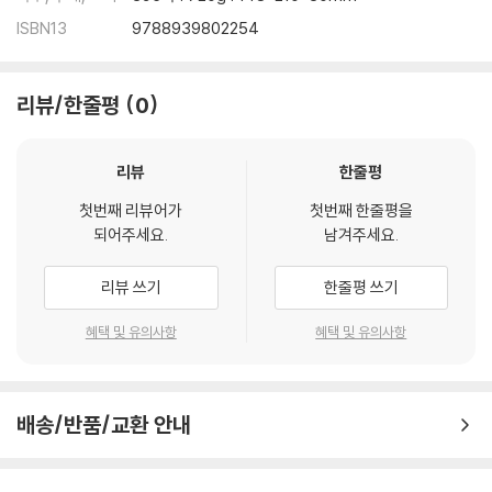
이사야 12 : 1~6
ISBN13
9788939802254
결론
역사적 구조
신학적 구조
리뷰/한줄평
0
1 : 1~31 포도원의 망대처럼
2 : 1~4 : 6 그 날에
시온과 열방(2 : 1-5)
리뷰
한줄평
만군의 여호와의 날(2 : 6-4 : 6)
첫번째 리뷰어가
첫번째 한줄평을
결론
되어주세요.
남겨주세요.
5 : 1 ~ 30 나의 사랑하는 자에게 포도원이 있었다.
구조의 문제
리뷰 쓰기
한줄평 쓰기
포도원의 노래(5 : 1-7)
기가 세워지다(5 : 8-30)
혜택 및 유의사항
혜택 및 유의사항
결론
6: 1~13 거룩한 씨는 그루터기이다.
서론
배송/반품/교환 안내
형식(6 : 1-8)
사명(6: 9- 13)
7 : 1~9 : 7 만일 너희가 믿지 아니하면, 정녕히 굳게서지 못하리가 : 이사