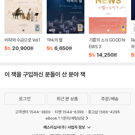
그가 여호와를 경외함으로 즐거움을 삼을 것이며(11 : 1-9)
이새의 뿌리(11 : 10 -11)
열방을 향한 기호(11 : 12- 16)
12 : 1~6 마지막 찬양
제2부 이스라엘의 하나님, 열방의 하나님
이사야 13~27장
비파와 수금으로 Vol.1
약속의 별
기쁨의 소식 GOOD N
R
EWS 3
하
5
20,900
5
6,650
%
%
원
원
이스라엘의 하나님, 열방의 하나님
5
14,250
5
%
원
개관
문화적 구조
범위
이 책을 구입하신 분들이 산 분야 책
내부적 배열
기능 및 신학적 의도
13 : 1~14 : 32 세계심판과 여호와의 심판
로그인
최근 본 상품
주문/배송
하나님의 계획
세계심판(13 : 1- 22)
고객센터 1544-3800
티켓 1544-6399
중고샵 1566-4295
바벨론에 대한 조롱( 14 : 1- 23)
eBook 1:1문의/채팅상담
불길한 결말(14 : 24 -32)
예스이십사(주) 사업자 정보
결론