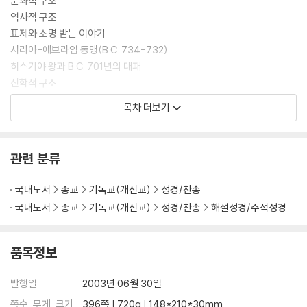
문화적 구조
역사적 구조
표제와 소명 받는 이야기
시리아-에브라임 동맹(B.C. 734-732)
히스기야 왕과 B.C. 701년의 대패
신학적 구조
목차 더보기
▶주석
제1부 이사야의 소개 : 말씀과 선지자
이사야 1~12장
관련 분류
이사야의 소개 : 말씀과 선지자
국내도서
종교
기독교(개신교)
성경/찬송
개관
국내도서
종교
기독교(개신교)
성경/찬송
해설성경/주석성경
서론
예언의 대리자
이사야 1~4장 : 말씀과 선지자의 소개
품목정보
이사야 5 : 1~30
이사야 6 : 1~9 : 7
발행일
2003년 06월 30일
이사야 9 : 8~11 : 16
쪽수, 무게, 크기
396쪽 | 720g | 148*210*30mm