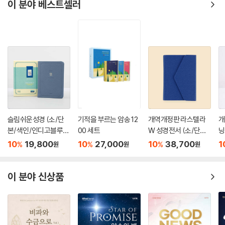
이 분야 베스트셀러
야와 다윗왕가
부록 : 임마누엘은 누구인가?
문제점들
역사와 해석
왕정신학과 기독교적 해석
아하스에 대한 이사야의 말 : 이 도모가 서지 못하리라(7 : 1-9)
아하스에 대한 이사야의 말 : 정녕히 굳게 서지 못하리라(7 : 10-25)
임마누엘은 굳게 선다( 8 : 1- 10)
율법은 굳게 선다(8 : 11-22)
한 아이가 태어나다(9 : 1- 7)
슬림쉬운성경 (소/단
기적을 부르는 암송 12
개역개정판 라스텔라
개
9 : 8~10 : 34 큰 삼림의 흥망
본/색인/인디고블루/
00 세트
W 성경전서 (소/단본/
닝
서론
무지퍼)
색인/NKR62ETHU1/
미
10
19,800
10
27,000
10
38,700
1
%
%
%
원
원
원
지갑식/다크블루)
인
그 손이 여전히 퍼져 있다9 : 8-21)
앗수르, 나의 진노의 막대기(10 : 1-34)
이 분야 신상품
11 : 1~16 회복된 포도원
서론
이새의 줄기에서 한 싹이 나며
이사야, 구원의 선지자