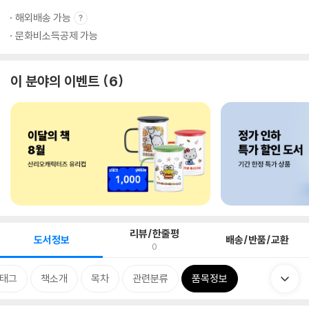
해외배송 가능
문화비소득공제 가능
이 분야의 이벤트
6
리뷰/한줄평
도서정보
배송/반품/교환
0
태그
책소개
목차
관련분류
품목정보