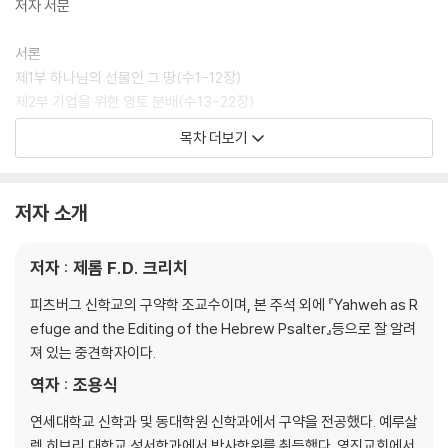
저자 서문
서론
제1부 하나님의 선물인 그 땅(수1-12장)
제2부 기업을 위한 영토 분배(수13-22장)
제3부 여호와께서 안식을 주실 때에(수23-24장)
목차 더보기
참고문헌
저자 소개
저자 : 제롬 F.D. 크리치
피츠버그 신학교의 구약학 조교수이며, 본 주석 외에 『Yahweh as R
efuge and the Editing of the Hebrew Psalter』등으로 잘 알려
져 있는 중견학자이다.
역자 : 조용식
연세대학교 신학과 및 동대학원 신학과에서 구약을 전공했다. 예루살
렘 히브리 대학교 성서학과에서 박사학위를 취득했다. 영진교회에서