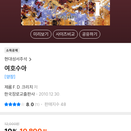
미리보기
사이즈비교
공유하기
소득공제
현대성서주석
여호수아
양장
제롬 F. D. 크리치
저
한국장로교출판사
2010.12.30.
8.0
판매지수
48
1
12,000
원