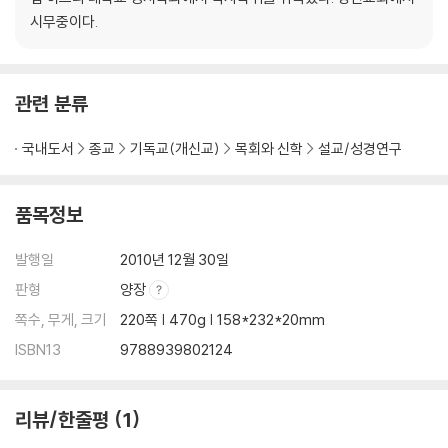
시무중이다.
관련 분류
국내도서
종교
기독교(개신교)
목회와 신학
설교/성경연구
품목정보
발행일
2010년 12월 30일
판형
양장
쪽수, 무게, 크기
220쪽 | 470g | 158*232*20mm
ISBN13
9788939802124
리뷰/한줄평
1