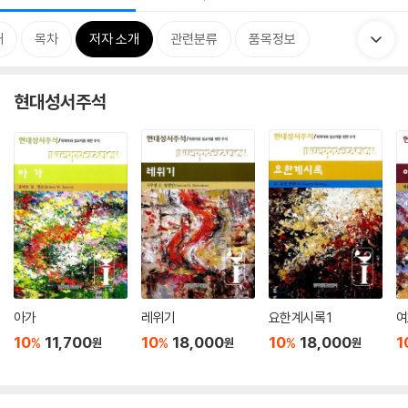
개
목차
저자 소개
관련분류
품목정보
현대성서주석
아가
레위기
요한계시록 1
여
10
11,700
10
18,000
10
18,000
1
%
%
%
원
원
원