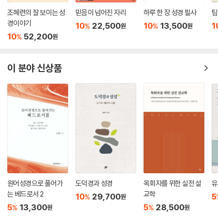
조혜련의 잘 보이는 성
믿음이 넘어진 자리
하루 한 장 성경 필사
팀
경이야기
10
22,500
10
13,500
1
%
%
원
원
10
52,200
%
원
이 분야 신상품
원어성경으로 풀어가
도덕경과 성경
목회자를 위한 실전 설
유
는 베드로서 2
교학
10
29,700
5
%
원
5
13,300
5
28,500
%
%
원
원